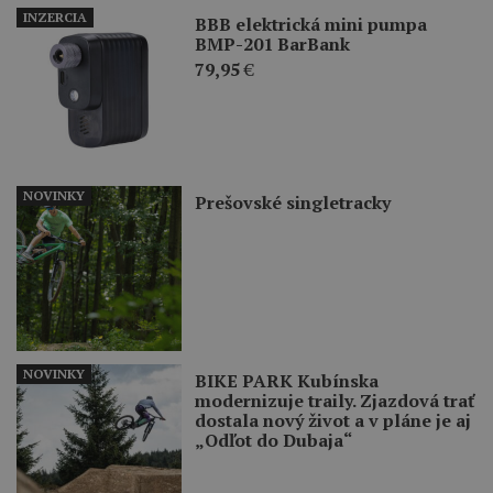
INZERCIA
BBB elektrická mini pumpa
BMP-201 BarBank
79,95
€
NOVINKY
Prešovské singletracky
NOVINKY
BIKE PARK Kubínska
modernizuje traily. Zjazdová trať
dostala nový život a v pláne je aj
„Odľot do Dubaja“