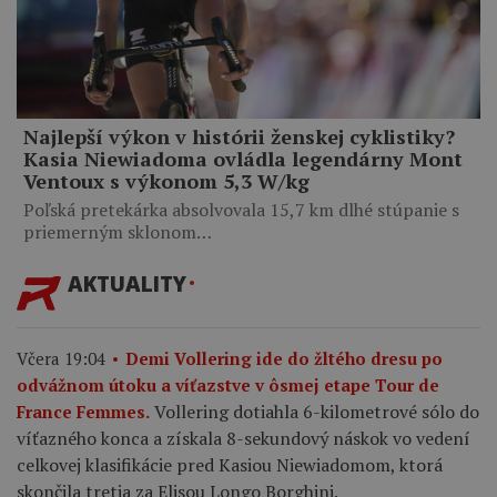
Najlepší výkon v histórii ženskej cyklistiky?
Kasia Niewiadoma ovládla legendárny Mont
Ventoux s výkonom 5,3 W/kg
Poľská pretekárka absolvovala 15,7 km dlhé stúpanie s
priemerným sklonom…
AKTUALITY
Včera 19:04
Demi Vollering ide do žltého dresu po
odvážnom útoku a víťazstve v ôsmej etape Tour de
Vollering dotiahla 6-kilometrové sólo do
France Femmes.
víťazného konca a získala 8-sekundový náskok vo vedení
celkovej klasifikácie pred Kasiou Niewiadomom, ktorá
skončila tretia za Elisou Longo Borghini.