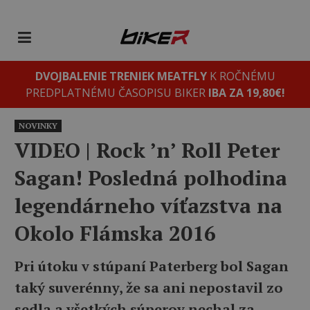
DVOJBALENIE TRENIEK MEATFLY
K ROČNÉMU
PREDPLATNÉMU ČASOPISU BIKER
IBA ZA 19,80€!
NOVINKY
VIDEO ‎| Rock ’n’ Roll Peter
Sagan! Posledná polhodina
legendárneho víťazstva na
Okolo Flámska 2016
Pri útoku v stúpaní Paterberg bol Sagan
taký suverénny, že sa ani nepostavil zo
sedla a všetkých súperov nechal za