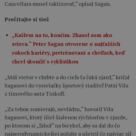
Cancellara musel taktizovať,“ opísal Sagan.
Prečítajte si tiež
„Kašlem na to, končím. Zhasol som ako
svieca.“ Peter Sagan otvorene o najťažších
rokoch kariéry, pretrénovaní a chvíľach, keď
chcel skončiť s cyklistikou
„Máš vietor v chrbte a do cieľa ťa čaká zjazd,“ kričal
Saganovi do vysielačky športový riaditeľ Patxi Vila
z tímového auta Tinkoff.
„Za tebou zomierajú, nevládzu,“ hovoril Vila
Saganovi, ktorý išiel šialenou rýchlosťou v zjazde,
po ktorom si „ľahol“ na bicykel, aby sa dal do čo
najaerodynamickejšej polohy a ušetril čo najviac síl