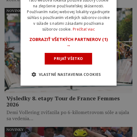
Táto webová lokalita používa súbory cookie
na zlepšenie používateľskej skúsenosti.
NOVINKY
Používaním našej webovej lokality vyjadrujete
súhlas s používaním všetkých súborov cookie
v súlade s našimi zásadami používania
súborov cookie.
Prečítať viac
ZOBRAZIŤ VŠETKÝCH PARTNEROV
(1)
→
PRIJAŤ VŠETKO
VLASTNÉ NASTAVENIA COOKIES
Výsledky 8. etapy Tour de France Femmes
2026
Demi Vollering zvíťazila po 6-kilometrovom sóle a ujala
sa vedenia…
NOVINKY