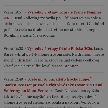
Včera 18:57
Výsledky 8. etapy Tour de France Femmes
Demi Vollering zvíťazila po 6-kilometrovom sóle a
2026.
ujala sa vedenia celkovej klasifikácie. So stratou 17 sekúnd
prišli do cieľa na druhom a treťom mieste Elisa Longo
Borghini a Kasia Niewiadoma.
Louis
Včera 16:30
Výsledky 6. etapy Okolo Poľska 2026.
Barré vyhral po 14-kilometrovom sóle. Na druhom mieste
skončil Christian Scaroni, ktorý sa ujal vedenia celkovej
klasifikácie a tretí finišoval Marco Brenner.
Včera 12:48
„Celé mi to pripadalo trochu hlúpe.“
Marlen Reusser priznala zbytočné taktizovanie s Demi
Kasia Niewiadoma využila
Vollering na Mont Ventoux.
taktické váhanie najväčších favoritiek, necelých desať
kilometrov pred cieľom zaútočila a na Mont Ventoux si