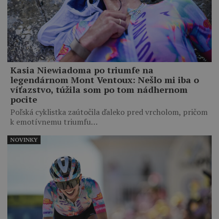
Kasia Niewiadoma po triumfe na
legendárnom Mont Ventoux: Nešlo mi iba o
víťazstvo, túžila som po tom nádhernom
pocite
Poľská cyklistka zaútočila ďaleko pred vrcholom, pričom
k emotívnemu triumfu…
NOVINKY