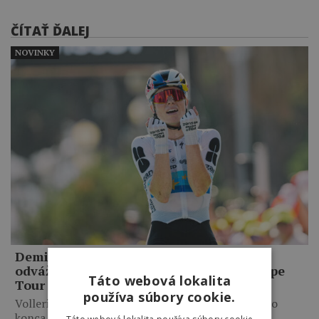
ČÍTAŤ ĎALEJ
NOVINKY
Demi Vollering ide do žltého dresu po
odvážnom útoku a víťazstve v ôsmej etape
Táto webová lokalita
Tour de France Femmes
používa súbory cookie.
Vollering dotiahla 6-kilometrové sólo do víťazného
konca a získala 8-sekundový…