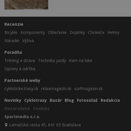
Recenzie
Bicykle
Komponenty
Oblečenie
Doplnky
Chrániče
Helmy
Náradie
Výživa
Poradňa
Tréning a strava
Technika jazdy
Kam na bike
Opravy a údržba
Partnerské weby
cyklisticke.trasy.sk
relaxmagazin.sk
surfmagazin.sk
Novinky
Cyklotrasy
Bazár
Blog
Fotosúťaž
Redakcia
Nezaradené
Cookies
Sportmedia s.r.o.
Lamačská cesta 45, 841 03 Bratislava