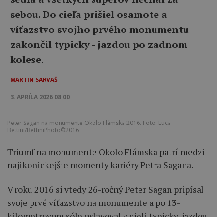
sebou. Do cieľa prišiel osamote a
víťazstvo svojho prvého monumentu
zakončil typicky - jazdou po zadnom
kolese.
MARTIN SARVAŠ
3. APRÍLA 2026 08:00
Peter Sagan na monumente Okolo Flámska 2016. Foto: Luca
Bettini/BettiniPhoto©2016
Triumf na monumente Okolo Flámska patrí medzi
najikonickejšie momenty kariéry Petra Sagana.
V roku 2016 si vtedy 26-ročný Peter Sagan pripísal
svoje prvé víťazstvo na monumente a po 13-
kilometrovom sóle oslavoval v cieli typicky, jazdou