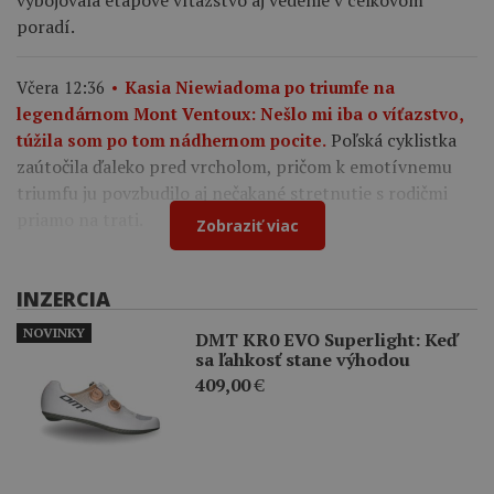
vybojovala etapové víťazstvo aj vedenie v celkovom
poradí.
Včera 12:36
Kasia Niewiadoma po triumfe na
legendárnom Mont Ventoux: Nešlo mi iba o víťazstvo,
Poľská cyklistka
túžila som po tom nádhernom pocite.
zaútočila ďaleko pred vrcholom, pričom k emotívnemu
triumfu ju povzbudilo aj nečakané stretnutie s rodičmi
priamo na trati.
Zobraziť viac
INZERCIA
NOVINKY
DMT KR0 EVO Superlight: Keď
sa ľahkosť stane výhodou
409,00
€