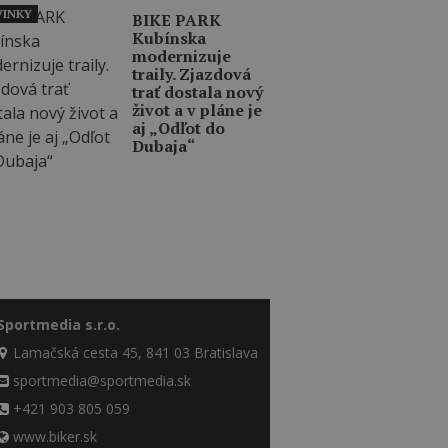
INKY
BIKE PARK
Kubínska
modernizuje
traily. Zjazdová
trať dostala nový
život a v pláne je
aj „Odľot do
Dubaja“
Sportmedia s.r.o.
Lamačská cesta 45, 841 03 Bratislava
sportmedia@sportmedia.sk
+421 903 805 059
www.biker.sk