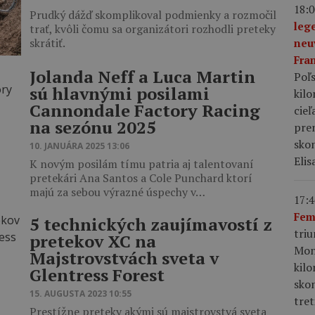
18:0
Prudký dážď skomplikoval podmienky a rozmočil
leg
trať, kvôli čomu sa organizátori rozhodli preteky
skrátiť.
neu
Fra
Jolanda Neff a Luca Martin
Poľs
sú hlavnými posilami
kil
Cannondale Factory Racing
cieľ
na sezónu 2025
pre
skon
10. JANUÁRA 2025 13:06
Elis
K novým posilám tímu patria aj talentovaní
pretekári Ana Santos a Cole Punchard ktorí
majú za sebou výrazné úspechy v…
17:4
Fem
5 technických zaujímavostí z
tri
pretekov XC na
Mon
Majstrovstvách sveta v
kil
Glentress Forest
sko
15. AUGUSTA 2023 10:55
tret
Prestížne preteky akými sú majstrovstvá sveta