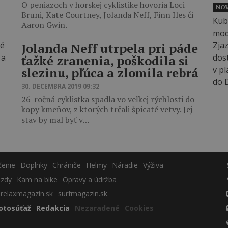
O peniazoch v horskej cyklistike hovoria Loci
NOV
Bruni, Kate Courtney, Jolanda Neff, Finn Iles či
Aaron Gwin.
Jolanda Neff utrpela pri páde
ťažké zranenia, poškodila si
slezinu, pľúca a zlomila rebrá
30. DECEMBRA 2019 09:32
26-ročná cyklistka spadla vo veľkej rýchlosti do
kopy kmeňov, z ktorých trčali špicaté vetvy. Jej
stav by mal byť v…
čenie
Doplnky
Chrániče
Helmy
Náradie
Výživa
azdy
Kam na bike
Opravy a údržba
relaxmagazin.sk
surfmagazin.sk
otosúťaž
Redakcia
Nezaradené
Cookies