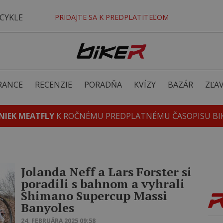
CYKLE
PRIDAJTE SA K PREDPLATITEĽOM
RANCE
RECENZIE
PORADŇA
KVÍZY
BAZÁR
ZĽA
NIEK MEATFLY
K ROČNÉMU PREDPLATNÉMU ČASOPISU BI
Jolanda Neff a Lars Forster si
poradili s bahnom a vyhrali
Shimano Supercup Massi
Banyoles
24. FEBRUÁRA 2025 09:58