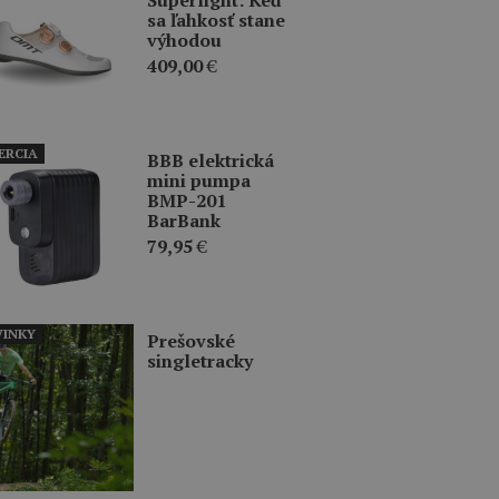
sa ľahkosť stane
výhodou
409,00
€
ERCIA
BBB elektrická
mini pumpa
BMP-201
BarBank
79,95
€
INKY
Prešovské
singletracky