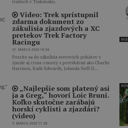
trailoch v Toskánsku.
Video: Trek sprístupnil
zdarma dokument zo
zákulisia zjazdových a XC
pretekov Trek Factory
INZ
Racingu
31. MARCA 2020 10:56
Pozrite sa do zákulisia svetových pohárov v
zjazde aj cross-county s pretekármi ako Charlie
Harrison, Kade Edwards, Jolanda Neff či…
NOV
„Najlepšie som platený asi
ja a Greg,“ hovorí Loic Bruni.
Koľko skutočne zarábajú
horskí cyklisti a zjazdári?
(video)
3. MARCA 2020 11:28