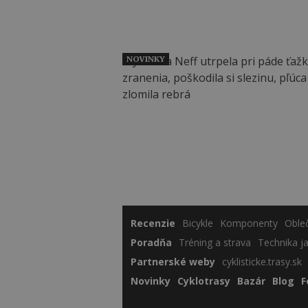
NOVINKY
Recenzie
Bicykle
Komponenty
Oble
Poradňa
Tréning a strava
Technika j
Partnerské weby
cyklisticke.trasy.sk
Novinky
Cyklotrasy
Bazár
Blog
F