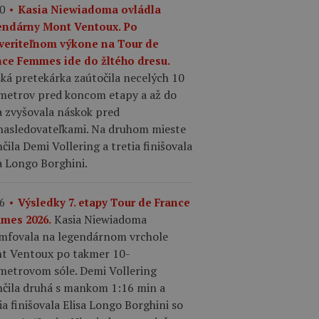
0
Kasia Niewiadoma ovládla
endárny Mont Ventoux. Po
veriteľnom výkone na Tour de
nce Femmes ide do žltého dresu.
ká pretekárka zaútočila necelých 10
ometrov pred koncom etapy a až do
a zvyšovala náskok pred
nasledovateľkami. Na druhom mieste
čila Demi Vollering a tretia finišovala
a Longo Borghini.
6
Výsledky 7. etapy Tour de France
Kasia Niewiadoma
mes 2026.
umfovala na legendárnom vrchole
t Ventoux po takmer 10-
ometrovom sóle. Demi Vollering
nčila druhá s mankom 1:16 min a
ia finišovala Elisa Longo Borghini so