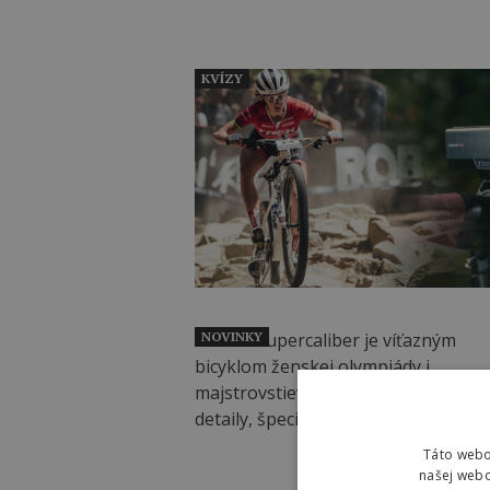
KVÍZY
NOVINKY
Táto webo
našej webo