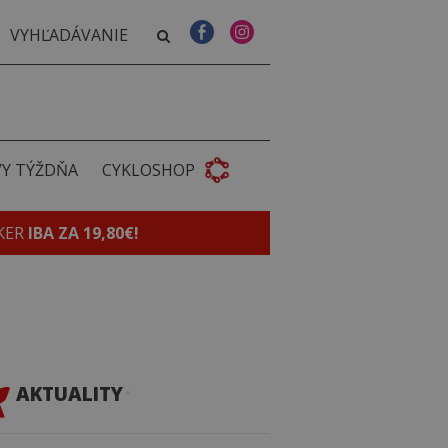
VY TÝŽDŇA
CYKLOSHOP
KER
IBA ZA 19,80€!
AKTUALITY