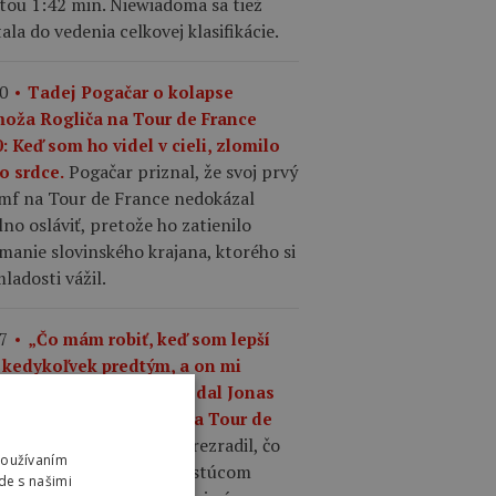
tou 1:42 min. Niewiadoma sa tiež
ala do vedenia celkovej klasifikácie.
0
Tadej Pogačar o kolapse
moža Rogliča na Tour de France
: Keď som ho videl v cieli, zlomilo
Pogačar priznal, že svoj prvý
o srdce.
umf na Tour de France nedokázal
no osláviť, pretože ho zatienilo
manie slovinského krajana, ktorého si
ladosti vážil.
7
„Čo mám robiť, keď som lepší
 kedykoľvek predtým, a on mi
riek tomu odíde?,“ povedal Jonas
gegaard o Pogačarovi na Tour de
Mattias Skjelmose prezradil, čo
nce.
Používaním
povedal Vingegaard o rastúcom
de s našimi