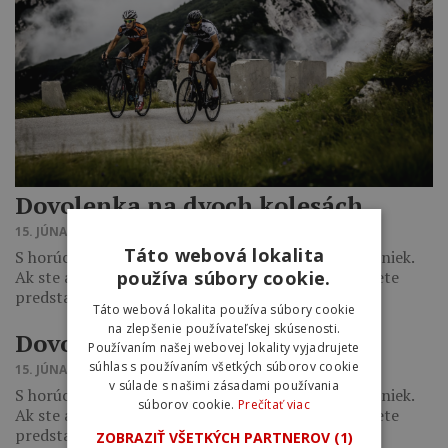
Dovolenka na dvoch kolesách
15. JÚNA 2017 13:48
Táto webová lokalita
S horúcimi slnečnými lúčmi prichádza aj čas dovoleniek.
používa súbory cookie.
Ak ste aktívny cyklista, tak si pravdepodobne neviete
predstaviť letnú výpravu bez…
Táto webová lokalita používa súbory cookie
na zlepšenie používateľskej skúsenosti.
Dovolenka na dvoch kolesách
Používaním našej webovej lokality vyjadrujete
súhlas s používaním všetkých súborov cookie
15. JÚNA 2017 13:35
v súlade s našimi zásadami používania
S horúcimi slnečnými lúčmi prichádza aj čas dovoleniek.
súborov cookie.
Prečítať viac
Ak ste aktívny cyklista, tak si pravdepodobne neviete
predstaviť letnú výpravu bez…
ZOBRAZIŤ VŠETKÝCH PARTNEROV
(1)