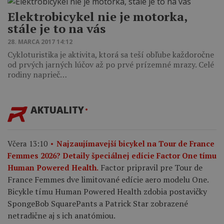
Elektrobicykel nie je motorka,
stále je to na vás
28. MARCA 2017 14:12
Cykloturistika je aktivita, ktorá sa teší obľube každoročne
od prvých jarných lúčov až po prvé prízemné mrazy. Celé
rodiny naprieč…
AKTUALITY
Včera 13:10
Najzaujímavejší bicykel na Tour de France
Femmes 2026? Detaily špeciálnej edície Factor One tímu
Factor pripravil pre Tour de
Human Powered Health.
France Femmes dve limitované edície aero modelu One.
Bicykle tímu Human Powered Health zdobia postavičky
SpongeBob SquarePants a Patrick Star zobrazené
netradične aj s ich anatómiou.