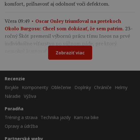
komfort, priľnavosť aj odolnosť voči defektom.
Včera 09:49
Oscar Onley triumfoval na pretekoch
23-
Okolo Burgosu: Chcel som dokázať, že sem patrím.
ročný Škót premenil výbornú prácu tímu Ineos na prvé
individuálne víťazstvo po vážnom páde, pre ktorý
nemohol štartovať na Tour de France.
Zobraziť viac
Recenzie
Bicykle
Komponenty
Oblečenie
Doplnky
Chrániče
Helmy
Náradie
Výživa
Poradňa
Tréning a strava
Technika jazdy
Kam na bike
Opravy a údržba
Partnerské weby