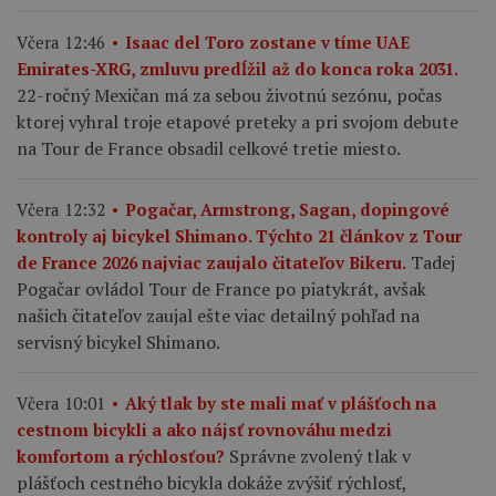
Včera 12:46
Isaac del Toro zostane v tíme UAE
Emirates-XRG, zmluvu predĺžil až do konca roka 2031.
22-ročný Mexičan má za sebou životnú sezónu, počas
ktorej vyhral troje etapové preteky a pri svojom debute
na Tour de France obsadil celkové tretie miesto.
Včera 12:32
Pogačar, Armstrong, Sagan, dopingové
kontroly aj bicykel Shimano. Týchto 21 článkov z Tour
Tadej
de France 2026 najviac zaujalo čitateľov Bikeru.
Pogačar ovládol Tour de France po piatykrát, avšak
našich čitateľov zaujal ešte viac detailný pohľad na
servisný bicykel Shimano.
Včera 10:01
Aký tlak by ste mali mať v plášťoch na
cestnom bicykli a ako nájsť rovnováhu medzi
Správne zvolený tlak v
komfortom a rýchlosťou?
plášťoch cestného bicykla dokáže zvýšiť rýchlosť,