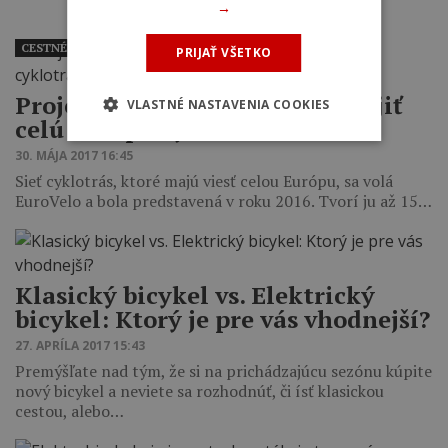
→
CESTNÉ
PRIJAŤ VŠETKO
Projekt EuroVelo by mal prepojiť
VLASTNÉ NASTAVENIA COOKIES
celú Európu cyklotrasami
30. MÁJA 2017 16:45
Sieť cyklotrás, ktoré majú viesť celou Európu, sa volá
EuroVelo a bola predstavená v roku 2016. Tvorí ju až 15…
Klasický bicykel vs. Elektrický
bicykel: Ktorý je pre vás vhodnejší?
27. APRÍLA 2017 15:43
Premýšľate nad tým, že si na prichádzajúcu sezónu kúpite
nový bicykel a neviete sa rozhodnúť, či ísť klasickou
cestou, alebo…