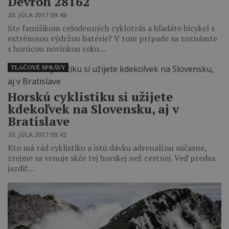
Devron 28162
20. JÚLA 2017 09:48
Ste fanúšikom celodenných cyklotrás a hľadáte bicykel s
extrémnou výdržou batérie? V tom prípade sa zoznámte
s horúcou novinkou roku…
TLAČOVÉ SPRÁVY
Horskú cyklistiku si užijete
kdekoľvek na Slovensku, aj v
Bratislave
20. JÚLA 2017 09:42
Kto má rád cyklistiku a istú dávku adrenalínu súčasne,
zrejme sa venuje skôr tej horskej než cestnej. Veď predsa
jazdiť…