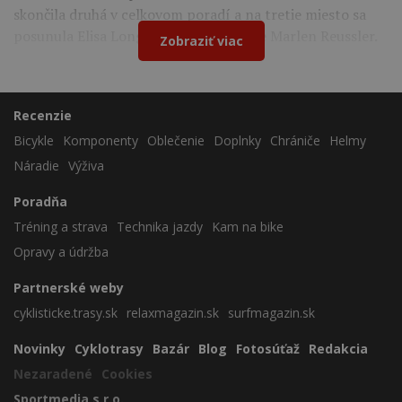
skončila druhá v celkovom poradí a na tretie miesto sa
posunula Elisa Longo Borghini po páde Marlen Reussler.
Zobraziť viac
Recenzie
Bicykle
Komponenty
Oblečenie
Doplnky
Chrániče
Helmy
Náradie
Výživa
Poradňa
Tréning a strava
Technika jazdy
Kam na bike
Opravy a údržba
Partnerské weby
cyklisticke.trasy.sk
relaxmagazin.sk
surfmagazin.sk
Novinky
Cyklotrasy
Bazár
Blog
Fotosúťaž
Redakcia
Nezaradené
Cookies
Sportmedia s.r.o.