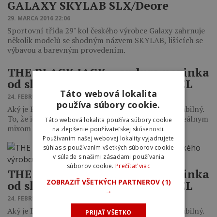
GALAXY SKYLAB SLX/Deore
29. MARCA 2016 22:06
Sportovní třída 29" kol českého výrobce Galaxy zahrnuje
několik modelů se shodným názvem SKYLAB, lišících se
výbavou a barevným provedením.
THE BLACK JACK – enduro novinka
od slovenského výrobcu KENZEL
Táto webová lokalita
24. FEBRUÁRA 2016 10:29
používa súbory cookie.
Aký je Black Jack za jazdy? Komfortný, lineárny, stabilný.
To, že ide o skvelo navrhnuté endurko vybavené ideálnym
Táto webová lokalita používa súbory cookie
mixom top…
na zlepšenie používateľskej skúsenosti.
Používaním našej webovej lokality vyjadrujete
súhlas s používaním všetkých súborov cookie
v súlade s našimi zásadami používania
súborov cookie.
Prečítať viac
THE BLACK JACK – enduro novinka
ZOBRAZIŤ VŠETKÝCH PARTNEROV
(1)
od slovenského výrobcu KENZEL
→
24. FEBRUÁRA 2016 10:20
Aký je Black Jack za jazdy? Komfortný, lineárny, stabilný.
PRIJAŤ VŠETKO