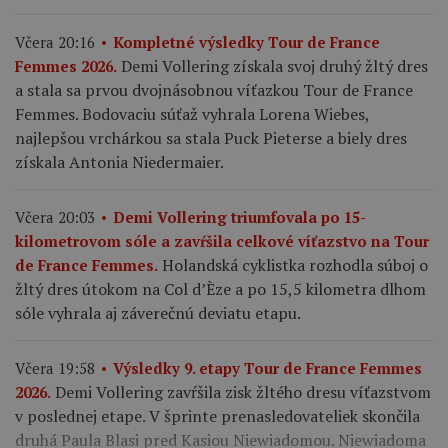
Včera 20:16
Kompletné výsledky Tour de France
Demi Vollering získala svoj druhý žltý dres
Femmes 2026.
a stala sa prvou dvojnásobnou víťazkou Tour de France
Femmes. Bodovaciu súťaž vyhrala Lorena Wiebes,
najlepšou vrchárkou sa stala Puck Pieterse a biely dres
získala Antonia Niedermaier.
Včera 20:03
Demi Vollering triumfovala po 15-
kilometrovom sóle a zavŕšila celkové víťazstvo na Tour
Holandská cyklistka rozhodla súboj o
de France Femmes.
žltý dres útokom na Col d’Èze a po 15,5 kilometra dlhom
sóle vyhrala aj záverečnú deviatu etapu.
Včera 19:58
Výsledky 9. etapy Tour de France Femmes
Demi Vollering zavŕšila zisk žltého dresu víťazstvom
2026.
v poslednej etape. V šprinte prenasledovateliek skončila
druhá Paula Blasi pred Kasiou Niewiadomou. Niewiadoma