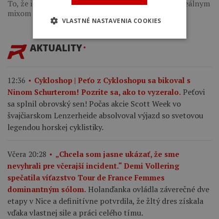
To, že ide o skvelo navrhnuté endurko vybavené ideálnym
mixom top…
VLASTNÉ NASTAVENIA COOKIES
AKTUALITY
12:36
Cykloshop | Peťo z Cykloshopu sa bikoval s
Peťovi
Ninom Schurterom! Pozrite sa, ako to vyzeralo.
sa splnil obrovský sen! Počas akcie Scott Week vo
švajčiarskom Lenzerheide absolvoval výjazd so svetovou
legendou horskej cyklistiky.
Včera 20:28
„Chcela som jasne ukázať, že sme
nevyhrali pre včerajší incident.“ Demi Vollering
spečatila víťazstvo Tour de France Femmes
Holanďanka ovládla záverečné dve
dominantným sólom.
etapy v Nice a definitívne potvrdila, že žltý dres získala
vďaka vlastnej sile a práci celého tímu.