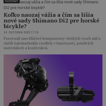
NOVINKY
Koľko naozaj vážia a čím sa líšia
nové sady Shimano Di2 pre horské
bicykle?
24. OKTÓBRA 2025 17:18
Porovnali sme kľúčové komponenty všetkých troch sád a
zistili najzásadnejšie rozdiely v hmotnosti, použitých
materiáloch a konštrukcii.