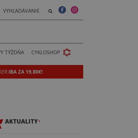
VY TÝŽDŇA
CYKLOSHOP
KER
IBA ZA 19,80€!
AKTUALITY