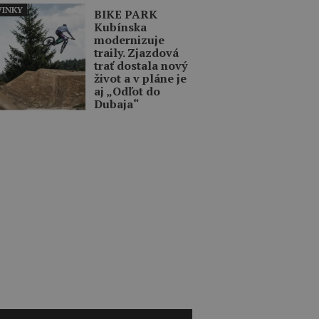
INKY
BIKE PARK
Kubínska
modernizuje
traily. Zjazdová
trať dostala nový
život a v pláne je
aj „Odľot do
Dubaja“