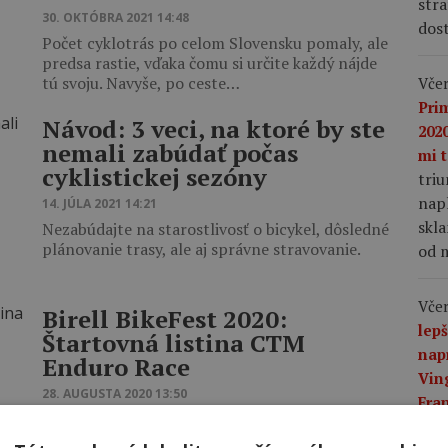
stra
30. OKTÓBRA 2021 14:48
dost
Počet cyklotrás po celom Slovensku pomaly, ale
predsa rastie, vďaka čomu si určite každý nájde
tú svoju. Navyše, po ceste…
Včer
Pri
Návod: 3 veci, na ktoré by ste
2020
nemali zabúdať počas
mi t
cyklistickej sezóny
tri
napl
14. JÚLA 2021 14:21
skla
Nezabúdajte na starostlivosť o bicykel, dôsledné
plánovanie trasy, ale aj správne stravovanie.
od m
Včer
Birell BikeFest 2020:
lep
Štartovná listina CTM
nap
Enduro Race
Vin
28. AUGUSTA 2020 13:50
Fra
Pozrite si, v akom čase budete štartovať na
mu 
enduro pretekoch na BikeFeste 2020.