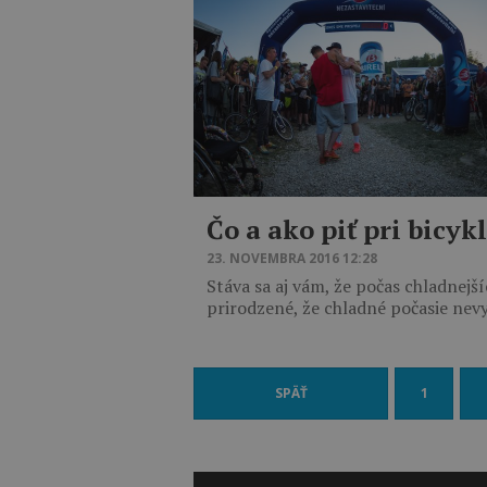
Čo a ako piť pri bicy
23. NOVEMBRA 2016 12:28
Stáva sa aj vám, že počas chladnejš
prirodzené, že chladné počasie nev
SPÄŤ
1