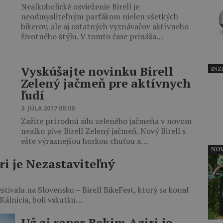
Nealkoholické osvieženie Birell je
neodmysliteľným parťákom nielen všetkých
bikerov, ale aj ostatných vyznávačov aktívneho
životného štýlu. V tomto čase prináša…
Vyskúšajte novinku Birell
INZ
Zelený jačmeň pre aktívnych
ľudí
3. JÚLA 2017 00:00
Zažite prírodnú silu zeleného jačmeňa v novom
nealko pive Birell Zelený jačmeň. Nový Birell s
ešte výraznejšou horkou chuťou a…
NOV
ri je Nezastaviteľný
stivalu na Slovensku – Birell BikeFest, ktorý sa konal
álnicia, boli vskutku…
Už aj raper Bekim Aziri je