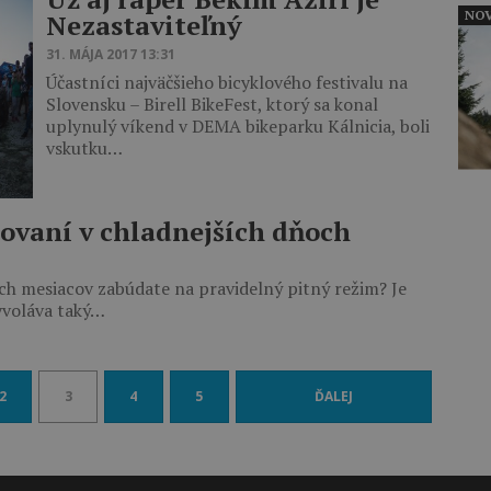
NOV
Nezastaviteľný
31. MÁJA 2017 13:31
Účastníci najväčšieho bicyklového festivalu na
Slovensku – Birell BikeFest, ktorý sa konal
uplynulý víkend v DEMA bikeparku Kálnicia, boli
vskutku…
klovaní v chladnejších dňoch
ích mesiacov zabúdate na pravidelný pitný režim? Je
yvoláva taký…
2
3
4
5
ĎALEJ