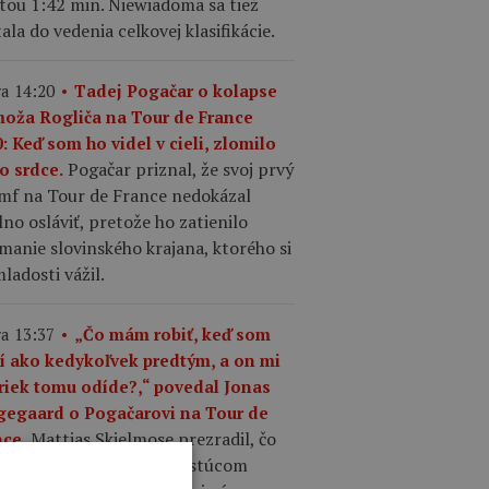
tou 1:42 min. Niewiadoma sa tiež
ala do vedenia celkovej klasifikácie.
a 14:20
Tadej Pogačar o kolapse
moža Rogliča na Tour de France
: Keď som ho videl v cieli, zlomilo
Pogačar priznal, že svoj prvý
o srdce.
umf na Tour de France nedokázal
no osláviť, pretože ho zatienilo
manie slovinského krajana, ktorého si
ladosti vážil.
a 13:37
„Čo mám robiť, keď som
ší ako kedykoľvek predtým, a on mi
riek tomu odíde?,“ povedal Jonas
gegaard o Pogačarovi na Tour de
Mattias Skjelmose prezradil, čo
nce.
povedal Vingegaard o rastúcom