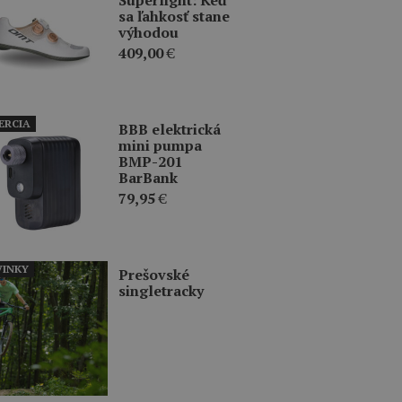
sa ľahkosť stane
výhodou
409,00
€
ERCIA
BBB elektrická
mini pumpa
BMP-201
BarBank
79,95
€
INKY
Prešovské
singletracky