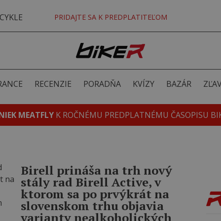
CYKLE
PRIDAJTE SA K PREDPLATITEĽOM
RANCE
RECENZIE
PORADŇA
KVÍZY
BAZÁR
ZĽA
NIEK MEATFLY
K ROČNÉMU PREDPLATNÉMU ČASOPISU BI
Birell prináša na trh nový
stály rad Birell Active, v
ktorom sa po prvýkrát na
slovenskom trhu objavia
varianty nealkoholických