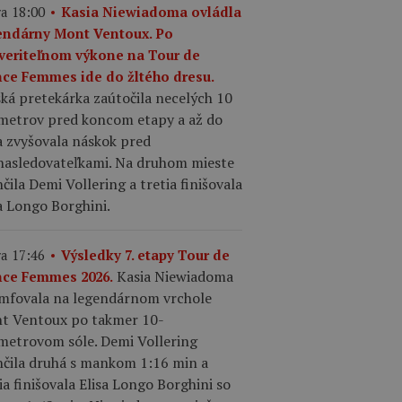
a 18:00
Kasia Niewiadoma ovládla
endárny Mont Ventoux. Po
veriteľnom výkone na Tour de
nce Femmes ide do žltého dresu.
ká pretekárka zaútočila necelých 10
ometrov pred koncom etapy a až do
a zvyšovala náskok pred
nasledovateľkami. Na druhom mieste
čila Demi Vollering a tretia finišovala
a Longo Borghini.
a 17:46
Výsledky 7. etapy Tour de
Kasia Niewiadoma
nce Femmes 2026.
umfovala na legendárnom vrchole
t Ventoux po takmer 10-
ometrovom sóle. Demi Vollering
nčila druhá s mankom 1:16 min a
ia finišovala Elisa Longo Borghini so