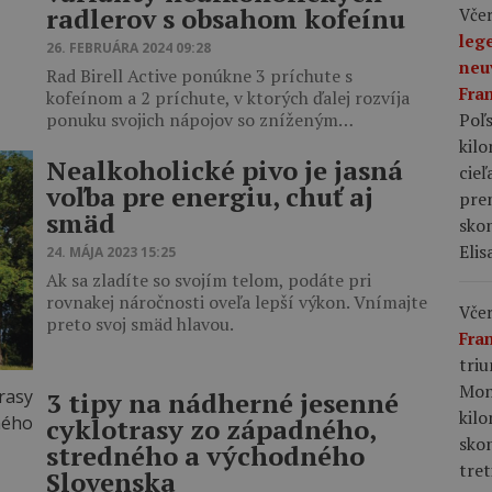
radlerov s obsahom kofeínu
Včer
leg
26. FEBRUÁRA 2024 09:28
neu
Rad Birell Active ponúkne 3 príchute s
Fra
kofeínom a 2 príchute, v ktorých ďalej rozvíja
Poľs
ponuku svojich nápojov so zníženým…
kil
Nealkoholické pivo je jasná
cieľ
voľba pre energiu, chuť aj
pre
smäd
skon
Elis
24. MÁJA 2023 15:25
Ak sa zladíte so svojím telom, podáte pri
rovnakej náročnosti oveľa lepší výkon. Vnímajte
Včer
preto svoj smäd hlavou.
Fra
tri
Mon
3 tipy na nádherné jesenné
kil
cyklotrasy zo západného,
sko
stredného a východného
tret
Slovenska