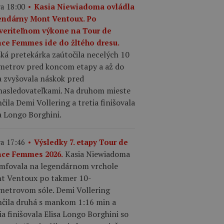
a 18:00
Kasia Niewiadoma ovládla
endárny Mont Ventoux. Po
veriteľnom výkone na Tour de
nce Femmes ide do žltého dresu.
ká pretekárka zaútočila necelých 10
ometrov pred koncom etapy a až do
a zvyšovala náskok pred
nasledovateľkami. Na druhom mieste
čila Demi Vollering a tretia finišovala
a Longo Borghini.
a 17:46
Výsledky 7. etapy Tour de
Kasia Niewiadoma
nce Femmes 2026.
umfovala na legendárnom vrchole
t Ventoux po takmer 10-
ometrovom sóle. Demi Vollering
nčila druhá s mankom 1:16 min a
ia finišovala Elisa Longo Borghini so