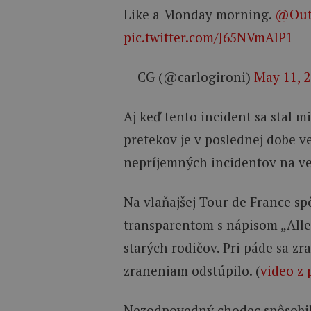
Like a Monday morning.
@Out
pic.twitter.com/J65NVmAlP1
— CG (@carlogironi)
May 11, 
Aj keď tento incident sa stal 
pretekov je v poslednej dobe v
nepríjemných incidentov na ve
Na vlaňajšej Tour de France s
transparentom s nápisom „Alle
starých rodičov. Pri páde sa zr
zraneniam odstúpilo. (
video z
Nezodpovedný chodec spôsobil