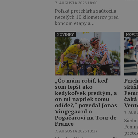
7. AUGUSTA 2026 18:00
Poľská pretekárka zaútočila
necelých 10 kilometrov pred
koncom etapy a…
NOVINKY
NOVI
„Čo mám robiť, keď
Pric
som lepší ako
skúš
kedykoľvek predtým, a
Femm
on mi napriek tomu
čaká
odíde?,“ povedal Jonas
Vent
Vingegaard o
7. AUG
Pogačarovi na Tour de
Siedm
France
Femme
7. AUGUSTA 2026 13:37
prete