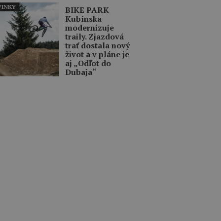
INKY
BIKE PARK
Kubínska
modernizuje
traily. Zjazdová
trať dostala nový
život a v pláne je
aj „Odľot do
Dubaja“