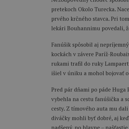
pretekoch Okolo Turecka. Nac
prvého krčného stavca. Pri tom
lekári Bouhannimu povedali, že
Fanúšik spôsobil aj nepríjemn
kockách v závere Paríž-Roubaix
rukami trafil do ruky Lampaert
išiel v úniku a mohol bojovať 
Pred pár dňami po páde Huga 
vybehla na cestu fanúšička a s
cesty. Z tímového auta mu dali
diváčky mohli byť dobré, aj keď
nadšený, no hlavne – našťastie 