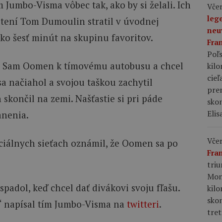
m Jumbo-Visma vôbec tak, ako by si želali. Ich
Včer
leg
tení Tom Dumoulin stratil v úvodnej
neu
ako šesť minút na skupinu favoritov.
Fra
Poľs
apal Sam Oomen k tímovému autobusu a chcel
kil
cieľ
sa načiahol a svojou taškou zachytil
pre
končil na zemi. Našťastie si pri páde
skon
Elis
anenia.
Včer
iálnych sieťach oznámil, že Oomen sa po
Fra
tri
Mon
adol, keď chcel dať divákovi svoju fľašu.
kil
sko
u,“ napísal tím Jumbo-Visma na
twitteri
.
tret