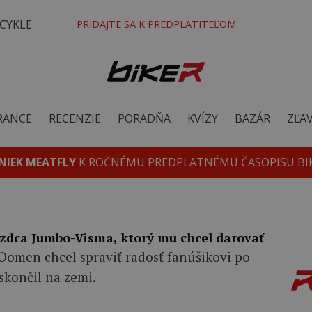
CYKLE
PRIDAJTE SA K PREDPLATITEĽOM
RANCE
RECENZIE
PORADŇA
KVÍZY
BAZÁR
ZĽA
NIEK MEATFLY
K ROČNÉMU PREDPLATNÉMU ČASOPISU BI
azdca Jumbo-Visma, ktorý mu chcel darovať
omen chcel spraviť radosť fanúšikovi po
skončil na zemi.