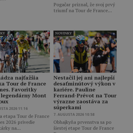
Pogačar priznal, že svoj prvý
triumf na Tour de France…
NKY
NOVINKY
hádza najťažšia
Nestačil jej ani najlepší
ka Tour de France
desaťminútový výkon v
es. Favoritky
kariére. Pauline
 legendárny Mont
Ferrand-Prévot na Tour
oux
výrazne zaostáva za
súperkami
USTA 2026 11:16
7. AUGUSTA 2026 10:58
a etapa Tour de France
s 2026 privedie
Obhajkyňa prvenstva sa po
kárky na…
šiestej etape Tour de France