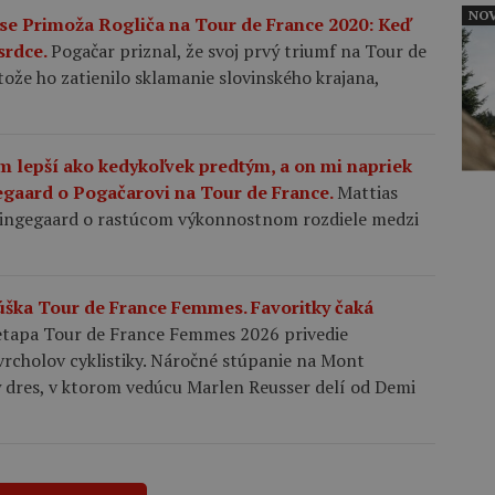
NOV
se Primoža Rogliča na Tour de France 2020: Keď
 srdce.
Pogačar priznal, že svoj prvý triumf na Tour de
tože ho zatienilo sklamanie slovinského krajana,
m lepší ako kedykoľvek predtým, a on mi napriek
egaard o Pogačarovi na Tour de France.
Mattias
 Vingegaard o rastúcom výkonnostnom rozdiele medzi
kúška Tour de France Femmes. Favoritky čaká
etapa Tour de France Femmes 2026 privedie
 vrcholov cyklistiky. Náročné stúpanie na Mont
 dres, v ktorom vedúcu Marlen Reusser delí od Demi