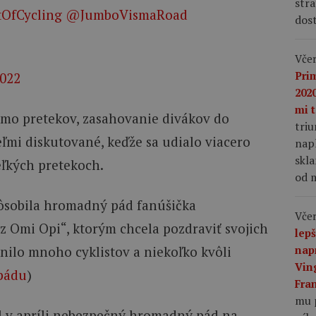
stra
OfCycling
@JumboVismaRoad
dost
Včer
Pri
2022
2020
mi t
mimo pretekov, zasahovanie divákov do
tri
eľmi diskutované, keďže sa udialo viacero
napl
skla
ľkých pretekoch.
od m
pôsobila hromadný pád fanúšička
Včer
z Omi Opi“, ktorým chcela pozdraviť svojich
lep
nap
anilo mnoho cyklistov a niekoľko kvôli
Vin
 pádu
)
Fra
mu 
 v apríli nebezpečný hromadný pád na