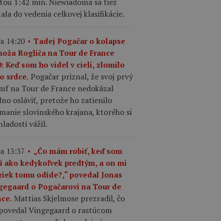
tou 1:42 min. Niewiadoma sa tiež
ala do vedenia celkovej klasifikácie.
a 14:20
Tadej Pogačar o kolapse
moža Rogliča na Tour de France
: Keď som ho videl v cieli, zlomilo
Pogačar priznal, že svoj prvý
o srdce.
umf na Tour de France nedokázal
no osláviť, pretože ho zatienilo
manie slovinského krajana, ktorého si
ladosti vážil.
a 13:37
„Čo mám robiť, keď som
ší ako kedykoľvek predtým, a on mi
riek tomu odíde?,“ povedal Jonas
gegaard o Pogačarovi na Tour de
Mattias Skjelmose prezradil, čo
nce.
povedal Vingegaard o rastúcom