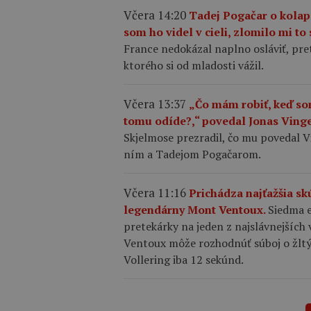
Včera 14:20
Tadej Pogačar o kolap
som ho videl v cieli, zlomilo mi to
France nedokázal naplno osláviť, pre
ktorého si od mladosti vážil.
Včera 13:37
„Čo mám robiť, keď so
tomu odíde?,“ povedal Jonas Ving
Skjelmose prezradil, čo mu povedal
ním a Tadejom Pogačarom.
Včera 11:16
Prichádza najťažšia s
legendárny Mont Ventoux.
Siedma 
pretekárky na jeden z najslávnejších
Ventoux môže rozhodnúť súboj o žltý
Vollering iba 12 sekúnd.