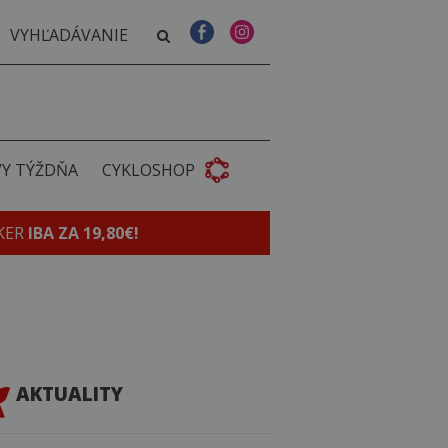
VY TÝŽDŇA
CYKLOSHOP
KER
IBA ZA 19,80€!
AKTUALITY