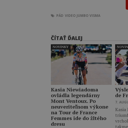
PÁD
VIDEO
JUMBO VISMA
ČÍTAŤ ĎALEJ
NOVINKY
NOVI
Kasia Niewiadoma
Výsl
ovládla legendárny
de F
Mont Ventoux. Po
7. AUG
neuveriteľnom výkone
Kasia
na Tour de France
trium
Femmes ide do žltého
vrcho
dresu
takm