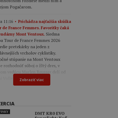
onnostnom rozdiele medzi ním a
ejom Pogačarom.
a 11:16
Prichádza najťažšia skúška
r de France Femmes. Favoritky čaká
Siedma
endárny Mont Ventoux.
pa Tour de France Femmes 2026
edie pretekárky na jeden z
lávnejších vrcholov cyklistiky.
očné stúpanie na Mont Ventoux
 rozhodnúť súboj o žltý dres, v
rom vedúcu Marlen Reusser delí od
 Vollering iba 12 sekúnd.
Zobraziť viac
ZERCIA
INKY
DMT KR0 EVO
Superlight: Keď