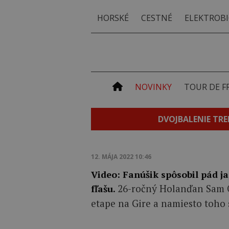
HORSKÉ
CESTNÉ
ELEKTROBI
NOVINKY
TOUR DE F
DVOJBALENIE TRE
12. MÁJA 2022 10:46
Video: Fanúšik spôsobil pád j
26-ročný Holanďan Sam O
fľašu.
etape na Gire a namiesto toho 