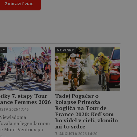
Zobraziť viac
NKY
NOVINKY
edky 7. etapy Tour
Tadej Pogačar o
rance Femmes 2026
kolapse Primoža
Rogliča na Tour de
USTA 2026 17:46
France 2020: Keď som
 Niewiadoma
ho videl v cieli, zlomilo
fovala na legendárnom
mi to srdce
le Mont Ventoux po
7. AUGUSTA 2026 14:20
er…