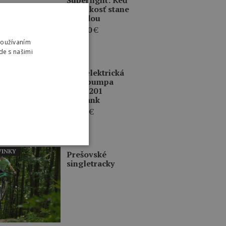
sa ľahkosť stane
výhodou
409,00
€
Používaním
de s našimi
ERCIA
BBB elektrická
mini pumpa
BMP-201
BarBank
79,95
€
INKY
Prešovské
singletracky