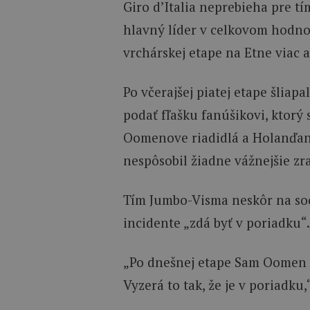
Giro d’Italia neprebieha pre tí
hlavný líder v celkovom hodno
vrchárskej etape na Etne viac 
Po včerajšej piatej etape šli
podať fľašku fanúšikovi, ktorý 
Oomenove riadidlá a Holanďan s
nespôsobil žiadne vážnejšie zr
Tím Jumbo-Visma neskôr na soc
incidente „zdá byť v poriadku“.
„Po dnešnej etape Sam Oomen sp
Vyzerá to tak, že je v poriadk