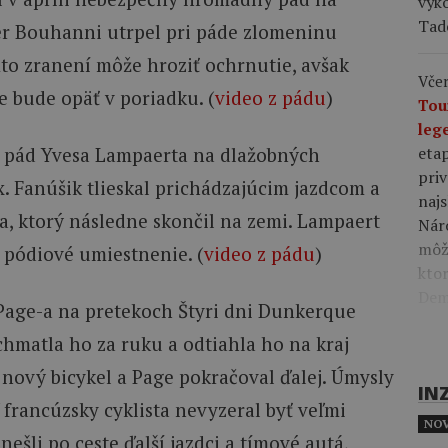
výk
Tad
er Bouhanni utrpel pri páde zlomeninu
to zranení môže hroziť ochrnutie, avšak
Včer
 bude opäť v poriadku. (
video z pádu
)
Tou
leg
eta
ý pád Yvesa Lampaerta na dlažobných
priv
. Fanúšik tlieskal prichádzajúcim jazdcom a
najs
a, ktorý následne skončil na zemi. Lampaert
Nár
môže
o pódiové umiestnenie. (
video z pádu
)
kto
Demi
Page-a na pretekoch Štyri dni Dunkerque
chmatla ho za ruku a odtiahla ho na kraj
 nový bicykel a Page pokračoval ďalej. Úmysly
IN
 francúzsky cyklista nevyzeral byť veľmi
NOV
nešli po ceste ďalší jazdci a tímové autá,