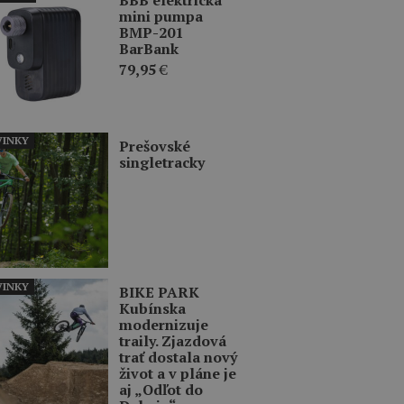
mini pumpa
BMP-201
BarBank
79,95
€
INKY
Prešovské
singletracky
INKY
BIKE PARK
Kubínska
modernizuje
traily. Zjazdová
trať dostala nový
život a v pláne je
aj „Odľot do