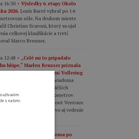
a 16:30
Výsledky 6. etapy Okolo
Louis Barré vyhral po 14-
ska 2026.
ometrovom sóle. Na druhom mieste
čil Christian Scaroni, ktorý sa ujal
nia celkovej klasifikácie a tretí
šoval Marco Brenner.
a 12:48
„Celé mi to pripadalo
chu hlúpe.“ Marlen Reusser priznala
točné taktizovanie s Demi Vollering
Kasia Niewiadoma
Mont Ventoux.
ila taktické váhanie najväčších
ritiek, necelých desať kilometrov
Používaním
de s našimi
d cieľom zaútočila a na Mont Ventoux
ybojovala etapové víťazstvo aj vedenie
elkovom poradí.
a 12:36
Kasia Niewiadoma po