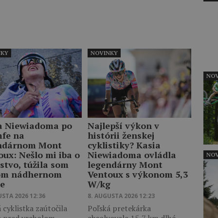
NKY
NOVINKY
NOV
a Niewiadoma po
Najlepší výkon v
mfe na
histórii ženskej
ndárnom Mont
cyklistiky? Kasia
oux: Nešlo mi iba o
Niewiadoma ovládla
NOV
stvo, túžila som
legendárny Mont
om nádhernom
Ventoux s výkonom 5,3
te
W/kg
USTA 2026 12:36
8. AUGUSTA 2026 12:23
 cyklistka zaútočila
Poľská pretekárka
o pred vrcholom,
absolvovala 15,7 km dlhé