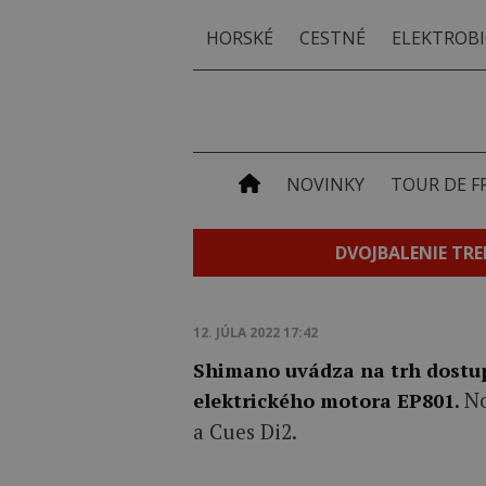
HORSKÉ
CESTNÉ
ELEKTROBI
NOVINKY
TOUR DE F
DVOJBALENIE TRE
12. JÚLA 2022 17:42
Shimano uvádza na trh dostup
No
elektrického motora EP801.
a Cues Di2.