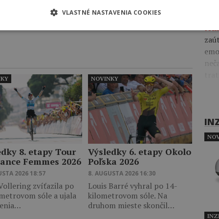
tri
VLASTNÉ NASTAVENIA COOKIES
Nešl
Zobraziť viac
tom
zaút
emo
neča
trat
NKY
NOVINKY
IN
NOV
edky 8. etapy Tour
Výsledky 6. etapy Okolo
rance Femmes 2026
Poľska 2026
USTA 2026 18:57
8. AUGUSTA 2026 16:30
ollering zvíťazila po
Louis Barré vyhral po 14-
metrovom sóle a ujala
kilometrovom sóle. Na
denia…
druhom mieste skončil…
INZ