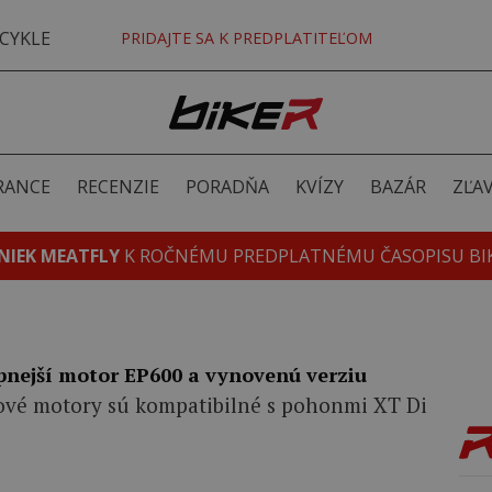
CYKLE
PRIDAJTE SA K PREDPLATITEĽOM
RANCE
RECENZIE
PORADŇA
KVÍZY
BAZÁR
ZĽA
NIEK MEATFLY
K ROČNÉMU PREDPLATNÉMU ČASOPISU BI
nejší motor EP600 a vynovenú verziu
vé motory sú kompatibilné s pohonmi XT Di