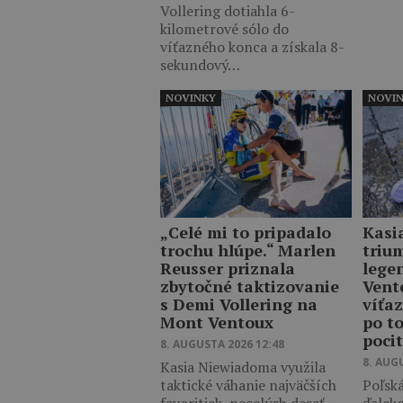
Vollering dotiahla 6-
kilometrové sólo do
víťazného konca a získala 8-
sekundový…
NOVINKY
NOVI
„Celé mi to pripadalo
Kasi
trochu hlúpe.“ Marlen
triu
Reusser priznala
lege
zbytočné taktizovanie
Vent
s Demi Vollering na
víťaz
Mont Ventoux
po t
poci
8. AUGUSTA 2026 12:48
8. AUG
Kasia Niewiadoma využila
taktické váhanie najväčších
Poľská
favoritiek, necelých desať
ďalek