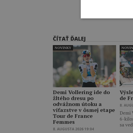
ČÍTAŤ ĎALEJ
NOVINKY
NOVI
Demi Vollering ide do
Výsl
žltého dresu po
de F
odvážnom útoku a
8. AUG
víťazstve v ôsmej etape
Demi V
Tour de France
6-kilo
Femmes
sa ve
8. AUGUSTA 2026 19:04