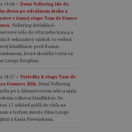
a 19:04
Demi Vollering ide do
ého dresu po odvážnom útoku a
azstve v ôsmej etape Tour de France
Vollering dotiahla 6-
mes.
ometrové sólo do víťazného konca a
kala 8-sekundový náskok vo vedení
ovej klasifikácie pred Kasiou
iadomom, ktorá skončila tretia za
ou Longo Borghini.
a 18:57
Výsledky 8. etapy Tour de
Demi Vollering
nce Femmes 2026.
azila po 6-kilometrovom sóle a ujala
edenia celkovej klasifikácie. So
tou 17 sekúnd prišli do cieľa na
hom a treťom mieste Elisa Longo
ghini a Kasia Niewiadoma.