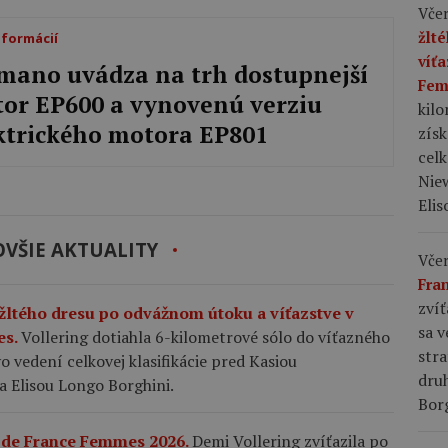
Včer
žlt
nformácií
víť
mano uvádza na trh dostupnejší
Fem
or EP600 a vynovenú verziu
kil
ktrického motora EP801
zís
celk
Niew
Elis
VŠIE AKTUALITY
Včer
Fra
zvíť
 žltého dresu po odvážnom útoku a víťazstve v
sa v
es.
Vollering dotiahla 6-kilometrové sólo do víťazného
stra
 vedení celkovej klasifikácie pred Kasiou
dru
a Elisou Longo Borghini.
Bor
r de France Femmes 2026.
Demi Vollering zvíťazila po