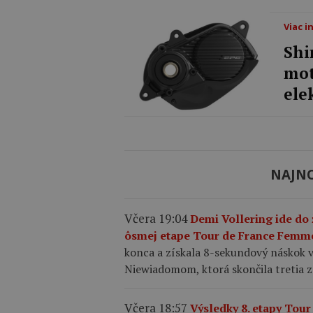
Viac i
Shi
mot
ele
NAJNO
Včera 19:04
Demi Vollering ide do
ôsmej etape Tour de France Femm
konca a získala 8-sekundový náskok vo
Niewiadomom, ktorá skončila tretia z
Včera 18:57
Výsledky 8. etapy Tou