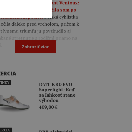
umfe na legendárnom Mont Ventoux:
o mi iba o víťazstvo, túžila som po
Poľská cyklistka
 nádhernom pocite.
očila ďaleko pred vrcholom, pričom k
tívnemu triumfu ju povzbudilo aj
kané stretnutie s rodičmi priamo na
i.
Zobraziť viac
ZERCIA
INKY
DMT KR0 EVO
Superlight: Keď
sa ľahkosť stane
výhodou
409,00
€
ERCIA
BBB elektrická