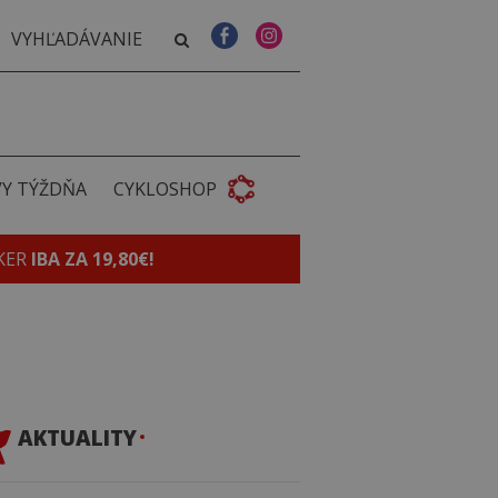
VY TÝŽDŇA
CYKLOSHOP
KER
IBA ZA 19,80€!
AKTUALITY