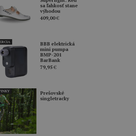
sa ľahkosť stane
výhodou
409,00
€
ERCIA
BBB elektrická
mini pumpa
BMP-201
BarBank
79,95
€
INKY
Prešovské
singletracky