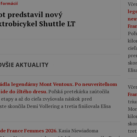
nformácií
Včer
leg
ot predstavil nový
neu
ktrobicykel Shuttle LT
Fra
Poľs
kil
cieľ
pre
skon
VŠIE AKTUALITY
Elis
ádla legendárny Mont Ventoux. Po neuveriteľnom
Včer
ide do žltého dresu.
Poľská pretekárka zaútočila
Fra
tapy a až do cieľa zvyšovala náskok pred
tri
 skončila Demi Vollering a tretia finišovala Elisa
Mon
kil
sko
r de France Femmes 2026.
Kasia Niewiadoma
tret