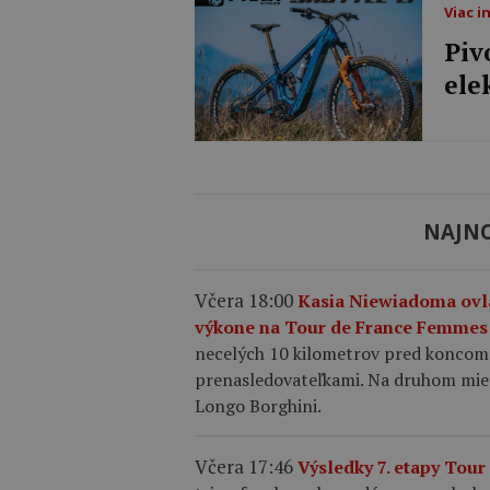
Viac i
Piv
ele
NAJNO
Včera 18:00
Kasia Niewiadoma ovl
výkone na Tour de France Femmes 
necelých 10 kilometrov pred koncom e
prenasledovateľkami. Na druhom mieste
Longo Borghini.
Včera 17:46
Výsledky 7. etapy Tou