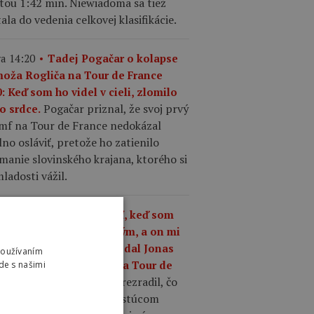
tou 1:42 min. Niewiadoma sa tiež
ala do vedenia celkovej klasifikácie.
a 14:20
Tadej Pogačar o kolapse
moža Rogliča na Tour de France
: Keď som ho videl v cieli, zlomilo
Pogačar priznal, že svoj prvý
o srdce.
umf na Tour de France nedokázal
no osláviť, pretože ho zatienilo
manie slovinského krajana, ktorého si
ladosti vážil.
a 13:37
„Čo mám robiť, keď som
ší ako kedykoľvek predtým, a on mi
riek tomu odíde?,“ povedal Jonas
Používaním
gegaard o Pogačarovi na Tour de
de s našimi
Mattias Skjelmose prezradil, čo
nce.
povedal Vingegaard o rastúcom