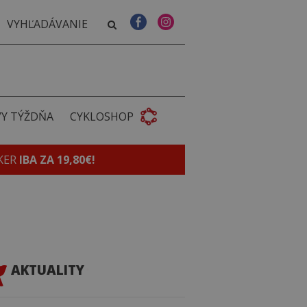
VY TÝŽDŇA
CYKLOSHOP
KER
IBA ZA 19,80€!
AKTUALITY