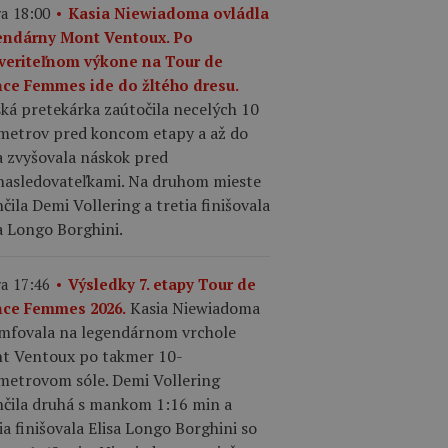
a 18:00
Kasia Niewiadoma ovládla
endárny Mont Ventoux. Po
veriteľnom výkone na Tour de
nce Femmes ide do žltého dresu.
ká pretekárka zaútočila necelých 10
ometrov pred koncom etapy a až do
a zvyšovala náskok pred
nasledovateľkami. Na druhom mieste
čila Demi Vollering a tretia finišovala
a Longo Borghini.
a 17:46
Výsledky 7. etapy Tour de
Kasia Niewiadoma
nce Femmes 2026.
umfovala na legendárnom vrchole
t Ventoux po takmer 10-
ometrovom sóle. Demi Vollering
nčila druhá s mankom 1:16 min a
ia finišovala Elisa Longo Borghini so