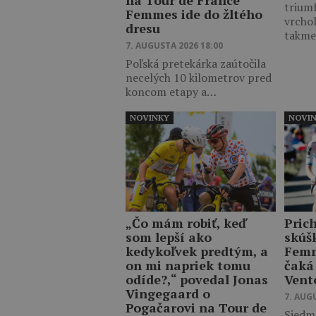
na Tour de France
trium
Femmes ide do žltého
vrcho
dresu
takm
7. AUGUSTA 2026 18:00
Poľská pretekárka zaútočila
necelých 10 kilometrov pred
koncom etapy a…
NOVINKY
NOVI
„Čo mám robiť, keď
Pric
som lepší ako
skúš
kedykoľvek predtým, a
Femm
on mi napriek tomu
čaká
odíde?,“ povedal Jonas
Vent
Vingegaard o
7. AUG
Pogačarovi na Tour de
Siedm