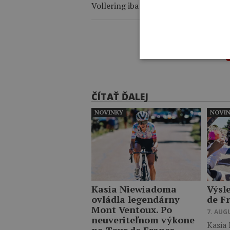
Vollering iba 12 sekúnd.
ČÍTAŤ ĎALEJ
NOVINKY
NOVI
Kasia Niewiadoma
Výsl
ovládla legendárny
de F
Mont Ventoux. Po
7. AUG
neuveriteľnom výkone
Kasia