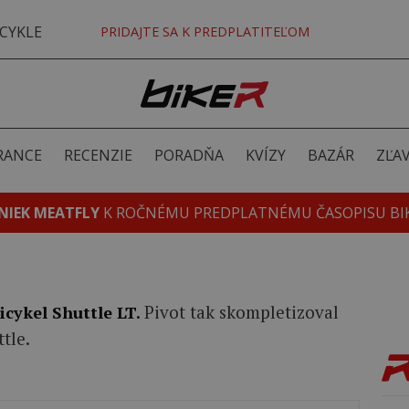
CYKLE
PRIDAJTE SA K PREDPLATITEĽOM
RANCE
RECENZIE
PORADŇA
KVÍZY
BAZÁR
ZĽA
NIEK MEATFLY
K ROČNÉMU PREDPLATNÉMU ČASOPISU BI
Pivot tak skompletizoval
icykel Shuttle LT.
tle.