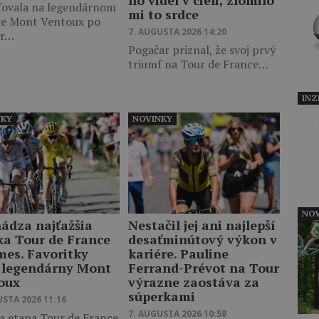
ho videl v cieli, zlomilo
fovala na legendárnom
mi to srdce
le Mont Ventoux po
7. AUGUSTA 2026 14:20
er…
Pogačar priznal, že svoj prvý
triumf na Tour de France…
INZ
NKY
NOVINKY
NOV
hádza najťažšia
Nestačil jej ani najlepší
ka Tour de France
desaťminútový výkon v
es. Favoritky
kariére. Pauline
 legendárny Mont
Ferrand-Prévot na Tour
oux
výrazne zaostáva za
súperkami
USTA 2026 11:16
7. AUGUSTA 2026 10:58
a etapa Tour de France