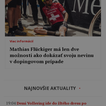
Viac informácií
Mathias Flückiger má len dve
možnosti ako dokázať svoju nevinu
v dopingovom prípade
NAJNOVŠIE AKTUALITY
19:04
Demi Vollering ide do žltého dresu po