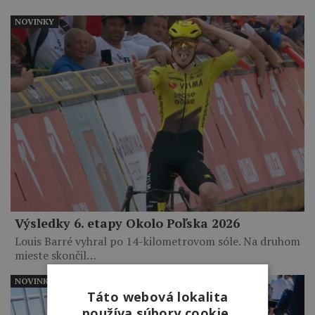
NOVINKY
Výsledky 6. etapy Okolo Poľska 2026
Louis Barré vyhral po 14-kilometrovom sóle. Na druhom
mieste skončil…
NOVINKY
Táto webová lokalita
používa súbory cookie.