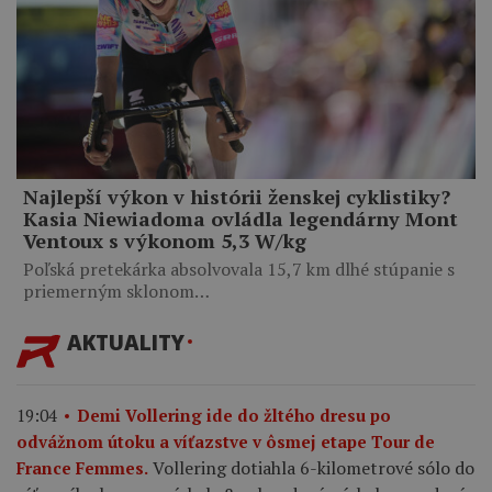
Najlepší výkon v histórii ženskej cyklistiky?
Kasia Niewiadoma ovládla legendárny Mont
Ventoux s výkonom 5,3 W/kg
Poľská pretekárka absolvovala 15,7 km dlhé stúpanie s
priemerným sklonom…
AKTUALITY
19:04
Demi Vollering ide do žltého dresu po
odvážnom útoku a víťazstve v ôsmej etape Tour de
Vollering dotiahla 6-kilometrové sólo do
France Femmes.