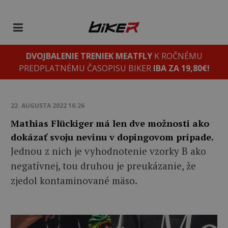
DVOJBALENIE TRENIEK MEATFLY
K ROČNÉMU
PREDPLATNÉMU ČASOPISU BIKER
IBA ZA 19,80€!
22. AUGUSTA 2022 16:26
Mathias Flückiger má len dve možnosti ako
dokázať svoju nevinu v dopingovom prípade.
Jednou z nich je vyhodnotenie vzorky B ako
negatívnej, tou druhou je preukázanie, že
zjedol kontaminované mäso.