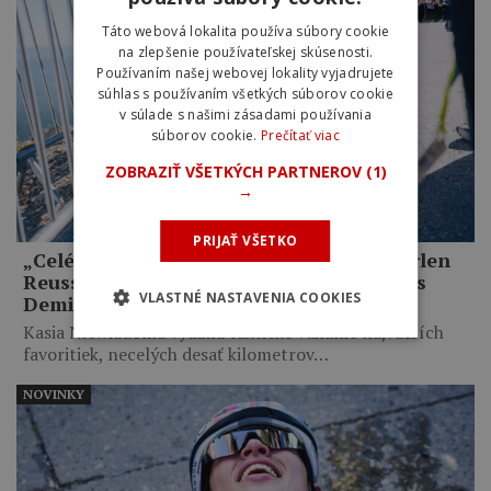
Táto webová lokalita používa súbory cookie
na zlepšenie používateľskej skúsenosti.
Používaním našej webovej lokality vyjadrujete
súhlas s používaním všetkých súborov cookie
v súlade s našimi zásadami používania
súborov cookie.
Prečítať viac
ZOBRAZIŤ VŠETKÝCH PARTNEROV
(1)
→
PRIJAŤ VŠETKO
„Celé mi to pripadalo trochu hlúpe.“ Marlen
Reusser priznala zbytočné taktizovanie s
VLASTNÉ NASTAVENIA COOKIES
Demi Vollering na Mont Ventoux
Kasia Niewiadoma využila taktické váhanie najväčších
favoritiek, necelých desať kilometrov…
NOVINKY