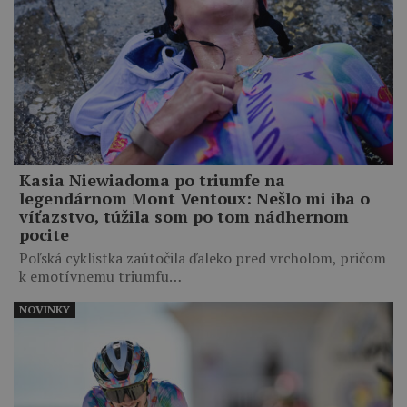
Kasia Niewiadoma po triumfe na
legendárnom Mont Ventoux: Nešlo mi iba o
víťazstvo, túžila som po tom nádhernom
pocite
Poľská cyklistka zaútočila ďaleko pred vrcholom, pričom
k emotívnemu triumfu…
NOVINKY