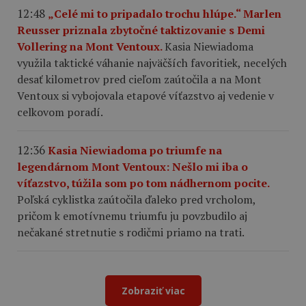
12:48
„Celé mi to pripadalo trochu hlúpe.“ Marlen
Reusser priznala zbytočné taktizovanie s Demi
Vollering na Mont Ventoux.
Kasia Niewiadoma
využila taktické váhanie najväčších favoritiek, necelých
desať kilometrov pred cieľom zaútočila a na Mont
Ventoux si vybojovala etapové víťazstvo aj vedenie v
celkovom poradí.
12:36
Kasia Niewiadoma po triumfe na
legendárnom Mont Ventoux: Nešlo mi iba o
víťazstvo, túžila som po tom nádhernom pocite.
Poľská cyklistka zaútočila ďaleko pred vrcholom,
pričom k emotívnemu triumfu ju povzbudilo aj
nečakané stretnutie s rodičmi priamo na trati.
Zobraziť viac