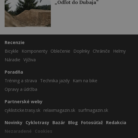
„Odľot do Dubaja“
Recenzie
Bicykle
Komponenty
Oblečenie
Doplnky
Chrániče
Helmy
Náradie
Výživa
Poradňa
Tréning a strava
Technika jazdy
Kam na bike
Opravy a údržba
Partnerské weby
cyklisticke.trasy.sk
relaxmagazin.sk
surfmagazin.sk
Novinky
Cyklotrasy
Bazár
Blog
Fotosúťaž
Redakcia
Nezaradené
Cookies