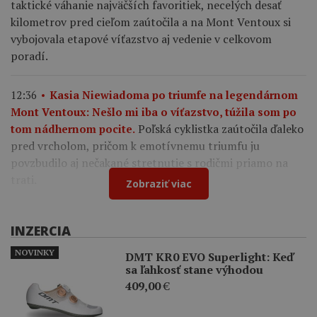
taktické váhanie najväčších favoritiek, necelých desať
kilometrov pred cieľom zaútočila a na Mont Ventoux si
vybojovala etapové víťazstvo aj vedenie v celkovom
poradí.
12:36
Kasia Niewiadoma po triumfe na legendárnom
Mont Ventoux: Nešlo mi iba o víťazstvo, túžila som po
Poľská cyklistka zaútočila ďaleko
tom nádhernom pocite.
pred vrcholom, pričom k emotívnemu triumfu ju
povzbudilo aj nečakané stretnutie s rodičmi priamo na
trati.
Zobraziť viac
INZERCIA
NOVINKY
DMT KR0 EVO Superlight: Keď
sa ľahkosť stane výhodou
409,00
€