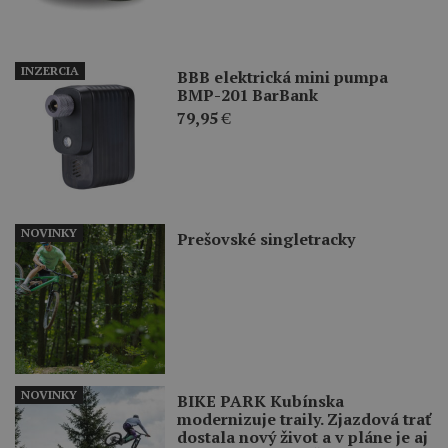
INZERCIA
BBB elektrická mini pumpa
BMP-201 BarBank
79,95
€
NOVINKY
Prešovské singletracky
NOVINKY
BIKE PARK Kubínska
modernizuje traily. Zjazdová trať
dostala nový život a v pláne je aj