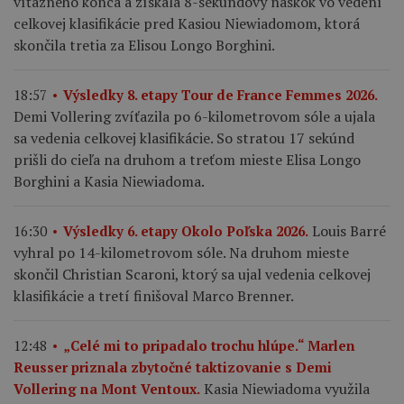
víťazného konca a získala 8-sekundový náskok vo vedení
celkovej klasifikácie pred Kasiou Niewiadomom, ktorá
skončila tretia za Elisou Longo Borghini.
18:57
Výsledky 8. etapy Tour de France Femmes 2026.
Demi Vollering zvíťazila po 6-kilometrovom sóle a ujala
sa vedenia celkovej klasifikácie. So stratou 17 sekúnd
prišli do cieľa na druhom a treťom mieste Elisa Longo
Borghini a Kasia Niewiadoma.
Louis Barré
16:30
Výsledky 6. etapy Okolo Poľska 2026.
vyhral po 14-kilometrovom sóle. Na druhom mieste
skončil Christian Scaroni, ktorý sa ujal vedenia celkovej
klasifikácie a tretí finišoval Marco Brenner.
12:48
„Celé mi to pripadalo trochu hlúpe.“ Marlen
Reusser priznala zbytočné taktizovanie s Demi
Kasia Niewiadoma využila
Vollering na Mont Ventoux.