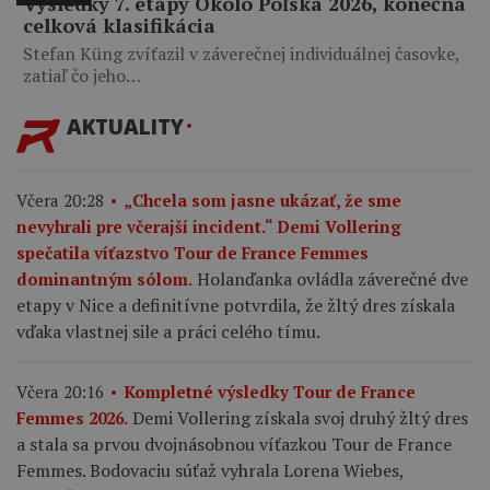
Výsledky 7. etapy Okolo Poľska 2026, konečná
celková klasifikácia
Stefan Küng zvíťazil v záverečnej individuálnej časovke,
zatiaľ čo jeho…
AKTUALITY
Včera 20:28
„Chcela som jasne ukázať, že sme
nevyhrali pre včerajší incident.“ Demi Vollering
spečatila víťazstvo Tour de France Femmes
Holanďanka ovládla záverečné dve
dominantným sólom.
etapy v Nice a definitívne potvrdila, že žltý dres získala
vďaka vlastnej sile a práci celého tímu.
Včera 20:16
Kompletné výsledky Tour de France
Demi Vollering získala svoj druhý žltý dres
Femmes 2026.
a stala sa prvou dvojnásobnou víťazkou Tour de France
Femmes. Bodovaciu súťaž vyhrala Lorena Wiebes,