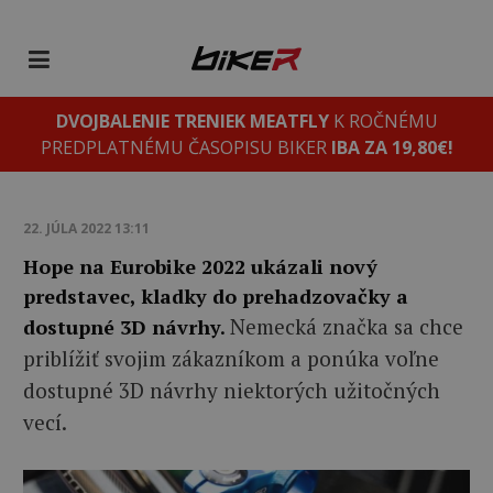
DVOJBALENIE TRENIEK MEATFLY
K ROČNÉMU
PREDPLATNÉMU ČASOPISU BIKER
IBA ZA 19,80€!
22. JÚLA 2022 13:11
Hope na Eurobike 2022 ukázali nový
predstavec, kladky do prehadzovačky a
Nemecká značka sa chce
dostupné 3D návrhy.
priblížiť svojim zákazníkom a ponúka voľne
dostupné 3D návrhy niektorých užitočných
vecí.