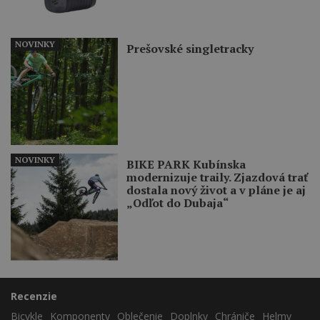
NOVINKY
Prešovské singletracky
NOVINKY
BIKE PARK Kubínska
modernizuje traily. Zjazdová trať
dostala nový život a v pláne je aj
„Odľot do Dubaja“
Recenzie
Bicykle
Komponenty
Oblečenie
Doplnky
Chrániče
Helmy