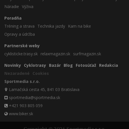
Náradie
Výživa
Poradňa
Tréning a strava
Technika jazdy
Kam na bike
Opravy a údržba
Partnerské weby
cyklisticke.trasy.sk
relaxmagazin.sk
surfmagazin.sk
Novinky
Cyklotrasy
Bazár
Blog
Fotosúťaž
Redakcia
Nezaradené
Cookies
Sportmedia s.r.o.
Lamačská cesta 45, 841 03 Bratislava
sportmedia@sportmedia.sk
+421 903 805 059
www.biker.sk
Copyright © 2026 Sportmedia s.r.o.