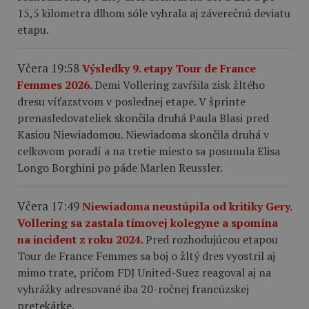
15,5 kilometra dlhom sóle vyhrala aj záverečnú deviatu
etapu.
Včera 19:58
Výsledky 9. etapy Tour de France
Femmes 2026.
Demi Vollering zavŕšila zisk žltého
dresu víťazstvom v poslednej etape. V šprinte
prenasledovateliek skončila druhá Paula Blasi pred
Kasiou Niewiadomou. Niewiadoma skončila druhá v
celkovom poradí a na tretie miesto sa posunula Elisa
Longo Borghini po páde Marlen Reussler.
Včera 17:49
Niewiadoma neustúpila od kritiky Gery.
Vollering sa zastala tímovej kolegyne a spomína
na incident z roku 2024.
Pred rozhodujúcou etapou
Tour de France Femmes sa boj o žltý dres vyostril aj
mimo trate, pričom FDJ United-Suez reagoval aj na
vyhrážky adresované iba 20-ročnej francúzskej
pretekárke.