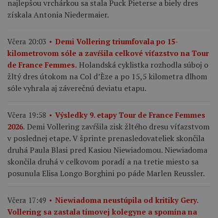
najlepšou vrchárkou sa stala Puck Pieterse a biely dres
získala Antonia Niedermaier.
Včera 20:03
Demi Vollering triumfovala po 15-
kilometrovom sóle a zavŕšila celkové víťazstvo na Tour
Holandská cyklistka rozhodla súboj o
de France Femmes.
žltý dres útokom na Col d’Èze a po 15,5 kilometra dlhom
sóle vyhrala aj záverečnú deviatu etapu.
Včera 19:58
Výsledky 9. etapy Tour de France Femmes
Demi Vollering zavŕšila zisk žltého dresu víťazstvom
2026.
v poslednej etape. V šprinte prenasledovateliek skončila
druhá Paula Blasi pred Kasiou Niewiadomou. Niewiadoma
skončila druhá v celkovom poradí a na tretie miesto sa
posunula Elisa Longo Borghini po páde Marlen Reussler.
Včera 17:49
Niewiadoma neustúpila od kritiky Gery.
Vollering sa zastala tímovej kolegyne a spomína na