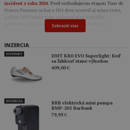
Pred rozhodujúcou etapou Tour de
incident z roku 2024.
France Femmes sa boj o žltý dres vyostril aj mimo trate,
pričom FDJ United-Suez reagoval aj na vyhrážky
adresované iba 20-ročnej francúzskej pretekárke.
Zobraziť viac
INZERCIA
NOVINKY
DMT KR0 EVO Superlight: Keď
sa ľahkosť stane výhodou
409,00
€
INZERCIA
BBB elektrická mini pumpa
BMP-201 BarBank
79,95
€