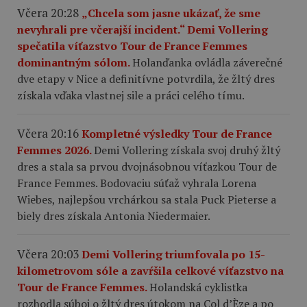
Včera 20:28
„Chcela som jasne ukázať, že sme
nevyhrali pre včerajší incident.“ Demi Vollering
spečatila víťazstvo Tour de France Femmes
dominantným sólom.
Holanďanka ovládla záverečné
dve etapy v Nice a definitívne potvrdila, že žltý dres
získala vďaka vlastnej sile a práci celého tímu.
Včera 20:16
Kompletné výsledky Tour de France
Femmes 2026.
Demi Vollering získala svoj druhý žltý
dres a stala sa prvou dvojnásobnou víťazkou Tour de
France Femmes. Bodovaciu súťaž vyhrala Lorena
Wiebes, najlepšou vrchárkou sa stala Puck Pieterse a
biely dres získala Antonia Niedermaier.
Včera 20:03
Demi Vollering triumfovala po 15-
kilometrovom sóle a zavŕšila celkové víťazstvo na
Tour de France Femmes.
Holandská cyklistka
rozhodla súboj o žltý dres útokom na Col d’Èze a po