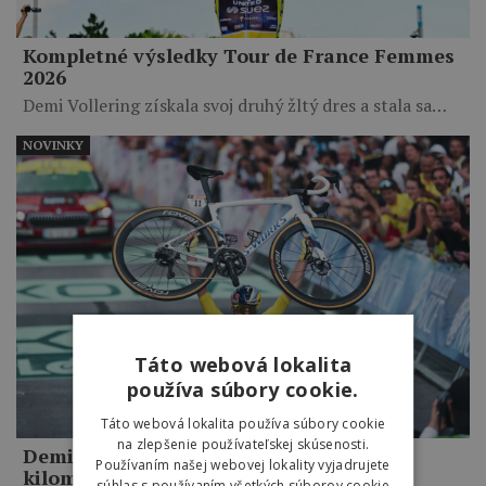
Kompletné výsledky Tour de France Femmes
2026
Demi Vollering získala svoj druhý žltý dres a stala sa…
NOVINKY
Táto webová lokalita
používa súbory cookie.
Táto webová lokalita používa súbory cookie
na zlepšenie používateľskej skúsenosti.
Demi Vollering triumfovala po 15-
Používaním našej webovej lokality vyjadrujete
kilometrovom sóle a zavŕšila celkové
súhlas s používaním všetkých súborov cookie