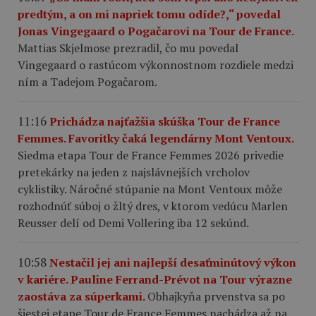
predtým, a on mi napriek tomu odíde?,“ povedal
Jonas Vingegaard o Pogačarovi na Tour de France.
Mattias Skjelmose prezradil, čo mu povedal
Vingegaard o rastúcom výkonnostnom rozdiele medzi
ním a Tadejom Pogačarom.
11:16
Prichádza najťažšia skúška Tour de France
Femmes. Favoritky čaká legendárny Mont Ventoux.
Siedma etapa Tour de France Femmes 2026 privedie
pretekárky na jeden z najslávnejších vrcholov
cyklistiky. Náročné stúpanie na Mont Ventoux môže
rozhodnúť súboj o žltý dres, v ktorom vedúcu Marlen
Reusser delí od Demi Vollering iba 12 sekúnd.
10:58
Nestačil jej ani najlepší desaťminútový výkon
v kariére. Pauline Ferrand-Prévot na Tour výrazne
zaostáva za súperkami.
Obhajkyňa prvenstva sa po
šiestej etape Tour de France Femmes nachádza až na