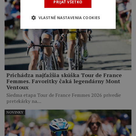
PRIJAŤ VŠETKO
VLASTNÉ NASTAVENIA COOKIES
Prichádza najťažšia skúška Tour de France
Femmes. Favoritky čaká legendárny Mont
Ventoux
Siedma etapa Tour de France Femmes 2026 privedie
pretekárky na…
NOVINKY