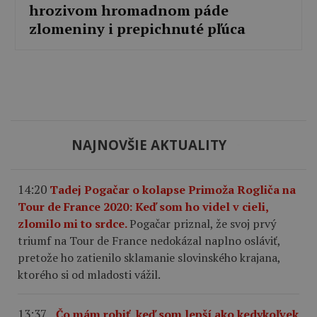
hrozivom hromadnom páde
zlomeniny i prepichnuté pľúca
NAJNOVŠIE AKTUALITY
14:20
Tadej Pogačar o kolapse Primoža Rogliča na
Tour de France 2020: Keď som ho videl v cieli,
zlomilo mi to srdce.
Pogačar priznal, že svoj prvý
triumf na Tour de France nedokázal naplno osláviť,
pretože ho zatienilo sklamanie slovinského krajana,
ktorého si od mladosti vážil.
13:37
„Čo mám robiť, keď som lepší ako kedykoľvek