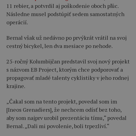
11 rebier, a potvrdil aj poškodenie oboch pľúc.
Následne musel podstúpiť sedem samostatných
operácií.
Bernal však už nedávno po prvýkrát vrátil na svoj
cestný bicykel, len dva mesiace po nehode.
25-ročný Kolumbijčan predstavil svoj nový projekt
s názvom EB Project, ktorým chce podporovať a
propagovať mladé talenty cyklistiky v jeho rodnej
krajine.
„Čakal som na tento projekt, povedal som im
[Ineos Grenadiers], že nechcem odísť bez toho,
aby som najprv urobil prezentáciu tímu,“ povedal
Bernal. „Dali mi povolenie, boli trpezliví.“