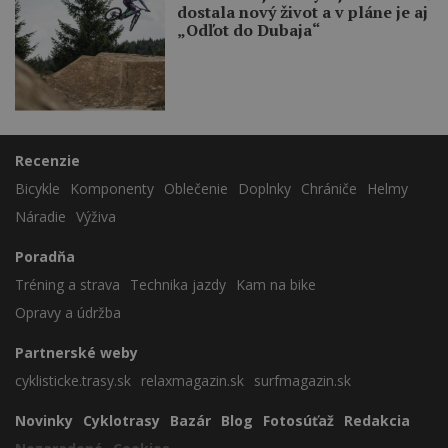
dostala nový život a v pláne je aj
„Odľot do Dubaja“
Recenzie
Bicykle
Komponenty
Oblečenie
Doplnky
Chrániče
Helmy
Náradie
Výživa
Poradňa
Tréning a strava
Technika jazdy
Kam na bike
Opravy a údržba
Partnerské weby
cyklisticke.trasy.sk
relaxmagazin.sk
surfmagazin.sk
Novinky
Cyklotrasy
Bazár
Blog
Fotosúťaž
Redakcia