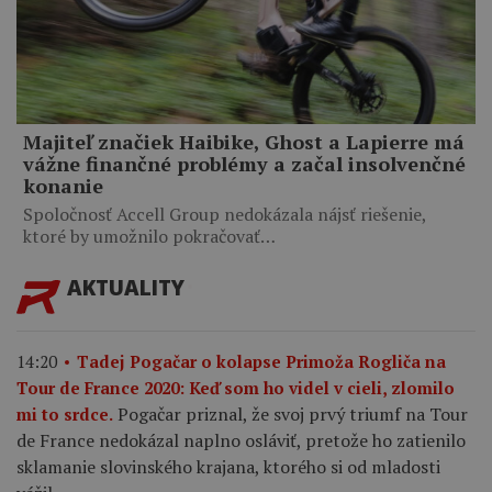
Majiteľ značiek Haibike, Ghost a Lapierre má
vážne finančné problémy a začal insolvenčné
konanie
Spoločnosť Accell Group nedokázala nájsť riešenie,
ktoré by umožnilo pokračovať…
AKTUALITY
14:20
Tadej Pogačar o kolapse Primoža Rogliča na
Tour de France 2020: Keď som ho videl v cieli, zlomilo
Pogačar priznal, že svoj prvý triumf na Tour
mi to srdce.
de France nedokázal naplno osláviť, pretože ho zatienilo
sklamanie slovinského krajana, ktorého si od mladosti