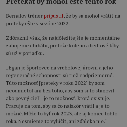
Pretekať by mohol ešte tento rok
Bernalov tréner
pripustil
, že by sa mohol vrátiť na
preteky ešte v sezóne 2022.
Zdôraznil však, že najdôležitejšie je momentálne
zahojenie chrbátu, pretože koleno a bedrové kĺby
sú už v poriadku.
„Egan je športovec na vrcholovej úrovni a jeho
regeneračné schopnosti sú tiež nadpriemerné.
Túto možnosť [preteky v roku 2022] by som
neodmietol ani bez toho, aby som si to stanovil
ako pevný cieľ – je to možnosť, ktorá existuje.
Pracuje na tom, aby sa čo najskôr vrátil a je to
možné. Môže to byť rok 2023, ale aj koniec tohto
roka. Nesmieme to vylúčiť, ani zďaleka nie.“