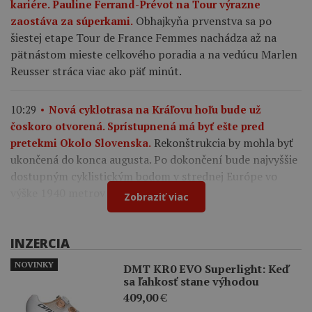
kariére. Pauline Ferrand-Prévot na Tour výrazne
Obhajkyňa prvenstva sa po
zaostáva za súperkami.
šiestej etape Tour de France Femmes nachádza až na
pätnástom mieste celkového poradia a na vedúcu Marlen
Reusser stráca viac ako päť minút.
10:29
Nová cyklotrasa na Kráľovu hoľu bude už
čoskoro otvorená. Sprístupnená má byť ešte pred
Rekonštrukcia by mohla byť
pretekmi Okolo Slovenska.
ukončená do konca augusta. Po dokončení bude najvyššie
dostupným cyklistickým bodom v strednej Európe vo
výške 1940 metrov nad morom.
Zobraziť viac
INZERCIA
NOVINKY
DMT KR0 EVO Superlight: Keď
sa ľahkosť stane výhodou
409,00
€