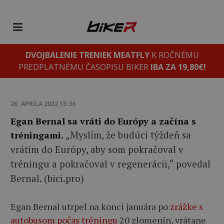
DVOJBALENIE TRENIEK MEATFLY
K ROČNÉMU
PREDPLATNÉMU ČASOPISU BIKER
IBA ZA 19,80€!
26. APRÍLA 2022 15:36
Egan Bernal sa vráti do Európy a začína s
„Myslím, že budúci týždeň sa
tréningami.
vrátim do Európy, aby som pokračoval v
tréningu a pokračoval v regenerácii,“ povedal
Bernal. (
bici.pro
)
Egan Bernal utrpel na konci januára po
zrážke s
autobusom počas tréningu
20 zlomenín, vrátane