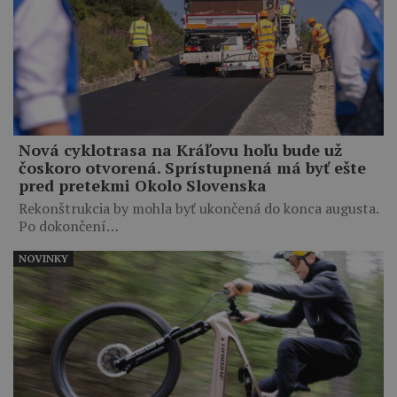
Nová cyklotrasa na Kráľovu hoľu bude už
čoskoro otvorená. Sprístupnená má byť ešte
pred pretekmi Okolo Slovenska
Rekonštrukcia by mohla byť ukončená do konca augusta.
Po dokončení…
NOVINKY