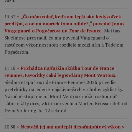
vážil.
13:37
„Čo mám robiť, keď som lepší ako kedykoľvek
predtým, a on mi napriek tomu odíde?,“ povedal Jonas
Mattias
Vingegaard o Pogačarovi na Tour de France.
Skjelmose prezradil, čo mu povedal Vingegaard o
rastúcom výkonnostnom rozdiele medzi ním a Tadejom
Pogačarom.
11:16
Prichádza najťažšia skúška Tour de France
Femmes. Favoritky čaká legendárny Mont Ventoux.
Siedma etapa Tour de France Femmes 2026 privedie
pretekárky na jeden z najslávnejších vrcholov cyklistiky.
Náročné stúpanie na Mont Ventoux môže rozhodnúť
súboj o žltý dres, v ktorom vedúcu Marlen Reusser delí od
Demi Vollering iba 12 sekúnd.
10:58
Nestačil jej ani najlepší desaťminútový výkon v