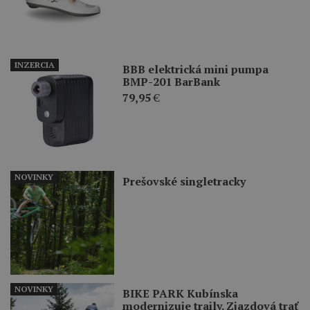
INZERCIA
BBB elektrická mini pumpa
BMP-201 BarBank
79,95
€
NOVINKY
Prešovské singletracky
NOVINKY
BIKE PARK Kubínska
modernizuje traily. Zjazdová trať