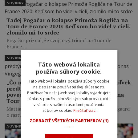
NOVINKY
Tadej Pogačar o kolapse Primoža Rogliča na
Tour de France 2020: Keď som ho videl v cieli,
zlomilo mi to srdce
Pogačar priznal, že svoj prvý triumf na Tour de
France…
NOVINKY
Táto webová lokalita
používa súbory cookie.
„Čo mám robiť, keď som lepší ako kedykoľvek
Táto webová lokalita používa súbory cookie
na zlepšenie používateľskej skúsenosti.
predtým, a on mi napriek tomu odíde?,“
Používaním našej webovej lokality vyjadrujete
povedal Jonas Vingegaard o Pogačarovi na
súhlas s používaním všetkých súborov cookie
Tour de France
v súlade s našimi zásadami používania
Mattias Skjelmose prezradil, čo mu povedal Vingegaard
súborov cookie.
Prečítať viac
o rastúcom výkonnostnom…
ZOBRAZIŤ VŠETKÝCH PARTNEROV
(1)
→
NOVINKY