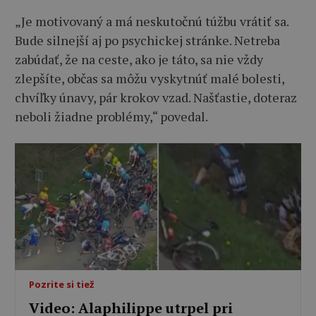
„Je motivovaný a má neskutočnú túžbu vrátiť sa.
Bude silnejší aj po psychickej stránke. Netreba
zabúdať, že na ceste, ako je táto, sa nie vždy
zlepšíte, občas sa môžu vyskytnúť malé bolesti,
chvíľky únavy, pár krokov vzad. Našťastie, doteraz
neboli žiadne problémy,“ povedal.
Pozrite si tiež
Video: Alaphilippe utrpel pri