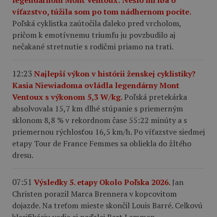
víťazstvo, túžila som po tom nádhernom pocite.
Poľská cyklistka zaútočila ďaleko pred vrcholom,
pričom k emotívnemu triumfu ju povzbudilo aj
nečakané stretnutie s rodičmi priamo na trati.
12:23
Najlepší výkon v histórii ženskej cyklistiky?
Kasia Niewiadoma ovládla legendárny Mont
Ventoux s výkonom 5,3 W/kg.
Poľská pretekárka
absolvovala 15,7 km dlhé stúpanie s priemerným
sklonom 8,8 % v rekordnom čase 55:22 minúty a s
priemernou rýchlosťou 16,5 km/h. Po víťazstve siedmej
etapy Tour de France Femmes sa obliekla do žltého
dresu.
07:51
Výsledky 5. etapy Okolo Poľska 2026.
Jan
Christen porazil Marca Brennera v kopcovitom
dojazde. Na treťom mieste skončil Louis Barré. Celkovú
klasifikáciu vedie aj naďalej Bart Lemmen.