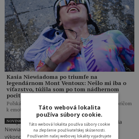
Kasia Niewiadoma po triumfe na
legendárnom Mont Ventoux: Nešlo mi iba o
víťazstvo, túžila som po tom nádhernom
pocite
Poľská cyklistka zaútočila ďaleko pred vrcholom, pričom
Táto webová lokalita
k emotívnemu triumfu…
používa súbory cookie.
NOVINKY
Táto webová lokalita používa súbory cookie
na zlepšenie používateľskej skúsenosti.
Používaním našej webovej lokality vyjadrujete