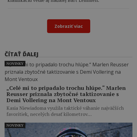
Zobraziť viac
ČÍTAŤ ĎALEJ
NOVINKY
„Celé mi to pripadalo trochu hlúpe.“ Marlen
Reusser priznala zbytočné taktizovanie s
Demi Vollering na Mont Ventoux
Kasia Niewiadoma využila taktické váhanie najväčších
favoritiek, necelých desať kilometrov…
NOVINKY