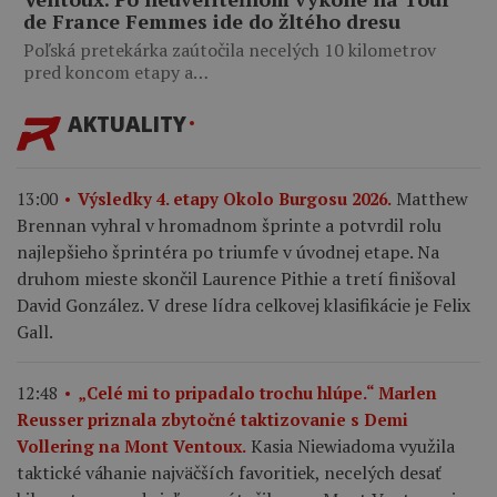
de France Femmes ide do žltého dresu
Poľská pretekárka zaútočila necelých 10 kilometrov
pred koncom etapy a…
AKTUALITY
Matthew
13:00
Výsledky 4. etapy Okolo Burgosu 2026.
Brennan vyhral v hromadnom šprinte a potvrdil rolu
najlepšieho šprintéra po triumfe v úvodnej etape. Na
druhom mieste skončil Laurence Pithie a tretí finišoval
David González. V drese lídra celkovej klasifikácie je Felix
Gall.
12:48
„Celé mi to pripadalo trochu hlúpe.“ Marlen
Reusser priznala zbytočné taktizovanie s Demi
Kasia Niewiadoma využila
Vollering na Mont Ventoux.
taktické váhanie najväčších favoritiek, necelých desať