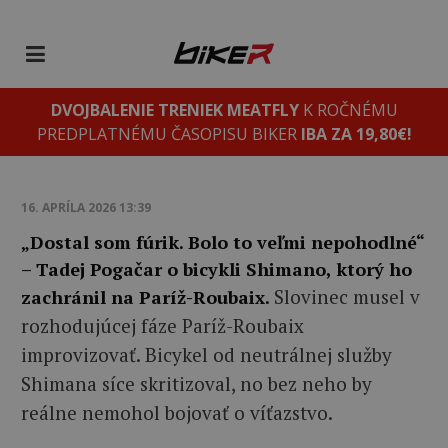
DVOJBALENIE TRENIEK MEATFLY
K ROČNÉMU
PREDPLATNÉMU ČASOPISU BIKER
IBA ZA 19,80€!
16. APRÍLA 2026 13:39
„Dostal som fúrik. Bolo to veľmi nepohodlné“
– Tadej Pogačar o bicykli Shimano, ktorý ho
Slovinec musel v
zachránil na Paríž-Roubaix.
rozhodujúcej fáze Paríž-Roubaix
improvizovať. Bicykel od neutrálnej služby
Shimana síce skritizoval, no bez neho by
reálne nemohol bojovať o víťazstvo.