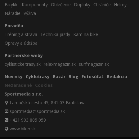
Bicykle
Komponenty
Oblečenie
Doplnky
Chrániče
Helmy
Náradie
Výživa
Poradňa
Tréning a strava
Technika jazdy
Kam na bike
Opravy a údržba
Partnerské weby
cyklisticke.trasy.sk
relaxmagazin.sk
surfmagazin.sk
Novinky
Cyklotrasy
Bazár
Blog
Fotosúťaž
Redakcia
Nezaradené
Cookies
Sportmedia s.r.o.
Lamačská cesta 45, 841 03 Bratislava
sportmedia@sportmedia.sk
+421 903 805 059
www.biker.sk