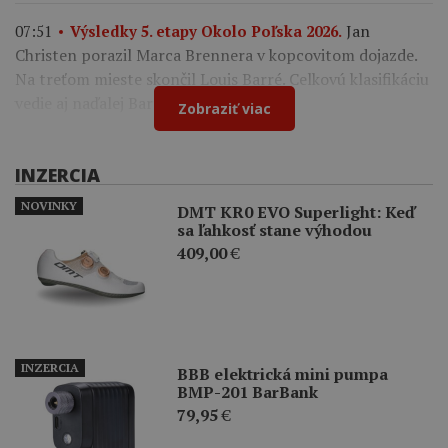
Jan
07:51
Výsledky 5. etapy Okolo Poľska 2026.
Christen porazil Marca Brennera v kopcovitom dojazde.
Na treťom mieste skončil Louis Barré. Celkovú klasifikáciu
vedie aj naďalej Bart Lemmen.
Zobraziť viac
INZERCIA
NOVINKY
DMT KR0 EVO Superlight: Keď
sa ľahkosť stane výhodou
409,00
€
INZERCIA
BBB elektrická mini pumpa
BMP-201 BarBank
79,95
€