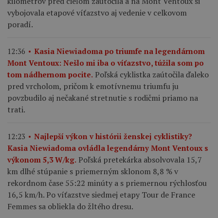
kilometrov pred cieľom zaútočila a na Mont Ventoux si
vybojovala etapové víťazstvo aj vedenie v celkovom
poradí.
12:36
Kasia Niewiadoma po triumfe na legendárnom
Mont Ventoux: Nešlo mi iba o víťazstvo, túžila som po
Poľská cyklistka zaútočila ďaleko
tom nádhernom pocite.
pred vrcholom, pričom k emotívnemu triumfu ju
povzbudilo aj nečakané stretnutie s rodičmi priamo na
trati.
12:23
Najlepší výkon v histórii ženskej cyklistiky?
Kasia Niewiadoma ovládla legendárny Mont Ventoux s
Poľská pretekárka absolvovala 15,7
výkonom 5,3 W/kg.
km dlhé stúpanie s priemerným sklonom 8,8 % v
rekordnom čase 55:22 minúty a s priemernou rýchlosťou
16,5 km/h. Po víťazstve siedmej etapy Tour de France
Femmes sa obliekla do žltého dresu.