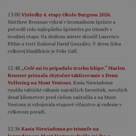
13:00
Výsledky 4. etapy Okolo Burgosu 2026.
Matthew Brennan vyhral v hromadnom šprinte a
potvrdil rolu najlepšieho šprintéra po triumfe v
úvodnej etape. Na druhom mieste skončil Laurence
Pithie a tretí finišoval David González. V drese lídra
celkovej klasifikácie je Felix Gall.
12:48
„Celé mi to pripadalo trochu hlúpe.“ Marlen
Reusser priznala zbytočné taktizovanie s Demi
Vollering na Mont Ventoux.
Kasia Niewiadoma
využila taktické váhanie najväčších favoritiek, necelých
desať kilometrov pred cieľom zaútočila a na Mont
Ventoux si vybojovala etapové víťazstvo aj vedenie v
celkovom poradí.
12:36
Kasia Niewiadoma po triumfe na
legendárnom Mont Ventoux: Nešlo mi iba o