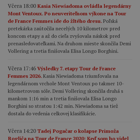
Včera 18:00
Kasia Niewiadoma ovládla legendárny
Mont Ventoux. Po neuveriteľnom výkone na Tour
de France Femmes ide do žltého dresu.
Poľská
pretekárka zaútočila necelých 10 kilometrov pred
koncom etapy a až do cieľa zvyšovala náskok pred
prenasledovateľkami. Na druhom mieste skončila Demi
Vollering a tretia finišovala Elisa Longo Borghini.
Včera 17:46
Výsledky 7. etapy Tour de France
Femmes 2026.
Kasia Niewiadoma triumfovala na
legendárnom vrchole Mont Ventoux po takmer 10-
kilometrovom sóle. Demi Vollering skončila druhá s
mankom 1:16 min a tretia finišovala Elisa Longo
Borghini so stratou 1:42 min. Niewiadoma sa tiež
dostala do vedenia celkovej klasifikácie.
Včera 14:20
Tadej Pogačar o kolapse Primoža
Rogliča na Tour de France 2020: Keď som ho videl