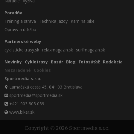
Náradie
Výživa
Poradňa
Tréning a strava
Technika jazdy
Kam na bike
Opravy a údržba
Partnerské weby
cyklisticke.trasy.sk
relaxmagazin.sk
surfmagazin.sk
Novinky
Cyklotrasy
Bazár
Blog
Fotosúťaž
Redakcia
Nezaradené
Cookies
Sportmedia s.r.o.
Lamačská cesta 45, 841 03 Bratislava
sportmedia@sportmedia.sk
+421 903 805 059
www.biker.sk
Copyright © 2026 Sportmedia s.r.o.