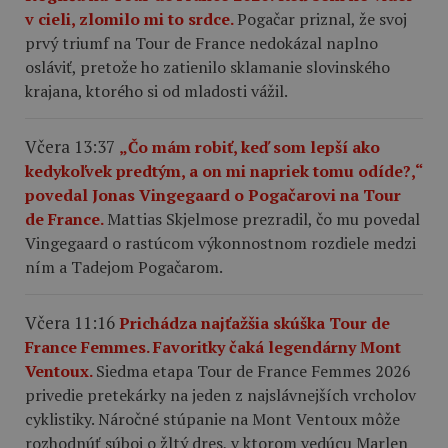
v cieli, zlomilo mi to srdce.
Pogačar priznal, že svoj
prvý triumf na Tour de France nedokázal naplno
osláviť, pretože ho zatienilo sklamanie slovinského
krajana, ktorého si od mladosti vážil.
Včera 13:37
„Čo mám robiť, keď som lepší ako
kedykoľvek predtým, a on mi napriek tomu odíde?,“
povedal Jonas Vingegaard o Pogačarovi na Tour
de France.
Mattias Skjelmose prezradil, čo mu povedal
Vingegaard o rastúcom výkonnostnom rozdiele medzi
ním a Tadejom Pogačarom.
Včera 11:16
Prichádza najťažšia skúška Tour de
France Femmes. Favoritky čaká legendárny Mont
Ventoux.
Siedma etapa Tour de France Femmes 2026
privedie pretekárky na jeden z najslávnejších vrcholov
cyklistiky. Náročné stúpanie na Mont Ventoux môže
rozhodnúť súboj o žltý dres, v ktorom vedúcu Marlen