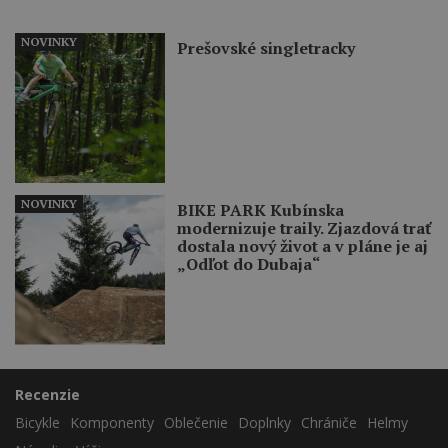
NOVINKY
Prešovské singletracky
NOVINKY
BIKE PARK Kubínska
modernizuje traily. Zjazdová trať
dostala nový život a v pláne je aj
„Odľot do Dubaja“
Recenzie
Bicykle
Komponenty
Oblečenie
Doplnky
Chrániče
Helmy