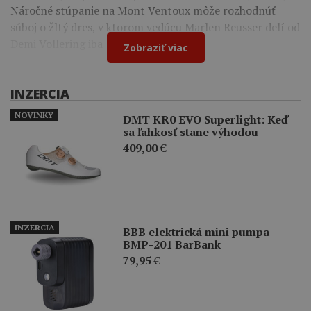
Náročné stúpanie na Mont Ventoux môže rozhodnúť
súboj o žltý dres, v ktorom vedúcu Marlen Reusser delí od
Demi Vollering iba 12 sekúnd.
Zobraziť viac
INZERCIA
NOVINKY
DMT KR0 EVO Superlight: Keď
sa ľahkosť stane výhodou
409,00
€
INZERCIA
BBB elektrická mini pumpa
BMP-201 BarBank
79,95
€