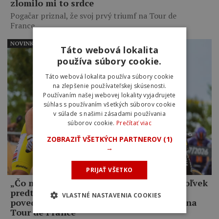
zlomilo mi to srdce
Pogačar priznal, že svoj prvý triumf na Tour de
France…
NOVINKY
Táto webová lokalita
používa súbory cookie.
Táto webová lokalita používa súbory cookie
na zlepšenie používateľskej skúsenosti.
Používaním našej webovej lokality vyjadrujete
súhlas s používaním všetkých súborov cookie
v súlade s našimi zásadami používania
súborov cookie.
Prečítať viac
ZOBRAZIŤ VŠETKÝCH PARTNEROV
(1)
→
PRIJAŤ VŠETKO
„Čo mám robiť, keď som lepší ako kedykoľvek
predtým, a on mi napriek tomu odíde?,“
VLASTNÉ NASTAVENIA COOKIES
povedal Jonas Vingegaard o Pogačarovi na
Tour de France