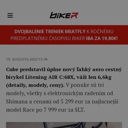
DVOJBALENIE TRENIEK MEATFLY
K ROČNÉMU
PREDPLATNÉMU ČASOPISU BIKER
IBA ZA 19,80€!
19. AUGUSTA 2022 13:46
Cube predstavil úplne nový ľahký aero cestný
bicykel Litening AIR C:68X, váži len 6,6kg
V ponuke sú tri
(detaily, modely, ceny).
modely, všetky s elektronickým radením od
Shimana a cenami od 5 299 eur za najlacnejší
model Race po 7 999 eur za SLT.