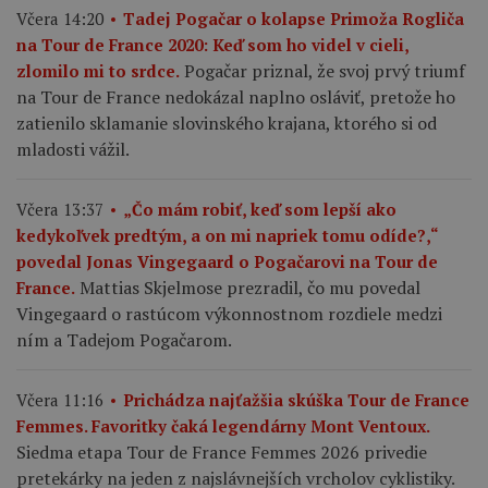
Včera 14:20
Tadej Pogačar o kolapse Primoža Rogliča
na Tour de France 2020: Keď som ho videl v cieli,
Pogačar priznal, že svoj prvý triumf
zlomilo mi to srdce.
na Tour de France nedokázal naplno osláviť, pretože ho
zatienilo sklamanie slovinského krajana, ktorého si od
mladosti vážil.
Včera 13:37
„Čo mám robiť, keď som lepší ako
kedykoľvek predtým, a on mi napriek tomu odíde?,“
povedal Jonas Vingegaard o Pogačarovi na Tour de
Mattias Skjelmose prezradil, čo mu povedal
France.
Vingegaard o rastúcom výkonnostnom rozdiele medzi
ním a Tadejom Pogačarom.
Včera 11:16
Prichádza najťažšia skúška Tour de France
Femmes. Favoritky čaká legendárny Mont Ventoux.
Siedma etapa Tour de France Femmes 2026 privedie
pretekárky na jeden z najslávnejších vrcholov cyklistiky.