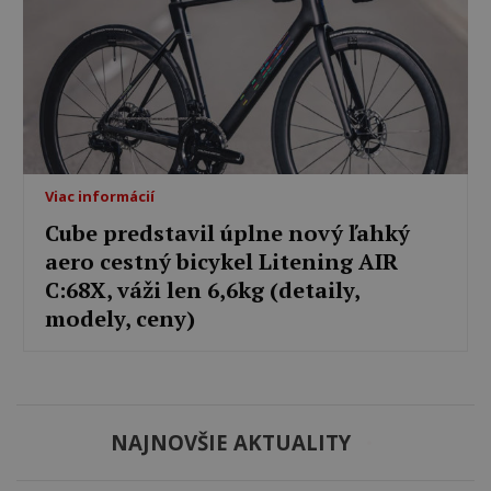
Viac informácií
Cube predstavil úplne nový ľahký
aero cestný bicykel Litening AIR
C:68X, váži len 6,6kg (detaily,
modely, ceny)
NAJNOVŠIE AKTUALITY