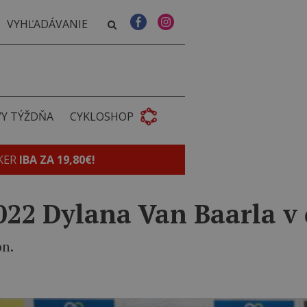
VY TÝŽDŇA
CYKLOSHOP
KER
IBA ZA 19,80€!
022 Dylana Van Baarla v 
on.