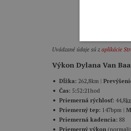
Uvádzané údaje sú z
aplikácie St
Výkon Dylana Van Baar
Dĺžka
: 262,8km |
Prevýšeni
Čas
: 5:52:21hod
Priemerná rýchlosť
: 44,8
k
Priemerný tep
: 147bpm |
M
Priemerná kadencia
: 88
Priemerný výkon
(normaliz