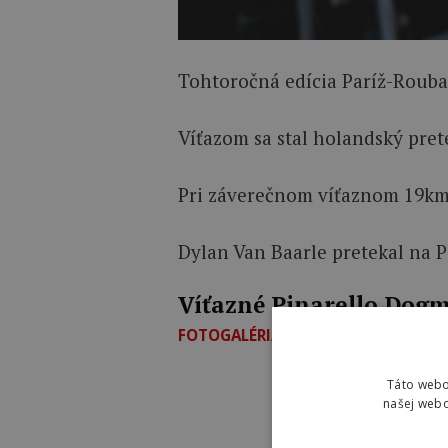
Tohtoročná edícia Paríž-Roubaix
Víťazom sa stal holandský pre
Pri záverečnom víťaznom 19km 
Dylan Van Baarle pretekal na 
Víťazné Pinarello Dogm
FOTOGALÉRIA
Táto webo
našej webo