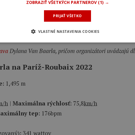
ZOBRAZIŤ VŠETKÝCH PARTNEROV
(1) →
PRIJAŤ VŠETKO
VLASTNÉ NASTAVENIA COOKIES
rava
Dylana Van Baarla, pričom organizátori uvádzajú dĺ
la na Paríž-Roubaix 2022
e
: 1,495 m
m/h
|
Maximálna rýchlosť
: 75,8
km/h
aximálny tep
: 176bpm
ovaný): 341 wattov