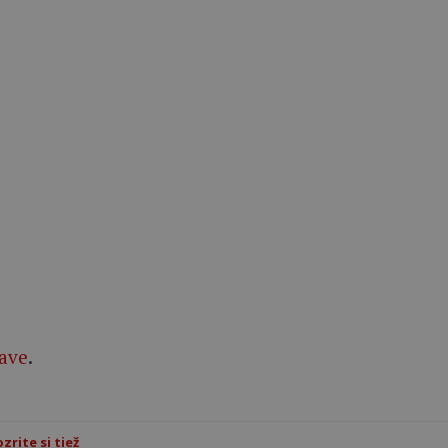
rave
.
zrite si tiež