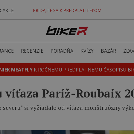
CYKLE
PRIDAJTE SA K PREDPLATITEĽOM
RANCE
RECENZIE
PORADŇA
KVÍZY
BAZÁR
ZĽA
NIEK MEATFLY
K ROČNÉMU PREDPLATNÉMU ČASOPISU BI
 víťaza Paríž-Roubaix 2
lo severu" si vyžiadalo od víťaza monštruózny výk