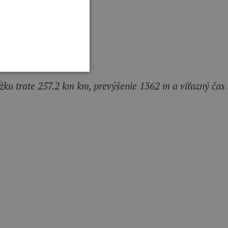
žku trate 257.2 km km, prevýšenie 1362 m a víťazný čas