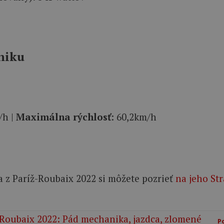
niku
/h |
Maximálna rýchlosť
: 60,2km/h
a z Paríž-Roubaix 2022 si môžete pozrieť
na jeho St
Po