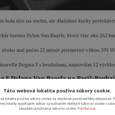
 bola síce na suchu, ale dlažobné kocky pretekárov 
tekár Ineosu Dylan Van Baarle, ktorý viac ako 262
útoku mal počas 25 minút priemerný výkon 393 Watto
Pinarelle Dogma F s bezdušami, najnovším 12-rýchl
a F Dylana Van Baarla na Paríž-Roubai
Táto webová lokalita používa súbory cookie.
vá lokalita používa súbory cookie na zlepšenie používateľskej skúsenosti. 
vej lokality vyjadrujete súhlas s používaním všetkých súborov cookie v súla
zásadami používania súborov cookie.
Prečítať viac