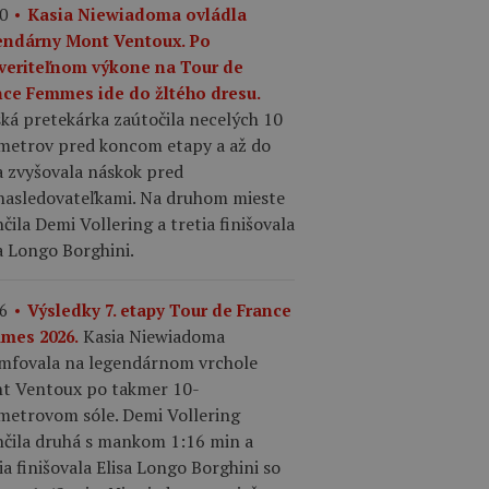
0
Kasia Niewiadoma ovládla
endárny Mont Ventoux. Po
veriteľnom výkone na Tour de
nce Femmes ide do žltého dresu.
ká pretekárka zaútočila necelých 10
ometrov pred koncom etapy a až do
a zvyšovala náskok pred
nasledovateľkami. Na druhom mieste
čila Demi Vollering a tretia finišovala
a Longo Borghini.
6
Výsledky 7. etapy Tour de France
Kasia Niewiadoma
mes 2026.
umfovala na legendárnom vrchole
t Ventoux po takmer 10-
ometrovom sóle. Demi Vollering
nčila druhá s mankom 1:16 min a
ia finišovala Elisa Longo Borghini so