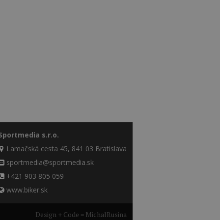
Sportmedia s.r.o.
Lamačská cesta 45, 841 03 Bratislava
sportmedia@sportmedia.sk
+421 903 805 059
www.biker.sk
Design + Code = MichalRusina