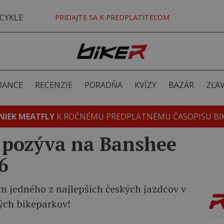
CYKLE
PRIDAJTE SA K PREDPLATITEĽOM
RANCE
RECENZIE
PORADŇA
KVÍZY
BAZÁR
ZĽA
NIEK MEATFLY
K ROČNÉMU PREDPLATNÉMU ČASOPISU BI
 pozýva na Banshee
6
m jedného z najlepších českých jazdcov v
ých bikeparkov!