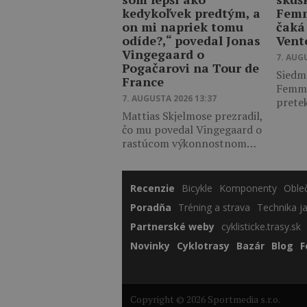
kedykoľvek predtým, a
Femm
on mi napriek tomu
čaká
odíde?,“ povedal Jonas
Vent
Vingegaard o
7. AUG
Pogačarovi na Tour de
Siedm
France
Femme
7. AUGUSTA 2026 13:37
prete
Mattias Skjelmose prezradil,
čo mu povedal Vingegaard o
rastúcom výkonnostnom…
Recenzie
Bicykle
Komponenty
Oble
Poradňa
Tréning a strava
Technika j
Partnerské weby
cyklisticke.trasy.sk
Novinky
Cyklotrasy
Bazár
Blog
F
Copyright © 2026 Sportmedia s.r.o.