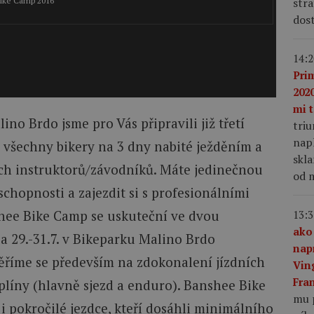
Bike Camp 2016
stra
2/2
dost
14:2
Pri
2020
mi t
no Brdo jsme pro Vás připravili již třetí
tri
napl
všechny bikery na 3 dny nabité ježděním a
skla
h instruktorů/závodníků. Máte jedinečnou
od m
 schopnosti a zajezdit si s profesionálními
hee Bike Camp se uskuteční ve dvou
13:3
ako
 a 29.-31.7. v Bikeparku Malino Brdo
nap
říme se především na zdokonalení jízdních
Vin
Fra
plíny (hlavně sjezd a enduro). Banshee Bike
mu 
i pokročilé jezdce, kteří dosáhli minimálního