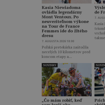
Kasia Niewiadoma
Výsl
ovládla legendárny
de F
Mont Ventoux. Po
7. AUG
neuveriteľnom výkone
Kasia
na Tour de France
trium
Femmes ide do žltého
vrcho
dresu
takm
7. AUGUSTA 2026 18:00
Poľská pretekárka zaútočila
necelých 10 kilometrov pred
koncom etapy a…
NOVINKY
NOVI
„Čo mám robiť, keď
Pric
som lepší ako
skúš