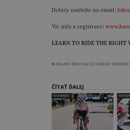
Dotazy zasílejte na email:
bike
Víc info a registrace:
www.bans
LEARN TO RIDE THE RIGHT 
MALINÔ BRDO
MATĚJ CHARVÁT
BANSHEE 
ČÍTAŤ ĎALEJ
NOVINKY
NOVI