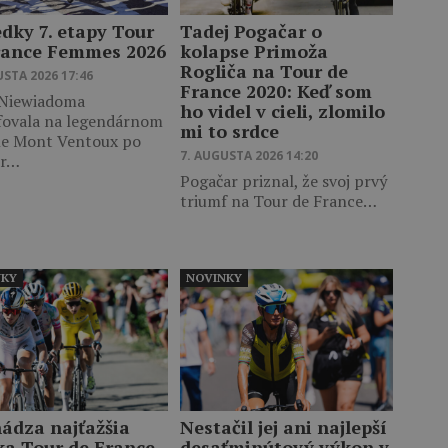
edky 7. etapy Tour
Tadej Pogačar o
rance Femmes 2026
kolapse Primoža
Rogliča na Tour de
USTA 2026 17:46
France 2020: Keď som
 Niewiadoma
ho videl v cieli, zlomilo
fovala na legendárnom
mi to srdce
le Mont Ventoux po
7. AUGUSTA 2026 14:20
er…
Pogačar priznal, že svoj prvý
triumf na Tour de France…
NKY
NOVINKY
hádza najťažšia
Nestačil jej ani najlepší
ka Tour de France
desaťminútový výkon v