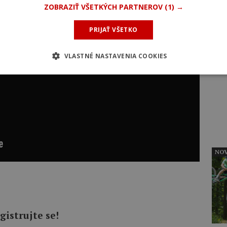
ZOBRAZIŤ VŠETKÝCH PARTNEROV
(1) →
PRIJAŤ VŠETKO
VLASTNÉ NASTAVENIA COOKIES
INZ
NOV
gistrujte se!