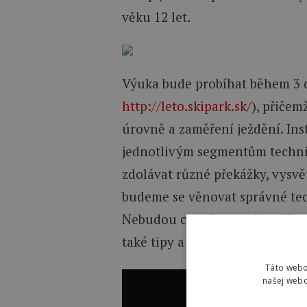
věku 12 let.
Výuka bude probíhat během 3 d
http://leto.skipark.sk/
), přičem
úrovně a zaměření ježdění. In
jednotlivým segmentům technic
zdolávat různé překážky, vysvět
budeme se věnovat správné tech
Nebudou chybět ani přednášky 
také tipy a triky na závody.
Táto webo
našej webo