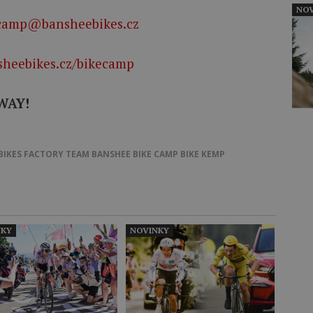
NOV
camp@bansheebikes.cz
heebikes.cz/bikecamp
WAY!
BIKES FACTORY TEAM
BANSHEE BIKE CAMP
BIKE KEMP
NKY
NOVINKY