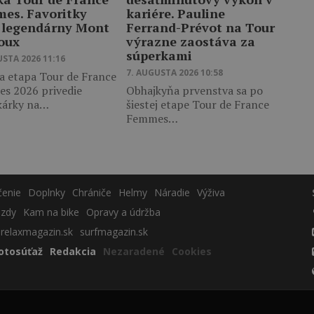
es. Favoritky
kariére. Pauline
 legendárny Mont
Ferrand-Prévot na Tour
oux
výrazne zaostáva za
súperkami
USTA 2026 11:16
7. AUGUSTA 2026 10:58
a etapa Tour de France
s 2026 privedie
Obhajkyňa prvenstva sa po
kárky na…
šiestej etape Tour de France
Femmes…
čenie
Doplnky
Chrániče
Helmy
Náradie
Výživa
azdy
Kam na bike
Opravy a údržba
relaxmagazin.sk
surfmagazin.sk
otosúťaž
Redakcia
Nezaradené
Cookies