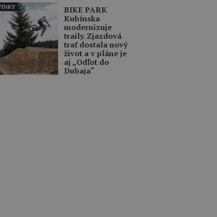
INKY
BIKE PARK
Kubínska
modernizuje
traily. Zjazdová
trať dostala nový
život a v pláne je
aj „Odľot do
Dubaja“