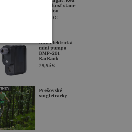
sa ľahkosť stane
výhodou
409,00
€
ERCIA
BBB elektrická
mini pumpa
BMP-201
BarBank
79,95
€
INKY
Prešovské
singletracky