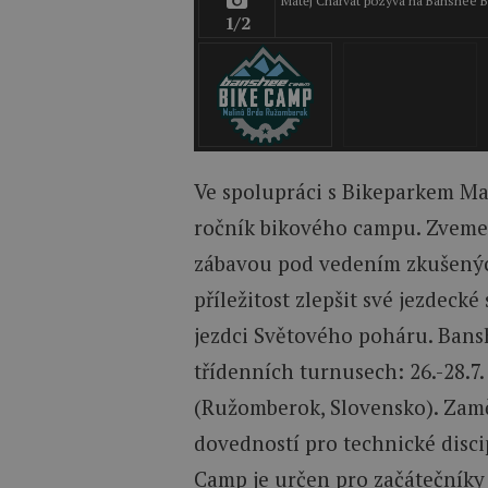
Matěj Charvát pozýva na Banshee 
1/2
Ve spolupráci s Bikeparkem Mali
ročník bikového campu. Zveme 
zábavou pod vedením zkušenýc
příležitost zlepšit své jezdecké
jezdci Světového poháru. Bans
třídenních turnusech: 26.-28.7.
(Ružomberok, Slovensko). Zamě
dovedností pro technické disci
Camp je určen pro začátečníky 