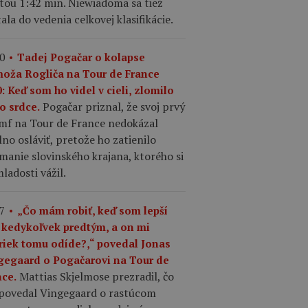
tou 1:42 min. Niewiadoma sa tiež
ala do vedenia celkovej klasifikácie.
0
Tadej Pogačar o kolapse
moža Rogliča na Tour de France
: Keď som ho videl v cieli, zlomilo
Pogačar priznal, že svoj prvý
o srdce.
umf na Tour de France nedokázal
no osláviť, pretože ho zatienilo
manie slovinského krajana, ktorého si
ladosti vážil.
7
„Čo mám robiť, keď som lepší
 kedykoľvek predtým, a on mi
riek tomu odíde?,“ povedal Jonas
gegaard o Pogačarovi na Tour de
Mattias Skjelmose prezradil, čo
nce.
povedal Vingegaard o rastúcom