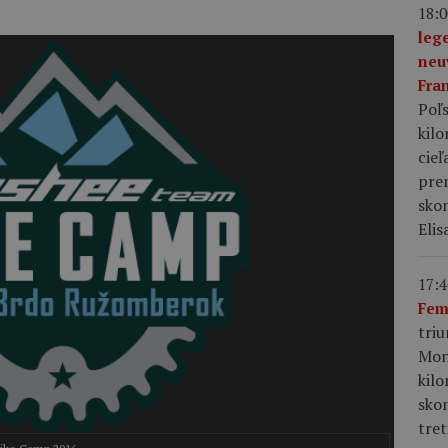
18:0
leg
neu
Fra
Poľs
kil
cieľ
pre
skon
Elis
17:4
Fem
tri
Mon
kil
sko
tret