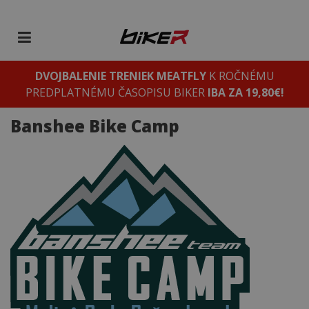
DVOJBALENIE TRENIEK MEATFLY
K ROČNÉMU
PREDPLATNÉMU ČASOPISU BIKER
IBA ZA 19,80€!
Banshee Bike Camp