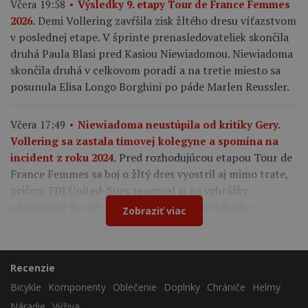
Včera 19:58
Výsledky 9. etapy Tour de France Femmes
Demi Vollering zavŕšila zisk žltého dresu víťazstvom
2026.
v poslednej etape. V šprinte prenasledovateliek skončila
druhá Paula Blasi pred Kasiou Niewiadomou. Niewiadoma
skončila druhá v celkovom poradí a na tretie miesto sa
posunula Elisa Longo Borghini po páde Marlen Reussler.
Včera 17:49
Niewiadoma neustúpila od kritiky Gery.
Vollering sa zastala tímovej kolegyne a spomína na
Pred rozhodujúcou etapou Tour de
incident z roku 2024.
France Femmes sa boj o žltý dres vyostril aj mimo trate,
pričom FDJ United-Suez reagoval aj na vyhrážky
adresované iba 20-ročnej francúzskej pretekárke.
Zobraziť viac
Recenzie
Bicykle
Komponenty
Oblečenie
Doplnky
Chrániče
Helmy
Náradie
Výživa