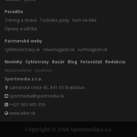
Poradňa
Tréning a strava
Technika jazdy
Kam na bike
Opravy a údržba
Partnerské weby
cyklisticke.trasy.sk
relaxmagazin.sk
surfmagazin.sk
Novinky
Cyklotrasy
Bazár
Blog
Fotosúťaž
Redakcia
Nezaradené
Cookies
Sportmedia s.r.o.
Lamačská cesta 45, 841 03 Bratislava
sportmedia@sportmedia.sk
+421 903 805 059
www.biker.sk
Copyright © 2026 Sportmedia s.r.o.