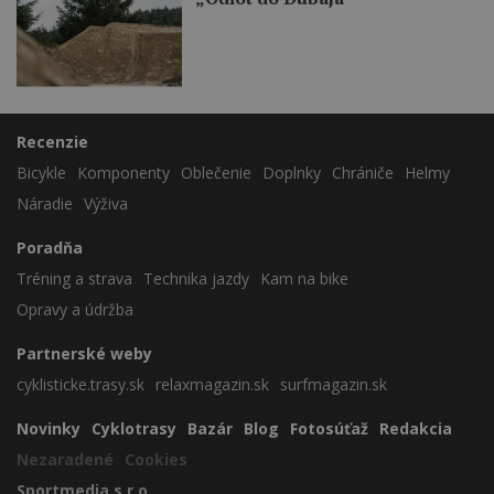
Recenzie
Bicykle
Komponenty
Oblečenie
Doplnky
Chrániče
Helmy
Náradie
Výživa
Poradňa
Tréning a strava
Technika jazdy
Kam na bike
Opravy a údržba
Partnerské weby
cyklisticke.trasy.sk
relaxmagazin.sk
surfmagazin.sk
Novinky
Cyklotrasy
Bazár
Blog
Fotosúťaž
Redakcia
Nezaradené
Cookies
Sportmedia s.r.o.