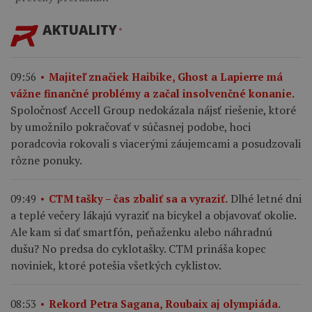
AKTUALITY
09:56
Majiteľ značiek Haibike, Ghost a Lapierre má
vážne finančné problémy a začal insolvenčné konanie.
Spoločnosť Accell Group nedokázala nájsť riešenie, ktoré
by umožnilo pokračovať v súčasnej podobe, hoci
poradcovia rokovali s viacerými záujemcami a posudzovali
rôzne ponuky.
Dlhé letné dni
09:49
CTM tašky – čas zbaliť sa a vyraziť.
a teplé večery lákajú vyraziť na bicykel a objavovať okolie.
Ale kam si dať smartfón, peňaženku alebo náhradnú
dušu? No predsa do cyklotašky. CTM prináša kopec
noviniek, ktoré potešia všetkých cyklistov.
08:53
Rekord Petra Sagana, Roubaix aj olympiáda.