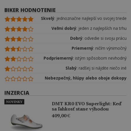
BIKER HODNOTENIE
Skvelý
: jednoznačne najlepší vo svojej triede
Veľmi dobrý
: jeden z najlepších na trhu
Dobrý
: odvedie si svoju prácu
Priemerný
: ničím výnimočný
Podpriemerný
: istým spôsobom nevhodný
Slabý
: radšej si nájdite niečo iné
Nebezpečný, hlúpy alebo oboje dokopy
INZERCIA
NOVINKY
DMT KR0 EVO Superlight: Keď
sa ľahkosť stane výhodou
409,00
€