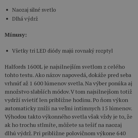
Naozaj silné svetlo
Dlhá výdrž
Mínusy:
Všetky tri LED diódy majú rovnaký rozptyl
Halfords 1600L je najsilnejším svetlom z celého
tohto testu. Ako názov napovedá, dokáže pred seba
vrhnúť až 1 600 lúmenov svetla. Na výber ponúka aj
množstvo slabších módov. V tom najsilnejšom totiž
vydrží svietiť len približne hodinu. Po ňom výkon
automaticky zníži na veľmi intímnych 15 lúmenov.
Výhodou takto výkonného svetla však vždy je to, že
ak ho trochu stlmíte, môžete sa tešiť na naozaj
dlhú výdrž. Pri približne polovičnom výkone 640