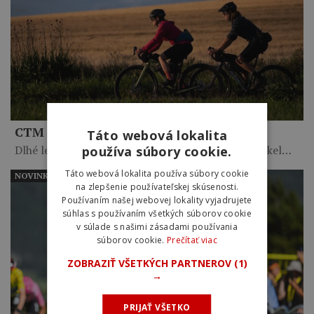
CTM tašky – čas zbaliť sa a vyraziť
Táto webová lokalita
Dlhé letné dni a teplé večery lákajú vyraziť na bicykel…
používa súbory cookie.
Táto webová lokalita používa súbory cookie
NOVINKY
na zlepšenie používateľskej skúsenosti.
Používaním našej webovej lokality vyjadrujete
súhlas s používaním všetkých súborov cookie
v súlade s našimi zásadami používania
súborov cookie.
Prečítať viac
ZOBRAZIŤ VŠETKÝCH PARTNEROV
(1)
→
PRIJAŤ VŠETKO