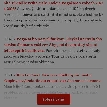
Aké sú ďalšie veľké ciele Tadeja Pogačara v rokoch 2027
Slovinský cyklista plánuje v najbližších dvoch
a 2028?
sezónach bojovať aj o ďalší titul majstra sveta a historický
triumf na posledných významných etapových pretekoch,
ktoré mu chýbajú v zbierke.
08:45
Pogačar ho nazval fúrikom. Bicykel neutrálneho
servisu Shimano váži cez 8 kg, má desaťročný rám aj
Pozreli sme sa na všetky detaily
teleskopickú sedlovku.
modrých bicyklov, ktoré na Tour de France vozia autá
neutrálneho servisu Shimano.
08:21
Kim Le Court-Pienaar ovládla šprint malej
skupiny a vyhrala šiestu etapu Tour de France Femmes.
Maurícijská šampiónka sa dokázala vrátiť po technických
problémoch a v závere zdolala Cédrine Kerbaol aj Puck
Pieterse.
Zobraziť viac