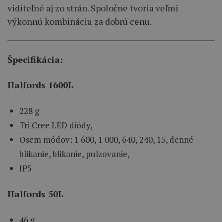
viditeľné aj zo strán. Spoločne tvoria veľmi
výkonnú kombináciu za dobrú cenu.
Špecifikácia:
Halfords 1600L
228 g
Tri Cree LED diódy,
Osem módov: 1 600, 1 000, 640, 240, 15, denné
blikanie, blikanie, pulzovanie,
IP5
Halfords 50L
46 g