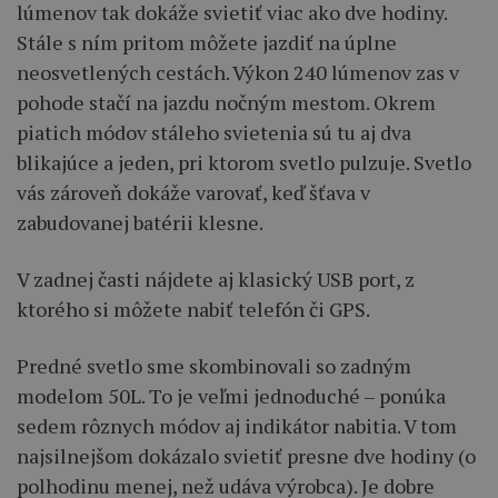
lúmenov tak dokáže svietiť viac ako dve hodiny.
Stále s ním pritom môžete jazdiť na úplne
neosvetlených cestách. Výkon 240 lúmenov zas v
pohode stačí na jazdu nočným mestom. Okrem
piatich módov stáleho svietenia sú tu aj dva
blikajúce a jeden, pri ktorom svetlo pulzuje. Svetlo
vás zároveň dokáže varovať, keď šťava v
zabudovanej batérii klesne.
V zadnej časti nájdete aj klasický USB port, z
ktorého si môžete nabiť telefón či GPS.
Predné svetlo sme skombinovali so zadným
modelom 50L. To je veľmi jednoduché – ponúka
sedem rôznych módov aj indikátor nabitia. V tom
najsilnejšom dokázalo svietiť presne dve hodiny (o
polhodinu menej, než udáva výrobca). Je dobre