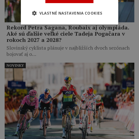
VLASTNÉ NASTAVENIA COOKIES
Rekord Petra Sagana, Roubaix aj olympiáda.
Aké sú ďalšie veľké ciele Tadeja Pogačara v
rokoch 2027 a 2028?
Slovinský cyklista plánuje v najbližších dvoch sezónach
bojovať aj o…
NOVINKY