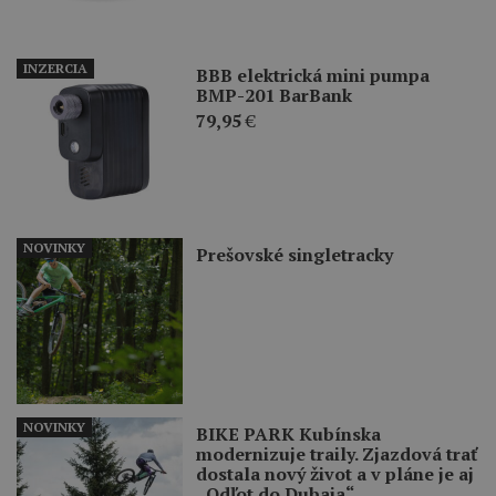
INZERCIA
BBB elektrická mini pumpa
BMP-201 BarBank
79,95
€
NOVINKY
Prešovské singletracky
NOVINKY
BIKE PARK Kubínska
modernizuje traily. Zjazdová trať
dostala nový život a v pláne je aj
„Odľot do Dubaja“