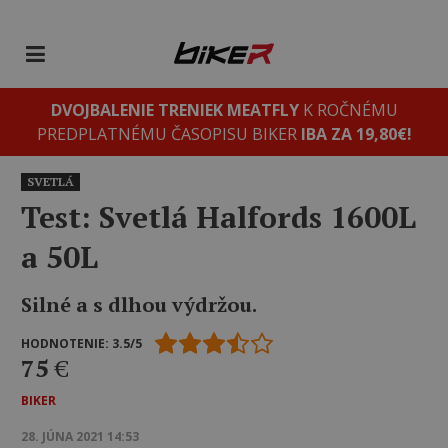
DVOJBALENIE TRENIEK MEATFLY
K ROČNÉMU
PREDPLATNÉMU ČASOPISU BIKER
IBA ZA 19,80€!
SVETLÁ
Test: Svetlá Halfords 1600L
a 50L
Silné a s dlhou výdržou.
HODNOTENIE: 3.5/5
75
€
BIKER
28. JÚNA 2021 14:53