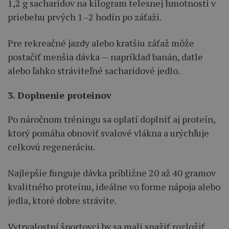
1,2 g sacharidov na kilogram telesnej hmotnosti v
priebehu prvých 1–2 hodín po záťaži.
Pre rekreačné jazdy alebo kratšiu záťaž môže
postačiť menšia dávka — napríklad banán, datle
alebo ľahko stráviteľné sacharidové jedlo.
3. Doplnenie proteinov
Po náročnom tréningu sa oplatí doplniť aj proteín,
ktorý pomáha obnoviť svalové vlákna a urýchľuje
celkovú regeneráciu.
Najlepšie funguje dávka približne 20 až 40 gramov
kvalitného proteínu, ideálne vo forme nápoja alebo
jedla, ktoré dobre strávite.
Vytrvalostní športovci by sa mali snažiť rozložiť