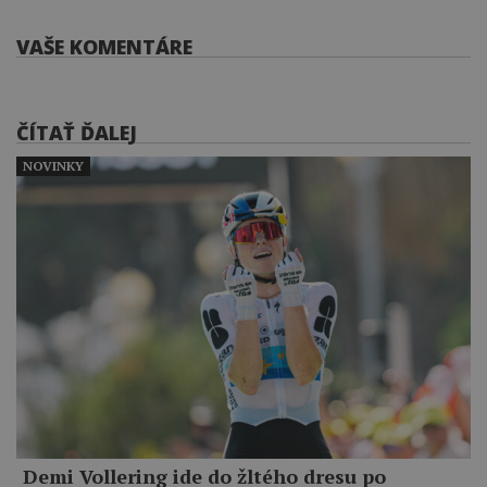
VAŠE KOMENTÁRE
ČÍTAŤ ĎALEJ
NOVINKY
Demi Vollering ide do žltého dresu po