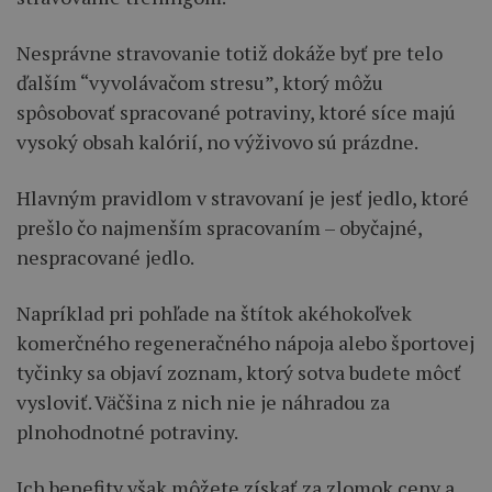
Nesprávne stravovanie totiž dokáže byť pre telo
ďalším “vyvolávačom stresu”, ktorý môžu
spôsobovať spracované potraviny, ktoré síce majú
vysoký obsah kalórií, no výživovo sú prázdne.
Hlavným pravidlom v stravovaní je jesť jedlo, ktoré
prešlo čo najmenším spracovaním – obyčajné,
nespracované jedlo.
Napríklad pri pohľade na štítok akéhokoľvek
komerčného regeneračného nápoja alebo športovej
tyčinky sa objaví zoznam, ktorý sotva budete môcť
vysloviť. Väčšina z nich nie je náhradou za
plnohodnotné potraviny.
Ich benefity však môžete získať za zlomok ceny a