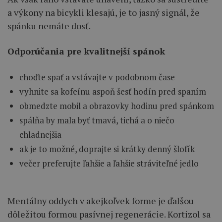
a výkony na bicykli klesajú, je to jasný signál, že
spánku nemáte dosť.
Odporúčania pre kvalitnejší spánok
choďte spať a vstávajte v podobnom čase
vyhnite sa kofeínu aspoň šesť hodín pred spaním
obmedzte mobil a obrazovky hodinu pred spánkom
spálňa by mala byť tmavá, tichá a o niečo
chladnejšia
ak je to možné, doprajte si krátky denný šlofík
večer preferujte ľahšie a ľahšie stráviteľné jedlo
Mentálny oddych v akejkoľvek forme je ďalšou
dôležitou formou pasívnej regenerácie. Kortizol sa