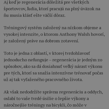
Aj keď je regenerácia dôležitá pre všetkých
športovcov, ľudia, ktorí pracujú na plný úväzok na
ňu musia klásť ešte väčší dôraz.
Tréningový systém založený na nízkom objeme a
vysokej intenzite, o ktorom Anthony Walsh hovorí,
je založený práve na dobrom zotavení.
Toto je jedna z oblastí, v ktorej tvrdohlavosť
jednoducho nefunguje – regenerácia je jedným zo
spôsobov, ako sa dá dosiahnuť veľký nárast výkonu
pre tých, ktorí sa snažia intenzívne trénovať počas
už aj tak vyťaženého pracovného života.
Ak však nedodržíte správnu regeneráciu a oddych,
oslabí to vaše tvrdé úsilie o lepšie výkony a
náročnejšie tréningy na bicykli, čo môže v