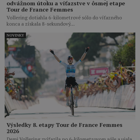
odvážnom útoku a víťazstve v ôsmej etape
Tour de France Femmes
Vollering dotiahla 6-kilometrové sólo do víťazného
konca a získala 8-sekundový…
NOVINKY
Výsledky 8. etapy Tour de France Femmes
2026
Demi Vollering zvíťazila po 6-kilometrovom sóle a ujala