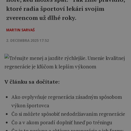
ktoré radia športoví lekári svojim
zverencom už dlhé roky.
MARTIN SARVAŠ
2. DECEMBRA 2025 17:52
V článku sa dočítate:
Ako ovplyvňuje regenerácia zásadným spôsobom
výkon športovca
Čo si môžete spôsobiť nedodržiavaním regenerácie
Čo a v akom poradí doplniť hneď po tréningu
Čo je to pasívna a aktívna regenerácia a ich formy