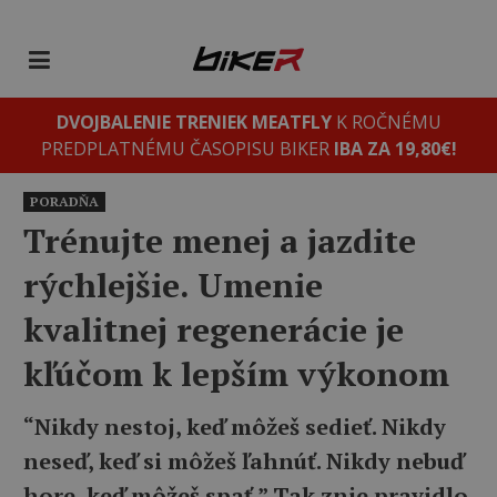
DVOJBALENIE TRENIEK MEATFLY
K ROČNÉMU
PREDPLATNÉMU ČASOPISU BIKER
IBA ZA 19,80€!
PORADŇA
Trénujte menej a jazdite
rýchlejšie. Umenie
kvalitnej regenerácie je
kľúčom k lepším výkonom
“Nikdy nestoj, keď môžeš sedieť. Nikdy
neseď, keď si môžeš ľahnúť. Nikdy nebuď
hore, keď môžeš spať.” Tak znie pravidlo,