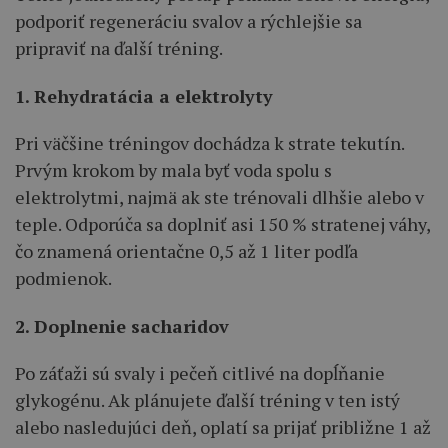
podporiť regeneráciu svalov a rýchlejšie sa
pripraviť na ďalší tréning.
1. Rehydratácia a elektrolyty
Pri väčšine tréningov dochádza k strate tekutín.
Prvým krokom by mala byť voda spolu s
elektrolytmi, najmä ak ste trénovali dlhšie alebo v
teple. Odporúča sa doplniť asi 150 % stratenej váhy,
čo znamená orientačne 0,5 až 1 liter podľa
podmienok.
2. Doplnenie sacharidov
Po záťaži sú svaly i pečeň citlivé na dopĺňanie
glykogénu. Ak plánujete ďalší tréning v ten istý
alebo nasledujúci deň, oplatí sa prijať približne 1 až