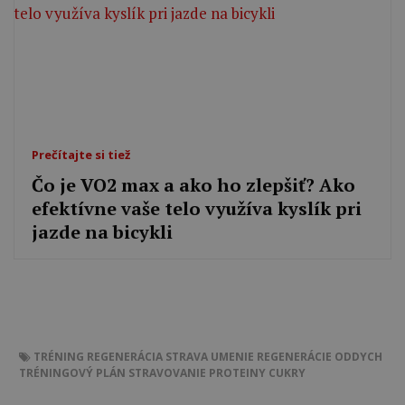
Prečítajte si tiež
Čo je VO2 max a ako ho zlepšiť? Ako
efektívne vaše telo využíva kyslík pri
jazde na bicykli
TRÉNING
REGENERÁCIA
STRAVA
UMENIE REGENERÁCIE
ODDYCH
TRÉNINGOVÝ PLÁN
STRAVOVANIE
PROTEINY
CUKRY