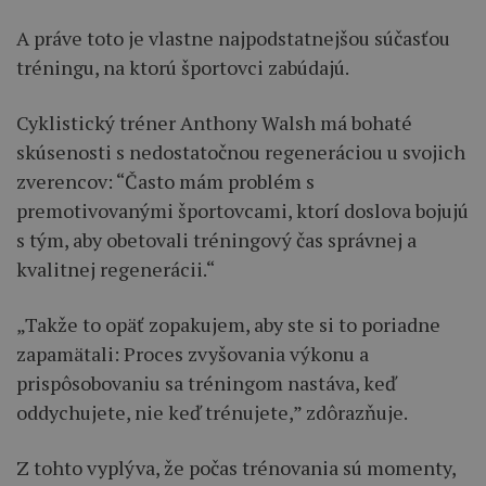
A práve toto je vlastne najpodstatnejšou súčasťou
tréningu, na ktorú športovci zabúdajú.
Cyklistický tréner Anthony Walsh má bohaté
skúsenosti s nedostatočnou regeneráciou u svojich
zverencov: “Často mám problém s
premotivovanými športovcami, ktorí doslova bojujú
s tým, aby obetovali tréningový čas správnej a
kvalitnej regenerácii.“
„Takže to opäť zopakujem, aby ste si to poriadne
zapamätali: Proces zvyšovania výkonu a
prispôsobovaniu sa tréningom nastáva, keď
oddychujete, nie keď trénujete,” zdôrazňuje.
Z tohto vyplýva, že počas trénovania sú momenty,