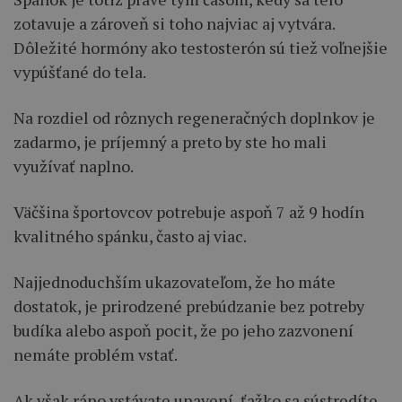
zotavuje a zároveň si toho najviac aj vytvára.
Dôležité hormóny ako testosterón sú tiež voľnejšie
vypúšťané do tela.
Na rozdiel od rôznych regeneračných doplnkov je
zadarmo, je príjemný a preto by ste ho mali
využívať naplno.
Väčšina športovcov potrebuje aspoň 7 až 9 hodín
kvalitného spánku, často aj viac.
Najjednoduchším ukazovateľom, že ho máte
dostatok, je prirodzené prebúdzanie bez potreby
budíka alebo aspoň pocit, že po jeho zazvonení
nemáte problém vstať.
Ak však ráno vstávate unavení, ťažko sa sústredíte