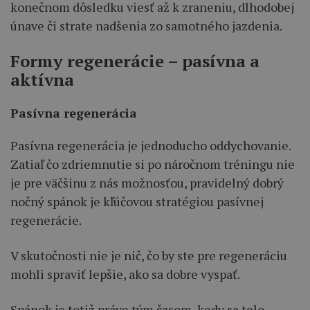
konečnom dôsledku viesť až k zraneniu, dlhodobej
únave či strate nadšenia zo samotného jazdenia.
Formy regenerácie – pasívna a
aktívna
Pasívna regenerácia
Pasívna regenerácia je jednoducho oddychovanie.
Zatiaľ čo zdriemnutie si po náročnom tréningu nie
je pre väčšinu z nás možnosťou, pravidelný dobrý
nočný spánok je kľúčovou stratégiou pasívnej
regenerácie.
V skutočnosti nie je nič, čo by ste pre regeneráciu
mohli spraviť lepšie, ako sa dobre vyspať.
Spánok je totiž práve tým časom, kedy sa telo