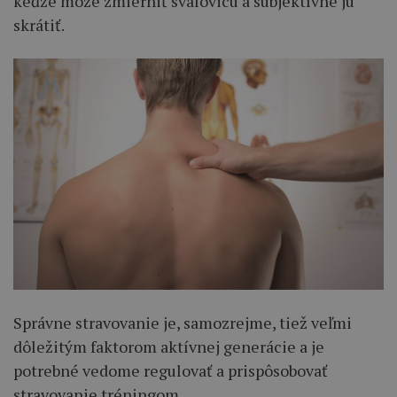
keďže môže zmierniť svalovicu a subjektívne ju
skrátiť.
Správne stravovanie je, samozrejme, tiež veľmi
dôležitým faktorom aktívnej generácie a je
potrebné vedome regulovať a prispôsobovať
stravovanie tréningom.