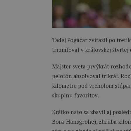
Tadej Pogačar zvíťazil po tret
triumfoval v kráľovskej štvrtej
Majster sveta prvýkrát rozhodo
pelotón absolvoval trikrát. Roz
kilometre pod vrcholom stúpani
skupinu favoritov.
Krátko nato sa zbavil aj posle
Bora-Hansgrohe), zhruba kilom