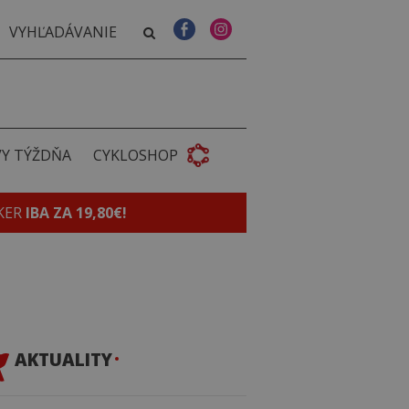
VY TÝŽDŇA
CYKLOSHOP
KER
IBA ZA 19,80€!
AKTUALITY