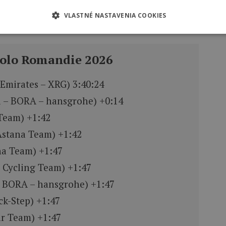
VLASTNÉ NASTAVENIA COOKIES
clingontnt)
May 2, 2026
kolo Romandie 2026
Emirates – XRG) 3:40:24
l – BORA – hansgrohe) +0:14
 Team) +1:42
Astana Team) +1:42
na Team) +1:47
 Cycling Team) +1:47
– BORA – hansgrohe) +1:47
ck-Step) +1:47
ar Team) +1:47