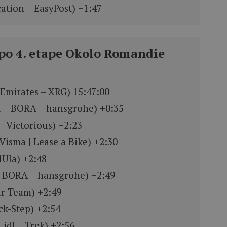
ation – EasyPost) +1:47
 po 4. etape Okolo Romandie
Emirates – XRG) 15:47:00
l – BORA – hansgrohe) +0:35
 Victorious) +2:23
isma | Lease a Bike) +2:30
lUla) +2:48
– BORA – hansgrohe) +2:49
ar Team) +2:49
ck-Step) +2:54
idl – Trek) +2:56