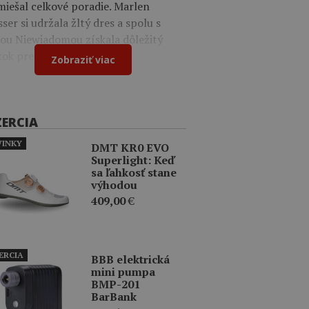
iešal celkové poradie. Marlen
ser si udržala žltý dres a spolu s
iou Niewiadomou získala dôležitý
kok pred súperkami.
Zobraziť viac
ZERCIA
INKY
DMT KR0 EVO
Superlight: Keď
sa ľahkosť stane
výhodou
409,00
€
ERCIA
BBB elektrická
mini pumpa
BMP-201
BarBank