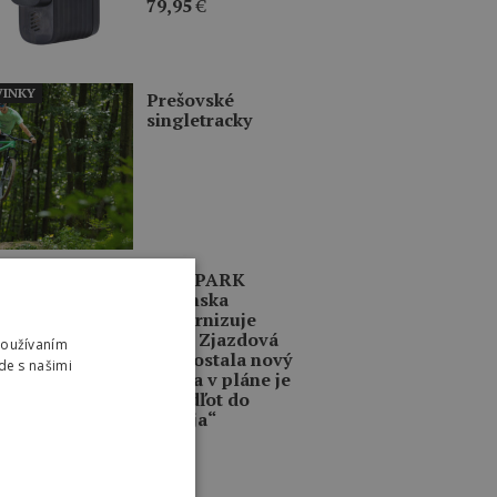
79,95
€
INKY
Prešovské
singletracky
INKY
BIKE PARK
Kubínska
modernizuje
traily. Zjazdová
Používaním
trať dostala nový
de s našimi
život a v pláne je
aj „Odľot do
Dubaja“