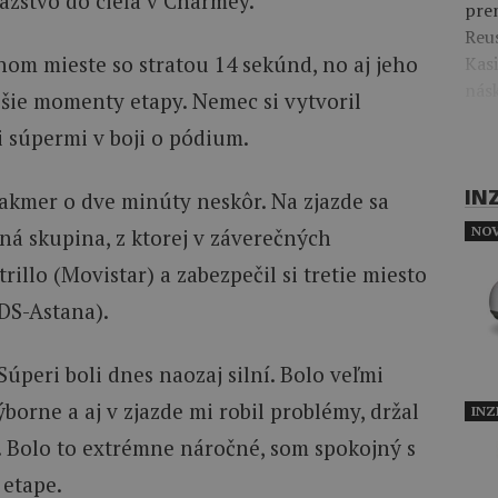
íťazstvo do cieľa v Charmey.
prem
Reus
hom mieste so stratou 14 sekúnd, no aj jeho
Kas
nás
jšie momenty etapy. Nemec si vytvoril
 súpermi v boji o pódium.
IN
 takmer o dve minúty neskôr. Na zjazde sa
NOV
nná skupina, z ktorej v záverečných
rillo (Movistar) a zabezpečil si tretie miesto
DS-Astana).
úperi boli dnes naozaj silní. Bolo veľmi
výborne a aj v zjazde mi robil problémy, držal
INZ
. Bolo to extrémne náročné, som spokojný s
 etape.