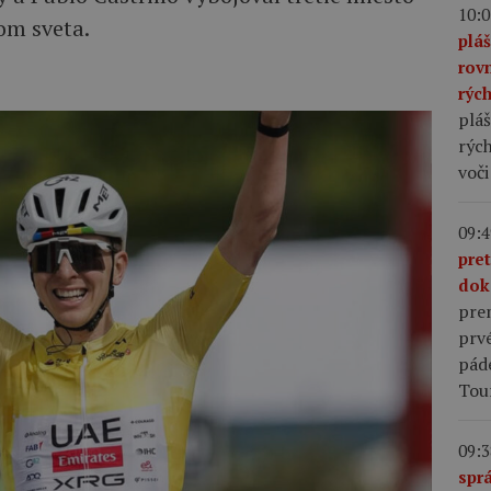
10:0
om sveta.
plá
rov
rýc
pláš
rých
voči
09:4
pre
dok
pre
prv
pád
Tou
09:3
sprá