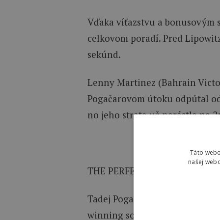
Vďaka víťazstvu a bonusovým s
celkovom poradí. Pred Lipowit
sekúnd.
Lenny Martinez (Bahrain Victo
Pogačarovom útoku odpútal od 
no jeho strata už narástla na 2
VIDEO: Záver 4
Táto webo
našej webo
THE PERFECT HAT-TRICK
Tadej Pogacar seals his third s
winning solo after dominating 