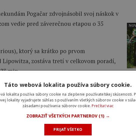
ekundám Pogačar zdvojnásobil svoj náskok v
zom vedie pred záverečnou etapou o 35
NOV
rious), ktorý sa krátko po prvom
Lipowitza, zostáva tretí v celkovom poradí,
:23 min.
NOV
Táto webová lokalita používa súbory cookie.
. etapy Okolo Romandie 2026
vá lokalita používa súbory cookie na zlepšenie používateľskej skúsenosti. 
vej lokality vyjadrujete súhlas s používaním všetkých súborov cookie v súla
zásadami používania súborov cookie.
Prečítať viac
ZOBRAZIŤ VŠETKÝCH PARTNEROV
(1) →
tage in at the Tour de Romandie, this time
PRIJAŤ VŠETKO
the final climb!
pic.twitter.com/HolDyay3Tj