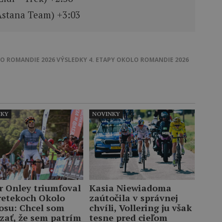
Astana Team) +3:03
O ROMANDIE 2026
VÝSLEDKY 4. ETAPY OKOLO ROMANDIE 2026
NKY
NOVINKY
r Onley triumfoval
Kasia Niewiadoma
retekoch Okolo
zaútočila v správnej
osu: Chcel som
chvíli, Vollering ju však
zať, že sem patrím
tesne pred cieľom