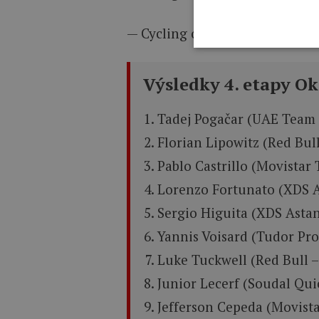
— Cycling on TNT Sports (@cy
Výsledky 4. etapy O
Tadej Pogačar (UAE Team 
Florian Lipowitz (Red Bul
Pablo Castrillo (Movistar
Lorenzo Fortunato (XDS 
Sergio Higuita (XDS Asta
Yannis Voisard (Tudor Pro
Luke Tuckwell (Red Bull 
Junior Lecerf (Soudal Qui
Jefferson Cepeda (Movist