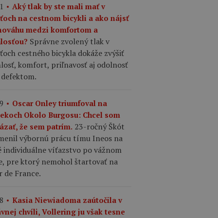
1
Aký tlak by ste mali mať v
šťoch na cestnom bicykli a ako nájsť
nováhu medzi komfortom a
Správne zvolený tlak v
hlosťou?
ťoch cestného bicykla dokáže zvýšiť
losť, komfort, priľnavosť aj odolnosť
 defektom.
9
Oscar Onley triumfoval na
tekoch Okolo Burgosu: Chcel som
23-ročný Škót
ázať, že sem patrím.
menil výbornú prácu tímu Ineos na
é individuálne víťazstvo po vážnom
e, pre ktorý nemohol štartovať na
r de France.
8
Kasia Niewiadoma zaútočila v
vnej chvíli, Vollering ju však tesne