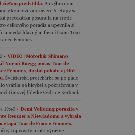
Po výbornom
d cieľom predstihla.
ne v kopcovitom závere 5. etapy sa
ká pretekárka posunula na tretie
to celkového poradia a upevnila si
íciu medzi hlavnými favoritkami Tour
France Femmes.
0
VIDEO | Motorkár Shimano
zil Noemi Rüegg počas Tour de
nce Femmes, dostal pokutu aj žltú
Švajčiarska pretekárka sa po páde
u.
lo vrátila na bicykel a pokračovala v
oci tímovej líderke Cédrine Kerbaol.
a 19:40
Demi Vollering porazila v
inte Reusser a Niewiadomu a vyhrala
tu etapu Tour de France Femmes.
očný kopcovitý profil výrazne