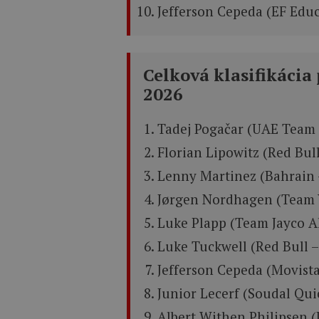
Jefferson Cepeda (EF Educ
Celková klasifikácia
2026
Tadej Pogačar (UAE Team 
Florian Lipowitz (Red Bul
Lenny Martinez (Bahrain –
Jørgen Nordhagen (Team V
Luke Plapp (Team Jayco A
Luke Tuckwell (Red Bull 
Jefferson Cepeda (Movist
Junior Lecerf (Soudal Qui
Albert Withen Philipsen (L