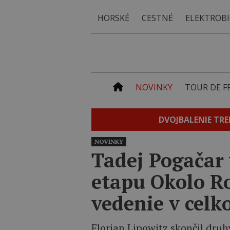
HORSKÉ
CESTNÉ
ELEKTROBI
NOVINKY
TOUR DE F
DVOJBALENIE TRE
NOVINKY
Tadej Pogačar
etapu Okolo R
vedenie v celk
Florian Lipowitz skončil druhý