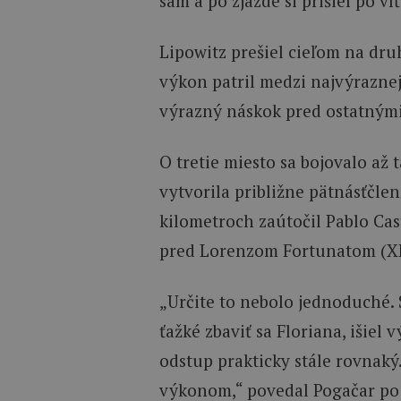
sám a po zjazde si prišiel po v
Lipowitz prešiel cieľom na dru
výkon patril medzi najvýrazne
výrazný náskok pred ostatnými
O tretie miesto sa bojovalo až
vytvorila približne pätnásťčle
kilometroch zaútočil Pablo Cast
pred Lorenzom Fortunatom (X
„Určite to nebolo jednoduché. S
ťažké zbaviť sa Floriana, išiel 
odstup prakticky stále rovnaký
výkonom,“ povedal Pogačar po