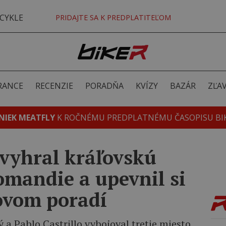
CYKLE
PRIDAJTE SA K PREDPLATITEĽOM
RANCE
RECENZIE
PORADŇA
KVÍZY
BAZÁR
ZĽA
NIEK MEATFLY
K ROČNÉMU PREDPLATNÉMU ČASOPISU BI
 vyhral kráľovskú
omandie a upevnil si
ovom poradí
 a Pablo Castrillo vybojoval tretie miesto