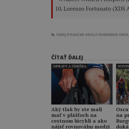
Lorenzo Fortunato (XDS 
TADEJ POGAČAR
OKOLO ROMANDIE
OKOL
ČÍTAŤ ĎALEJ
OPRAVY A ÚDRŽBA
NOVI
Aký tlak by ste mali
Osca
mať v plášťoch na
na p
cestnom bicykli a ako
Burg
nájsť rovnováhu medzi
doká