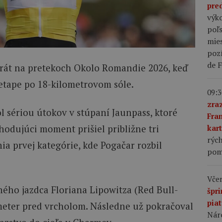
pre
výko
poľs
mies
poz
de 
íkrát na pretekoch Okolo Romandie 2026, keď
 etape po 18-kilometrovom sóle.
09:3
zra
l sériou útokov v stúpaní Jaunpass, ktoré
Fra
hodujúci moment prišiel približne tri
kart
rých
a prvej kategórie, kde Pogačar rozbil
pom
Včer
dného jazdca Floriana Lipowitza (Red Bull-
špr
pia
eter pred vrcholom. Následne už pokračoval
Nár