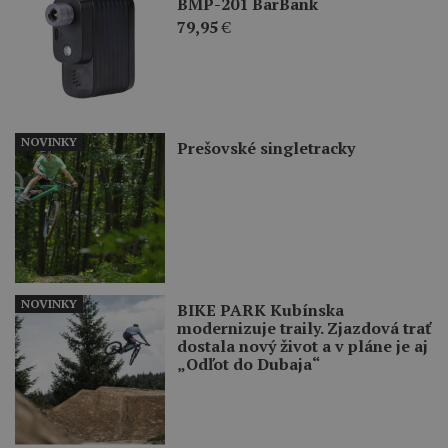
BMP-201 BarBank
79,95
€
NOVINKY
Prešovské singletracky
NOVINKY
BIKE PARK Kubínska
modernizuje traily. Zjazdová trať
dostala nový život a v pláne je aj
„Odľot do Dubaja“