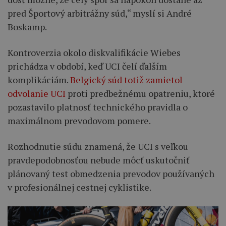
pred Športový arbitrážny súd,“ myslí si André
Boskamp.
Kontroverzia okolo diskvalifikácie Wiebes
prichádza v období, keď UCI čelí ďalším
komplikáciám.
Belgický súd totiž zamietol
odvolanie UCI
proti predbežnému opatreniu, ktoré
pozastavilo platnosť technického pravidla o
maximálnom prevodovom pomere.
Rozhodnutie súdu znamená, že UCI s veľkou
pravdepodobnosťou nebude môcť uskutočniť
plánovaný test obmedzenia prevodov používaných
v profesionálnej cestnej cyklistike.