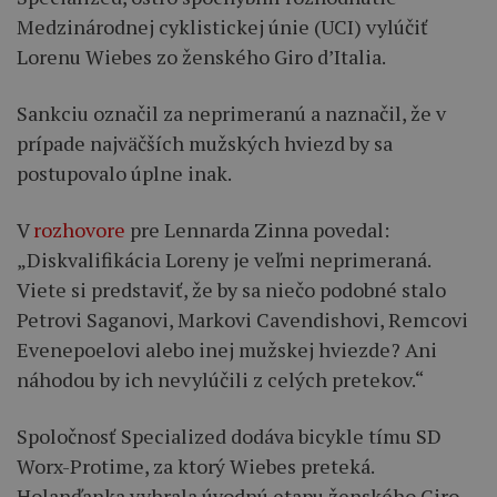
Medzinárodnej cyklistickej únie (UCI) vylúčiť
Lorenu Wiebes zo ženského Giro d’Italia.
Sankciu označil za neprimeranú a naznačil, že v
prípade najväčších mužských hviezd by sa
postupovalo úplne inak.
V
rozhovore
pre Lennarda Zinna povedal:
„Diskvalifikácia Loreny je veľmi neprimeraná.
Viete si predstaviť, že by sa niečo podobné stalo
Petrovi Saganovi, Markovi Cavendishovi, Remcovi
Evenepoelovi alebo inej mužskej hviezde? Ani
náhodou by ich nevylúčili z celých pretekov.“
Spoločnosť Specialized dodáva bicykle tímu SD
Worx-Protime, za ktorý Wiebes preteká.
Holanďanka vyhrala úvodnú etapu ženského Giro