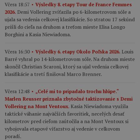
Včera 18:57
Výsledky 8. etapy Tour de France Femmes
Demi Vollering zvíťazila po 6-kilometrovom sóle a
2026.
ujala sa vedenia celkovej klasifikácie. So stratou 17 sekúnd
prišli do cieľa na druhom a treťom mieste Elisa Longo
Borghini a Kasia Niewiadoma.
Louis
Včera 16:30
Výsledky 6. etapy Okolo Poľska 2026.
Barré vyhral po 14-kilometrovom sóle. Na druhom mieste
skončil Christian Scaroni, ktorý sa ujal vedenia celkovej
klasifikácie a tretí finišoval Marco Brenner.
Včera 12:48
„Celé mi to pripadalo trochu hlúpe.“
Marlen Reusser priznala zbytočné taktizovanie s Demi
Kasia Niewiadoma využila
Vollering na Mont Ventoux.
taktické váhanie najväčších favoritiek, necelých desať
kilometrov pred cieľom zaútočila a na Mont Ventoux si
vybojovala etapové víťazstvo aj vedenie v celkovom
poradí.