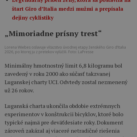
štart Giro d’Italia medzi mužmi a prepísala
dejiny cyklistiky
„Mimoriadne prísny trest“
Lorena Wiebes oslavuje víťazstvo úvodnej etapy ženského Giro d’Italia
2026, po ktorej ju z pretekov vylúčili. Foto: LaPresse
Minimálny hmotnostný limit 6,8 kilogramu bol
zavedený v roku 2000 ako súčasť takzvanej
Luganskej charty UCI. Odvtedy zostal nezmenený
už 26 rokov.
Luganská charta ukončila obdobie extrémnych
experimentov v konštrukcii bicyklov, ktoré bolo
typické najmä pre deväťdesiate roky. Dokument
zároveň zakázal aj viaceré netradičné riešenia