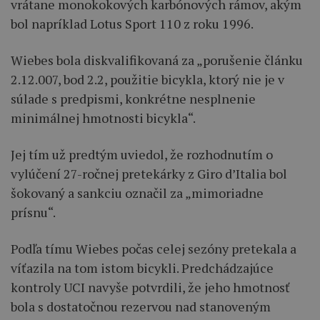
vrátane monokokových karbónových rámov, akým
bol napríklad Lotus Sport 110 z roku 1996.
Wiebes bola diskvalifikovaná za „porušenie článku
2.12.007, bod 2.2, použitie bicykla, ktorý nie je v
súlade s predpismi, konkrétne nesplnenie
minimálnej hmotnosti bicykla“.
Jej tím už predtým uviedol, že rozhodnutím o
vylúčení 27-ročnej pretekárky z Giro d’Italia bol
šokovaný a sankciu označil za „mimoriadne
prísnu“.
Podľa tímu Wiebes počas celej sezóny pretekala a
víťazila na tom istom bicykli. Predchádzajúce
kontroly UCI navyše potvrdili, že jeho hmotnosť
bola s dostatočnou rezervou nad stanoveným