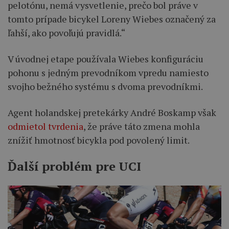
pelotónu, nemá vysvetlenie, prečo bol práve v
tomto prípade bicykel Loreny Wiebes označený za
ľahší, ako povoľujú pravidlá.“
V úvodnej etape používala Wiebes konfiguráciu
pohonu s jedným prevodníkom vpredu namiesto
svojho bežného systému s dvoma prevodníkmi.
Agent holandskej pretekárky André Boskamp však
odmietol tvrdenia
, že práve táto zmena mohla
znížiť hmotnosť bicykla pod povolený limit.
Ďalší problém pre UCI