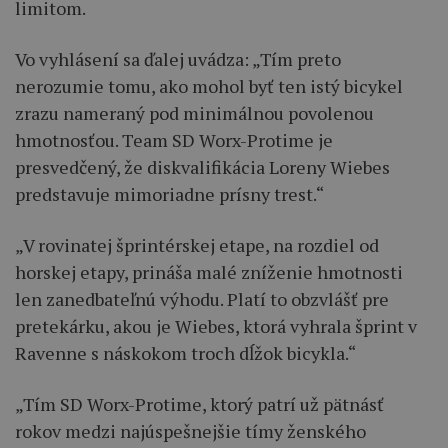
limitom.
Vo vyhlásení sa ďalej uvádza: „Tím preto
nerozumie tomu, ako mohol byť ten istý bicykel
zrazu nameraný pod minimálnou povolenou
hmotnosťou. Team SD Worx-Protime je
presvedčený, že diskvalifikácia Loreny Wiebes
predstavuje mimoriadne prísny trest.“
„V rovinatej šprintérskej etape, na rozdiel od
horskej etapy, prináša malé zníženie hmotnosti
len zanedbateľnú výhodu. Platí to obzvlášť pre
pretekárku, akou je Wiebes, ktorá vyhrala šprint v
Ravenne s náskokom troch dĺžok bicykla.“
„Tím SD Worx-Protime, ktorý patrí už pätnásť
rokov medzi najúspešnejšie tímy ženského