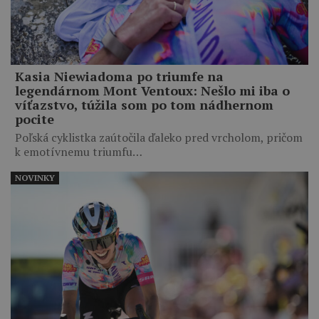
Kasia Niewiadoma po triumfe na
legendárnom Mont Ventoux: Nešlo mi iba o
víťazstvo, túžila som po tom nádhernom
pocite
Poľská cyklistka zaútočila ďaleko pred vrcholom, pričom
k emotívnemu triumfu…
NOVINKY