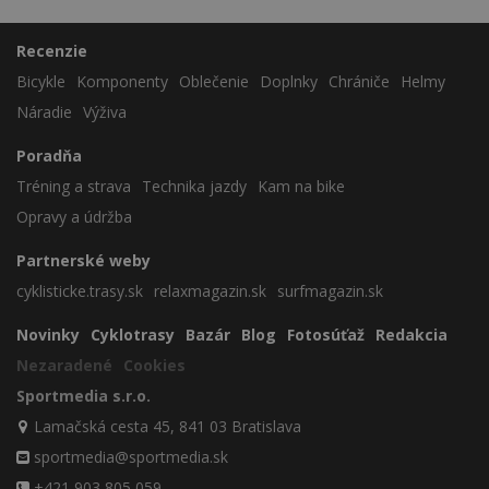
Recenzie
Bicykle
Komponenty
Oblečenie
Doplnky
Chrániče
Helmy
Náradie
Výživa
Poradňa
Tréning a strava
Technika jazdy
Kam na bike
Opravy a údržba
Partnerské weby
cyklisticke.trasy.sk
relaxmagazin.sk
surfmagazin.sk
Novinky
Cyklotrasy
Bazár
Blog
Fotosúťaž
Redakcia
Nezaradené
Cookies
Sportmedia s.r.o.
Lamačská cesta 45, 841 03 Bratislava
sportmedia@sportmedia.sk
+421 903 805 059