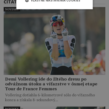
VLASTNÉ NASTAVENIA COOKIES
ČÍTAŤ ĎALEJ
NOVINKY
Demi Vollering ide do žltého dresu po
odvážnom útoku a víťazstve v ôsmej etape
Tour de France Femmes
Vollering dotiahla 6-kilometrové sólo do víťazného
konca a získala 8-sekundový…
NOVINKY