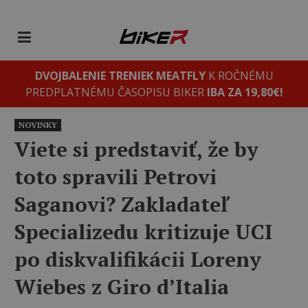
DVOJBALENIE TRENIEK MEATFLY
K ROČNÉMU
PREDPLATNÉMU ČASOPISU BIKER
IBA ZA 19,80€!
NOVINKY
Viete si predstaviť, že by
toto spravili Petrovi
Saganovi? Zakladateľ
Specializedu kritizuje UCI
po diskvalifikácii Loreny
Wiebes z Giro d’Italia