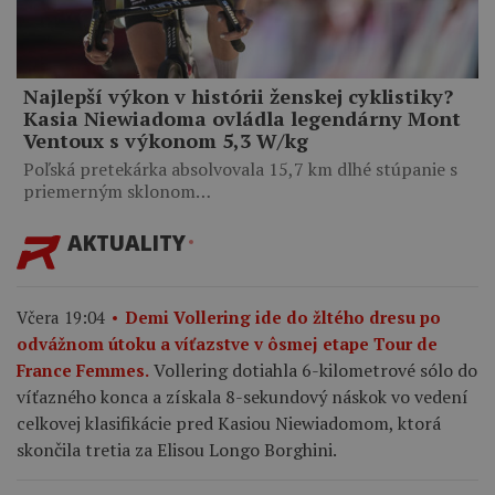
Najlepší výkon v histórii ženskej cyklistiky?
Kasia Niewiadoma ovládla legendárny Mont
Ventoux s výkonom 5,3 W/kg
Poľská pretekárka absolvovala 15,7 km dlhé stúpanie s
priemerným sklonom…
AKTUALITY
Včera 19:04
Demi Vollering ide do žltého dresu po
odvážnom útoku a víťazstve v ôsmej etape Tour de
Vollering dotiahla 6-kilometrové sólo do
France Femmes.
víťazného konca a získala 8-sekundový náskok vo vedení
celkovej klasifikácie pred Kasiou Niewiadomom, ktorá
skončila tretia za Elisou Longo Borghini.