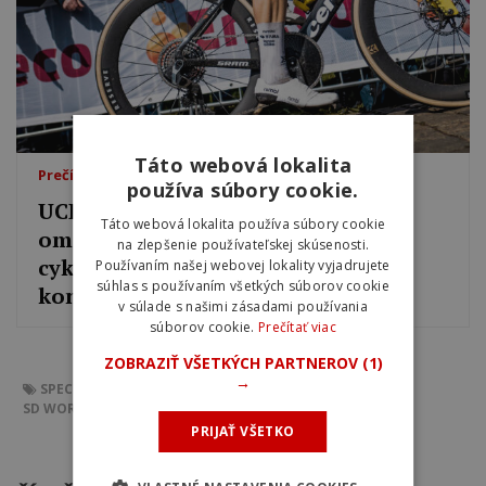
Táto webová lokalita
Prečítajte si tiež
používa súbory cookie.
UCI prehrala súdny spor so SRAM-
Táto webová lokalita používa súbory cookie
om. Súd spochybnil postup
na zlepšenie používateľskej skúsenosti.
cyklistickej únie a zastavil
Používaním našej webovej lokality vyjadrujete
súhlas s používaním všetkých súborov cookie
kontroverzný test prevodov
v súlade s našimi zásadami používania
súborov cookie.
Prečítať viac
ZOBRAZIŤ VŠETKÝCH PARTNEROV
(1)
→
SPECIALIZED
UCI
DISKVALIFIKÁCIA
LORENA WIEBES
SD WORX-PROTIME
PRIJAŤ VŠETKO