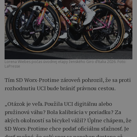
Lorena Wiebes počas úvodnej etapy ženského Giro d’Italia 2026. Foto:
LaPresse
Tím SD Worx-Protime zároveň pohrozil, že sa proti
rozhodnutiu UCI bude brániť právnou cestou.
„Otázok je veľa. Použila UCI digitálnu alebo
pružinovú váhu? Bola kalibrácia v poriadku? Za
akých okolností sa bicykel vážil? Úplne chápem, že
SD Worx-Protime chce podať oficiálnu sťažnosť. Je
dosť možné, že celý spor sa napokon dostane až