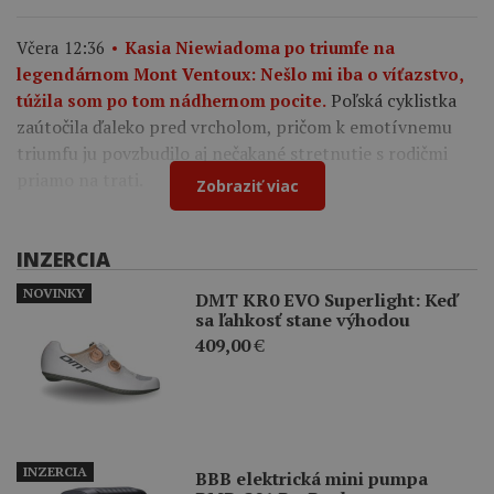
Včera 12:36
Kasia Niewiadoma po triumfe na
legendárnom Mont Ventoux: Nešlo mi iba o víťazstvo,
Poľská cyklistka
túžila som po tom nádhernom pocite.
zaútočila ďaleko pred vrcholom, pričom k emotívnemu
triumfu ju povzbudilo aj nečakané stretnutie s rodičmi
priamo na trati.
Zobraziť viac
INZERCIA
NOVINKY
DMT KR0 EVO Superlight: Keď
sa ľahkosť stane výhodou
409,00
€
INZERCIA
BBB elektrická mini pumpa