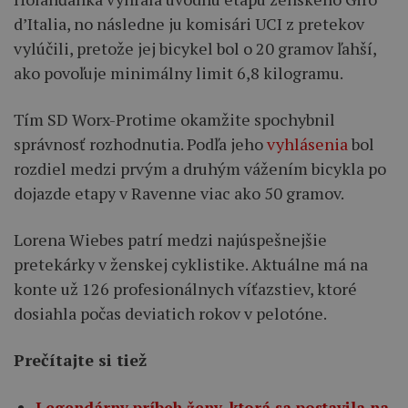
d’Italia, no následne ju komisári UCI z pretekov
vylúčili, pretože jej bicykel bol o 20 gramov ľahší,
ako povoľuje minimálny limit 6,8 kilogramu.
Tím SD Worx-Protime okamžite spochybnil
správnosť rozhodnutia. Podľa jeho
vyhlásenia
bol
rozdiel medzi prvým a druhým vážením bicykla po
dojazde etapy v Ravenne viac ako 50 gramov.
Lorena Wiebes patrí medzi najúspešnejšie
pretekárky v ženskej cyklistike. Aktuálne má na
konte už 126 profesionálnych víťazstiev, ktoré
dosiahla počas deviatich rokov v pelotóne.
Prečítajte si tiež
Legendárny príbeh ženy, ktorá sa postavila na