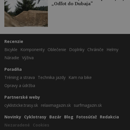
„Odľot do Dubaja“
Recenzie
Bicykle
Komponenty
Oblečenie
Doplnky
Chrániče
Helmy
Náradie
Výživa
Poradňa
Tréning a strava
Technika jazdy
Kam na bike
Opravy a údržba
Partnerské weby
cyklisticke.trasy.sk
relaxmagazin.sk
surfmagazin.sk
Novinky
Cyklotrasy
Bazár
Blog
Fotosúťaž
Redakcia
Nezaradené
Cookies