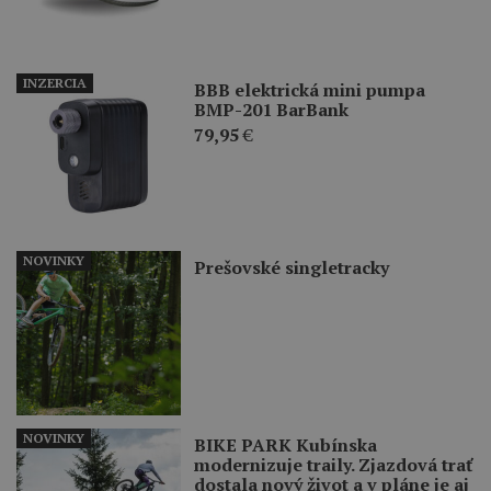
INZERCIA
BBB elektrická mini pumpa
BMP-201 BarBank
79,95
€
NOVINKY
Prešovské singletracky
NOVINKY
BIKE PARK Kubínska
modernizuje traily. Zjazdová trať
dostala nový život a v pláne je aj