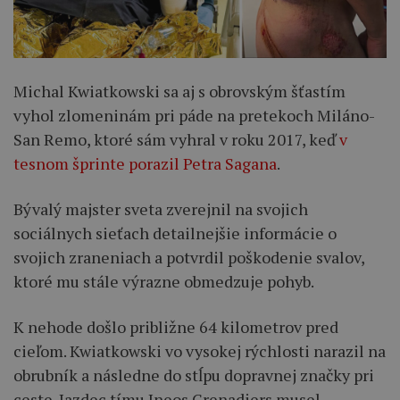
Michal Kwiatkowski sa aj s obrovským šťastím
vyhol zlomeninám pri páde na pretekoch Miláno-
San Remo, ktoré sám vyhral v roku 2017, keď
v
tesnom šprinte porazil Petra Sagana
.
Bývalý majster sveta zverejnil na svojich
sociálnych sieťach detailnejšie informácie o
svojich zraneniach a potvrdil poškodenie svalov,
ktoré mu stále výrazne obmedzuje pohyb.
K nehode došlo približne 64 kilometrov pred
cieľom. Kwiatkowski vo vysokej rýchlosti narazil na
obrubník a následne do stĺpu dopravnej značky pri
ceste. Jazdec tímu Ineos Grenadiers musel