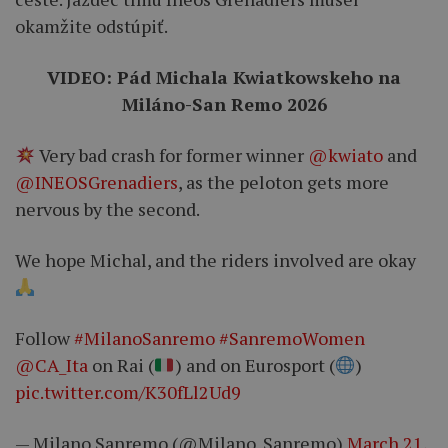
okamžite odstúpiť.
VIDEO: Pád Michala Kwiatkowskeho na
Miláno-San Remo 2026
Very bad crash for former winner
@kwiato
and
@INEOSGrenadiers
, as the peloton gets more
nervous by the second.
We hope Michal, and the riders involved are okay
Follow
#MilanoSanremo
#SanremoWomen
@CA_Ita
on Rai (
) and on Eurosport (
)
pic.twitter.com/K30fLl2Ud9
— Milano Sanremo (@Milano_Sanremo)
March 21,