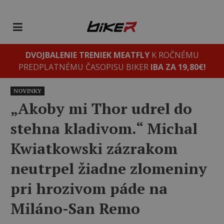
DVOJBALENIE TRENIEK MEATFLY
K ROČNÉMU
PREDPLATNÉMU ČASOPISU BIKER
IBA ZA 19,80€!
NOVINKY
„Akoby mi Thor udrel do
stehna kladivom.“ Michal
Kwiatkowski zázrakom
neutrpel žiadne zlomeniny
pri hrozivom páde na
Miláno-San Remo