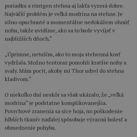
poriadku a röntgen stehna aj lakťa vyzerá dobre.
Najväčší problém je veľká modrina na stehne. Je
silno opuchnuté a momentálne nedokážem ohnúť
nohu, takže uvidíme, ako sa to bude vyvíjať v
najbližších dňoch.“
„Úprimne, netuším, ako to moja stehenná kosť
vydržala. Možno tentoraz pomohli kratšie nohy a
svaly. Mám pocit, akoby mi Thor udrel do stehna
kladivom.“
O niekoľko dní neskôr sa však ukázalo, že „veľká
modrina“ je podstatne komplikovanejšia.
Povrchové zranenia sa síce hoja, no poškodenie
hlbších tkanív naďalej spôsobuje výraznú bolesť a
obmedzenie pohybu.