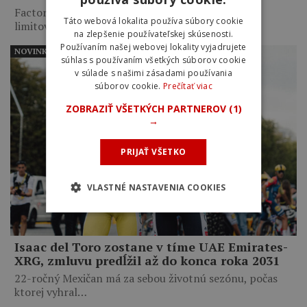
Factor pripravil pre Tour de France Femmes dve
Táto webová lokalita používa súbory cookie
limitované edície…
na zlepšenie používateľskej skúsenosti.
Používaním našej webovej lokality vyjadrujete
NOVINKY
súhlas s používaním všetkých súborov cookie
v súlade s našimi zásadami používania
súborov cookie.
Prečítať viac
ZOBRAZIŤ VŠETKÝCH PARTNEROV
(1)
→
PRIJAŤ VŠETKO
VLASTNÉ NASTAVENIA COOKIES
Isaac del Toro zostane v tíme UAE Emirates-
XRG, zmluvu predĺžil až do konca roka 2031
22-ročný Mexičan má za sebou životnú sezónu, počas
ktorej vyhral…