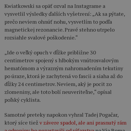
Kwiatkowski sa opäť ozval na Instagrame a
vysvetlil výsledky ďalších vyšetrení: „Ak sa pýtate,
prečo neviem ohnúť nohu, vysvetlím to podľa
magnetickej rezonancie. Pravé stehno utrpelo
rozsiahle svalové poškodenie.“
„Ide o veľký opuch v dĺžke približne 30
centimetrov spojený s hlbokým vnútrosvalovým
hematómom a výrazným nahromadením tekutiny
po úraze, ktorá je zachytená vo fascii a siaha až do
dĺžky 24 centimetrov. Neviem, aký je pocit zo
zlomeniny, ale toto bolí neuveriteľne,“ opísal
poľský cyklista.
Samotné preteky napokon vyhral Tadej Pogačar,
ktorý síce tiež
v závere spadol, ale ani prasnutý rám
a odreniny ho nezastavili od víťazstva
na Via Roma.