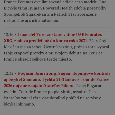
France Femmes dve limitované edície aero modelu One.
Bicykle tímu Human Powered Health zdobia postavičky
SpongeBob SquarePants a Patrick Star zobrazené
netradične aj s ich anatómiou.
12:46
Isaac del Toro zostane v tíme UAE Emirates-
22-ročný
XRG, zmluvu predĺžil až do konca roka 2031.
Mexičan má za sebou životnú sezónu, počas ktorej vyhral
troje etapové preteky a pri svojom debute na Tour de
France obsadil celkové tretie miesto.
12:32
Pogačar, Armstrong, Sagan, dopingové kontroly
aj bicykel Shimano. Týchto 21 článkov z Tour de France
Tadej Pogačar
2026 najviac zaujalo čitateľov Bikeru.
ovládol Tour de France po piatykrát, avšak našich
čitateľov zaujal ešte viac detailný pohľad na servisný
bicykel Shimano.