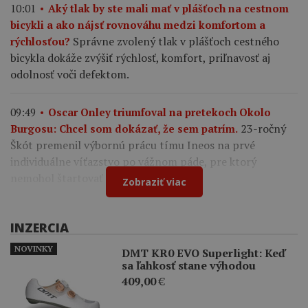
10:01
Aký tlak by ste mali mať v plášťoch na cestnom
bicykli a ako nájsť rovnováhu medzi komfortom a
Správne zvolený tlak v plášťoch cestného
rýchlosťou?
bicykla dokáže zvýšiť rýchlosť, komfort, priľnavosť aj
odolnosť voči defektom.
09:49
Oscar Onley triumfoval na pretekoch Okolo
23-ročný
Burgosu: Chcel som dokázať, že sem patrím.
Škót premenil výbornú prácu tímu Ineos na prvé
individuálne víťazstvo po vážnom páde, pre ktorý
nemohol štartovať na Tour de France.
Zobraziť viac
INZERCIA
NOVINKY
DMT KR0 EVO Superlight: Keď
sa ľahkosť stane výhodou
409,00
€