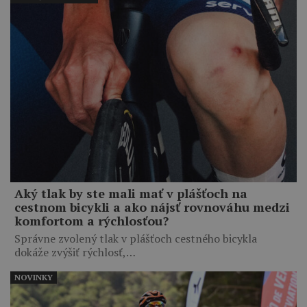
Aký tlak by ste mali mať v plášťoch na
cestnom bicykli a ako nájsť rovnováhu medzi
komfortom a rýchlosťou?
Správne zvolený tlak v plášťoch cestného bicykla
dokáže zvýšiť rýchlosť,…
NOVINKY