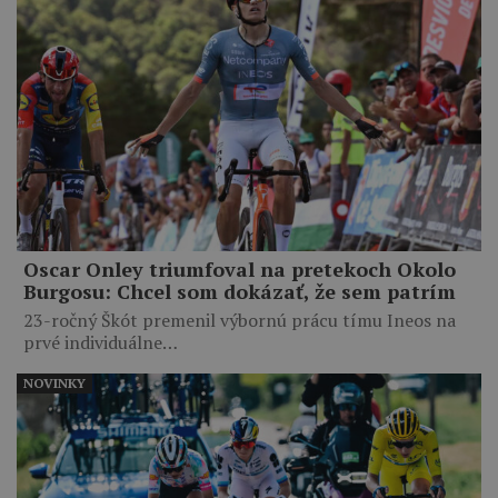
Oscar Onley triumfoval na pretekoch Okolo
Burgosu: Chcel som dokázať, že sem patrím
23-ročný Škót premenil výbornú prácu tímu Ineos na
prvé individuálne…
NOVINKY