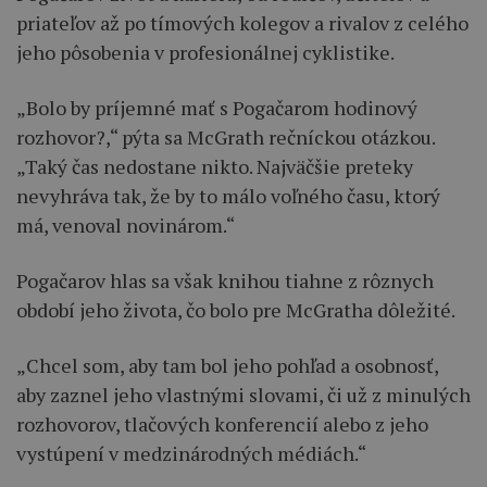
priateľov až po tímových kolegov a rivalov z celého
jeho pôsobenia v profesionálnej cyklistike.
„Bolo by príjemné mať s Pogačarom hodinový
rozhovor?,“ pýta sa McGrath rečníckou otázkou.
„Taký čas nedostane nikto. Najväčšie preteky
nevyhráva tak, že by to málo voľného času, ktorý
má, venoval novinárom.“
Pogačarov hlas sa však knihou tiahne z rôznych
období jeho života, čo bolo pre McGratha dôležité.
„Chcel som, aby tam bol jeho pohľad a osobnosť,
aby zaznel jeho vlastnými slovami, či už z minulých
rozhovorov, tlačových konferencií alebo z jeho
vystúpení v medzinárodných médiách.“