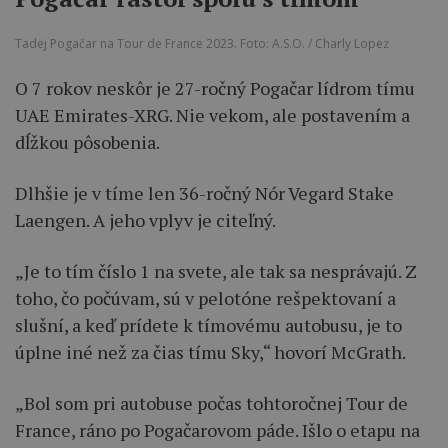
Tadej Pogačar na Tour de France 2023. Foto: A.S.O. / Charly Lopez
O 7 rokov neskôr je 27-ročný Pogačar lídrom tímu
UAE Emirates-XRG. Nie vekom, ale postavením a
dĺžkou pôsobenia.
Dlhšie je v tíme len 36-ročný Nór Vegard Stake
Laengen. A jeho vplyv je citeľný.
„Je to tím číslo 1 na svete, ale tak sa nesprávajú. Z
toho, čo počúvam, sú v pelotóne rešpektovaní a
slušní, a keď prídete k tímovému autobusu, je to
úplne iné než za čias tímu Sky,“ hovorí McGrath.
„Bol som pri autobuse počas tohtoročnej Tour de
France, ráno po Pogačarovom páde. Išlo o etapu na