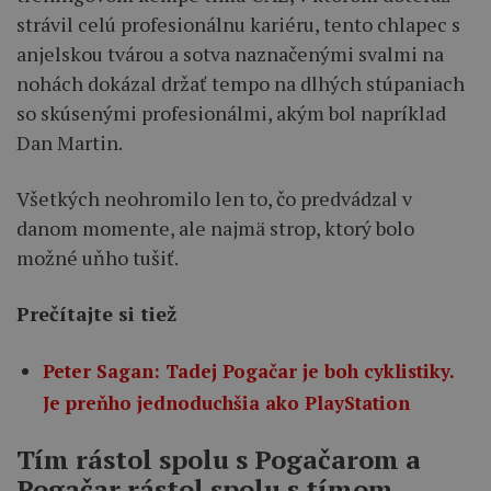
strávil celú profesionálnu kariéru, tento chlapec s
anjelskou tvárou a sotva naznačenými svalmi na
nohách dokázal držať tempo na dlhých stúpaniach
so skúsenými profesionálmi, akým bol napríklad
Dan Martin.
Všetkých neohromilo len to, čo predvádzal v
danom momente, ale najmä strop, ktorý bolo
možné uňho tušiť.
Prečítajte si tiež
Peter Sagan: Tadej Pogačar je boh cyklistiky.
Je preňho jednoduchšia ako PlayStation
Tím rástol spolu s Pogačarom a
Pogačar rástol spolu s tímom