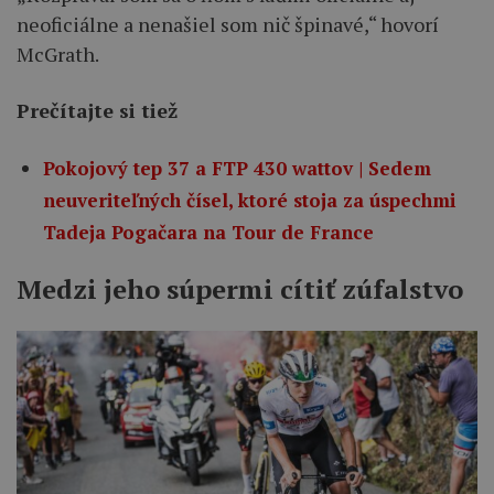
neoficiálne a nenašiel som nič špinavé,“ hovorí
McGrath.
Prečítajte si tiež
Pokojový tep 37 a FTP 430 wattov | Sedem
neuveriteľných čísel, ktoré stoja za úspechmi
Tadeja Pogačara na Tour de France
Medzi jeho súpermi cítiť zúfalstvo