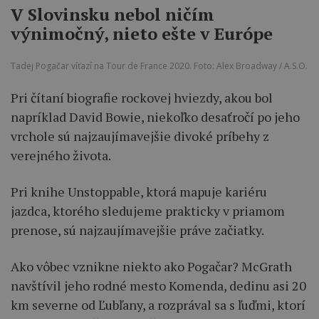
V Slovinsku nebol ničím
výnimočný, nieto ešte v Európe
Tadej Pogačar víťazí na Tour de France 2020. Foto: Alex Broadway / A.S.O.
Pri čítaní biografie rockovej hviezdy, akou bol
napríklad David Bowie, niekoľko desaťročí po jeho
vrchole sú najzaujímavejšie divoké príbehy z
verejného života.
Pri knihe Unstoppable, ktorá mapuje kariéru
jazdca, ktorého sledujeme prakticky v priamom
prenose, sú najzaujímavejšie práve začiatky.
Ako vôbec vznikne niekto ako Pogačar? McGrath
navštívil jeho rodné mesto Komenda, dedinu asi 20
km severne od Ľubľany, a rozprával sa s ľuďmi, ktorí