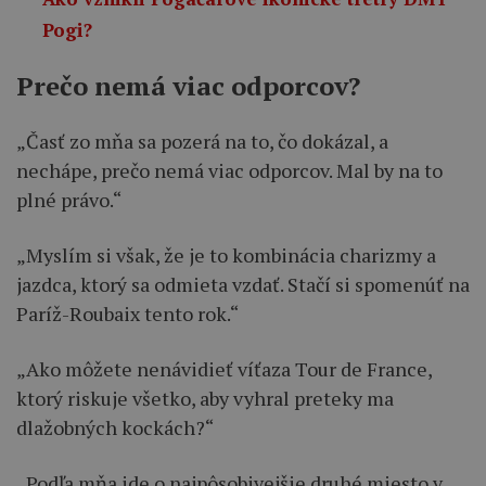
Pogi?
Prečo nemá viac odporcov?
„Časť zo mňa sa pozerá na to, čo dokázal, a
nechápe, prečo nemá viac odporcov. Mal by na to
plné právo.“
„Myslím si však, že je to kombinácia charizmy a
jazdca, ktorý sa odmieta vzdať. Stačí si spomenúť na
Paríž-Roubaix tento rok.“
„Ako môžete nenávidieť víťaza Tour de France,
ktorý riskuje všetko, aby vyhral preteky ma
dlažobných kockách?“
„Podľa mňa ide o najpôsobivejšie druhé miesto v