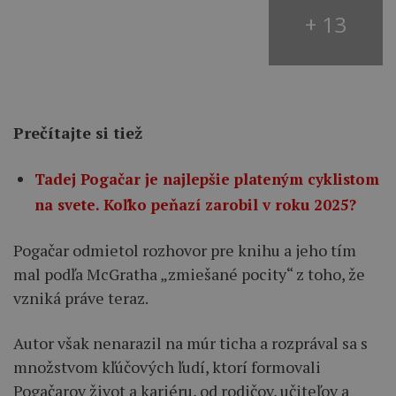
+ 13
Prečítajte si tiež
Tadej Pogačar je najlepšie plateným cyklistom
na svete. Koľko peňazí zarobil v roku 2025?
Pogačar odmietol rozhovor pre knihu a jeho tím
mal podľa McGratha „zmiešané pocity“ z toho, že
vzniká práve teraz.
Autor však nenarazil na múr ticha a rozprával sa s
množstvom kľúčových ľudí, ktorí formovali
Pogačarov život a kariéru, od rodičov, učiteľov a