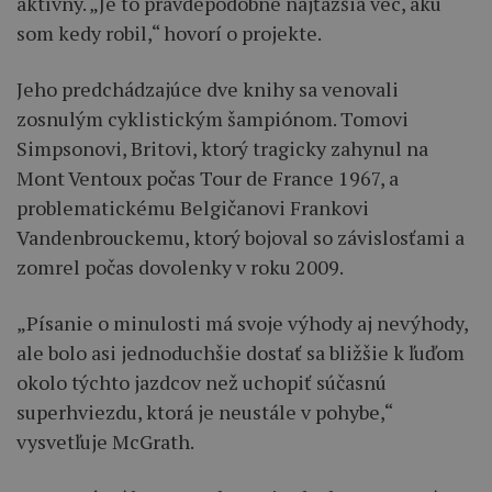
aktívny. „Je to pravdepodobne najťažšia vec, akú
som kedy robil,“ hovorí o projekte.
Jeho predchádzajúce dve knihy sa venovali
zosnulým cyklistickým šampiónom. Tomovi
Simpsonovi, Britovi, ktorý tragicky zahynul na
Mont Ventoux počas Tour de France 1967, a
problematickému Belgičanovi Frankovi
Vandenbrouckemu, ktorý bojoval so závislosťami a
zomrel počas dovolenky v roku 2009.
„Písanie o minulosti má svoje výhody aj nevýhody,
ale bolo asi jednoduchšie dostať sa bližšie k ľuďom
okolo týchto jazdcov než uchopiť súčasnú
superhviezdu, ktorá je neustále v pohybe,“
vysvetľuje McGrath.