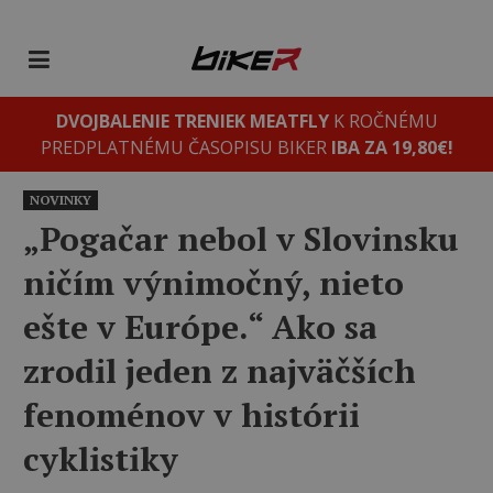
DVOJBALENIE TRENIEK MEATFLY
K ROČNÉMU
PREDPLATNÉMU ČASOPISU BIKER
IBA ZA 19,80€!
NOVINKY
„Pogačar nebol v Slovinsku
ničím výnimočný, nieto
ešte v Európe.“ Ako sa
zrodil jeden z najväčších
fenoménov v histórii
cyklistiky