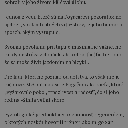
zohrali v jeho živote kľúčovú úlohu.
Jednou z vecí, ktoré sú na Pogačarovi pozoruhodné
aj dnes, v rokoch plných víťazstiev, je jeho humor a
spôsob, akým vystupuje.
Svojmu povolaniu pristupuje maximálne vážne, no
nikdy nestráca z dohľadu absurdnosť a šťastie toho,
že sa môže živiť jazdením na bicykli.
Pre ľudí, ktorí ho poznali od detstva, to však nie je
nič nové. McGrath opisuje Pogačara ako dieťa, ktoré
„vyžarovalo pokoj, trpezlivosť a radosť“, čo si jeho
rodina všimla veľmi skoro.
Fyziologické predpoklady a schopnosť regenerácie,
o ktorých neskôr hovorili tréneri ako Iñigo San