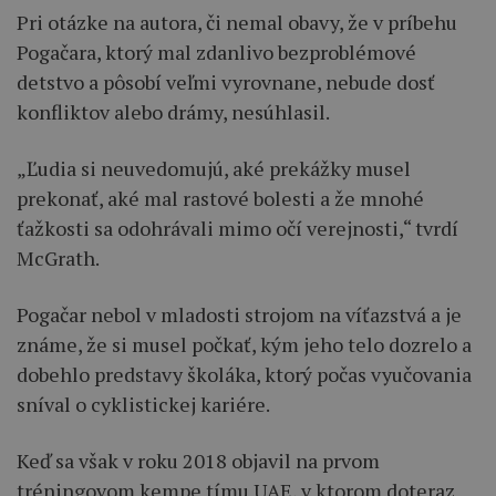
Pri otázke na autora, či nemal obavy, že v príbehu
Pogačara, ktorý mal zdanlivo bezproblémové
detstvo a pôsobí veľmi vyrovnane, nebude dosť
konfliktov alebo drámy, nesúhlasil.
„Ľudia si neuvedomujú, aké prekážky musel
prekonať, aké mal rastové bolesti a že mnohé
ťažkosti sa odohrávali mimo očí verejnosti,“ tvrdí
McGrath.
Pogačar nebol v mladosti strojom na víťazstvá a je
známe, že si musel počkať, kým jeho telo dozrelo a
dobehlo predstavy školáka, ktorý počas vyučovania
sníval o cyklistickej kariére.
Keď sa však v roku 2018 objavil na prvom
tréningovom kempe tímu UAE, v ktorom doteraz