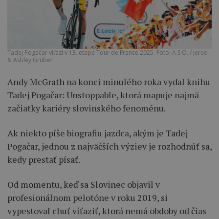
Tadej Pogačar víťazí v 13. etape Tour de France 2025. Foto: A.S.O. / Jered
& Ashley Gruber
Andy McGrath na konci minulého roka vydal knihu
Tadej Pogačar: Unstoppable, ktorá mapuje najmä
začiatky kariéry slovinského fenoménu.
Ak niekto píše biografiu jazdca, akým je Tadej
Pogačar, jednou z najväčších výziev je rozhodnúť sa,
kedy prestať písať.
Od momentu, keď sa Slovinec objavil v
profesionálnom pelotóne v roku 2019, si
vypestoval chuť víťaziť, ktorá nemá obdoby od čias