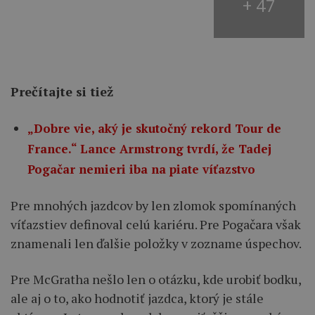
+ 47
Prečítajte si tiež
„Dobre vie, aký je skutočný rekord Tour de
France.“ Lance Armstrong tvrdí, že Tadej
Pogačar nemieri iba na piate víťazstvo
Pre mnohých jazdcov by len zlomok spomínaných
víťazstiev definoval celú kariéru. Pre Pogačara však
znamenali len ďalšie položky v zozname úspechov.
Pre McGratha nešlo len o otázku, kde urobiť bodku,
ale aj o to, ako hodnotiť jazdca, ktorý je stále