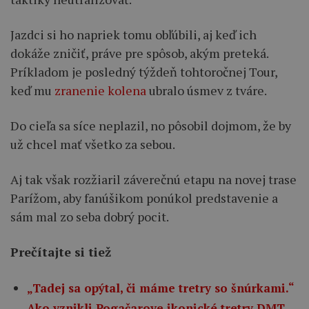
Jazdci si ho napriek tomu obľúbili, aj keď ich
dokáže zničiť, práve pre spôsob, akým preteká.
Príkladom je posledný týždeň tohtoročnej Tour,
keď mu
zranenie kolena
ubralo úsmev z tváre.
Do cieľa sa síce neplazil, no pôsobil dojmom, že by
už chcel mať všetko za sebou.
Aj tak však rozžiaril záverečnú etapu na novej trase
Parížom, aby fanúšikom ponúkol predstavenie a
sám mal zo seba dobrý pocit.
Prečítajte si tiež
„Tadej sa opýtal, či máme tretry so šnúrkami.“
Ako vznikli Pogačarove ikonické tretry DMT