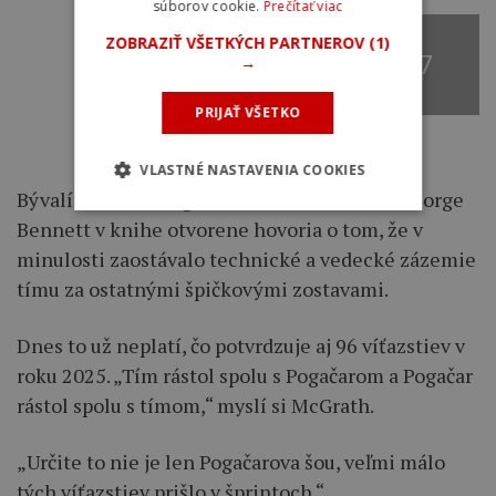
súborov cookie.
Prečítať viac
ZOBRAZIŤ VŠETKÝCH PARTNEROV
(1)
+ 97
→
PRIJAŤ VŠETKO
VLASTNÉ NASTAVENIA COOKIES
Bývalí tímoví kolegovia ako Dan Martin či George
Bennett v knihe otvorene hovoria o tom, že v
minulosti zaostávalo technické a vedecké zázemie
tímu za ostatnými špičkovými zostavami.
Dnes to už neplatí, čo potvrdzuje aj 96 víťazstiev v
roku 2025. „Tím rástol spolu s Pogačarom a Pogačar
rástol spolu s tímom,“ myslí si McGrath.
„Určite to nie je len Pogačarova šou, veľmi málo
tých víťazstiev prišlo v šprintoch.“