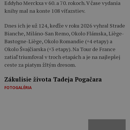
Eddyho Merckxa v 60. a 70. rokoch. V čase vydania
knihy mal na konte 108 víťazstiev.
Dnes ich je už 124, keďže v roku 2026 vyhral Strade
Bianche, Miláno-San Remo, Okolo Flámska, Liège-
Bastogne-Liège, Okolo Romandie (+4 etapy) a
Okolo Švajčiarska (+3 etapy). Na Tour de France
zatiaľ triumfoval v troch etapách a je na najlepšej
ceste za piatym žltým dresom.
Zákulisie života Tadeja Pogačara
FOTOGALÉRIA