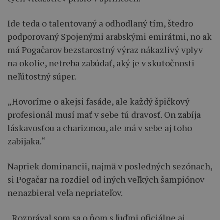
Ide teda o talentovaný a odhodlaný tím, štedro
podporovaný Spojenými arabskými emirátmi, no ak
má Pogačarov bezstarostný výraz nákazlivý vplyv
na okolie, netreba zabúdať, aký je v skutočnosti
neľútostný súper.
„Hovoríme o akejsi fasáde, ale každý špičkový
profesionál musí mať v sebe tú dravosť. On zabíja
láskavosťou a charizmou, ale má v sebe aj toho
zabijaka.“
Napriek dominancii, najmä v posledných sezónach,
si Pogačar na rozdiel od iných veľkých šampiónov
nenazbieral veľa nepriateľov.
„Rozprával som sa o ňom s ľuďmi oficiálne aj