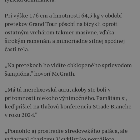
Pri výške 176 cm a hmotnosti 64,5 kg v období
pretekov Grand Tour pôsobí na bicykli oproti
ostatným vrchárom takmer masívne, vďaka
širokým ramenám a mimoriadne silnej spodnej
časti tela.
„Na pretekoch ho vidíte obklopeného sprievodom
šampióna,“ hovorí McGrath.
„Má tú merckxovskú auru, akoby ste boli v
prítomnosti niekoho výnimočného. Pamätám si,
keď prišiel na tlačovú konferenciu Strade Bianche
v roku 2024.“
„Pomohlo aj prostredie stredovekého paláca, ale
vyžaroval charizmu. V cyklistike nezažijete