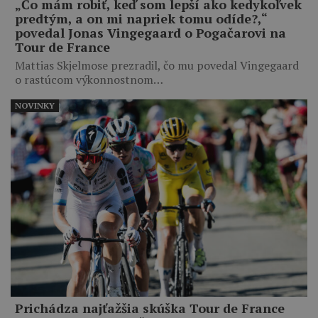
„Čo mám robiť, keď som lepší ako kedykoľvek
predtým, a on mi napriek tomu odíde?,“
povedal Jonas Vingegaard o Pogačarovi na
Tour de France
Mattias Skjelmose prezradil, čo mu povedal Vingegaard
o rastúcom výkonnostnom…
NOVINKY
Prichádza najťažšia skúška Tour de France