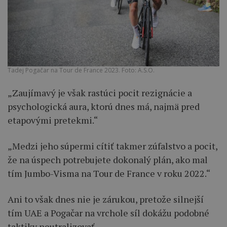
Tadej Pogačar na Tour de France 2023. Foto: A.S.O.
„Zaujímavý je však rastúci pocit rezignácie a
psychologická aura, ktorú dnes má, najmä pred
etapovými pretekmi.“
„Medzi jeho súpermi cítiť takmer zúfalstvo a pocit,
že na úspech potrebujete dokonalý plán, ako mal
tím Jumbo-Visma na Tour de France v roku 2022.“
Ani to však dnes nie je zárukou, pretože silnejší
tím UAE a Pogačar na vrchole síl dokážu podobné
taktiky neutralizovať.