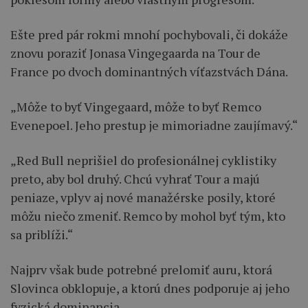
Ešte pred pár rokmi mnohí pochybovali, či dokáže
znovu poraziť Jonasa Vingegaarda na Tour de
France po dvoch dominantných víťazstvách Dána.
„Môže to byť Vingegaard, môže to byť Remco
Evenepoel. Jeho prestup je mimoriadne zaujímavý.“
„Red Bull neprišiel do profesionálnej cyklistiky
preto, aby bol druhý. Chcú vyhrať Tour a majú
peniaze, vplyv aj nové manažérske posily, ktoré
môžu niečo zmeniť. Remco by mohol byť tým, kto
sa priblíži.“
Najprv však bude potrebné prelomiť auru, ktorá
Slovinca obklopuje, a ktorú dnes podporuje aj jeho
fyzická dominancia.