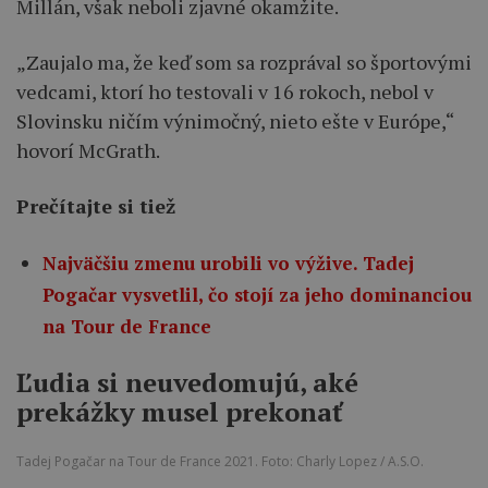
Millán, však neboli zjavné okamžite.
„Zaujalo ma, že keď som sa rozprával so športovými
vedcami, ktorí ho testovali v 16 rokoch, nebol v
Slovinsku ničím výnimočný, nieto ešte v Európe,“
hovorí McGrath.
Prečítajte si tiež
Najväčšiu zmenu urobili vo výžive. Tadej
Pogačar vysvetlil, čo stojí za jeho dominanciou
na Tour de France
Ľudia si neuvedomujú, aké
prekážky musel prekonať
Tadej Pogačar na Tour de France 2021. Foto: Charly Lopez / A.S.O.