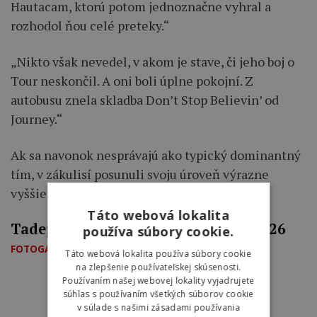
Hautacam, ktorú potom jednoznačne vyhral a
rozhodol ňou celé preteky.“
„Nikto však nevedel, v akom je stave, či jeho boj o
Tour neskončil. A oni boli úplne pokojní. Z
autobusu znela skladba Don’t Stop Believin’ od
Journey.“
Ak sa navonok nesprávajú ako typický dominantný
tím, v zákulisí posunuli svoju úroveň výrazne
vyššie.
Táto webová lokalita
Tadej Pogačar na Tour de France 2026
používa súbory cookie.
FOTOGALÉRIA
Táto webová lokalita používa súbory cookie
na zlepšenie používateľskej skúsenosti.
Používaním našej webovej lokality vyjadrujete
súhlas s používaním všetkých súborov cookie
v súlade s našimi zásadami používania