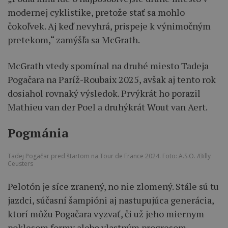
modernej cyklistike, pretože stať sa mohlo
čokoľvek. Aj keď nevyhrá, prispeje k výnimočným
pretekom,“ zamýšľa sa McGrath.
McGrath vtedy spomínal na druhé miesto Tadeja
Pogačara na Paríž-Roubaix 2025, avšak aj tento rok
dosiahol rovnaký výsledok. Prvýkrát ho porazil
Mathieu van der Poel a druhýkrát Wout van Aert.
Pogmánia
Tadej Pogačar pred štartom na Tour de France 2024. Foto: A.S.O. /Billy
Ceusters
Pelotón je síce zranený, no nie zlomený. Stále sú tu
jazdci, súčasní šampióni aj nastupujúca generácia,
ktorí môžu Pogačara vyzvať, či už jeho miernym
poklesom formy alebo vlastným progresom.