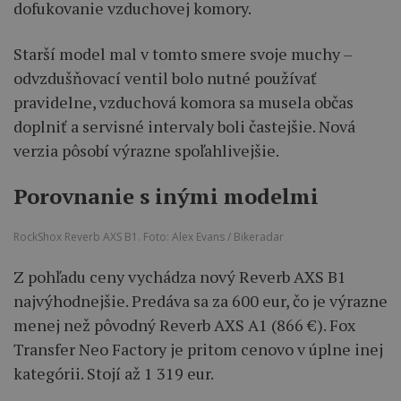
dofukovanie vzduchovej komory.
Starší model mal v tomto smere svoje muchy –
odvzdušňovací ventil bolo nutné používať
pravidelne, vzduchová komora sa musela občas
doplniť a servisné intervaly boli častejšie. Nová
verzia pôsobí výrazne spoľahlivejšie.
Porovnanie s inými modelmi
RockShox Reverb AXS B1. Foto: Alex Evans / Bikeradar
Z pohľadu ceny vychádza nový Reverb AXS B1
najvýhodnejšie. Predáva sa za 600 eur, čo je výrazne
menej než pôvodný Reverb AXS A1 (866 €). Fox
Transfer Neo Factory je pritom cenovo v úplne inej
kategórii. Stojí až 1 319 eur.