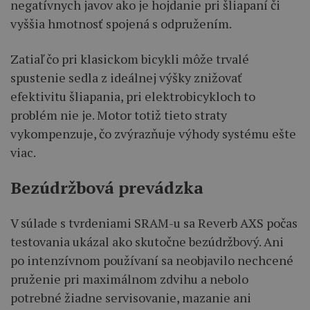
negatívnych javov ako je hojdanie pri šliapaní či
vyššia hmotnosť spojená s odpružením.
Zatiaľ čo pri klasickom bicykli môže trvalé
spustenie sedla z ideálnej výšky znižovať
efektivitu šliapania, pri elektrobicykloch to
problém nie je. Motor totiž tieto straty
vykompenzuje, čo zvýrazňuje výhody systému ešte
viac.
Bezúdržbová prevádzka
V súlade s tvrdeniami SRAM-u sa Reverb AXS počas
testovania ukázal ako skutočne bezúdržbový. Ani
po intenzívnom používaní sa neobjavilo nechcené
pruženie pri maximálnom zdvihu a nebolo
potrebné žiadne servisovanie, mazanie ani