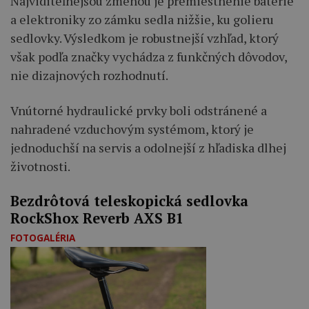
Najviditeľnejšou zmenou je premiestnenie batérie
a elektroniky zo zámku sedla nižšie, ku golieru
sedlovky. Výsledkom je robustnejší vzhľad, ktorý
však podľa značky vychádza z funkčných dôvodov,
nie dizajnových rozhodnutí.
Vnútorné hydraulické prvky boli odstránené a
nahradené vzduchovým systémom, ktorý je
jednoduchší na servis a odolnejší z hľadiska dlhej
životnosti.
Bezdrôtová teleskopická sedlovka
RockShox Reverb AXS B1
FOTOGALÉRIA