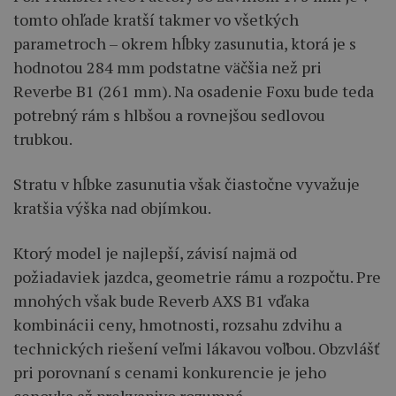
tomto ohľade kratší takmer vo všetkých
parametroch – okrem hĺbky zasunutia, ktorá je s
hodnotou 284 mm podstatne väčšia než pri
Reverbe B1 (261 mm). Na osadenie Foxu bude teda
potrebný rám s hlbšou a rovnejšou sedlovou
trubkou.
Stratu v hĺbke zasunutia však čiastočne vyvažuje
kratšia výška nad objímkou.
Ktorý model je najlepší, závisí najmä od
požiadaviek jazdca, geometrie rámu a rozpočtu. Pre
mnohých však bude Reverb AXS B1 vďaka
kombinácii ceny, hmotnosti, rozsahu zdvihu a
technických riešení veľmi lákavou voľbou. Obzvlášť
pri porovnaní s cenami konkurencie je jeho
cenovka až prekvapivo rozumná.