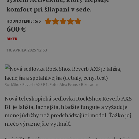
komfort pri šliapaní v sede.
HODNOTENIE: 5/5
600
€
BIKER
10. APRÍLA 2025 12:53
RockShox Reverb AXS B1. Foto: Alex Evans / Bikeradar
Nová teleskopická sedlovka RockShox Reverb AXS
B1 je ľahšia, lacnejšia, hladšie funguje a vyžaduje
menej údržby než predchádzajúci model. Ťažko jej
niečo výraznejšie vytknúť.