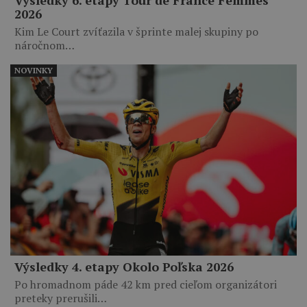
Výsledky 6. etapy Tour de France Femmes
2026
Kim Le Court zvíťazila v šprinte malej skupiny po
náročnom…
NOVINKY
Výsledky 4. etapy Okolo Poľska 2026
Po hromadnom páde 42 km pred cieľom organizátori
preteky prerušili…