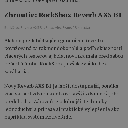
Zhrnutie: RockShox Reverb AXS B1
RockShox Reverb AXS B1. Foto: Alex Evans / Bikeradar
Ak bola predchádzajúca generácia Reverbu
považovaná za takmer dokonalú a podľa skúseností
viacerých testerov aj bola, novinka mala pred sebou
neľahkú úlohu. RockShox ju však zvládol bez
zaváhania.
Nový Reverb AXS B1 je ľahší, dostupnejší, ponúka
viac variant zdvihu a celkovo vyšší zdvih než jeho
predchodca. Zároveň je odolnejší, technicky
jednoduchší a prináša aj praktické vylepšenia ako
napríklad systém ActiveRide.