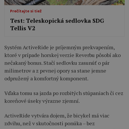
Prečítajte si tiež
Test: Teleskopická sedlovka SDG
Tellis V2
Systém ActiveRide je príjemným prekvapením,
ktoré v prípade horskej verzie Reverbu pôsobí ako
nečakaný bonus. Stačí sedlovku zasunúť o pár
milimetrov a z pevnej opory sa stane jemne
odpružený a komfortný komponent.
Vďaka tomu sa jazda po rozbitých stúpaniach či cez
koreňové úseky výrazne zjemní.
ActiveRide vytvára dojem, že bicykel má viac
zdvihu, než v skutočnosti ponúka – bez