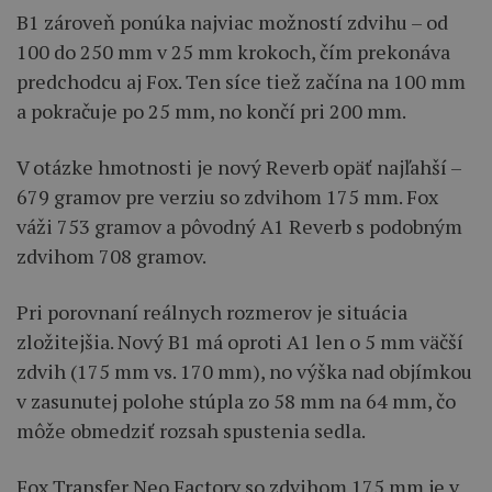
B1 zároveň ponúka najviac možností zdvihu – od
100 do 250 mm v 25 mm krokoch, čím prekonáva
predchodcu aj Fox. Ten síce tiež začína na 100 mm
a pokračuje po 25 mm, no končí pri 200 mm.
V otázke hmotnosti je nový Reverb opäť najľahší –
679 gramov pre verziu so zdvihom 175 mm. Fox
váži 753 gramov a pôvodný A1 Reverb s podobným
zdvihom 708 gramov.
Pri porovnaní reálnych rozmerov je situácia
zložitejšia. Nový B1 má oproti A1 len o 5 mm väčší
zdvih (175 mm vs. 170 mm), no výška nad objímkou
v zasunutej polohe stúpla zo 58 mm na 64 mm, čo
môže obmedziť rozsah spustenia sedla.
Fox Transfer Neo Factory so zdvihom 175 mm je v