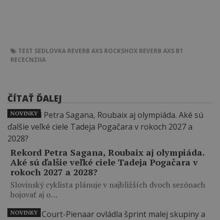
TEST
SEDLOVKA
REVERB AXS
ROCKSHOX REVERB AXS B1
RECECNZIIA
ČÍTAŤ ĎALEJ
NOVINKY
Rekord Petra Sagana, Roubaix aj olympiáda.
Aké sú ďalšie veľké ciele Tadeja Pogačara v
rokoch 2027 a 2028?
Slovinský cyklista plánuje v najbližších dvoch sezónach
bojovať aj o…
NOVINKY