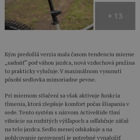
+ 13
Kým predošlá verzia mala časom tendenciu mierne
„sadnúť“ pod váhou jazdca, nová vzduchová pružina
to prakticky vylučuje. V maximálnom vysunutí
pôsobí sedlovka mimoriadne pevne.
Pri miernom stlačení sa však aktivuje funkcia
tlmenia, ktorá zlepšuje komfort počas šliapania v
sede. Tento systém s názvom ActiveRide tlmí
vibrácie na rozbitých výšľapoch a odľahčuje záťaž
na telo jazdca. Sedlo menej odskakuje a na
pohlcovanie nerovností je potrebné vynaložiť