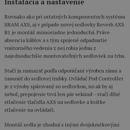
Inštalácia a nastavenie
Rovnako ako pri ostatných komponentoch systému
SRAM AXS, aj v prípade novej sedlovky Reverb AXS
B1 je montáž mimoriadne jednoduchá. Práve
absencia káblov a s tým spojené odpadnutie
vnútorného vedenia z nej robia jednu z
najednoduchšie montovateľných sedloviek na trhu.
Stačí ju namazať podľa odporúčaní výrobcu rámu a
zasunúť do sedlovej trubky. Ovládač Pod Controller
je z výroby spárovaný so sedlovkou, no ak by aj
nebol, prepojenie trvá len pár sekúnd – stačí dlhé
stlačenie tlačidla AXS na sedlovke a krátke
stlačenie na ovládači.
Montáž sedla je zhodná s inými dvojskrutkovými