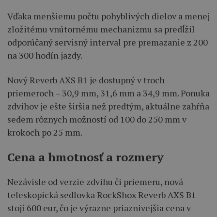
Vďaka menšiemu počtu pohyblivých dielov a menej
zložitému vnútornému mechanizmu sa predĺžil
odporúčaný servisný interval pre premazanie z 200
na 300 hodín jazdy.
Nový Reverb AXS B1 je dostupný v troch
priemeroch – 30,9 mm, 31,6 mm a 34,9 mm. Ponuka
zdvihov je ešte širšia než predtým, aktuálne zahŕňa
sedem rôznych možností od 100 do 250 mm v
krokoch po 25 mm.
Cena a hmotnosť a rozmery
Nezávisle od verzie zdvihu či priemeru, nová
teleskopická sedlovka RockShox Reverb AXS B1
stojí 600 eur, čo je výrazne priaznivejšia cena v