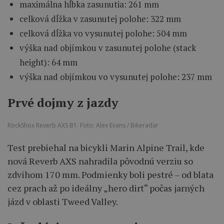
maximálna hĺbka zasunutia: 261 mm
celková dĺžka v zasunutej polohe: 322 mm
celková dĺžka vo vysunutej polohe: 504 mm
výška nad objímkou v zasunutej polohe (stack
height): 64 mm
výška nad objímkou vo vysunutej polohe: 237 mm
Prvé dojmy z jazdy
RockShox Reverb AXS B1. Foto: Alex Evans / Bikeradar
Test prebiehal na bicykli Marin Alpine Trail, kde
nová Reverb AXS nahradila pôvodnú verziu so
zdvihom 170 mm. Podmienky boli pestré – od blata
cez prach až po ideálny „hero dirt“ počas jarných
jázd v oblasti Tweed Valley.