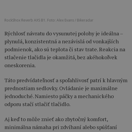
RockShox Reverb AXS B1. Foto: Alex Evans / Bikeradar
Rýchlosť návratu do vysunutej polohy je ideálna –
plynulá, konzistentná a nezávislá od vonkajších
podmienok, ako sú teplota či stav trate. Reakcia na
stlačenie tlačidla je okamžitá, bez akéhokoľvek
oneskorenia.
Táto predvídateľnosť a spoľahlivosť patrí k hlavným
prednostiam sedlovky. Ovládanie je maximálne
jednoduché. Namiesto páčky a mechanického
odporu stačí stlačiť tlačidlo.
Aj keď to môže znieť ako zbytočný komfort,
minimálna námaha pri zdvíhaní alebo spúšťaní