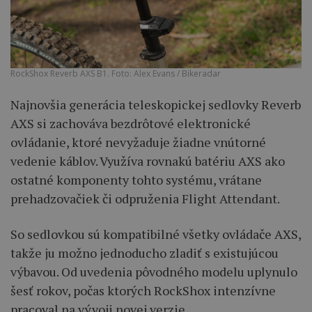
RockShox Reverb AXS B1. Foto: Alex Evans / Bikeradar
Najnovšia generácia teleskopickej sedlovky Reverb
AXS si zachováva bezdrôtové elektronické
ovládanie, ktoré nevyžaduje žiadne vnútorné
vedenie káblov. Využíva rovnakú batériu AXS ako
ostatné komponenty tohto systému, vrátane
prehadzovačiek či odpruženia Flight Attendant.
So sedlovkou sú kompatibilné všetky ovládače AXS,
takže ju možno jednoducho zladiť s existujúcou
výbavou. Od uvedenia pôvodného modelu uplynulo
šesť rokov, počas ktorých RockShox intenzívne
pracoval na vývoji novej verzie.