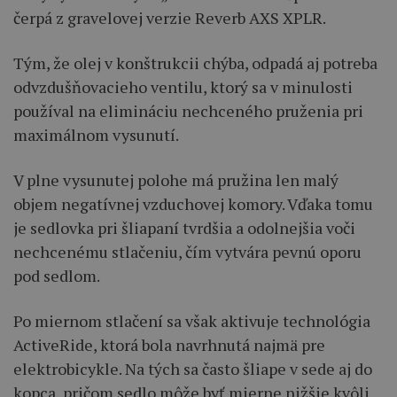
čerpá z gravelovej verzie Reverb AXS XPLR.
Tým, že olej v konštrukcii chýba, odpadá aj potreba
odvzdušňovacieho ventilu, ktorý sa v minulosti
používal na elimináciu nechceného pruženia pri
maximálnom vysunutí.
V plne vysunutej polohe má pružina len malý
objem negatívnej vzduchovej komory. Vďaka tomu
je sedlovka pri šliapaní tvrdšia a odolnejšia voči
nechcenému stlačeniu, čím vytvára pevnú oporu
pod sedlom.
Po miernom stlačení sa však aktivuje technológia
ActiveRide, ktorá bola navrhnutá najmä pre
elektrobicykle. Na tých sa často šliape v sede aj do
kopca, pričom sedlo môže byť mierne nižšie kvôli