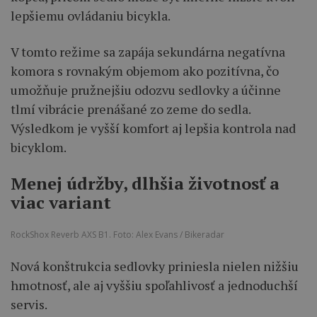
lepšiemu ovládaniu bicykla.
V tomto režime sa zapája sekundárna negatívna
komora s rovnakým objemom ako pozitívna, čo
umožňuje pružnejšiu odozvu sedlovky a účinne
tlmí vibrácie prenášané zo zeme do sedla.
Výsledkom je vyšší komfort aj lepšia kontrola nad
bicyklom.
Menej údržby, dlhšia životnosť a
viac variant
RockShox Reverb AXS B1. Foto: Alex Evans / Bikeradar
Nová konštrukcia sedlovky priniesla nielen nižšiu
hmotnosť, ale aj vyššiu spoľahlivosť a jednoduchší
servis.