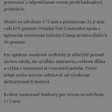
porovnaní s odporúčanou cenou predchádzajúcej
generácie.
Model so zdvihom 175 mm a priemerom 31,6 mm
váži 679 gramov. Ovládač Pod Controller spolu s
upínacím systémom Infinity Clamp pridáva ďalších
56 gramov.
Pre správne osadenie sedlovky je dôležité poznať
nielen zdvih, ale aj hĺbku zasunutia, celkovú dĺžku
a výšku v zasunutej aj vysunutej polohe. Tieto
údaje môžu mierne odlišovať od výrobcom
deklarovaných hodnôt.
Reálne namerané hodnoty pre verziu so zdvihom
175 mm: