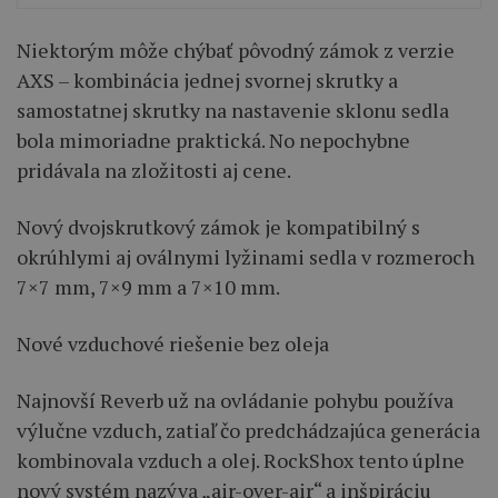
Niektorým môže chýbať pôvodný zámok z verzie
AXS – kombinácia jednej svornej skrutky a
samostatnej skrutky na nastavenie sklonu sedla
bola mimoriadne praktická. No nepochybne
pridávala na zložitosti aj cene.
Nový dvojskrutkový zámok je kompatibilný s
okrúhlymi aj oválnymi lyžinami sedla v rozmeroch
7×7 mm, 7×9 mm a 7×10 mm.
Nové vzduchové riešenie bez oleja
Najnovší Reverb už na ovládanie pohybu používa
výlučne vzduch, zatiaľ čo predchádzajúca generácia
kombinovala vzduch a olej. RockShox tento úplne
nový systém nazýva „air-over-air“ a inšpiráciu