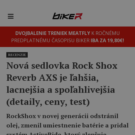
DVOJBALENIE TRENIEK MEATFLY
K ROČNÉMU
PREDPLATNÉMU ČASOPISU BIKER
IBA ZA 19,80€!
RECENZIE
Nová sedlovka Rock Shox
Reverb AXS je ľahšia,
lacnejšia a spoľahlivejšia
(detaily, ceny, test)
RockShox v novej generácii odstránil
olej, zmenil umiestnenie batérie a pridal
systém ActiveRide, ktorý zlepšuje