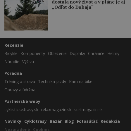
dostala nový život a v pláne je aj
„Odľot do Dubaja“
Recenzie
Bicykle
Komponenty
Oblečenie
Doplnky
Chrániče
Helmy
Náradie
Výživa
Poradňa
Tréning a strava
Technika jazdy
Kam na bike
Opravy a údržba
Partnerské weby
cyklisticke.trasy.sk
relaxmagazin.sk
surfmagazin.sk
Novinky
Cyklotrasy
Bazár
Blog
Fotosúťaž
Redakcia
Nezaradené
Cookies