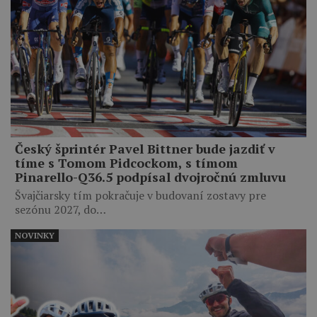
Český šprintér Pavel Bittner bude jazdiť v
tíme s Tomom Pidcockom, s tímom
Pinarello-Q36.5 podpísal dvojročnú zmluvu
Švajčiarsky tím pokračuje v budovaní zostavy pre
sezónu 2027, do…
NOVINKY