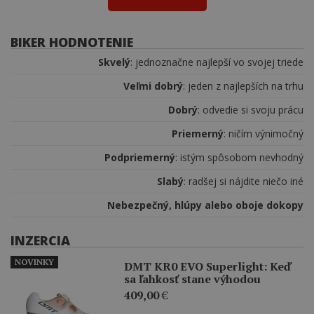
BIKER HODNOTENIE
Skvelý
: jednoznačne najlepší vo svojej triede
Veľmi dobrý
: jeden z najlepších na trhu
Dobrý
: odvedie si svoju prácu
Priemerný
: ničím výnimočný
Podpriemerný
: istým spôsobom nevhodný
Slabý
: radšej si nájdite niečo iné
Nebezpečný, hlúpy alebo oboje dokopy
INZERCIA
NOVINKY
DMT KR0 EVO Superlight: Keď
sa ľahkosť stane výhodou
409,00
€