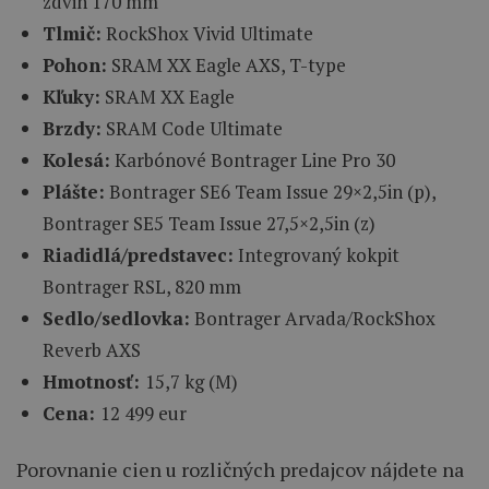
zdvih 170 mm
Tlmič:
RockShox Vivid Ultimate
Pohon:
SRAM XX Eagle AXS, T-type
Kľuky:
SRAM XX Eagle
Brzdy:
SRAM Code Ultimate
Kolesá:
Karbónové Bontrager Line Pro 30
Plášte:
Bontrager SE6 Team Issue 29×2,5in (p),
Bontrager SE5 Team Issue 27,5×2,5in (z)
Riadidlá/predstavec:
Integrovaný kokpit
Bontrager RSL, 820 mm
Sedlo/sedlovka:
Bontrager Arvada/RockShox
Reverb AXS
Hmotnosť:
15,7 kg (M)
Cena:
12 499 eur
Porovnanie cien u rozličných predajcov nájdete na