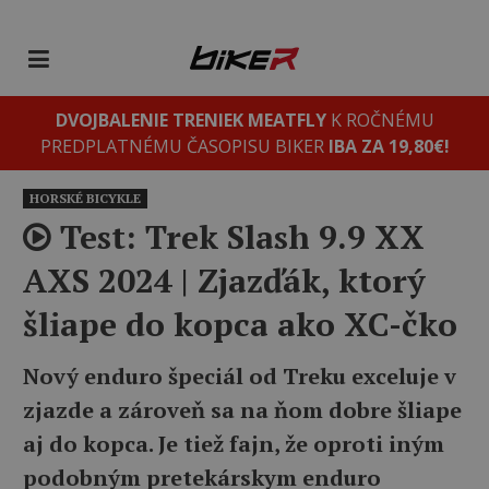
DVOJBALENIE TRENIEK MEATFLY
K ROČNÉMU
PREDPLATNÉMU ČASOPISU BIKER
IBA ZA 19,80€!
HORSKÉ BICYKLE
Test: Trek Slash 9.9 XX
AXS 2024 | Zjazďák, ktorý
šliape do kopca ako XC-čko
Nový enduro špeciál od Treku exceluje v
zjazde a zároveň sa na ňom dobre šliape
aj do kopca. Je tiež fajn, že oproti iným
podobným pretekárskym enduro