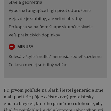
Skvelá geometria
Výborne fungujúce high-pivot odpruženie
V zjazde je stabilný, ale veľmi obratný
Do kopca sa na ňom šliape skutočne skvele
Veľa praktických doplnkov
-
MÍNUSY
Kolesá v štýle “mullet” nemusia sedieť každému
Celkovo menej subtilný vzhľad
Pri prvom pohľade na Slash šiestej generácie sme
mali pocit, že pôjde o čistokrvný pretekársky
enduro bicykel, ktorého primárnou úlohou je, aby
išiel čo najrýchlejšie dole kopcom. Jeho výkon pri