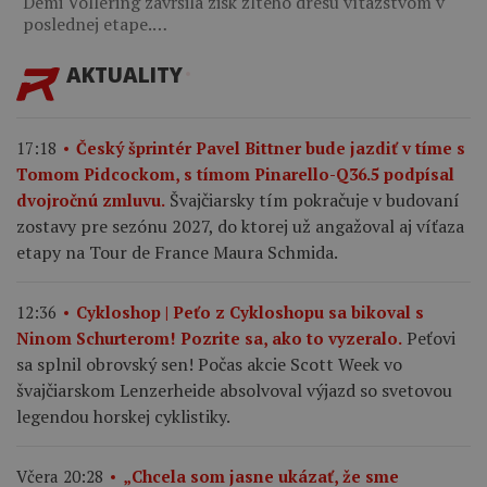
Demi Vollering zavŕšila zisk žltého dresu víťazstvom v
poslednej etape.…
AKTUALITY
17:18
Český šprintér Pavel Bittner bude jazdiť v tíme s
Tomom Pidcockom, s tímom Pinarello-Q36.5 podpísal
Švajčiarsky tím pokračuje v budovaní
dvojročnú zmluvu.
zostavy pre sezónu 2027, do ktorej už angažoval aj víťaza
etapy na Tour de France Maura Schmida.
12:36
Cykloshop | Peťo z Cykloshopu sa bikoval s
Peťovi
Ninom Schurterom! Pozrite sa, ako to vyzeralo.
sa splnil obrovský sen! Počas akcie Scott Week vo
švajčiarskom Lenzerheide absolvoval výjazd so svetovou
legendou horskej cyklistiky.
Včera 20:28
„Chcela som jasne ukázať, že sme