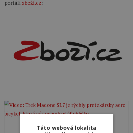
portáli
zboží.cz
:
Táto webová lokalita