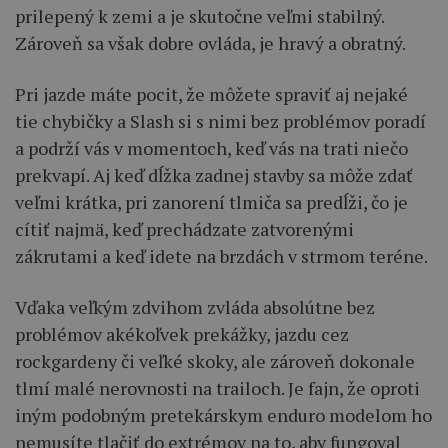
prilepený k zemi a je skutočne veľmi stabilný.
Zároveň sa však dobre ovláda, je hravý a obratný.
Pri jazde máte pocit, že môžete spraviť aj nejaké
tie chybičky a Slash si s nimi bez problémov poradí
a podrží vás v momentoch, keď vás na trati niečo
prekvapí. Aj keď dĺžka zadnej stavby sa môže zdať
veľmi krátka, pri zanorení tlmiča sa predĺži, čo je
cítiť najmä, keď prechádzate zatvorenými
zákrutami a keď idete na brzdách v strmom teréne.
Vďaka veľkým zdvihom zvláda absolútne bez
problémov akékoľvek prekážky, jazdu cez
rockgardeny či veľké skoky, ale zároveň dokonale
tlmí malé nerovnosti na trailoch. Je fajn, že oproti
iným podobným pretekárskym enduro modelom ho
nemusíte tlačiť do extrémov na to, aby fungoval