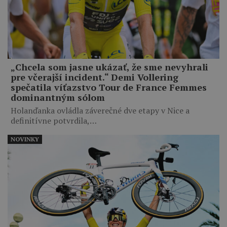
„Chcela som jasne ukázať, že sme nevyhrali
pre včerajší incident.“ Demi Vollering
spečatila víťazstvo Tour de France Femmes
dominantným sólom
Holanďanka ovládla záverečné dve etapy v Nice a
definitívne potvrdila,…
NOVINKY