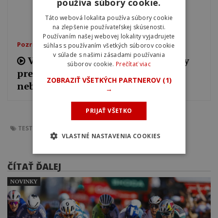
používa súbory cookie.
Táto webová lokalita používa súbory cookie
na zlepšenie používateľskej skúsenosti.
Používaním našej webovej lokality vyjadrujete
Pozrite si tiež
súhlas s používaním všetkých súborov cookie
v súlade s našimi zásadami používania
Video: Trek Madone SL7 je rýchly
súborov cookie.
Prečítať viac
pretekársky aero bicykel, ktorý vás
ZOBRAZIŤ VŠETKÝCH PARTNEROV
(1)
nebude stáť obličku
→
PRIJAŤ VŠETKO
TEST
RECENZIA
TREK SLASH 9.9 XX AXS 2024
VLASTNÉ NASTAVENIA COOKIES
ČÍTAŤ ĎALEJ
NOVINKY