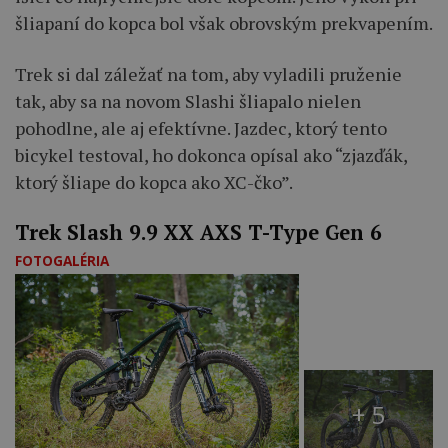
šliapaní do kopca bol však obrovským prekvapením.
Trek si dal záležať na tom, aby vyladili pruženie
tak, aby sa na novom Slashi šliapalo nielen
pohodlne, ale aj efektívne. Jazdec, ktorý tento
bicykel testoval, ho dokonca opísal ako “zjazďák,
ktorý šliape do kopca ako XC-čko”.
Trek Slash 9.9 XX AXS T-Type Gen 6
FOTOGALÉRIA
+ 5