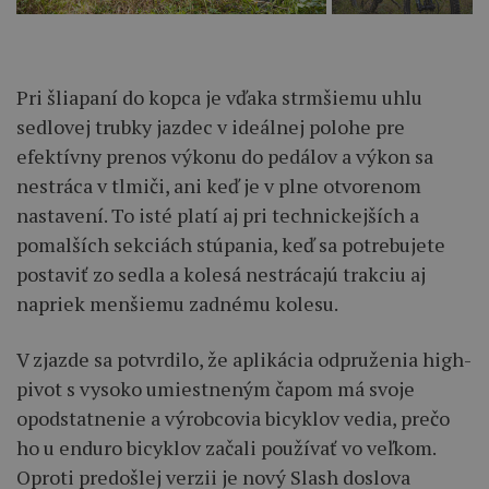
Pri šliapaní do kopca je vďaka strmšiemu uhlu
sedlovej trubky jazdec v ideálnej polohe pre
efektívny prenos výkonu do pedálov a výkon sa
nestráca v tlmiči, ani keď je v plne otvorenom
nastavení. To isté platí aj pri technickejších a
pomalších sekciách stúpania, keď sa potrebujete
postaviť zo sedla a kolesá nestrácajú trakciu aj
napriek menšiemu zadnému kolesu.
V zjazde sa potvrdilo, že aplikácia odpruženia high-
pivot s vysoko umiestneným čapom má svoje
opodstatnenie a výrobcovia bicyklov vedia, prečo
ho u enduro bicyklov začali používať vo veľkom.
Oproti predošlej verzii je nový Slash doslova