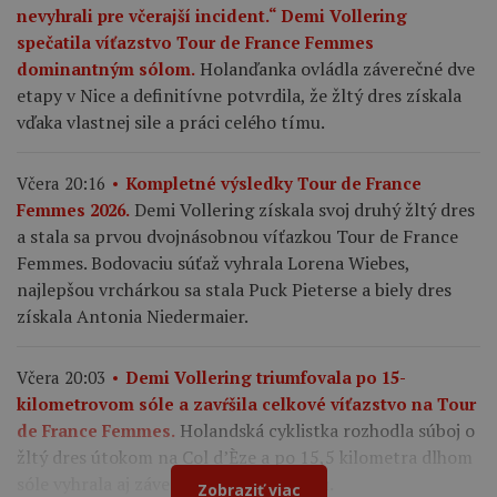
nevyhrali pre včerajší incident.“ Demi Vollering
spečatila víťazstvo Tour de France Femmes
Holanďanka ovládla záverečné dve
dominantným sólom.
etapy v Nice a definitívne potvrdila, že žltý dres získala
vďaka vlastnej sile a práci celého tímu.
Včera 20:16
Kompletné výsledky Tour de France
Demi Vollering získala svoj druhý žltý dres
Femmes 2026.
a stala sa prvou dvojnásobnou víťazkou Tour de France
Femmes. Bodovaciu súťaž vyhrala Lorena Wiebes,
najlepšou vrchárkou sa stala Puck Pieterse a biely dres
získala Antonia Niedermaier.
Včera 20:03
Demi Vollering triumfovala po 15-
kilometrovom sóle a zavŕšila celkové víťazstvo na Tour
Holandská cyklistka rozhodla súboj o
de France Femmes.
žltý dres útokom na Col d’Èze a po 15,5 kilometra dlhom
sóle vyhrala aj záverečnú deviatu etapu.
Zobraziť viac