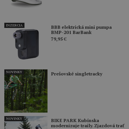
INZERCIA
BBB elektrická mini pumpa
BMP-201 BarBank
79,95
€
NOVINKY
Prešovské singletracky
NOVINKY
BIKE PARK Kubínska
modernizuje traily. Zjazdová trať