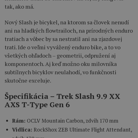
tak, ako má.
Nový Slash je bicykel, na ktorom sa človek nenudí
ani na hladkých flowtrailoch, na prírodných enduro
tratiach a vôbec by sa nestratil ani na zjazdovej
trati. Ide o veľmi vyvážený enduro bike, a to vo
všetkých ohľadoch – geometrii, odpružení aj
komponentoch. Aj keď možno oku milovníka
subtílnych bicyklov neulahodí, vo funkčnosti
skutočne exceluje.
Špecifikácia – Trek Slash 9.9 XX
AXS T-Type Gen 6
Rám:
OCLV Mountain Carbon, zdvih 170 mm
Vidlica:
RockShox ZEB Ultimate Flight Attendant,