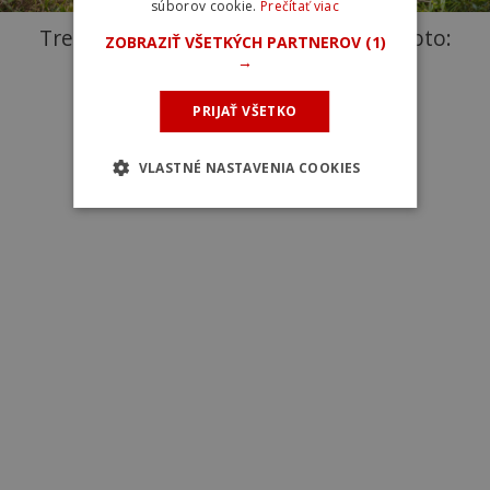
súborov cookie.
Prečítať viac
Trek Slash 9.9 XX AXS T-Type Gen 6. Foto:
ZOBRAZIŤ VŠETKÝCH PARTNEROV
(1)
→
Martin Sarvaš
PRIJAŤ VŠETKO
VLASTNÉ NASTAVENIA COOKIES