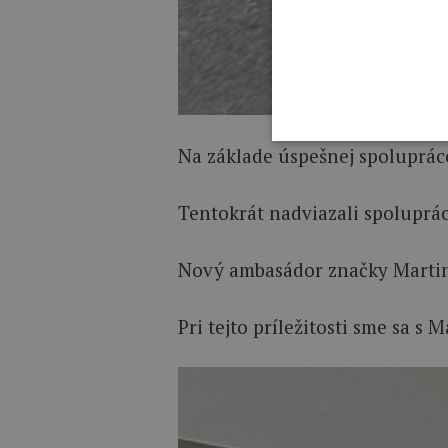
Na základe úspešnej spoluprác
Tentokrát nadviazali spoluprá
Nový ambasádor značky Martin S
Pri tejto príležitosti sme sa s