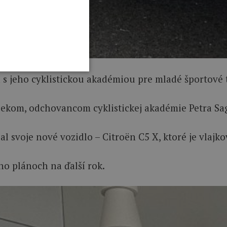
 jeho cyklistickou akadémiou pre mladé športové t
ekom, odchovancom cyklistickej akadémie Petra Sa
al svoje nové vozidlo – Citroën C5 X, ktoré je vl
eho plánoch na ďalší rok.