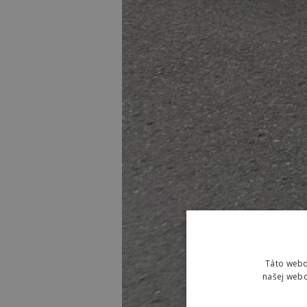
Táto webo
našej webo