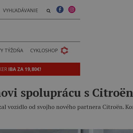
VY TÝŽDŇA
CYKLOSHOP
KER
IBA ZA 19,80€!
novi spoluprácu s Citroë
al vozidlo od svojho nového partnera Citroën. Kon