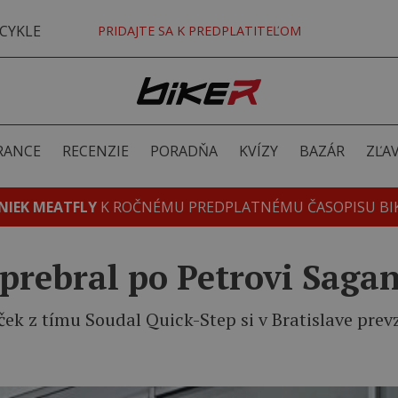
CYKLE
PRIDAJTE SA K PREDPLATITEĽOM
RANCE
RECENZIE
PORADŇA
KVÍZY
BAZÁR
ZĽA
NIEK MEATFLY
K ROČNÉMU PREDPLATNÉMU ČASOPISU BI
prebral po Petrovi Saga
ček z tímu Soudal Quick-Step si v Bratislave prevz