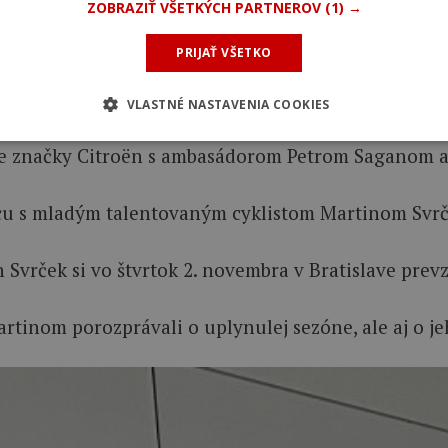
ZOBRAZIŤ VŠETKÝCH PARTNEROV
(1) →
PRIJAŤ VŠETKO
VLASTNÉ NASTAVENIA COOKIES
e značky Citroën s ambasádorom Petrom Saganom a s
cu s mladým talentovaným cyklistom Martinom Svrč
vrček si vo štvrtok 2. novembra v Bratislave prevz
 Martinom porozprávali o uplynulej sezóne, ale aj o j