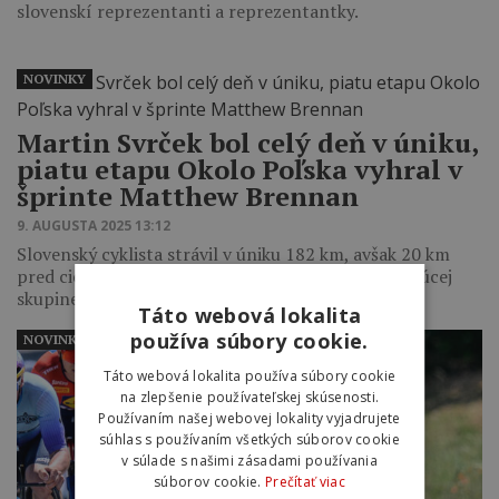
slovenskí reprezentanti a reprezentantky.
NOVINKY
Martin Svrček bol celý deň v úniku,
piatu etapu Okolo Poľska vyhral v
šprinte Matthew Brennan
9. AUGUSTA 2025 13:12
Slovenský cyklista strávil v úniku 182 km, avšak 20 km
pred cieľom neudržal tempo s najsilnejšími vo vedúcej
skupine. V…
Táto webová lokalita
používa súbory cookie.
NOVINKY
Táto webová lokalita používa súbory cookie
na zlepšenie používateľskej skúsenosti.
Používaním našej webovej lokality vyjadrujete
súhlas s používaním všetkých súborov cookie
v súlade s našimi zásadami používania
súborov cookie.
Prečítať viac