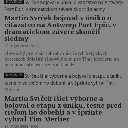
NOVINKY
Martin Svrček bojoval v úniku o
víťazstvo na Antwerp Port Epic, v
dramatickom závere skončil
siedmy
25. MÁJA 2026 19:11
Slovenský pretekár zohral v náročných belgických
pretekoch dôležitú tímovú úlohu pre Tima Merliera, no
po zmene situácie sa zaradil medzi…
NOVINKY
Martin Svrček išiel výborne a
bojoval o etapu z úniku, tesne pred
cieľom ho dobehli a v šprinte
vyhral Tim Merlier
17. MÁJA 2026 19:04