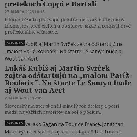
pretekoch Coppi e Bartali
27. MARCA 2026 10:16
Filippo D'Aiuto prekvapil pelotón neskorým útokom 6
kilometrov pred cieľom a po sólovej jazde si pripísal prvé
profesionálne víťazstvo.
NOVINKY
Lukáš Kubiš aj Martin Svrček
zajtra odštartujú na „malom Paríž-
Roubaix“. Na štarte Le Samyn bude
aj Wout van Aert
2. MARCA 2026 12:09
Slovenský majster skončil minulý rok desiaty a patrí
medzi najväčších favoritov na boj o pódium.
NOVINKY