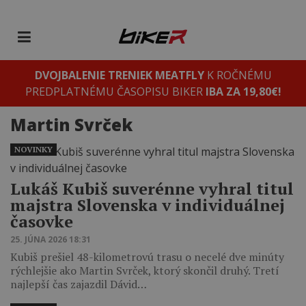
DVOJBALENIE TRENIEK MEATFLY
K ROČNÉMU
PREDPLATNÉMU ČASOPISU BIKER
IBA ZA 19,80€!
Martin Svrček
NOVINKY
Lukáš Kubiš suverénne vyhral titul
majstra Slovenska v individuálnej
časovke
25. JÚNA 2026 18:31
Kubiš prešiel 48-kilometrovú trasu o necelé dve minúty
rýchlejšie ako Martin Svrček, ktorý skončil druhý. Tretí
najlepší čas zajazdil Dávid…