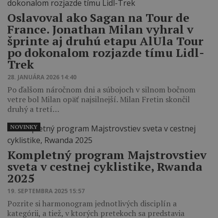
Oslavoval ako Sagan na Tour de
France. Jonathan Milan vyhral v
šprinte aj druhú etapu AlUla Tour
po dokonalom rozjazde tímu Lidl-
Trek
28. JANUÁRA 2026 14:40
Po ďalšom náročnom dni a súbojoch v silnom bočnom
vetre bol Milan opäť najsilnejší. Milan Fretin skončil
druhý a tretí…
NOVINKY
Kompletný program Majstrovstiev
sveta v cestnej cyklistike, Rwanda
2025
19. SEPTEMBRA 2025 15:57
Pozrite si harmonogram jednotlivých disciplín a
kategórii, a tiež, v ktorých pretekoch sa predstavia