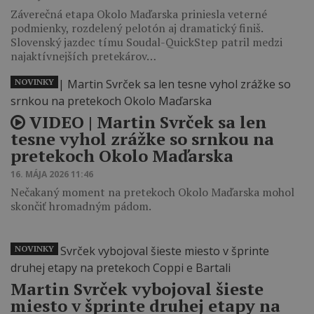
Záverečná etapa Okolo Maďarska priniesla veterné
podmienky, rozdelený pelotón aj dramatický finiš.
Slovenský jazdec tímu Soudal-QuickStep patril medzi
najaktívnejších pretekárov…
NOVINKY
VIDEO | Martin Svrček sa len
tesne vyhol zrážke so srnkou na
pretekoch Okolo Maďarska
16. MÁJA 2026 11:46
Nečakaný moment na pretekoch Okolo Maďarska mohol
skončiť hromadným pádom.
NOVINKY
Martin Svrček vybojoval šieste
miesto v šprinte druhej etapy na