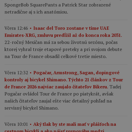
SpongeBob SquarePants a Patrick Star zobrazené
netradične aj s ich anatómiou.
Včera 12:46
Isaac del Toro zostane v tíme UAE
Emirates-XRG, zmluvu predĺžil až do konca roka 2031.
22-ročný Mexičan má za sebou životnú sezónu, počas
ktorej vyhral troje etapové preteky a pri svojom debute
na Tour de France obsadil celkové tretie miesto.
Včera 12:32
Pogačar, Armstrong, Sagan, dopingové
kontroly aj bicykel Shimano. Týchto 21 článkov z Tour
Tadej
de France 2026 najviac zaujalo čitateľov Bikeru.
Pogačar ovládol Tour de France po piatykrát, avšak
našich čitateľov zaujal ešte viac detailný pohľad na
servisný bicykel Shimano.
Včera 10:01
Aký tlak by ste mali mať v plášťoch na
cestnom bicykli a ako nájsť rovnováhu medzi