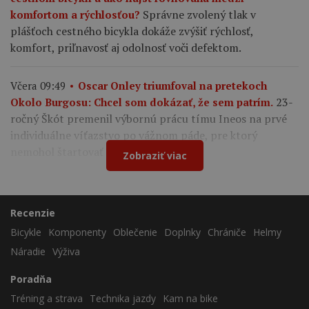
Správne zvolený tlak v
komfortom a rýchlosťou?
plášťoch cestného bicykla dokáže zvýšiť rýchlosť,
komfort, priľnavosť aj odolnosť voči defektom.
Včera 09:49
Oscar Onley triumfoval na pretekoch
23-
Okolo Burgosu: Chcel som dokázať, že sem patrím.
ročný Škót premenil výbornú prácu tímu Ineos na prvé
individuálne víťazstvo po vážnom páde, pre ktorý
nemohol štartovať na Tour de France.
Zobraziť viac
Recenzie
Bicykle
Komponenty
Oblečenie
Doplnky
Chrániče
Helmy
Náradie
Výživa
Poradňa
Tréning a strava
Technika jazdy
Kam na bike