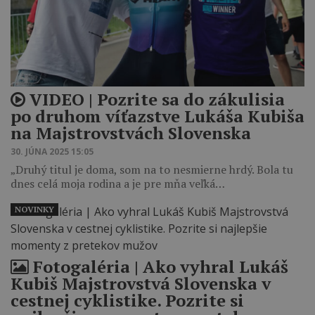
VIDEO ‎| Pozrite sa do zákulisia
po druhom víťazstve Lukáša Kubiša
na Majstrovstvách Slovenska
30. JÚNA 2025 15:05
„Druhý titul je doma, som na to nesmierne hrdý. Bola tu
dnes celá moja rodina a je pre mňa veľká…
NOVINKY
Fotogaléria ‎| Ako vyhral Lukáš
Kubiš Majstrovstvá Slovenska v
cestnej cyklistike. Pozrite si