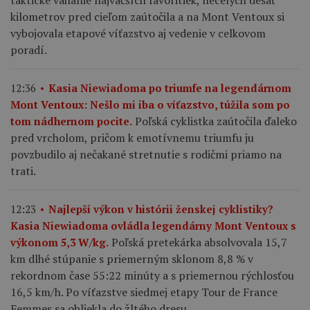
taktické váhanie najväčších favoritiek, necelých desať
kilometrov pred cieľom zaútočila a na Mont Ventoux si
vybojovala etapové víťazstvo aj vedenie v celkovom
poradí.
12:36
Kasia Niewiadoma po triumfe na legendárnom
Mont Ventoux: Nešlo mi iba o víťazstvo, túžila som po
Poľská cyklistka zaútočila ďaleko
tom nádhernom pocite.
pred vrcholom, pričom k emotívnemu triumfu ju
povzbudilo aj nečakané stretnutie s rodičmi priamo na
trati.
12:23
Najlepší výkon v histórii ženskej cyklistiky?
Kasia Niewiadoma ovládla legendárny Mont Ventoux s
Poľská pretekárka absolvovala 15,7
výkonom 5,3 W/kg.
km dlhé stúpanie s priemerným sklonom 8,8 % v
rekordnom čase 55:22 minúty a s priemernou rýchlosťou
16,5 km/h. Po víťazstve siedmej etapy Tour de France
Femmes sa obliekla do žltého dresu.