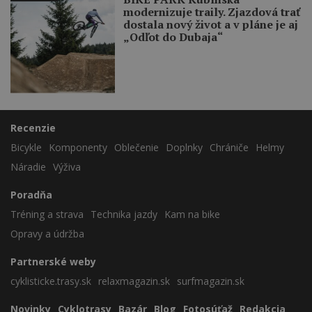
modernizuje traily. Zjazdová trať
dostala nový život a v pláne je aj
„Odľot do Dubaja“
Recenzie
Bicykle
Komponenty
Oblečenie
Doplnky
Chrániče
Helmy
Náradie
Výživa
Poradňa
Tréning a strava
Technika jazdy
Kam na bike
Opravy a údržba
Partnerské weby
cyklisticke.trasy.sk
relaxmagazin.sk
surfmagazin.sk
Novinky
Cyklotrasy
Bazár
Blog
Fotosúťaž
Redakcia