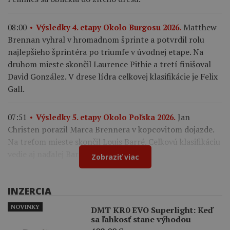
Matthew
08:00
Výsledky 4. etapy Okolo Burgosu 2026.
Brennan vyhral v hromadnom šprinte a potvrdil rolu
najlepšieho šprintéra po triumfe v úvodnej etape. Na
druhom mieste skončil Laurence Pithie a tretí finišoval
David González. V drese lídra celkovej klasifikácie je Felix
Gall.
Jan
07:51
Výsledky 5. etapy Okolo Poľska 2026.
Christen porazil Marca Brennera v kopcovitom dojazde.
Na treťom mieste skončil Louis Barré. Celkovú klasifikáciu
vedie aj naďalej Bart Lemmen.
Zobraziť viac
INZERCIA
NOVINKY
DMT KR0 EVO Superlight: Keď
sa ľahkosť stane výhodou