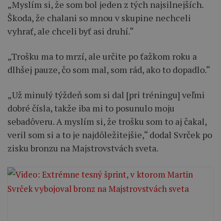
„Myslím si, že som bol jeden z tých najsilnejších.
Škoda, že chalani so mnou v skupine nechceli
vyhrať, ale chceli byť asi druhí.“
„Trošku ma to mrzí, ale určite po ťažkom roku a
dlhšej pauze, čo som mal, som rád, ako to dopadlo.“
„Už minulý týždeň som si dal [pri tréningu] veľmi
dobré čísla, takže iba mi to posunulo moju
sebadôveru. A myslím si, že trošku som to aj čakal,
veril som si a to je najdôležitejšie,“ dodal Svrček po
zisku bronzu na Majstrovstvách sveta.