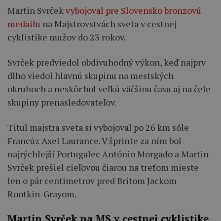
Martin Svrček
vybojoval pre Slovensko bronzovú
medailu
na Majstrovstvách sveta v cestnej
cyklistike mužov do 23 rokov.
Svrček predviedol obdivuhodný výkon, keď najprv
dlho viedol hlavnú skupinu na mestských
okruhoch a neskôr bol veľkú väčšinu času aj na čele
skupiny prenasledovateľov.
Titul majstra sveta si vybojoval po 26 km sóle
Francúz Axel Laurance. V šprinte za ním bol
najrýchlejší Portugalec António Morgado a Martin
Svrček prešiel cieľovou čiarou na treťom mieste
len o pár centimetrov pred Britom Jackom
Rootkin-Grayom.
Martin Svrček na MS v cestnej cyklistike,