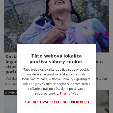
Táto webová lokalita
Kasia Niewiadoma po triumfe na
používa súbory cookie.
legendárnom Mont Ventoux: Nešlo mi iba o
víťazstvo, túžila som po tom nádhernom
Táto webová lokalita používa súbory cookie
pocite
na zlepšenie používateľskej skúsenosti.
Poľská cyklistka zaútočila ďaleko pred vrcholom, pričom
Používaním našej webovej lokality vyjadrujete
k emotívnemu triumfu…
súhlas s používaním všetkých súborov cookie
v súlade s našimi zásadami používania
NOVINKY
súborov cookie.
Prečítať viac
ZOBRAZIŤ VŠETKÝCH PARTNEROV
(1)
→