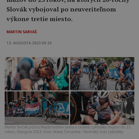
Slovák vybojoval po neuveriteľnom
výkone tretie miesto.
MARTIN SARVAŠ
13. AUGUSTA 2023 09:33
Martin Svrček počas Majstrovstiev sveta v cestnej cyklistike mužov do 23
rokov, Glasgow 2023. Foto: Matej Červenka / Slovnský zväz cyklistiky