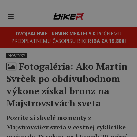
DVOJBALENIE TRENIEK MEATFLY
K ROČNÉMU
PREDPLATNÉMU ČASOPISU BIKER
IBA ZA 19,80€!
NOVINKY
Fotogaléria: Ako Martin
Svrček po obdivuhodnom
výkone získal bronz na
Majstrovstvách sveta
Pozrite si skvelé momenty z
Majstrovstiev sveta v cestnej cyklistike
mužov do 23 rokov, na ktorých 20-ročný