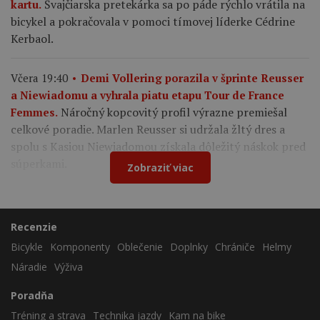
Švajčiarska pretekárka sa po páde rýchlo vrátila na
kartu.
bicykel a pokračovala v pomoci tímovej líderke Cédrine
Kerbaol.
Včera 19:40
Demi Vollering porazila v šprinte Reusser
a Niewiadomu a vyhrala piatu etapu Tour de France
Náročný kopcovitý profil výrazne premiešal
Femmes.
celkové poradie. Marlen Reusser si udržala žltý dres a
spolu s Kasiou Niewiadomou získala dôležitý náskok pred
súperkami.
Zobraziť viac
Recenzie
Bicykle
Komponenty
Oblečenie
Doplnky
Chrániče
Helmy
Náradie
Výživa
Poradňa
Tréning a strava
Technika jazdy
Kam na bike