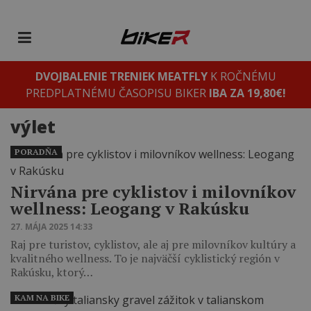
DVOJBALENIE TRENIEK MEATFLY
K ROČNÉMU
PREDPLATNÉMU ČASOPISU BIKER
IBA ZA 19,80€!
výlet
PORADŇA
Nirvána pre cyklistov i milovníkov
wellness: Leogang v Rakúsku
27. MÁJA 2025 14:33
Raj pre turistov, cyklistov, ale aj pre milovníkov kultúry a
kvalitného wellness. To je najväčší cyklistický región v
Rakúsku, ktorý…
KAM NA BIKE