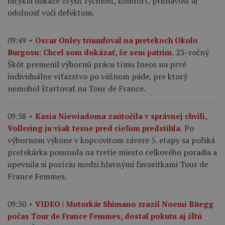
bicykla dokáže zvýšiť rýchlosť, komfort, priľnavosť aj
odolnosť voči defektom.
09:49
Oscar Onley triumfoval na pretekoch Okolo
23-ročný
Burgosu: Chcel som dokázať, že sem patrím.
Škót premenil výbornú prácu tímu Ineos na prvé
individuálne víťazstvo po vážnom páde, pre ktorý
nemohol štartovať na Tour de France.
09:38
Kasia Niewiadoma zaútočila v správnej chvíli,
Po
Vollering ju však tesne pred cieľom predstihla.
výbornom výkone v kopcovitom závere 5. etapy sa poľská
pretekárka posunula na tretie miesto celkového poradia a
upevnila si pozíciu medzi hlavnými favoritkami Tour de
France Femmes.
09:30
VIDEO | Motorkár Shimano zrazil Noemi Rüegg
počas Tour de France Femmes, dostal pokutu aj žltú