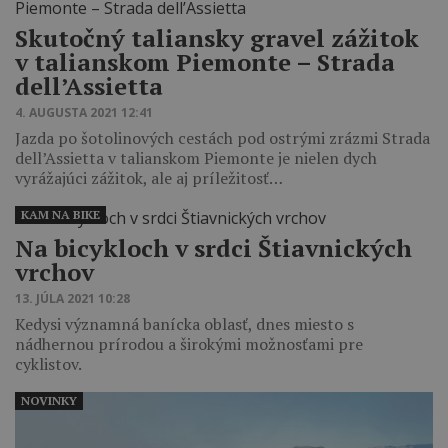
Skutočný taliansky gravel zážitok
v talianskom Piemonte – Strada
dell’Assietta
4. AUGUSTA 2021 12:41
Jazda po šotolinových cestách pod ostrými zrázmi Strada
dell’Assietta v talianskom Piemonte je nielen dych
vyrážajúci zážitok, ale aj príležitosť…
KAM NA BIKE
Na bicykloch v srdci Štiavnických
vrchov
13. JÚLA 2021 10:28
Kedysi významná banícka oblasť, dnes miesto s
nádhernou prírodou a širokými možnosťami pre
cyklistov.
NOVINKY