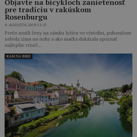
Objavte na bicykloch zanietenosť
pre tradíciu v rakúskom
Rosenburgu
9. AUGUSTA 2019 12:21
Prečo nosili ženy na zámku lyžicu vo výstrihu, pohoničom
nebola zima na nohy a ako mačka dokázala spoznať
najlepšie víno?…
KAM NA BIKE