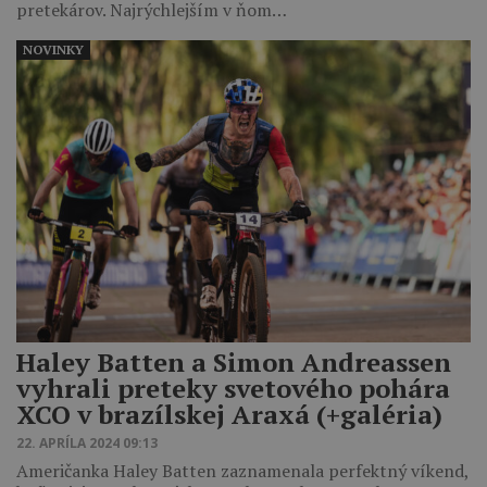
pretekárov. Najrýchlejším v ňom…
NOVINKY
Haley Batten a Simon Andreassen
vyhrali preteky svetového pohára
XCO v brazílskej Araxá (+galéria)
22. APRÍLA 2024 09:13
Američanka Haley Batten zaznamenala perfektný víkend,