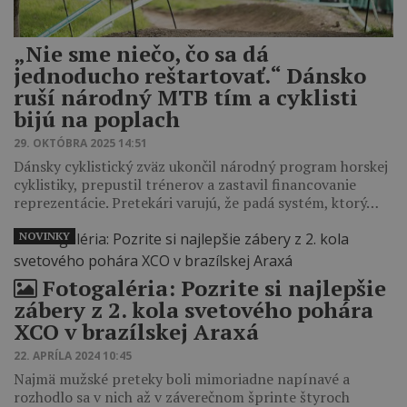
„Nie sme niečo, čo sa dá
jednoducho reštartovať.“ Dánsko
ruší národný MTB tím a cyklisti
bijú na poplach
29. OKTÓBRA 2025 14:51
Dánsky cyklistický zväz ukončil národný program horskej
cyklistiky, prepustil trénerov a zastavil financovanie
reprezentácie. Pretekári varujú, že padá systém, ktorý…
NOVINKY
Fotogaléria: Pozrite si najlepšie
zábery z 2. kola svetového pohára
XCO v brazílskej Araxá
22. APRÍLA 2024 10:45
Najmä mužské preteky boli mimoriadne napínavé a
rozhodlo sa v nich až v záverečnom šprinte štyroch