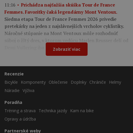
11:16
Prichádza najťažšia skúška Tour de France
Femmes. Favoritky čaká legendárny Mont Ventoux.
Siedma etapa Tour de France Femmes 2026 privedie
pretekárky na jeden z najslávnejších vrcholov cyklistiky.
Náročné stúpanie na Mont Ventoux môže rozhodnúť
súboj o žltý dres, v ktorom vedúcu Marlen Reusser delí od
Demi Vollering iba 12 sekúnd.
Zobraziť viac
Recenzie
Bicykle
Komponenty
Oblečenie
Doplnky
Chrániče
Helmy
Náradie
Výživa
Poradňa
Tréning a strava
Technika jazdy
Kam na bike
Opravy a údržba
Partnerské weby