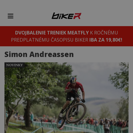
DVOJBALENIE TRENIEK MEATFLY
K ROČNÉMU
PREDPLATNÉMU ČASOPISU BIKER
IBA ZA 19,80€!
Simon Andreassen
NOVINKY