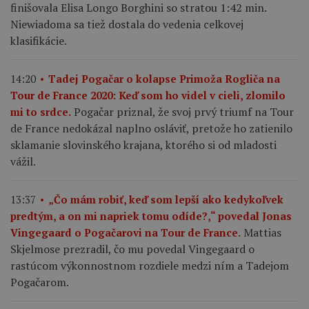
finišovala Elisa Longo Borghini so stratou 1:42 min.
Niewiadoma sa tiež dostala do vedenia celkovej
klasifikácie.
14:20
Tadej Pogačar o kolapse Primoža Rogliča na
Tour de France 2020: Keď som ho videl v cieli, zlomilo
Pogačar priznal, že svoj prvý triumf na Tour
mi to srdce.
de France nedokázal naplno osláviť, pretože ho zatienilo
sklamanie slovinského krajana, ktorého si od mladosti
vážil.
13:37
„Čo mám robiť, keď som lepší ako kedykoľvek
predtým, a on mi napriek tomu odíde?,“ povedal Jonas
Mattias
Vingegaard o Pogačarovi na Tour de France.
Skjelmose prezradil, čo mu povedal Vingegaard o
rastúcom výkonnostnom rozdiele medzi ním a Tadejom
Pogačarom.