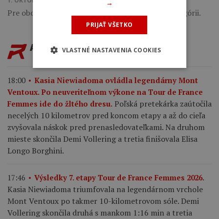
1. OKTÓBRA 2020 18:53
→
Pre oboch išlo o premierové preteky v elitnej kategórii.
PRIJAŤ VŠETKO
AKTUALITY
VLASTNÉ NASTAVENIA COOKIES
18:00
Kasia Niewiadoma ovládla legendárny Mont
Ventoux. Po neuveriteľnom výkone na Tour de France
Poľská pretekárka zaútočila
Femmes ide do žltého dresu.
necelých 10 kilometrov pred koncom etapy a až do cieľa
zvyšovala náskok pred prenasledovateľkami. Na druhom
mieste skončila Demi Vollering a tretia finišovala Elisa
Longo Borghini.
17:46
Výsledky 7. etapy Tour de France Femmes 2026.
Kasia Niewiadoma triumfovala na legendárnom vrchole
Mont Ventoux po takmer 10-kilometrovom sóle. Demi
Vollering skončila druhá s mankom 1:16 min a tretia