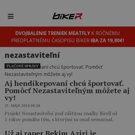
DVOJBALENIE TRENIEK MEATFLY
K ROČNÉMU
PREDPLATNÉMU ČASOPISU BIKER
IBA ZA 19,80€!
nezastaviteľní
TLAČOVÉ SPRÁVY
Aj hendikepovaní chcú športovať.
Pomôcť Nezastaviteľným môžete aj
vy!
21. MÁJA 2018 09:26
Projekt Nezastaviteľní pod záštitou značky Birell už
5 rokov pomáha tým, s ktorými sa osud nemaznal.
Už aj raper Bekim Aziri je