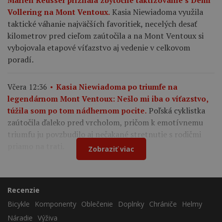
Marlen Reusser priznala zbytočné taktizovanie s Demi
Kasia Niewiadoma využila
Vollering na Mont Ventoux.
taktické váhanie najväčších favoritiek, necelých desať
kilometrov pred cieľom zaútočila a na Mont Ventoux si
vybojovala etapové víťazstvo aj vedenie v celkovom
poradí.
Včera 12:36
Kasia Niewiadoma po triumfe na
legendárnom Mont Ventoux: Nešlo mi iba o víťazstvo,
Poľská cyklistka
túžila som po tom nádhernom pocite.
zaútočila ďaleko pred vrcholom, pričom k emotívnemu
triumfu ju povzbudilo aj nečakané stretnutie s rodičmi
priamo na trati.
Zobraziť viac
Recenzie
Bicykle
Komponenty
Oblečenie
Doplnky
Chrániče
Helmy
Náradie
Výživa