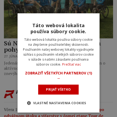
Táto webová lokalita
používa súbory cookie.
Táto webová lokalita používa súbory cookie
Sú Nezastaviteľní. Pomôžme im
na zlepšenie používateľskej skúsenosti.
pohybom
Používaním našej webovej lokality vyjadrujete
súhlas s používaním všetkých súborov cookie
27. JÚNA 2016 14:57
v súlade s našimi zásadami používania
Jedenásť rôznych príbehov, no jeden veľký sen – sen o
súborov cookie.
Prečítať viac
aktívnom živote v pohybe aj napriek zdravotnému
ZOBRAZIŤ VŠETKÝCH PARTNEROV
(1)
znevýhodneniu. Už tretí…
→
PRIJAŤ VŠETKO
AKTUALITY
VLASTNÉ NASTAVENIA COOKIES
Včera 19:04
Demi Vollering ide do žltého dresu po
odvážnom útoku a víťazstve v ôsmej etape Tour de