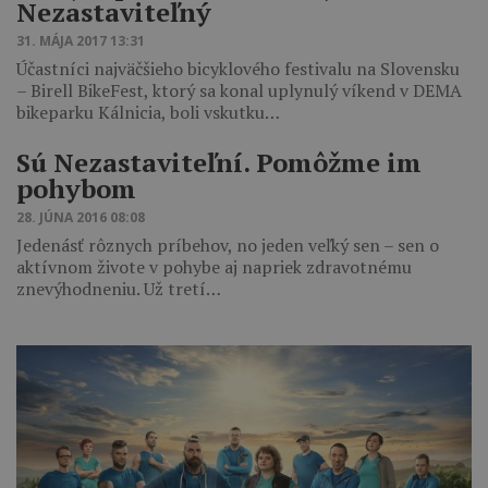
Nezastaviteľný
31. MÁJA 2017 13:31
Účastníci najväčšieho bicyklového festivalu na Slovensku
– Birell BikeFest, ktorý sa konal uplynulý víkend v DEMA
bikeparku Kálnicia, boli vskutku…
Sú Nezastaviteľní. Pomôžme im
pohybom
28. JÚNA 2016 08:08
Jedenásť rôznych príbehov, no jeden veľký sen – sen o
aktívnom živote v pohybe aj napriek zdravotnému
znevýhodneniu. Už tretí…