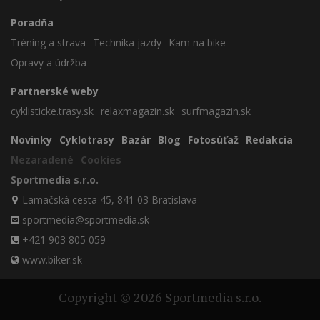
Poradňa
Tréning a strava
Technika jazdy
Kam na bike
Opravy a údržba
Partnerské weby
cyklisticke.trasy.sk
relaxmagazin.sk
surfmagazin.sk
Novinky
Cyklotrasy
Bazár
Blog
Fotosúťaž
Redakcia
Nezaradené
Cookies
Sportmedia s.r.o.
Lamačská cesta 45, 841 03 Bratislava
sportmedia@sportmedia.sk
+421 903 805 059
www.biker.sk
Copyright © 2026 Sportmedia s.r.o.