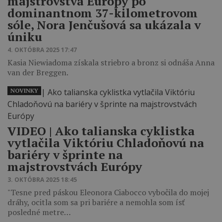
majstrovstvá Európy po
dominantnom 37-kilometrovom
sóle, Nora Jenčušová sa ukázala v
úniku
4. OKTÓBRA 2025 17:47
Kasia Niewiadoma získala striebro a bronz si odnáša Anna
van der Breggen.
NOVINKY
VIDEO ‎| Ako talianska cyklistka
vytlačila Viktóriu Chladoňovú na
bariéry v šprinte na
majstrovstvách Európy
3. OKTÓBRA 2025 18:45
"Tesne pred páskou Eleonora Ciabocco vybočila do mojej
dráhy, ocitla som sa pri bariére a nemohla som ísť
posledné metre…