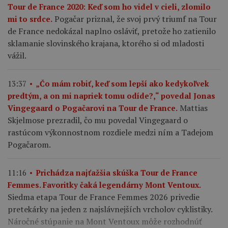
Tour de France 2020: Keď som ho videl v cieli, zlomilo
Pogačar priznal, že svoj prvý triumf na Tour
mi to srdce.
de France nedokázal naplno osláviť, pretože ho zatienilo
sklamanie slovinského krajana, ktorého si od mladosti
vážil.
13:37
„Čo mám robiť, keď som lepší ako kedykoľvek
predtým, a on mi napriek tomu odíde?,“ povedal Jonas
Mattias
Vingegaard o Pogačarovi na Tour de France.
Skjelmose prezradil, čo mu povedal Vingegaard o
rastúcom výkonnostnom rozdiele medzi ním a Tadejom
Pogačarom.
11:16
Prichádza najťažšia skúška Tour de France
Femmes. Favoritky čaká legendárny Mont Ventoux.
Siedma etapa Tour de France Femmes 2026 privedie
pretekárky na jeden z najslávnejších vrcholov cyklistiky.
Náročné stúpanie na Mont Ventoux môže rozhodnúť