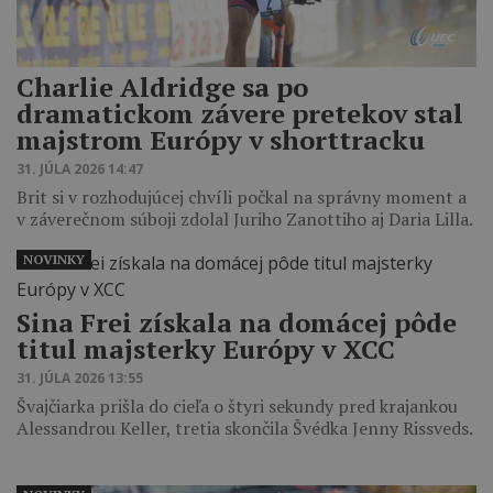
Charlie Aldridge sa po
dramatickom závere pretekov stal
majstrom Európy v shorttracku
31. JÚLA 2026 14:47
Brit si v rozhodujúcej chvíli počkal na správny moment a
v záverečnom súboji zdolal Juriho Zanottiho aj Daria Lilla.
NOVINKY
Sina Frei získala na domácej pôde
titul majsterky Európy v XCC
31. JÚLA 2026 13:55
Švajčiarka prišla do cieľa o štyri sekundy pred krajankou
Alessandrou Keller, tretia skončila Švédka Jenny Rissveds.