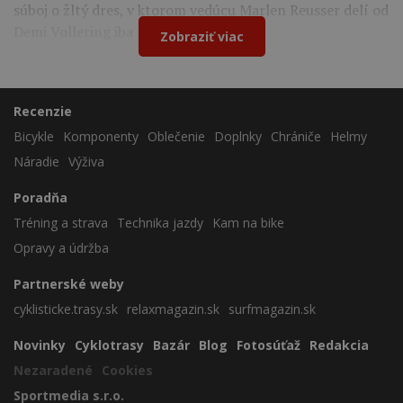
súboj o žltý dres, v ktorom vedúcu Marlen Reusser delí od
Demi Vollering iba 12 sekúnd.
Zobraziť viac
Recenzie
Bicykle
Komponenty
Oblečenie
Doplnky
Chrániče
Helmy
Náradie
Výživa
Poradňa
Tréning a strava
Technika jazdy
Kam na bike
Opravy a údržba
Partnerské weby
cyklisticke.trasy.sk
relaxmagazin.sk
surfmagazin.sk
Novinky
Cyklotrasy
Bazár
Blog
Fotosúťaž
Redakcia
Nezaradené
Cookies
Sportmedia s.r.o.