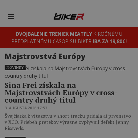
DVOJBALENIE TRENIEK MEATFLY
K ROČNÉMU
PREDPLATNÉMU ČASOPISU BIKER
IBA ZA 19,80€!
Majstrovstvá Európy
NOVINKY
Sina Frei získala na
Majstrovstvách Európy v cross-
country druhý titul
3. AUGUSTA 2026 17:53
Švajčiarka k vítazstvu v short tracku pridala aj prvenstvo
v XCO. Priebeh pretekov výrazne ovplyvnil defekt Jenny
Rissveds.