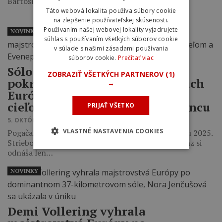
Bartošíkova skončila dvanásta a Karolína…
Táto webová lokalita používa súbory cookie
na zlepšenie používateľskej skúsenosti.
Používaním našej webovej lokality vyjadrujete
NOVINKY
súhlas s používaním všetkých súborov cookie
v súlade s našimi zásadami používania
súborov cookie.
Prečítať viac
Sólo šou Tadeja Pogačara
ZOBRAZIŤ VŠETKÝCH PARTNEROV
(1)
pokračovala aj na majstrovstvách
→
Európy. Zaútočil už 75 km pred
cieľom a Evenepoelovi nedal šancu
PRIJAŤ VŠETKO
5. OKTÓBRA 2025 17:36
VLASTNÉ NASTAVENIA COOKIES
Pogačar vyhral sólo jazdou už po deviatykrát v roku 2025.
Striebornú medailu získal Remco Evenepoel a bronz si
odnáša len…
NOVINKY
Demi Vollering vyhrala