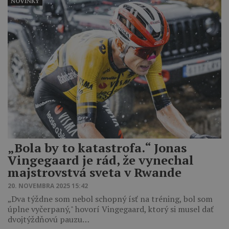
NOVINKY
„Bola by to katastrofa.“ Jonas
Vingegaard je rád, že vynechal
majstrovstvá sveta v Rwande
20. NOVEMBRA 2025 15:42
„Dva týždne som nebol schopný ísť na tréning, bol som
úplne vyčerpaný," hovorí Vingegaard, ktorý si musel dať
dvojtýždňovú pauzu…