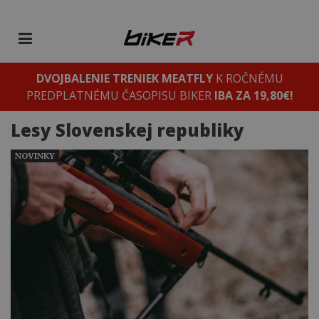
DVOJBALENIE TRENIEK MEATFLY
K ROČNÉMU
PREDPLATNÉMU ČASOPISU BIKER
IBA ZA 19,80€!
Lesy Slovenskej republiky
NOVINKY