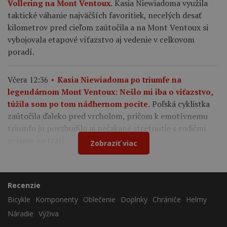
Kasia Niewiadoma využila
Vollering na Mont Ventoux.
taktické váhanie najväčších favoritiek, necelých desať
kilometrov pred cieľom zaútočila a na Mont Ventoux si
vybojovala etapové víťazstvo aj vedenie v celkovom
poradí.
Včera 12:36
Kasia Niewiadoma po triumfe na
legendárnom Mont Ventoux: Nešlo mi iba o víťazstvo,
Poľská cyklistka
túžila som po tom nádhernom pocite.
zaútočila ďaleko pred vrcholom, pričom k emotívnemu
triumfu ju povzbudilo aj nečakané stretnutie s rodičmi
priamo na trati.
Zobraziť viac
Recenzie
Bicykle
Komponenty
Oblečenie
Doplnky
Chrániče
Helmy
Náradie
Výživa