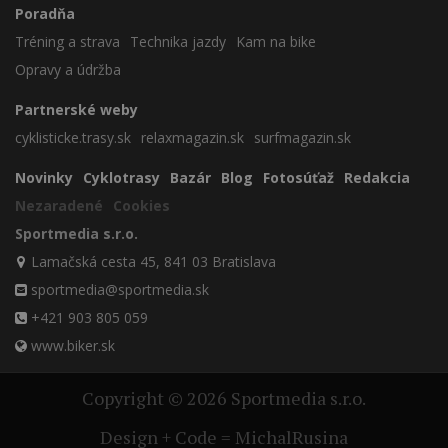
Poradňa
Tréning a strava
Technika jazdy
Kam na bike
Opravy a údržba
Partnerské weby
cyklisticke.trasy.sk
relaxmagazin.sk
surfmagazin.sk
Novinky
Cyklotrasy
Bazár
Blog
Fotosúťaž
Redakcia
Nezaradené
Cookies
Sportmedia s.r.o.
Lamačská cesta 45, 841 03 Bratislava
sportmedia@sportmedia.sk
+421 903 805 059
www.biker.sk
Copyright © 2026 Sportmedia s.r.o.
Design + Code = MichalRusina