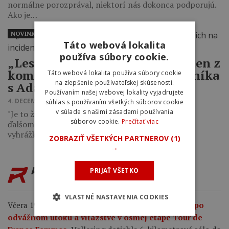
normálne porozprával, niektorí nás dokonca podporujú.
Ako je…
NOVINKY
Táto webová lokalita
používa súbory cookie.
„Les nie je ihrisko,“ napísal jeden z
komentujúcich na incident lesníka
Táto webová lokalita používa súbory cookie
na zlepšenie používateľskej skúsenosti.
s Adamom Rojčekom
Používaním našej webovej lokality vyjadrujete
4. DECEMBRA 2018 18:08
súhlas s používaním všetkých súborov cookie
v súlade s našimi zásadami používania
"Je to životný priestor pre nás všetkých," doplnil v
súborov cookie.
Prečítať viac
ďalšom komentári pán Milan, ktorý sa vyjadroval k
vyhrážkam lesníka Jána…
ZOBRAZIŤ VŠETKÝCH PARTNEROV
(1)
→
AKTUALITY
PRIJAŤ VŠETKO
VLASTNÉ NASTAVENIA COOKIES
Včera 19:04
Demi Vollering ide do žltého dresu po
odvážnom útoku a víťazstve v ôsmej etape Tour de