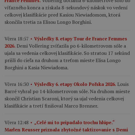
Vollering dotiahla 6-kilometrové sólo do
France Femmes.
víťazného konca a získala 8-sekundový náskok vo vedení
celkovej klasifikácie pred Kasiou Niewiadomom, ktorá
skončila tretia za Elisou Longo Borghini.
Včera 18:57
Výsledky 8. etapy Tour de France Femmes
Demi Vollering zvíťazila po 6-kilometrovom sóle a
2026.
ujala sa vedenia celkovej klasifikácie. So stratou 17 sekúnd
prišli do cieľa na druhom a treťom mieste Elisa Longo
Borghini a Kasia Niewiadoma.
Louis
Včera 16:30
Výsledky 6. etapy Okolo Poľska 2026.
Barré vyhral po 14-kilometrovom sóle. Na druhom mieste
skončil Christian Scaroni, ktorý sa ujal vedenia celkovej
klasifikácie a tretí finišoval Marco Brenner.
Včera 12:48
„Celé mi to pripadalo trochu hlúpe.“
Marlen Reusser priznala zbytočné taktizovanie s Demi