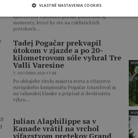
18. NOVEMBRA 2025 14:38
VLASTNÉ NASTAVENIA COOKIES
Tour de France 2025 opäť ukázala, že popri
INZ
športových výkonoch pútajú pozornosť aj
momenty, ktoré by ste na cyklistických
pretekoch…
Tadej Pogačar prekvapil
útokom v zjazde a po 20-
kilometrovom sóle vyhral Tre
Valli Varesine
NOV
7. OKTÓBRA 2025 17:08
Po obhajobe titulu majstra sveta a víťazstve
európskeho šampionátu Pogačar triumfoval aj
na talianskej klasike a pripísal si devätnástu
výhru…
NOV
Julian Alaphilippe sa v
Kanade vrátil na vrchol
víťazstvom pretekov Grand