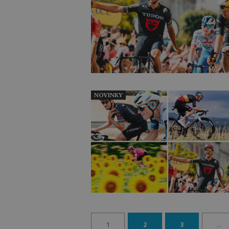
NOVINKY
1
2
3
…