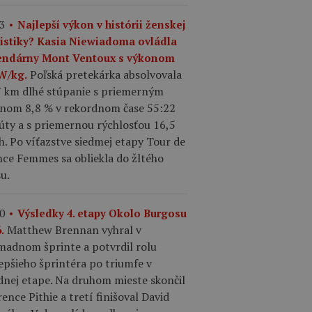
3
Najlepší výkon v histórii ženskej
listiky? Kasia Niewiadoma ovládla
endárny Mont Ventoux s výkonom
Poľská pretekárka absolvovala
 W/kg.
7 km dlhé stúpanie s priemerným
onom 8,8 % v rekordnom čase 55:22
úty a s priemernou rýchlosťou 16,5
. Po víťazstve siedmej etapy Tour de
nce Femmes sa obliekla do žltého
u.
0
Výsledky 4. etapy Okolo Burgosu
Matthew Brennan vyhral v
.
madnom šprinte a potvrdil rolu
epšieho šprintéra po triumfe v
dnej etape. Na druhom mieste skončil
ence Pithie a tretí finišoval David