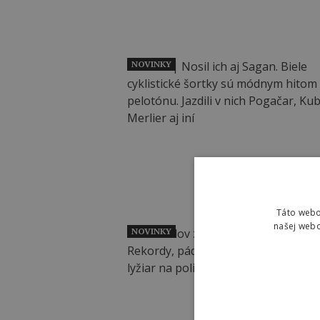
NOVINKY
Táto webo
našej webo
NOVINKY