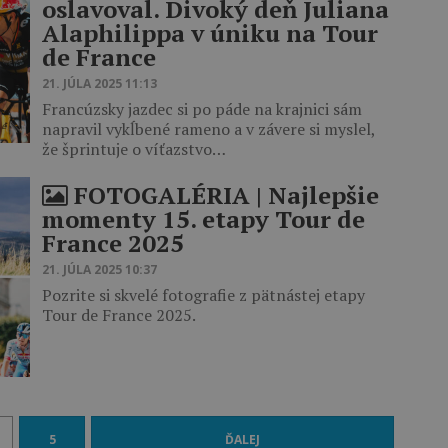
oslavoval. Divoký deň Juliana
Alaphilippa v úniku na Tour
de France
21. JÚLA 2025 11:13
Francúzsky jazdec si po páde na krajnici sám
napravil vykĺbené rameno a v závere si myslel,
že šprintuje o víťazstvo…
FOTOGALÉRIA | Najlepšie
momenty 15. etapy Tour de
France 2025
21. JÚLA 2025 10:37
Pozrite si skvelé fotografie z pätnástej etapy
Tour de France 2025.
5
ĎALEJ