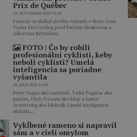
Prix de Québec
13. SEPTEMBRA 2025 13:56
Francúz sa dočkal prvého triumfu v drese tímu
Tudor Pro Cycling pred Pavlom Sivakovom a
Albertom Bettiolom.
FOTO ‎| Čo by robili
profesionálni cyklisti, keby
neboli cyklisti? Umelá
inteligencia sa poriadne
vyšantila
29. JÚLA 2025 14:05
Peter Sagan ako tanečník, Tadej Pogačar ako
pastier, Chris Froome ako kňaz a Lance
Armstrong ako lekárnik. Umelá inteligencia
ukázala,…
Vykĺbené rameno si napravil
sám a v cieli omylom