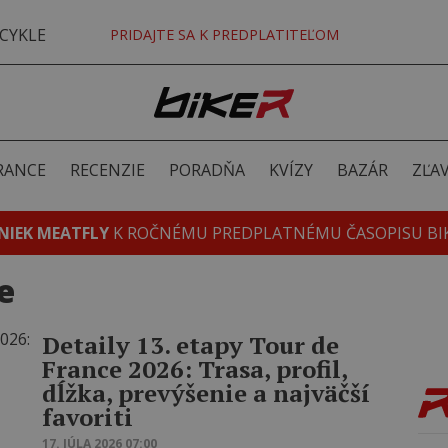
CYKLE
PRIDAJTE SA K PREDPLATITEĽOM
RANCE
RECENZIE
PORADŇA
KVÍZY
BAZÁR
ZĽA
NIEK MEATFLY
K ROČNÉMU PREDPLATNÉMU ČASOPISU BI
e
Detaily 13. etapy Tour de
France 2026: Trasa, profil,
dĺžka, prevýšenie a najväčší
favoriti
17. JÚLA 2026 07:00