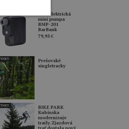
ERCIA
BBB elektrická
mini pumpa
BMP-201
BarBank
79,95
€
INKY
Prešovské
singletracky
INKY
BIKE PARK
Kubínska
modernizuje
traily. Zjazdová
trať dostala nový