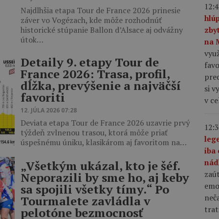
12:4
Najdlhšia etapa Tour de France 2026 prinesie
hlú
záver vo Vogézach, kde môže rozhodnúť
historické stúpanie Ballon d’Alsace aj odvážny
zby
útok…
na 
využ
Detaily 9. etapy Tour de
favo
France 2026: Trasa, profil,
pre
dĺžka, prevýšenie a najväčší
si v
favoriti
v c
12. JÚLA 2026 07:28
Deviata etapa Tour de France 2026 uzavrie prvý
12:3
týždeň zvlnenou trasou, ktorá môže priať
leg
úspešnému úniku, klasikárom aj favoritom na…
iba 
nád
„Všetkým ukázal, kto je šéf.
zaút
Neporazili by sme ho, aj keby
emo
sa spojili všetky tímy.“ Po
neča
Tourmalete zavládla v
trat
pelotóne bezmocnosť