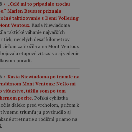
8
„Celé mi to pripadalo trochu
pe.“ Marlen Reusser priznala
točné taktizovanie s Demi Vollering
Kasia Niewiadoma
Mont Ventoux.
ila taktické váhanie najväčších
ritiek, necelých desať kilometrov
d cieľom zaútočila a na Mont Ventoux
ybojovala etapové víťazstvo aj vedenie
elkovom poradí.
6
Kasia Niewiadoma po triumfe na
endárnom Mont Ventoux: Nešlo mi
o víťazstvo, túžila som po tom
Poľská cyklistka
hernom pocite.
očila ďaleko pred vrcholom, pričom k
tívnemu triumfu ju povzbudilo aj
kané stretnutie s rodičmi priamo na
i.