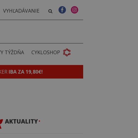
VY TÝŽDŇA
CYKLOSHOP
KER
IBA ZA 19,80€!
AKTUALITY