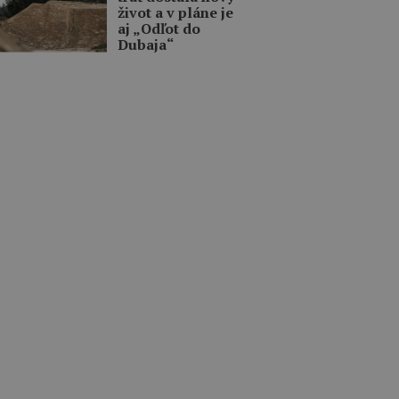
život a v pláne je
aj „Odľot do
Dubaja“