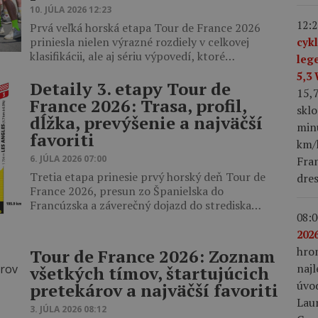
10. JÚLA 2026 12:23
12:2
Prvá veľká horská etapa Tour de France 2026
priniesla nielen výrazné rozdiely v celkovej
cyk
klasifikácii, ale aj sériu výpovedí, ktoré…
leg
5,3
Detaily 3. etapy Tour de
15,
France 2026: Trasa, profil,
skl
dĺžka, prevýšenie a najväčší
min
favoriti
km/h
6. JÚLA 2026 07:00
Fra
Tretia etapa prinesie prvý horský deň Tour de
dres
France 2026, presun zo Španielska do
Francúzska a záverečný dojazd do strediska…
08:0
2026
hro
Tour de France 2026: Zoznam
najl
všetkých tímov, štartujúcich
úvo
pretekárov a najväčší favoriti
Laur
3. JÚLA 2026 08:12