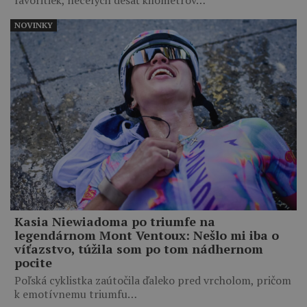
favoritiek, necelých desať kilometrov…
NOVINKY
Kasia Niewiadoma po triumfe na
legendárnom Mont Ventoux: Nešlo mi iba o
víťazstvo, túžila som po tom nádhernom
pocite
Poľská cyklistka zaútočila ďaleko pred vrcholom, pričom
k emotívnemu triumfu…