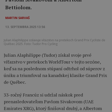
Bettiolom.
MARTIN SARVAŠ
13. SEPTEMBRA 2025 13:56
Julian Alaphilippe oslavuje víťazstvo na pretekoch Grand Prix Cycliste de
Québec 2025. Foto: Tudor Pro Cycling
Julian Alaphilippe (Tudor) získal svoje prvé
víťazstvo v pretekoch WorldTour v tejto sezóne,
keď sa na poslednom stúpaní odtrhol od súperov z
úniku a triumfoval na kanadskej klasike Grand Prix
de Québec.
33-ročný Francúz si udržal náskok pred
prenasledovateľom Pavlom Sivakovom (UAE
Emirates XRG), ktorý finišoval druhý, a Albertom