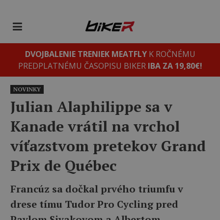
DVOJBALENIE TRENIEK MEATFLY
K ROČNÉMU
PREDPLATNÉMU ČASOPISU BIKER
IBA ZA 19,80€!
NOVINKY
Julian Alaphilippe sa v
Kanade vrátil na vrchol
víťazstvom pretekov Grand
Prix de Québec
Francúz sa dočkal prvého triumfu v
drese tímu Tudor Pro Cycling pred
Pavlom Sivakovom a Albertom