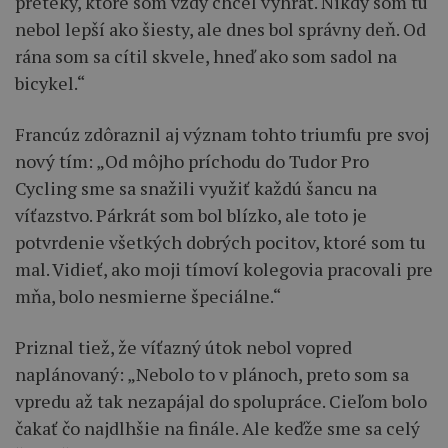
preteky, ktoré som vždy chcel vyhrať. Nikdy som tu
nebol lepší ako šiesty, ale dnes bol správny deň. Od
rána som sa cítil skvele, hneď ako som sadol na
bicykel.“
Francúz zdôraznil aj význam tohto triumfu pre svoj
nový tím: „Od môjho príchodu do Tudor Pro
Cycling sme sa snažili využiť každú šancu na
víťazstvo. Párkrát som bol blízko, ale toto je
potvrdenie všetkých dobrých pocitov, ktoré som tu
mal. Vidieť, ako moji tímoví kolegovia pracovali pre
mňa, bolo nesmierne špeciálne.“
Priznal tiež, že víťazný útok nebol vopred
naplánovaný: „Nebolo to v plánoch, preto som sa
vpredu až tak nezapájal do spolupráce. Cieľom bolo
čakať čo najdlhšie na finále. Ale keďže sme sa celý