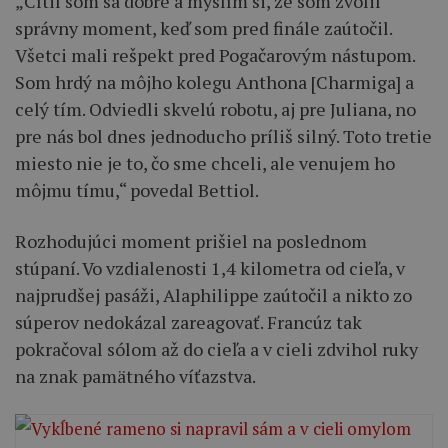
„Cítil som sa dobre a myslím si, že som zvolil
správny moment, keď som pred finále zaútočil.
Všetci mali rešpekt pred Pogačarovým nástupom.
Som hrdý na môjho kolegu Anthona [Charmiga] a
celý tím. Odviedli skvelú robotu, aj pre Juliana, no
pre nás bol dnes jednoducho príliš silný. Toto tretie
miesto nie je to, čo sme chceli, ale venujem ho
môjmu tímu,“ povedal Bettiol.
Rozhodujúci moment prišiel na poslednom
stúpaní. Vo vzdialenosti 1,4 kilometra od cieľa, v
najprudšej pasáži, Alaphilippe zaútočil a nikto zo
súperov nedokázal zareagovať. Francúz tak
pokračoval sólom až do cieľa a v cieli zdvihol ruky
na znak pamätného víťazstva.