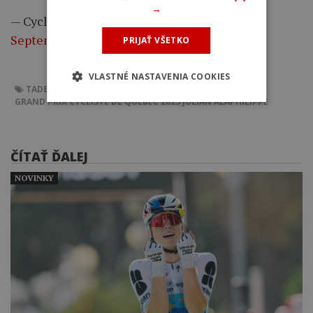
→
— Cycling on TNT Sports (@cyclingontnt)
September 12, 2025
PRIJAŤ VŠETKO
VLASTNÉ NASTAVENIA COOKIES
TADEJ POGAČAR
GRAND PRIX CYCLISTE DE QUÉBEC
GRAND PRIX CYCLISTE DE QUÉBEC 2025
JULIAN ALAPHILIPPE
ČÍTAŤ ĎALEJ
NOVINKY