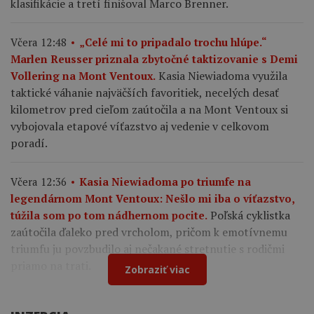
klasifikácie a tretí finišoval Marco Brenner.
Včera 12:48
„Celé mi to pripadalo trochu hlúpe.“
Marlen Reusser priznala zbytočné taktizovanie s Demi
Kasia Niewiadoma využila
Vollering na Mont Ventoux.
taktické váhanie najväčších favoritiek, necelých desať
kilometrov pred cieľom zaútočila a na Mont Ventoux si
vybojovala etapové víťazstvo aj vedenie v celkovom
poradí.
Včera 12:36
Kasia Niewiadoma po triumfe na
legendárnom Mont Ventoux: Nešlo mi iba o víťazstvo,
Poľská cyklistka
túžila som po tom nádhernom pocite.
zaútočila ďaleko pred vrcholom, pričom k emotívnemu
triumfu ju povzbudilo aj nečakané stretnutie s rodičmi
priamo na trati.
Zobraziť viac