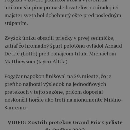
únikom skupinu prenasledovateľov, no úradujúci
majster sveta bol dobehnutý ešte pred posledným
stúpaním.
Zvyšok úniku obsadil priečky v prvej sedmičke,
zatiaľ čo hromadný špurt pelotónu ovládol Arnaud
De Lie (Lotto) pred obhajcom titulu Michaelom
Matthewsom (Jayco-AlUla).
Pogačar napokon finišoval na 29. mieste, čo je
preňho najhorší výsledok na jednodňových
pretekoch v tejto sezóne, pričom doposiaľ
neskončil horšie ako tretí na monumente Miláno-
Sanremo.
VIDEO: Zostrih pretekov Grand Prix Cycliste
de Québec 2025: