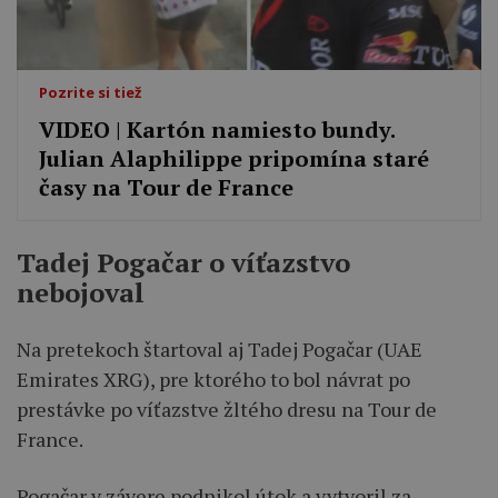
Pozrite si tiež
VIDEO ‎| Kartón namiesto bundy.
Julian Alaphilippe pripomína staré
časy na Tour de France
Tadej Pogačar o víťazstvo
nebojoval
Na pretekoch štartoval aj Tadej Pogačar (UAE
Emirates XRG), pre ktorého to bol návrat po
prestávke po víťazstve žltého dresu na Tour de
France.
Pogačar v závere podnikol útok a vytvoril za