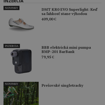
INZERCIA
NOVINKY
DMT KR0 EVO Superlight: Keď
sa ľahkosť stane výhodou
409,00
€
INZERCIA
BBB elektrická mini pumpa
BMP-201 BarBank
79,95
€
NOVINKY
Prešovské singletracky