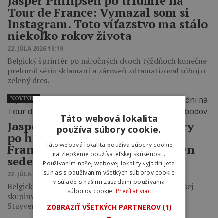
Jasper Philipsen po triumfe na
Tour de France: Vymazal som si
Instagram. Toto víťazstvo ma stálo
niekoľko rokov života
22. JÚLA 2026 18:19
Belgický šprintér po náročných dvoch týždňoch konečne
prelomil sériu sklamaní a zároveň zdramatizoval súboj o
zelený dres.
NOVINKY
Táto webová lokalita
Jasper Philipsen sa dočkal výhry
používa súbory cookie.
po hektickom dni na Tour de
Táto webová lokalita používa súbory cookie
France, na zelený dres stráca len
na zlepšenie používateľskej skúsenosti.
sedem bodov
Používaním našej webovej lokality vyjadrujete
súhlas s používaním všetkých súborov cookie
22. JÚLA 2026 17:49
v súlade s našimi zásadami používania
Belgický šprintér uspel v záverečnom šprinte menšej
súborov cookie.
Prečítať viac
skupiny po tom, ako dobehli sólový pokus Jaspera
Stuyvena necelé štyri kilometre pred…
ZOBRAZIŤ VŠETKÝCH PARTNEROV
(1)
→