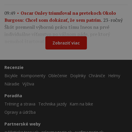
09:49
Oscar Onley triumfoval na pretekoch Okolo
23-ročný
Burgosu: Chcel som dokázať, že sem patrím.
Škót premenil výbornú prácu tímu Ineos na prvé
individuálne víťazstvo po vážnom páde, pre ktorý
nemohol štartovať na Tour de France.
Zobraziť viac
Recenzie
Bicykle
Komponenty
Oblečenie
Doplnky
Chrániče
Helmy
Náradie
Výživa
Poradňa
Tréning a strava
Technika jazdy
Kam na bike
Opravy a údržba
Partnerské weby