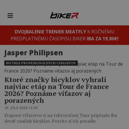
DVOJBALENIE TRENIEK MEATFLY
K ROČNÉMU
PREDPLATNÉMU ČASOPISU BIKER
IBA ZA 19,80€!
Jasper Philipsen
BICYKLE PROFESIONÁLNYCH CYKLISTOV
Ktoré značky bicyklov vyhrali
najviac etáp na Tour de France
2026? Poznáme víťazov aj
porazených
28. JÚLA 2026 10:29
Etapové víťazstvo si na tohtoročnej Tour pripísalo iba
deväť značiek bicyklov. Pozrite si ich poradie.