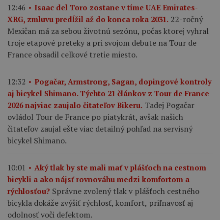
12:46
Isaac del Toro zostane v tíme UAE Emirates-
22-ročný
XRG, zmluvu predĺžil až do konca roka 2031.
Mexičan má za sebou životnú sezónu, počas ktorej vyhral
troje etapové preteky a pri svojom debute na Tour de
France obsadil celkové tretie miesto.
12:32
Pogačar, Armstrong, Sagan, dopingové kontroly
aj bicykel Shimano. Týchto 21 článkov z Tour de France
Tadej Pogačar
2026 najviac zaujalo čitateľov Bikeru.
ovládol Tour de France po piatykrát, avšak našich
čitateľov zaujal ešte viac detailný pohľad na servisný
bicykel Shimano.
10:01
Aký tlak by ste mali mať v plášťoch na cestnom
bicykli a ako nájsť rovnováhu medzi komfortom a
Správne zvolený tlak v plášťoch cestného
rýchlosťou?
bicykla dokáže zvýšiť rýchlosť, komfort, priľnavosť aj
odolnosť voči defektom.