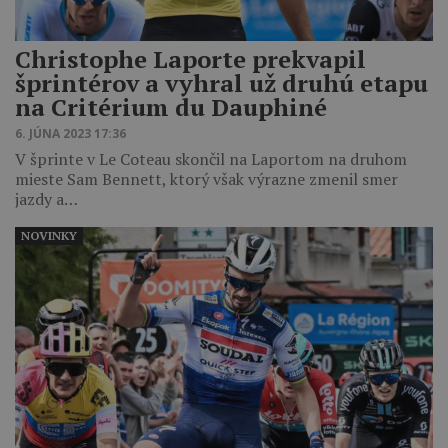
Christophe Laporte prekvapil
šprintérov a vyhral už druhú etapu
na Critérium du Dauphiné
6. JÚNA 2023 17:36
V šprinte v Le Coteau skončil na Laportom na druhom
mieste Sam Bennett, ktorý však výrazne zmenil smer
jazdy a…
NOVINKY