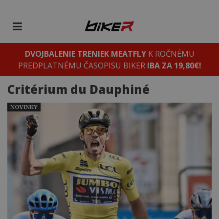
DVOJBALENIE TRENIEK MEATFLY
K ROČNÉMU
PREDPLATNÉMU ČASOPISU BIKER
IBA ZA 19,80€!
Critérium du Dauphiné
NOVINKY