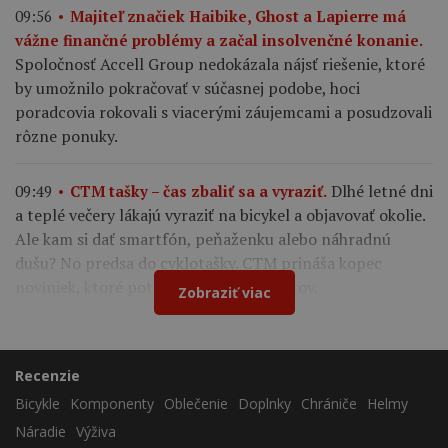
09:56
Majiteľ značiek Haibike, Ghost a Lapierre má
vážne finančné problémy a začal insolvenčné konanie.
Spoločnosť Accell Group nedokázala nájsť riešenie, ktoré
by umožnilo pokračovať v súčasnej podobe, hoci
poradcovia rokovali s viacerými záujemcami a posudzovali
rôzne ponuky.
Dlhé letné dni
09:49
CTM tašky – čas zbaliť sa a vyraziť.
a teplé večery lákajú vyraziť na bicykel a objavovať okolie.
Ale kam si dať smartfón, peňaženku alebo náhradnú
dušu? No predsa do cyklotašky. CTM prináša kopec
noviniek, ktoré potešia všetkých cyklistov.
Zobraziť viac
Recenzie
Bicykle
Komponenty
Oblečenie
Doplnky
Chrániče
Helmy
Náradie
Výživa