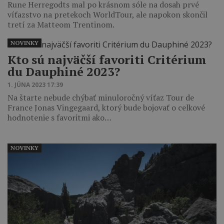
Rune Herregodts mal po krásnom sóle na dosah prvé
víťazstvo na pretekoch WorldTour, ale napokon skončil
tretí za Matteom Trentinom.
NOVINKY
Kto sú najväčší favoriti Critérium
du Dauphiné 2023?
1. JÚNA 2023 17:39
Na štarte nebude chýbať minuloročný víťaz Tour de
France Jonas Vingegaard, ktorý bude bojovať o celkové
hodnotenie s favoritmi ako…
NOVINKY