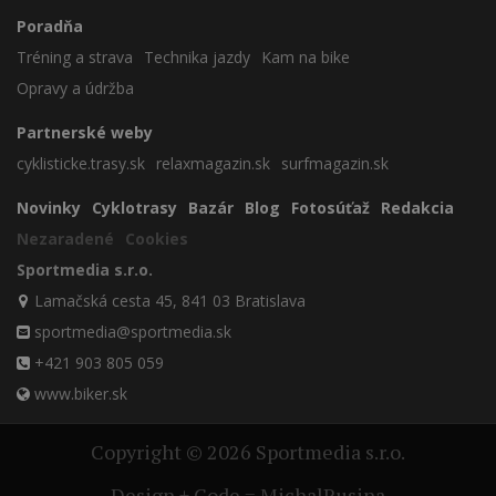
Poradňa
Tréning a strava
Technika jazdy
Kam na bike
Opravy a údržba
Partnerské weby
cyklisticke.trasy.sk
relaxmagazin.sk
surfmagazin.sk
Novinky
Cyklotrasy
Bazár
Blog
Fotosúťaž
Redakcia
Nezaradené
Cookies
Sportmedia s.r.o.
Lamačská cesta 45, 841 03 Bratislava
sportmedia@sportmedia.sk
+421 903 805 059
www.biker.sk
Copyright © 2026 Sportmedia s.r.o.
Design + Code = MichalRusina