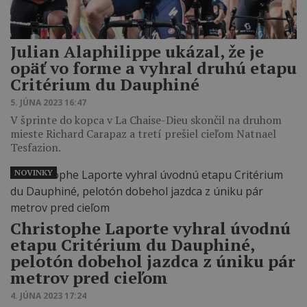
Julian Alaphilippe ukázal, že je
opäť vo forme a vyhral druhú etapu
Critérium du Dauphiné
5. JÚNA 2023 16:47
V šprinte do kopca v La Chaise-Dieu skončil na druhom
mieste Richard Carapaz a tretí prešiel cieľom Natnael
Tesfazion.
NOVINKY
Christophe Laporte vyhral úvodnú
etapu Critérium du Dauphiné,
pelotón dobehol jazdca z úniku pár
metrov pred cieľom
4. JÚNA 2023 17:24