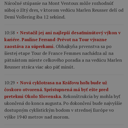
Náročné stúpanie na Mont Ventoux môže rozhodnúť
súboj o žltý dres, v ktorom vedúcu Marlen Reusser delí od
Demi Vollering iba 12 sekúnd.
10:58
Nestačil jej ani najlepší desaťminútový výkon v
kariére. Pauline Ferrand-Prévot na Tour výrazne
Obhajkyňa prvenstva sa po
zaostáva za súperkami.
šiestej etape Tour de France Femmes nachádza až na
pätnástom mieste celkového poradia a na vedúcu Marlen
Reusser stráca viac ako päť minút.
10:29
Nová cyklotrasa na Kráľovu hoľu bude už
čoskoro otvorená. Sprístupnená má byť ešte pred
Rekonštrukcia by mohla byť
pretekmi Okolo Slovenska.
ukončená do konca augusta. Po dokončení bude najvyššie
dostupným cyklistickým bodom v strednej Európe vo
výške 1940 metrov nad morom.