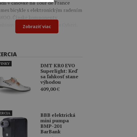
dil v časovke na Tour de France
mes bicykle s elektronickým radením
WOO. Čínske komponenty
binoval s dielmi Shimano a Cybrei.
Zobraziť viac
ZERCIA
INKY
DMT KR0 EVO
Superlight: Keď
sa ľahkosť stane
výhodou
409,00
€
ERCIA
BBB elektrická
mini pumpa
BMP-201
BarBank