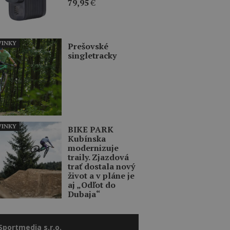
79,95
€
INKY
Prešovské
singletracky
INKY
BIKE PARK
Kubínska
modernizuje
traily. Zjazdová
trať dostala nový
život a v pláne je
aj „Odľot do
Dubaja“
Sportmedia s.r.o.