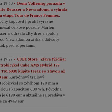
a 19:40
Demi Vollering porazila v
inte Reusser a Niewiadomu a vyhrala
tu etapu Tour de France Femmes.
očný kopcovitý profil výrazne
iešal celkové poradie. Marlen
ser si udržala žltý dres a spolu s
iou Niewiadomou získala dôležitý
kok pred súperkami.
a 19:27
CUBE Store | Zľava týždňa:
ktrobicykel Cube AMS Hybrid 177
2 TM 600X kúpite teraz so zľavou až
Karbónový trailový
 eur.
ktrobicykel so zdvihom 170 mm a
ériou s kapacitou 600 Wh. Pôvodná
 je 6199 eur a aktuálne sa predáva v
e za 4949 eur.