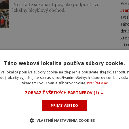
Včer
Prečítajte si zopár tipov, ako podporiť svoj
lokálny bicyklový obchod.
Fra
zvíť
záro
dru
ktor
a tr
Včer
Táto webová lokalita používa súbory cookie.
Bur
vá lokalita používa súbory cookie na zlepšenie používateľskej skúsenosti. 
vrch
vej lokality vyjadrujete súhlas s používaním všetkých súborov cookie v súla
Giul
zásadami používania súborov cookie.
Prečítať viac
Mas
ZOBRAZIŤ VŠETKÝCH PARTNEROV
(1) →
Včer
PRIJAŤ VŠETKO
má 
Rad
VLASTNÉ NASTAVENIA COOKIES
TW