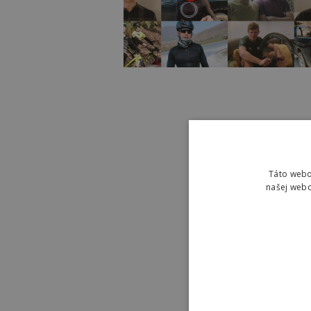
Táto webo
našej webo