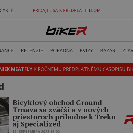
CYKLE
PRIDAJTE SA K PREDPLATITEĽOM
RANCE
RECENZIE
PORADŇA
KVÍZY
BAZÁR
ZĽA
NIEK MEATFLY
K ROČNÉMU PREDPLATNÉMU ČASOPISU BI
d
Bicyklový obchod Ground
Trnava sa zväčší a v nových
priestoroch pribudne k Treku
aj Specialized
11. SEPTEMBRA 2023 16:02