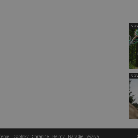
NOV
NOV
čenie
Doplnky
Chrániče
Helmy
Náradie
Výživa