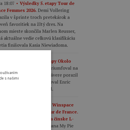
a 18:07
Výsledky 5. etapy Tour de
Demi Vollering
nce Femmes 2026.
azila v šprinte troch pretekárok a
veň favoritiek na žltý dres. Na
hom mieste skončila Marlen Reusser,
á aktuálne vedie celkovú klasifikáciu
etia finišovala Kasia Niewiadoma.
a 17:36
Výsledky 2. etapy Okolo
Oscar Onley triumfoval na
gosu 2026.
Používaním
ole Valle del Sol, keď v závere porazil
de s našimi
ia Cicconeho. Tretí finišoval Enric
 so stratou dvoch sekúnd.
a 17:22
Čínska značka Winspace
premiéru na ženskej Tour de France.
enie Ultegra vymenili za čínske L-
Tím Mayenne Monbana My Pie
OO.