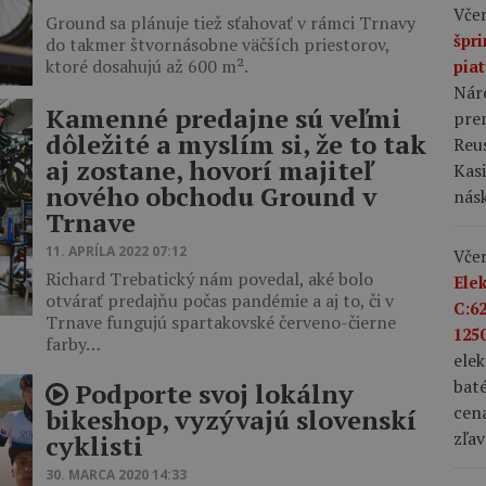
Včer
Ground sa plánuje tiež sťahovať v rámci Trnavy
špr
do takmer štvornásobne väčších priestorov,
ktoré dosahujú až 600 m².
pia
Nár
Kamenné predajne sú veľmi
prem
dôležité a myslím si, že to tak
Reus
aj zostane, hovorí majiteľ
Kas
nového obchodu Ground v
nás
Trnave
11. APRÍLA 2022 07:12
Včer
Richard Trebatický nám povedal, aké bolo
Ele
otvárať predajňu počas pandémie a aj to, či v
C:6
Trnave fungujú spartakovské červeno-čierne
1250
farby…
ele
bat
Podporte svoj lokálny
cena
bikeshop, vyzývajú slovenskí
zľav
cyklisti
30. MARCA 2020 14:33