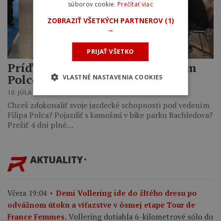
súborov cookie.
Prečítať viac
ZOBRAZIŤ VŠETKÝCH PARTNEROV
(1)
→
PRIJAŤ VŠETKO
Príďte na bikový kemp s Filipom
Polcom!
VLASTNÉ NASTAVENIA COOKIES
10. JÚLA 2014 13:52
Chceš zdokonaliť svoje jazdecké schopnosti pod vedením
Filipa Polca? Pojazdiť s kamošmi v bike parku Bachledova?
Prežiť 4 dni plné…
AKTUALITY
Včera 19:04
Demi Vollering ide do žltého dresu po
odvážnom útoku a víťazstve v ôsmej etape Tour de
Vollering dotiahla 6-kilometrové sólo do
France Femmes.