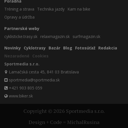
Poradňa
Tréning a strava
Technika jazdy
Kam na bike
Opravy a údržba
Partnerské weby
cyklisticke.trasy.sk
relaxmagazin.sk
surfmagazin.sk
Novinky
Cyklotrasy
Bazár
Blog
Fotosúťaž
Redakcia
Nezaradené
Cookies
Sportmedia s.r.o.
Lamačská cesta 45, 841 03 Bratislava
sportmedia@sportmedia.sk
+421 903 805 059
www.biker.sk
Copyright © 2026 Sportmedia s.r.o.
Design + Code = MichalRusina