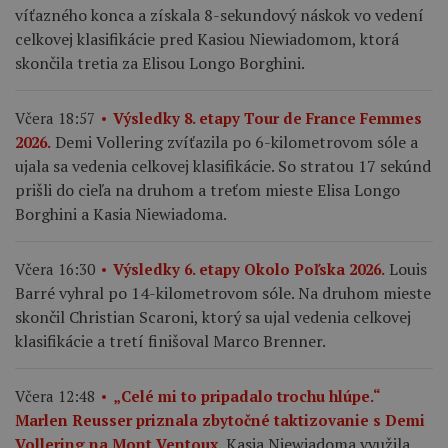
víťazného konca a získala 8-sekundový náskok vo vedení
celkovej klasifikácie pred Kasiou Niewiadomom, ktorá
skončila tretia za Elisou Longo Borghini.
Včera 18:57
Výsledky 8. etapy Tour de France Femmes
Demi Vollering zvíťazila po 6-kilometrovom sóle a
2026.
ujala sa vedenia celkovej klasifikácie. So stratou 17 sekúnd
prišli do cieľa na druhom a treťom mieste Elisa Longo
Borghini a Kasia Niewiadoma.
Louis
Včera 16:30
Výsledky 6. etapy Okolo Poľska 2026.
Barré vyhral po 14-kilometrovom sóle. Na druhom mieste
skončil Christian Scaroni, ktorý sa ujal vedenia celkovej
klasifikácie a tretí finišoval Marco Brenner.
Včera 12:48
„Celé mi to pripadalo trochu hlúpe.“
Marlen Reusser priznala zbytočné taktizovanie s Demi
Kasia Niewiadoma využila
Vollering na Mont Ventoux.