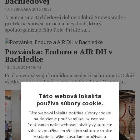
Bachledovej
17. FEBRUÁRA 2015 10:57
7. marca sa v Bachledovej doline odohrá Snowparade -
pretek na snowscootoch a bicykloch, ktorý
spoluorganizuje Filip Polc. Prídťe sa…
Pozvánka: Enduro a AIR DH v
Bachledke
13. JÚLA 2014 16:44
Príď a over si svoju kondičku a jazdecké schopnosti. Dokáž
všetkým, že si najlepší a poraz Filipa Polca. V sobotu…
Táto webová lokalita
používa súbory cookie.
Táto webová lokalita používa súbory cookie
na zlepšenie používateľskej skúsenosti.
Používaním našej webovej lokality vyjadrujete
súhlas s používaním všetkých súborov cookie
v súlade s našimi zásadami používania