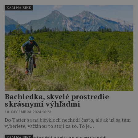
KAM NA BIKE
Bachledka, skvelé prostredie
s krásnymi výhľadmi
10. DECEMBRA 2024 10:51
Do Tatier sa na bicykloch nechodí často, ale ak už sa tam
vyberiete, väčšinou to stojí za to. To je…
KAM NA BIKE