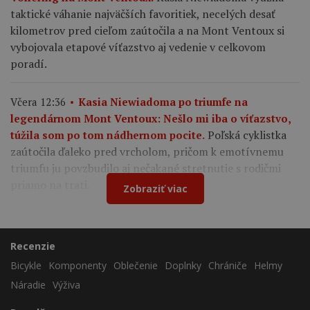
taktické váhanie najväčších favoritiek, necelých desať
kilometrov pred cieľom zaútočila a na Mont Ventoux si
vybojovala etapové víťazstvo aj vedenie v celkovom
poradí.
Včera 12:36
Kasia Niewiadoma po triumfe na
legendárnom Mont Ventoux: Nešlo mi iba o víťazstvo,
Poľská cyklistka
túžila som po tom nádhernom pocite.
zaútočila ďaleko pred vrcholom, pričom k emotívnemu
triumfu ju povzbudilo aj nečakané stretnutie s rodičmi
priamo na trati.
Zobraziť viac
Recenzie
Bicykle
Komponenty
Oblečenie
Doplnky
Chrániče
Helmy
Náradie
Výživa