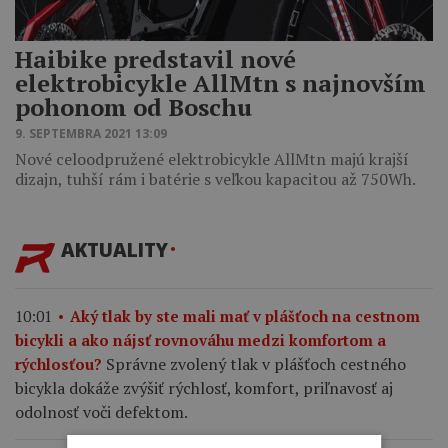
Haibike predstavil nové
elektrobicykle AllMtn s najnovším
pohonom od Boschu
9. SEPTEMBRA 2021 13:09
Nové celoodpružené elektrobicykle AllMtn majú krajší
dizajn, tuhší rám i batérie s veľkou kapacitou až 750Wh.
AKTUALITY
10:01
Aký tlak by ste mali mať v plášťoch na cestnom
bicykli a ako nájsť rovnováhu medzi komfortom a
Správne zvolený tlak v plášťoch cestného
rýchlosťou?
bicykla dokáže zvýšiť rýchlosť, komfort, priľnavosť aj
odolnosť voči defektom.