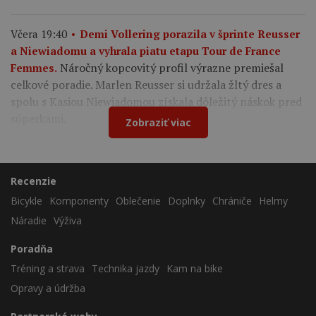
Včera 19:40
Demi Vollering porazila v šprinte Reusser
a Niewiadomu a vyhrala piatu etapu Tour de France
Náročný kopcovitý profil výrazne premiešal
Femmes.
celkové poradie. Marlen Reusser si udržala žltý dres a
spolu s Kasiou Niewiadomou získala dôležitý náskok pred
súperkami.
Zobraziť viac
Recenzie
Bicykle
Komponenty
Oblečenie
Doplnky
Chrániče
Helmy
Náradie
Výživa
Poradňa
Tréning a strava
Technika jazdy
Kam na bike
Opravy a údržba