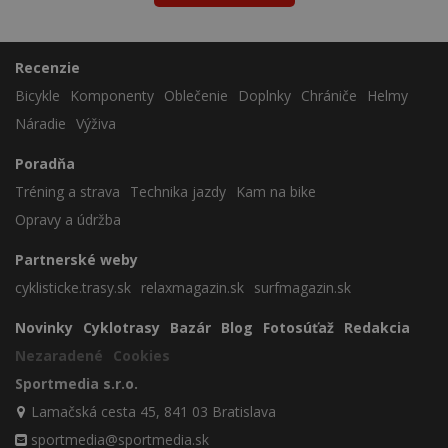
Recenzie
Bicykle
Komponenty
Oblečenie
Doplnky
Chrániče
Helmy
Náradie
Výživa
Poradňa
Tréning a strava
Technika jazdy
Kam na bike
Opravy a údržba
Partnerské weby
cyklisticke.trasy.sk
relaxmagazin.sk
surfmagazin.sk
Novinky
Cyklotrasy
Bazár
Blog
Fotosúťaž
Redakcia
Nezaradené
Cookies
Sportmedia s.r.o.
Lamačská cesta 45, 841 03 Bratislava
sportmedia@sportmedia.sk