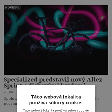
NOVINKY
Specialized predstavil nový Allez
Sprint s diskovými brzdami
20. AUGUSTA 2018 13:22
Táto webová lokalita
Spolu s ním predstavili aj vynovený cyklokros CruX s
používa súbory cookie.
novými farebnými variantami.
Táto webová lokalita používa súbory cookie