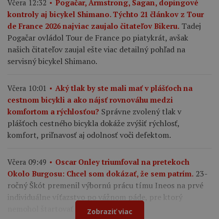
Včera 12:32
Pogačar, Armstrong, Sagan, dopingové
kontroly aj bicykel Shimano. Týchto 21 článkov z Tour
Tadej
de France 2026 najviac zaujalo čitateľov Bikeru.
Pogačar ovládol Tour de France po piatykrát, avšak
našich čitateľov zaujal ešte viac detailný pohľad na
servisný bicykel Shimano.
Včera 10:01
Aký tlak by ste mali mať v plášťoch na
cestnom bicykli a ako nájsť rovnováhu medzi
Správne zvolený tlak v
komfortom a rýchlosťou?
plášťoch cestného bicykla dokáže zvýšiť rýchlosť,
komfort, priľnavosť aj odolnosť voči defektom.
Včera 09:49
Oscar Onley triumfoval na pretekoch
23-
Okolo Burgosu: Chcel som dokázať, že sem patrím.
ročný Škót premenil výbornú prácu tímu Ineos na prvé
individuálne víťazstvo po vážnom páde, pre ktorý
nemohol štartovať na Tour de France.
Zobraziť viac