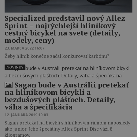
Specialized predstavil nový Allez
Sprint – najrýchlejší hliníkový
cestný bicykel na svete (detaily,
modely, ceny)
23. MARCA 2022 16:07
Žeby hliník konečne začal konkurovať karbónu?
NOVINKY
Sagan bude v Austrálii pretekať
na hliníkovom bicykli a
bezdušových plášťoch. Detaily,
váha a špecifikácia
12. JANUÁRA 2019 19:03
Sagan pretekal na bicykli s hliníkovým rámom naposledy
ako junior. Jeho špeciálny Allez Sprint Disc váži 8
kilogramov.