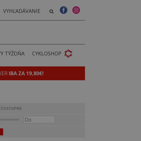
VY TÝŽDŇA
CYKLOSHOP
KER
IBA ZA 19,80€!
VZOSTUPNE