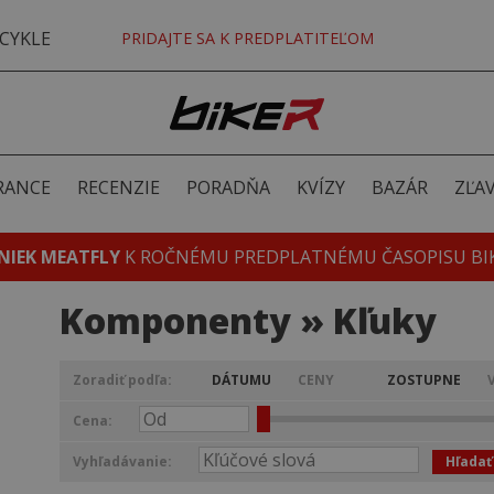
CYKLE
PRIDAJTE SA K PREDPLATITEĽOM
RANCE
RECENZIE
PORADŇA
KVÍZY
BAZÁR
ZĽA
NIEK MEATFLY
K ROČNÉMU PREDPLATNÉMU ČASOPISU BI
Komponenty » Kľuky
Zoradiť podľa:
DÁTUMU
CENY
ZOSTUPNE
Cena:
Vyhľadávanie:
Hľadať