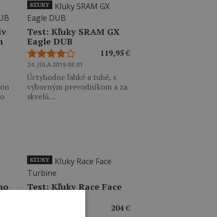
KĽUKY
iv
Test: Kľuky SRAM GX
n
Eagle DUB
119,95
€
24. JÚLA 2019 08:01
Úctyhodne ľahké a tuhé, s
bon
výborným prevodníkom a za
no
skvelú…
KĽUKY
no
Test: Kľuky Race Face
Turbine
204
€