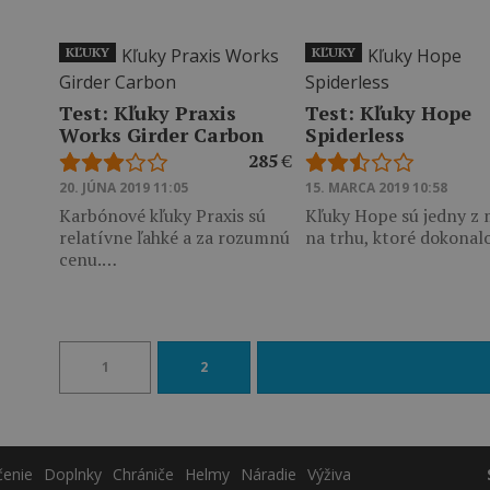
KĽUKY
KĽUKY
Test: Kľuky Praxis
Test: Kľuky Hope
Works Girder Carbon
Spiderless
285
€
20. JÚNA 2019 11:05
15. MARCA 2019 10:58
Karbónové kľuky Praxis sú
Kľuky Hope sú jedny z 
relatívne ľahké a za rozumnú
na trhu, ktoré dokona
cenu.…
1
2
čenie
Doplnky
Chrániče
Helmy
Náradie
Výživa