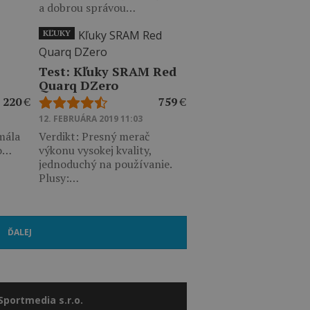
a dobrou správou…
KĽUKY
Test: Kľuky SRAM Red
Quarq DZero
220
€
759
€
12. FEBRUÁRA 2019 11:03
mála
Verdikt: Presný merač
lo…
výkonu vysokej kvality,
jednoduchý na používanie.
Plusy:…
ĎALEJ
Sportmedia s.r.o.