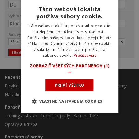
Táto webová lokalita
používa súbory cookie.
Vyhľadávanie:
Táto webová lokalita používa súbory cookie
na zlepšenie používateľskej skúsenosti.
Rok výroby
Používaním našej webovej lokality vyjadrujete
súhlas s používaním všetkých súborov cookie
v súlade s našimi zásadami používania
Hľadať
súborov cookie.
Prečítať viac
ZOBRAZIŤ VŠETKÝCH PARTNEROV
(1)
→
Recenzie
PRIJAŤ VŠETKO
Bicykle
Komponenty
Oblečenie
Doplnky
Chrániče
Helmy
Náradie
Výživa
VLASTNÉ NASTAVENIA COOKIES
Poradňa
Tréning a strava
Technika jazdy
Kam na bike
Opravy a údržba
Partnerské weby