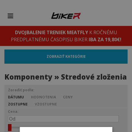
DVOJBALENIE TRENIEK MEATFLY
K ROČNÉMU
PREDPLATNÉMU ČASOPISU BIKER
IBA ZA 19,80€!
ZOBRAZIŤ KATEGÓRIE
Komponenty » Stredové zloženia
Zoradiť podľa:
DÁTUMU
HODNOTENIA
CENY
ZOSTUPNE
VZOSTUPNE
Cena: