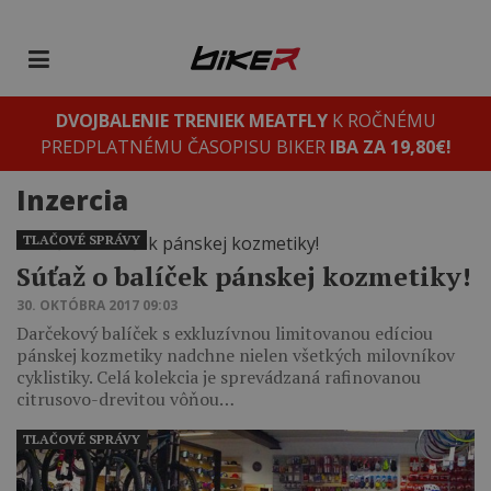
DVOJBALENIE TRENIEK MEATFLY
K ROČNÉMU
PREDPLATNÉMU ČASOPISU BIKER
IBA ZA 19,80€!
Inzercia
TLAČOVÉ SPRÁVY
Súťaž o balíček pánskej kozmetiky!
30. OKTÓBRA 2017 09:03
Darčekový balíček s exkluzívnou limitovanou edíciou
pánskej kozmetiky nadchne nielen všetkých milovníkov
cyklistiky. Celá kolekcia je sprevádzaná rafinovanou
citrusovo-drevitou vôňou…
TLAČOVÉ SPRÁVY