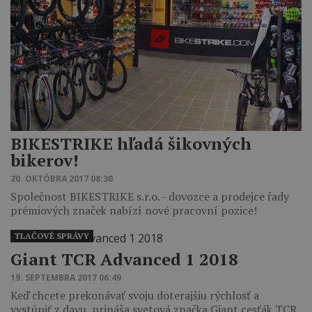
BIKESTRIKE hľadá šikovných
bikerov!
20. OKTÓBRA 2017 08:30
Společnost BIKESTRIKE s.r.o. - dovozce a prodejce řady
prémiových značek nabízí nové pracovní pozice!
TLAČOVÉ SPRÁVY
Giant TCR Advanced 1 2018
19. SEPTEMBRA 2017 06:49
Keď chcete prekonávať svoju doterajšiu rýchlosť a
vystúpiť z davu, prináša svetová značka Giant cesťák TCR