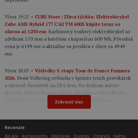
Včera 19:27
CUBE Store | Zľava týždňa: Elektrobicykel
Cube AMS Hybrid 177 C:62 TM 600X kúpite teraz so
Karbónový trailový elektrobicykel so
zľavou až 1250 eur.
zdvihom 170 mm a batériou s kapacitou 600 Wh. Pôvodná
cena je 6199 eur a aktuálne sa predáva v zľave za 4949
eur.
Včera 18:07
Výsledky 5. etapy Tour de France Femmes
Demi Vollering zvíťazila v šprinte troch pretekárok
2026.
a zároveň favoritiek na žltý dres. Na druhom mieste
skončila Marlen Reusser, ktorá aktuálne vedie celkovú
klasifikáciu a tretia finišovala Kasia Niewiadoma.
Zobraziť viac
Recenzie
Bicykle
Komponenty
Oblečenie
Doplnky
Chrániče
Helmy