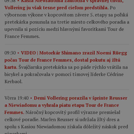
09:38
Kasia Niewiadoma zaútočila v správnej chvíli,
Po
Vollering ju však tesne pred cieľom predstihla.
výbornom výkone v kopcovitom závere 5. etapy sa poľská
pretekárka posunula na tretie miesto celkového poradia a
upevnila si pozíciu medzi hlavnými favoritkami Tour de
France Femmes.
09:30
VIDEO | Motorkár Shimano zrazil Noemi Rüegg
počas Tour de France Femmes, dostal pokutu aj žltú
Švajčiarska pretekárka sa po páde rýchlo vrátila na
kartu.
bicykel a pokračovala v pomoci tímovej líderke Cédrine
Kerbaol.
Včera 19:40
Demi Vollering porazila v šprinte Reusser
a Niewiadomu a vyhrala piatu etapu Tour de France
Náročný kopcovitý profil výrazne premiešal
Femmes.
celkové poradie. Marlen Reusser si udržala žltý dres a
spolu s Kasiou Niewiadomou získala dôležitý náskok pred
súperkami.