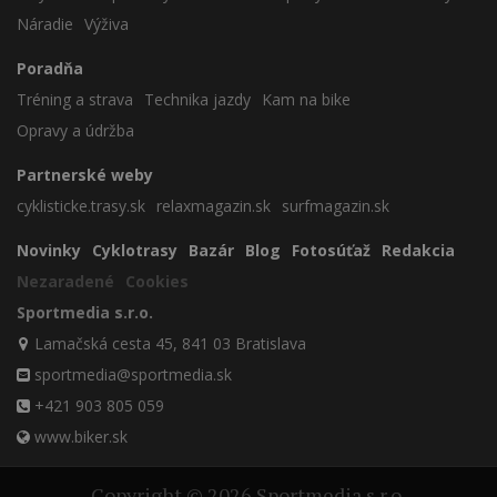
Náradie
Výživa
Poradňa
Tréning a strava
Technika jazdy
Kam na bike
Opravy a údržba
Partnerské weby
cyklisticke.trasy.sk
relaxmagazin.sk
surfmagazin.sk
Novinky
Cyklotrasy
Bazár
Blog
Fotosúťaž
Redakcia
Nezaradené
Cookies
Sportmedia s.r.o.
Lamačská cesta 45, 841 03 Bratislava
sportmedia@sportmedia.sk
+421 903 805 059
www.biker.sk
Copyright © 2026 Sportmedia s.r.o.