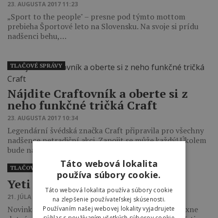
23. AUGUSTA 2017 11:23
„Sport to the people" – presne pod týmto mottom
prebieha Športové leto na Slovensku. Na svoje si prídu
nadšenci behu,…
TLAČOVÉ SPRÁVY
Nájdite Craftovník a oberte si z
neho funkčné tričká Craft
23. AUGUSTA 2017 10:34
Legendární švédská značka Craft připravila pro všechny
nadšence netradiční akci. Zapojit se může každý! Úkolem
bude najít vzácný strom Craftovník,…
Táto webová lokalita
TLAČOVÉ SPRÁVY
používa súbory cookie.
Yeti SB5 a SB5+
Táto webová lokalita používa súbory cookie
21. JÚLA 2017 00:00
na zlepšenie používateľskej skúsenosti.
Novinkami SB 5 a SB 5+ pre rok 2017 YETI komplexne
Používaním našej webovej lokality vyjadrujete
súhlas s používaním všetkých súborov cookie