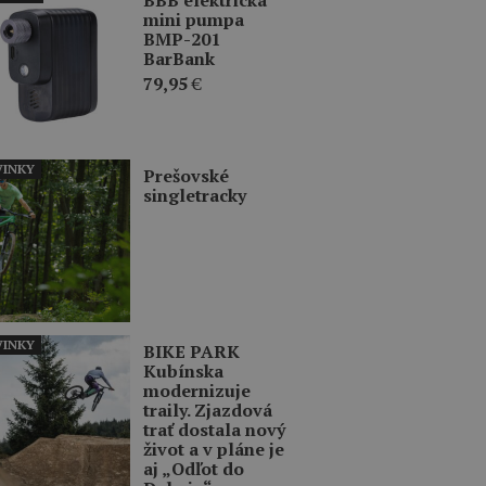
mini pumpa
BMP-201
BarBank
79,95
€
INKY
Prešovské
singletracky
INKY
BIKE PARK
Kubínska
modernizuje
traily. Zjazdová
trať dostala nový
život a v pláne je
aj „Odľot do