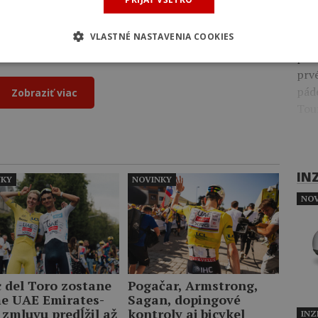
Včer
il výbornú prácu tímu Ineos na prvé individuálne
pre
 nemohol štartovať na Tour de France.
VLASTNÉ NASTAVENIA COOKIES
dok
pre
prv
pád
Zobraziť viac
Tou
IN
NKY
NOVINKY
NOV
c del Toro zostane
Pogačar, Armstrong,
me UAE Emirates-
Sagan, dopingové
 zmluvu predĺžil až
kontroly aj bicykel
INZ