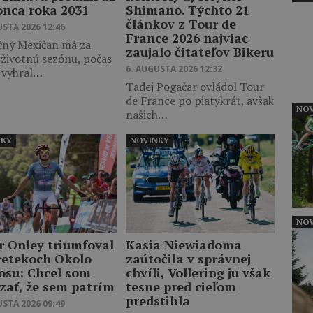
onca roka 2031
Shimano. Týchto 21
článkov z Tour de
USTA 2026 12:46
France 2026 najviac
čný Mexičan má za
zaujalo čitateľov Bikeru
 životnú sezónu, počas
6. AUGUSTA 2026 12:32
j vyhral…
Tadej Pogačar ovládol Tour
de France po piatykrát, avšak
NOV
našich…
NKY
NOVINKY
NOV
r Onley triumfoval
Kasia Niewiadoma
retekoch Okolo
zaútočila v správnej
osu: Chcel som
chvíli, Vollering ju však
zať, že sem patrím
tesne pred cieľom
predstihla
USTA 2026 09:49