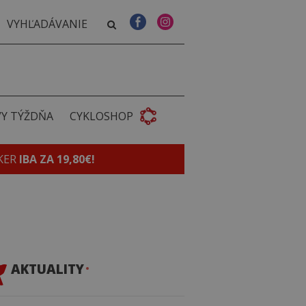
VY TÝŽDŇA
CYKLOSHOP
KER
IBA ZA 19,80€!
AKTUALITY