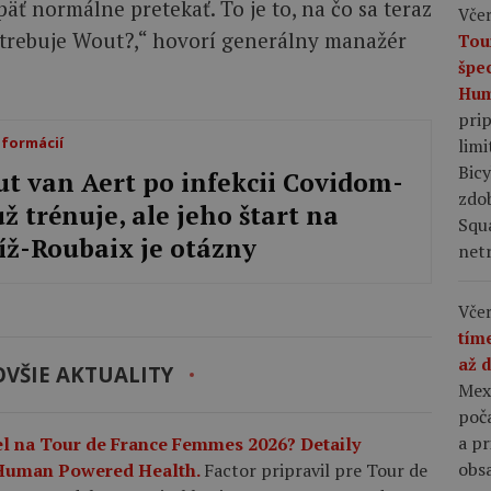
ť normálne pretekať. To je to, na čo sa teraz
Včer
trebuje Wout?,“ hovorí generálny manažér
Tou
špe
Hum
pri
nformácií
limi
Bic
t van Aert po infekcii Covidom-
zdo
už trénuje, ale jeho štart na
Squ
íž-Roubaix je otázny
netr
Včer
tím
až 
VŠIE AKTUALITY
Mex
poča
a p
el na Tour de France Femmes 2026? Detaily
obsa
u Human Powered Health.
Factor pripravil pre Tour de