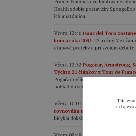
France Femmes dve limitované edíci
Health zdobia postavičky SpongeBob 
ich anatómiou.
Včera 12:46
Isaac del Toro zostan
konca roka 2031.
22-ročný Mexičan m
etapové preteky a pri svojom debute 
Včera 12:32
Pogačar, Armstrong, S
Týchto 21 článkov z Tour de France
Pogačar ovládol Tour de France po pia
pohľad na servisný bicykel Shimano.
Táto webo
Včera 10:01
Aký tlak by ste mali ma
našej webo
rovnováhu medzi komfortom a rý
bicykla dokáže zvýšiť rýchlosť, komfo
Včera 09:49
Oscar Onley triumfova