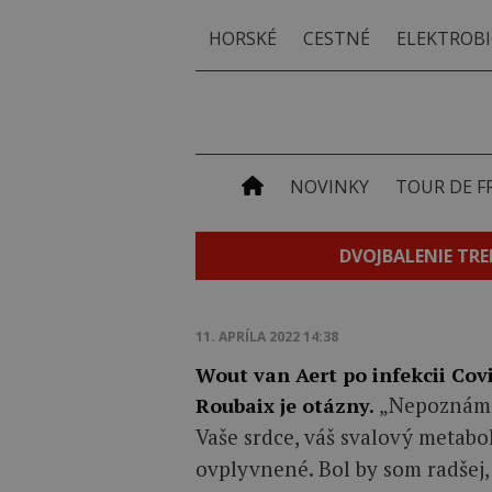
HORSKÉ
CESTNÉ
ELEKTROBI
NOVINKY
TOUR DE F
DVOJBALENIE TRE
11. APRÍLA 2022 14:38
Wout van Aert po infekcii Covi
„Nepoznáme
Roubaix je otázny.
Vaše srdce, váš svalový metabo
ovplyvnené. Bol by som radšej, 