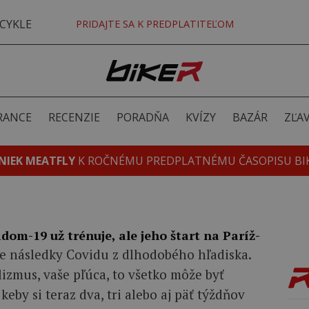
CYKLE
PRIDAJTE SA K PREDPLATITEĽOM
RANCE
RECENZIE
PORADŇA
KVÍZY
BAZÁR
ZĽA
NIEK MEATFLY
K ROČNÉMU PREDPLATNÉMU ČASOPISU BI
dom-19 už trénuje, ale jeho štart na Paríž-
 následky Covidu z dlhodobého hľadiska.
lizmus, vaše pľúca, to všetko môže byť
keby si teraz dva, tri alebo aj päť týždňov