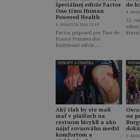
špeciálnej edície Factor
do k
One tímu Human
6. AUG
Powered Health
22-ro
6. AUGUSTA 2026 13:10
sebou
Factor pripravil pre Tour de
ktore
France Femmes dve
limitované edície…
OPRAVY A ÚDRŽBA
NOVI
Aký tlak by ste mali
Osca
mať v plášťoch na
na p
cestnom bicykli a ako
Burg
nájsť rovnováhu medzi
doká
komfortom a
6. AUG