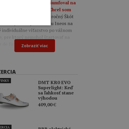
a 09:49
Oscar Onley triumfoval na
tekoch Okolo Burgosu: Chcel som
23-ročný Škót
ázať, že sem patrím.
menil výbornú prácu tímu Ineos na
é individuálne víťazstvo po vážnom
e, pre ktorý nemohol štartovať na
r de France.
Zobraziť viac
ZERCIA
INKY
DMT KR0 EVO
Superlight: Keď
sa ľahkosť stane
výhodou
409,00
€
ERCIA
BBB elektrická