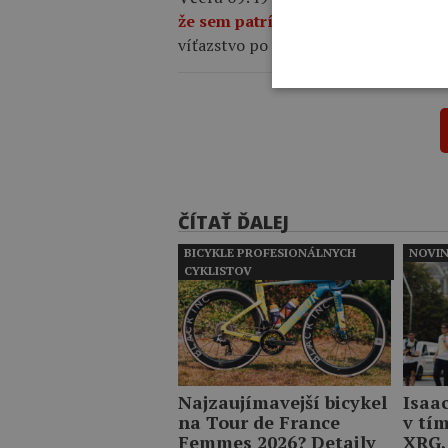
že sem patrím.
23-ročný Škót premen
víťazstvo po vážnom páde, pre ktorý
ČÍTAŤ ĎALEJ
BICYKLE PROFESIONÁLNYCH
NOVI
CYKLISTOV
Najzaujímavejší bicykel
Isaa
na Tour de France
v tí
Femmes 2026? Detaily
XRG,