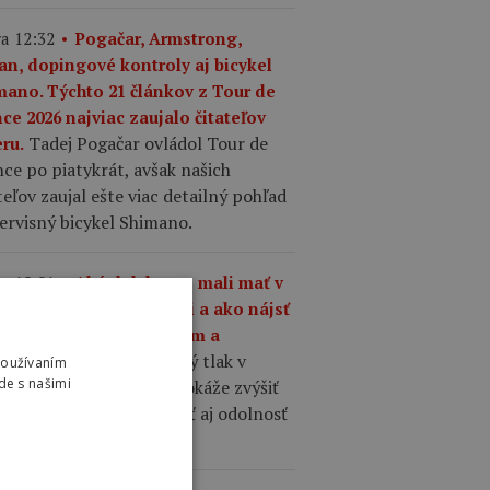
a 12:32
Pogačar, Armstrong,
an, dopingové kontroly aj bicykel
mano. Týchto 21 článkov z Tour de
ce 2026 najviac zaujalo čitateľov
Tadej Pogačar ovládol Tour de
ru.
ce po piatykrát, avšak našich
teľov zaujal ešte viac detailný pohľad
ervisný bicykel Shimano.
a 10:01
Aký tlak by ste mali mať v
šťoch na cestnom bicykli a ako nájsť
nováhu medzi komfortom a
Správne zvolený tlak v
hlosťou?
Používaním
de s našimi
ťoch cestného bicykla dokáže zvýšiť
losť, komfort, priľnavosť aj odolnosť
 defektom.