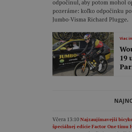
odpočinul, aby potom mohol opä
pozeráme: koľko odpočinku po
Jumbo-Visma Richard Plugge.
Viac i
Wou
19 
Par
NAJNO
Včera 13:10
Najzaujímavejší bicyk
špeciálnej edície Factor One tím