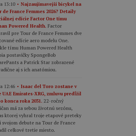
a 13:10
Najzaujímavejší bicykel na
r de France Femmes 2026? Detaily
ciálnej edície Factor One tímu
Factor
an Powered Health.
pravil pre Tour de France Femmes dve
tované edície aero modelu One.
ykle tímu Human Powered Health
bia postavičky SpongeBob
arePants a Patrick Star zobrazené
adične aj s ich anatómiou.
a 12:46
Isaac del Toro zostane v
e UAE Emirates-XRG, zmluvu predĺžil
22-ročný
do konca roka 2031.
ičan má za sebou životnú sezónu,
s ktorej vyhral troje etapové preteky
ri svojom debute na Tour de France
dil celkové tretie miesto.