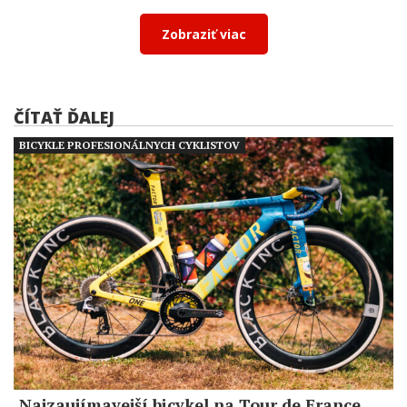
Zobraziť viac
ČÍTAŤ ĎALEJ
BICYKLE PROFESIONÁLNYCH CYKLISTOV
Najzaujímavejší bicykel na Tour de France