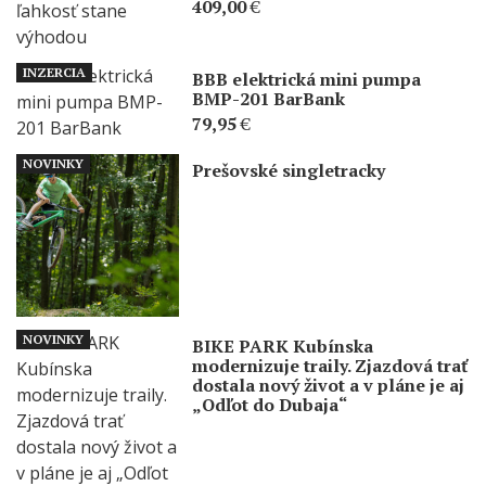
409,00
€
INZERCIA
BBB elektrická mini pumpa
BMP-201 BarBank
79,95
€
NOVINKY
Prešovské singletracky
NOVINKY
BIKE PARK Kubínska
modernizuje traily. Zjazdová trať
dostala nový život a v pláne je aj
„Odľot do Dubaja“