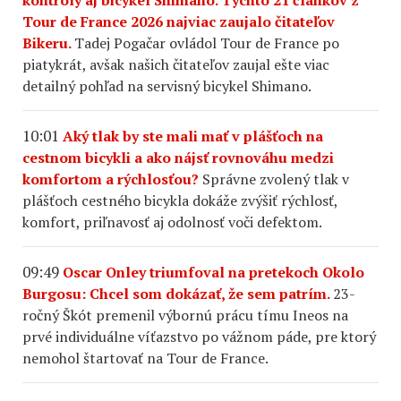
Tour de France 2026 najviac zaujalo čitateľov
Bikeru.
Tadej Pogačar ovládol Tour de France po
piatykrát, avšak našich čitateľov zaujal ešte viac
detailný pohľad na servisný bicykel Shimano.
10:01
Aký tlak by ste mali mať v plášťoch na
cestnom bicykli a ako nájsť rovnováhu medzi
komfortom a rýchlosťou?
Správne zvolený tlak v
plášťoch cestného bicykla dokáže zvýšiť rýchlosť,
komfort, priľnavosť aj odolnosť voči defektom.
09:49
Oscar Onley triumfoval na pretekoch Okolo
Burgosu: Chcel som dokázať, že sem patrím.
23-
ročný Škót premenil výbornú prácu tímu Ineos na
prvé individuálne víťazstvo po vážnom páde, pre ktorý
nemohol štartovať na Tour de France.