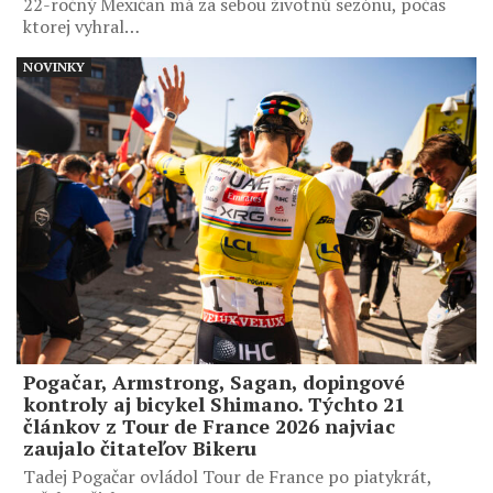
22-ročný Mexičan má za sebou životnú sezónu, počas
ktorej vyhral…
NOVINKY
Pogačar, Armstrong, Sagan, dopingové
kontroly aj bicykel Shimano. Týchto 21
článkov z Tour de France 2026 najviac
zaujalo čitateľov Bikeru
Tadej Pogačar ovládol Tour de France po piatykrát,