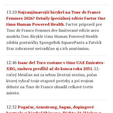
13:10
Najzaujímavejší bicykel na Tour de France
Femmes 2026? Detaily špeciálnej edície Factor One
tímu Human Powered Health.
Factor pripravil pre
Tour de France Femmes dve limitované edície aero
modelu One. Bicykle tímu Human Powered Health
zdobia postavičky SpongeBob SquarePants a Patrick
Star zobrazené netradične aj s ich anatómiou.
12:46
Isaac del Toro zostane v tíme UAE Emirates-
XRG, zmluvu predĺžil až do konca roka 2031.
22-
ročný Mexičan má za sebou životnú sezónu, počas
ktorej vyhral troje etapové preteky a pri svojom
debute na Tour de France obsadil celkové tretie
miesto.
12:32
Pogačar, Armstrong, Sagan, dopingové
kontroly aj bicykel Shimano. Týchto 21 článkov z