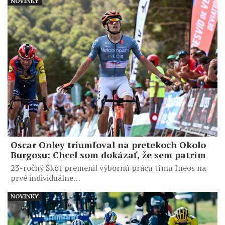
NOVINKY
Oscar Onley triumfoval na pretekoch Okolo
Burgosu: Chcel som dokázať, že sem patrím
23-ročný Škót premenil výbornú prácu tímu Ineos na
prvé individuálne…
NOVINKY