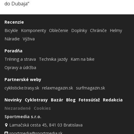
Recenzie
Bicykle
Komponenty
Oblečenie
Doplnky
Chrániče
Helmy
Náradie
Výživa
Poradňa
Tréning a strava
Technika jazdy
Kam na bike
Opravy a údržba
Partnerské weby
cyklisticke.trasy.sk
relaxmagazin.sk
surfmagazin.sk
Novinky
Cyklotrasy
Bazár
Blog
Fotosúťaž
Redakcia
Nezaradené
Cookies
Sportmedia s.r.o.
Lamačská cesta 45, 841 03 Bratislava
sportmedia@sportmedia.sk