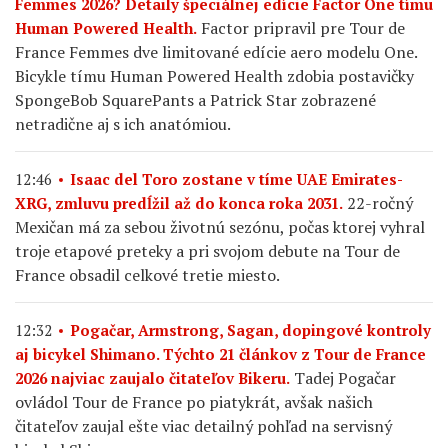
Femmes 2026? Detaily špeciálnej edície Factor One tímu
Factor pripravil pre Tour de
Human Powered Health.
France Femmes dve limitované edície aero modelu One.
Bicykle tímu Human Powered Health zdobia postavičky
SpongeBob SquarePants a Patrick Star zobrazené
netradične aj s ich anatómiou.
12:46
Isaac del Toro zostane v tíme UAE Emirates-
22-ročný
XRG, zmluvu predĺžil až do konca roka 2031.
Mexičan má za sebou životnú sezónu, počas ktorej vyhral
troje etapové preteky a pri svojom debute na Tour de
France obsadil celkové tretie miesto.
12:32
Pogačar, Armstrong, Sagan, dopingové kontroly
aj bicykel Shimano. Týchto 21 článkov z Tour de France
Tadej Pogačar
2026 najviac zaujalo čitateľov Bikeru.
ovládol Tour de France po piatykrát, avšak našich
čitateľov zaujal ešte viac detailný pohľad na servisný