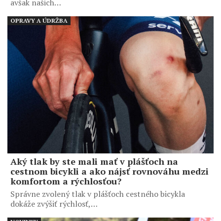
avšak našich…
OPRAVY A ÚDRŽBA
Aký tlak by ste mali mať v plášťoch na
cestnom bicykli a ako nájsť rovnováhu medzi
komfortom a rýchlosťou?
Správne zvolený tlak v plášťoch cestného bicykla
dokáže zvýšiť rýchlosť,…