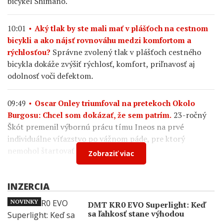
bicykel Shimano.
10:01
Aký tlak by ste mali mať v plášťoch na cestnom
bicykli a ako nájsť rovnováhu medzi komfortom a
Správne zvolený tlak v plášťoch cestného
rýchlosťou?
bicykla dokáže zvýšiť rýchlosť, komfort, priľnavosť aj
odolnosť voči defektom.
09:49
Oscar Onley triumfoval na pretekoch Okolo
23-ročný
Burgosu: Chcel som dokázať, že sem patrím.
Škót premenil výbornú prácu tímu Ineos na prvé
individuálne víťazstvo po vážnom páde, pre ktorý
nemohol štartovať na Tour de France.
Zobraziť viac
INZERCIA
NOVINKY
DMT KR0 EVO Superlight: Keď
sa ľahkosť stane výhodou