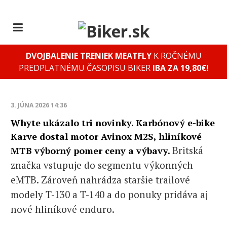
DVOJBALENIE TRENIEK MEATFLY
K ROČNÉMU
PREDPLATNÉMU ČASOPISU BIKER
IBA ZA 19,80€!
3. JÚNA 2026 14:36
Whyte ukázalo tri novinky. Karbónový e-bike
Karve dostal motor Avinox M2S, hliníkové
Britská
MTB výborný pomer ceny a výbavy.
značka vstupuje do segmentu výkonných
eMTB. Zároveň nahrádza staršie trailové
modely T-130 a T-140 a do ponuky pridáva aj
nové hliníkové enduro.