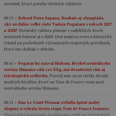
noviniek, ktoré potešia všetkých cyklistov.
08:53
Rekord Petra Sagana, Roubaix aj olympiáda.
Aké sú ďalšie veľké ciele Tadeja Pogačara v rokoch 2027
Slovinský cyklista plánuje v najbližších dvoch
a 2028?
sezónach bojovať aj o ďalší titul majstra sveta a historický
triumf na posledných významných etapových pretekoch,
ktoré mu chýbajú v zbierke.
08:45
Pogačar ho nazval fúrikom. Bicykel neutrálneho
servisu Shimano váži cez 8 kg, má desaťročný rám aj
Pozreli sme sa na všetky detaily
teleskopickú sedlovku.
modrých bicyklov, ktoré na Tour de France vozia autá
neutrálneho servisu Shimano.
08:21
Kim Le Court-Pienaar ovládla šprint malej
skupiny a vyhrala šiestu etapu Tour de France Femmes.
Maurícijská šampiónka sa dokázala vrátiť po technických