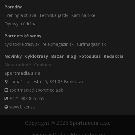
Poradňa
Tréning a strava
Technika jazdy
Kam na bike
Opravy a údržba
Partnerské weby
cyklisticke.trasy.sk
relaxmagazin.sk
surfmagazin.sk
Novinky
Cyklotrasy
Bazár
Blog
Fotosúťaž
Redakcia
Nezaradené
Cookies
Sportmedia s.r.o.
Lamačská cesta 45, 841 03 Bratislava
sportmedia@sportmedia.sk
+421 903 805 059
www.biker.sk
Copyright © 2026 Sportmedia s.r.o.
Design + Code = MichalRusina