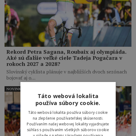
Rekord Petra Sagana, Roubaix aj olympiáda.
Aké sú ďalšie veľké ciele Tadeja Pogačara v
rokoch 2027 a 2028?
Slovinský cyklista plánuje v najbližších dvoch sezónach
bojovať aj o…
NOVINKY
Táto webová lokalita
používa súbory cookie.
Táto webová lokalita používa súbory cookie
na zlepšenie používateľskej skúsenosti.
Používaním našej webovej lokality vyjadrujete
súhlas s používaním všetkých súborov cookie
v súlade s našimi zásadami používania