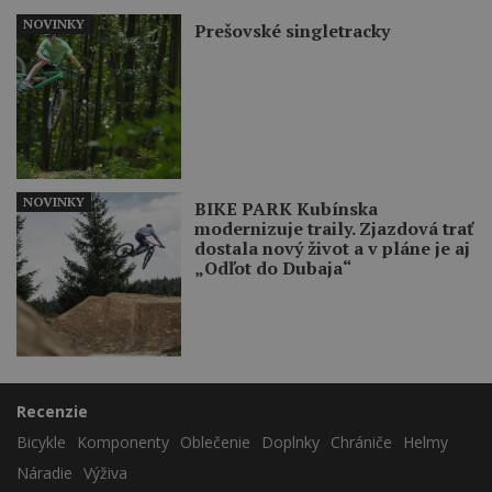
NOVINKY
Prešovské singletracky
NOVINKY
BIKE PARK Kubínska
modernizuje traily. Zjazdová trať
dostala nový život a v pláne je aj
„Odľot do Dubaja“
Recenzie
Bicykle
Komponenty
Oblečenie
Doplnky
Chrániče
Helmy
Náradie
Výživa