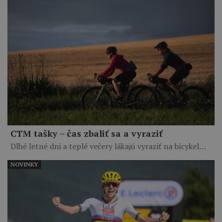
CTM tašky – čas zbaliť sa a vyraziť
Dlhé letné dni a teplé večery lákajú vyraziť na bicykel…
NOVINKY