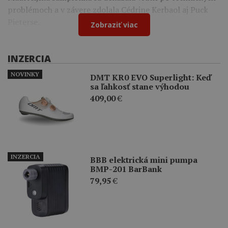
problémoch a v závere zdolala Cédrine Kerbaol aj Puck
Pieterse.
Zobraziť viac
INZERCIA
NOVINKY
DMT KR0 EVO Superlight: Keď
sa ľahkosť stane výhodou
409,00
€
INZERCIA
BBB elektrická mini pumpa
BMP-201 BarBank
79,95
€