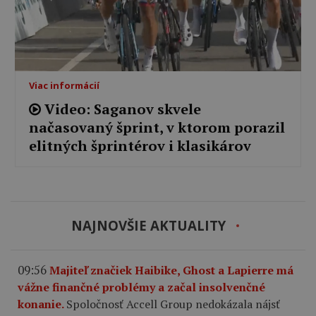
Viac informácií
Video: Saganov skvele
načasovaný šprint, v ktorom porazil
elitných šprintérov i klasikárov
NAJNOVŠIE AKTUALITY
09:56
Majiteľ značiek Haibike, Ghost a Lapierre má
vážne finančné problémy a začal insolvenčné
konanie.
Spoločnosť Accell Group nedokázala nájsť