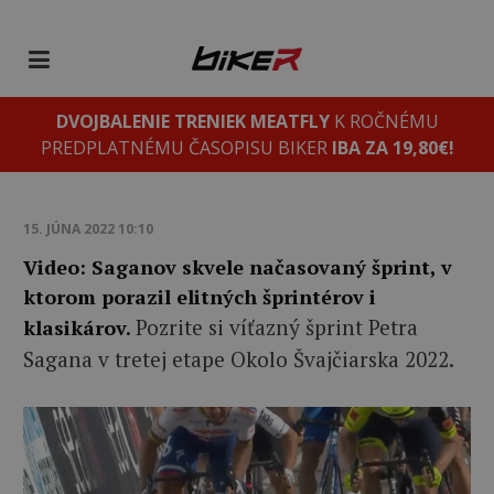
DVOJBALENIE TRENIEK MEATFLY
K ROČNÉMU
PREDPLATNÉMU ČASOPISU BIKER
IBA ZA 19,80€!
15. JÚNA 2022 10:10
Video: Saganov skvele načasovaný šprint, v
ktorom porazil elitných šprintérov i
Pozrite si víťazný šprint Petra
klasikárov.
Sagana v tretej etape Okolo Švajčiarska 2022.