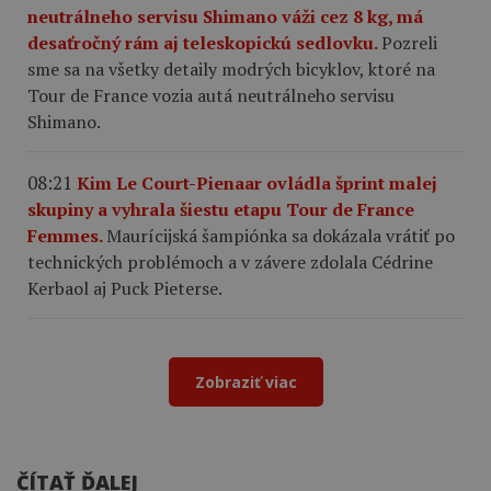
neutrálneho servisu Shimano váži cez 8 kg, má
desaťročný rám aj teleskopickú sedlovku.
Pozreli
sme sa na všetky detaily modrých bicyklov, ktoré na
Tour de France vozia autá neutrálneho servisu
Shimano.
08:21
Kim Le Court-Pienaar ovládla šprint malej
skupiny a vyhrala šiestu etapu Tour de France
Femmes.
Maurícijská šampiónka sa dokázala vrátiť po
technických problémoch a v závere zdolala Cédrine
Kerbaol aj Puck Pieterse.
Zobraziť viac
ČÍTAŤ ĎALEJ