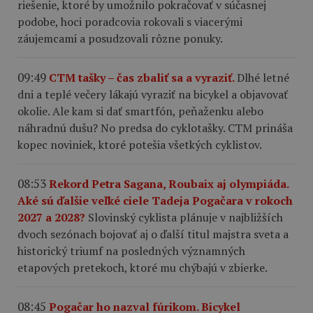
riešenie, ktoré by umožnilo pokračovať v súčasnej
podobe, hoci poradcovia rokovali s viacerými
záujemcami a posudzovali rôzne ponuky.
09:49
CTM tašky – čas zbaliť sa a vyraziť.
Dlhé letné
dni a teplé večery lákajú vyraziť na bicykel a objavovať
okolie. Ale kam si dať smartfón, peňaženku alebo
náhradnú dušu? No predsa do cyklotašky. CTM prináša
kopec noviniek, ktoré potešia všetkých cyklistov.
08:53
Rekord Petra Sagana, Roubaix aj olympiáda.
Aké sú ďalšie veľké ciele Tadeja Pogačara v rokoch
2027 a 2028?
Slovinský cyklista plánuje v najbližších
dvoch sezónach bojovať aj o ďalší titul majstra sveta a
historický triumf na posledných významných
etapových pretekoch, ktoré mu chýbajú v zbierke.
08:45
Pogačar ho nazval fúrikom. Bicykel