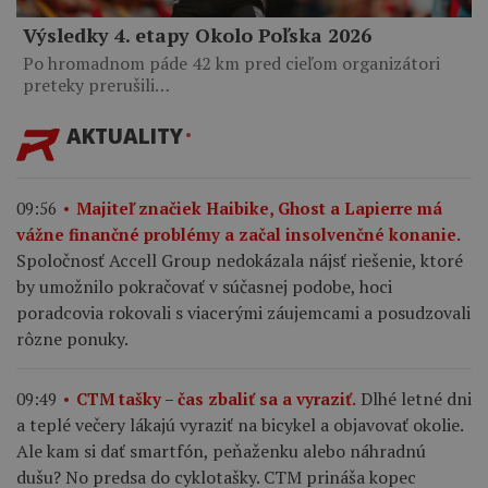
Výsledky 4. etapy Okolo Poľska 2026
Po hromadnom páde 42 km pred cieľom organizátori
preteky prerušili…
AKTUALITY
09:56
Majiteľ značiek Haibike, Ghost a Lapierre má
vážne finančné problémy a začal insolvenčné konanie.
Spoločnosť Accell Group nedokázala nájsť riešenie, ktoré
by umožnilo pokračovať v súčasnej podobe, hoci
poradcovia rokovali s viacerými záujemcami a posudzovali
rôzne ponuky.
Dlhé letné dni
09:49
CTM tašky – čas zbaliť sa a vyraziť.
a teplé večery lákajú vyraziť na bicykel a objavovať okolie.
Ale kam si dať smartfón, peňaženku alebo náhradnú
dušu? No predsa do cyklotašky. CTM prináša kopec