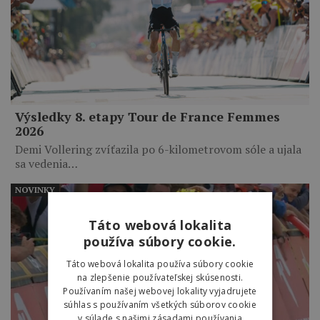
Výsledky 8. etapy Tour de France Femmes
2026
Demi Vollering zvíťazila po 6-kilometrovom sóle a ujala
sa vedenia…
NOVINKY
Táto webová lokalita
používa súbory cookie.
Táto webová lokalita používa súbory cookie
na zlepšenie používateľskej skúsenosti.
Používaním našej webovej lokality vyjadrujete
súhlas s používaním všetkých súborov cookie
v súlade s našimi zásadami používania