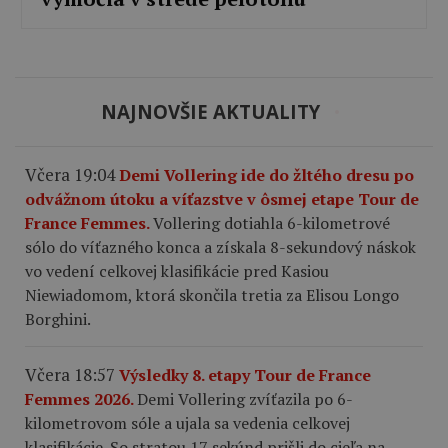
NAJNOVŠIE AKTUALITY
Včera 19:04
Demi Vollering ide do žltého dresu po
odvážnom útoku a víťazstve v ôsmej etape Tour de
France Femmes.
Vollering dotiahla 6-kilometrové
sólo do víťazného konca a získala 8-sekundový náskok
vo vedení celkovej klasifikácie pred Kasiou
Niewiadomom, ktorá skončila tretia za Elisou Longo
Borghini.
Včera 18:57
Výsledky 8. etapy Tour de France
Femmes 2026.
Demi Vollering zvíťazila po 6-
kilometrovom sóle a ujala sa vedenia celkovej
klasifikácie. So stratou 17 sekúnd prišli do cieľa na