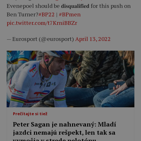
Evenepoel should be 𝐝𝐢𝐬𝐪𝐮𝐚𝐥𝐢𝐟𝐢𝐞𝐝 for this push on
Ben Turner?
#BP22
|
#BPmen
pic.twitter.com/t7KrniBBZr
— Eurosport (@eurosport)
April 13, 2022
Prečítajte si tiež
Peter Sagan je nahnevaný: Mladí
jazdci nemajú rešpekt, len tak sa
vymočia v strede pelotónu