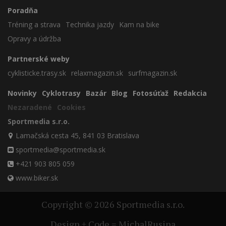
Poradňa
Tréning a strava
Technika jazdy
Kam na bike
Opravy a údržba
Partnerské weby
cyklisticke.trasy.sk
relaxmagazin.sk
surfmagazin.sk
Novinky
Cyklotrasy
Bazár
Blog
Fotosúťaž
Redakcia
Nezaradené
Cookies
Sportmedia s.r.o.
Lamačská cesta 45, 841 03 Bratislava
sportmedia@sportmedia.sk
+421 903 805 059
www.biker.sk
Copyright © 2026 Sportmedia s.r.o.
Design + Code = MichalRusina