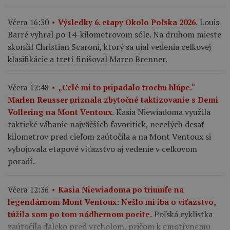
Louis
Včera 16:30
Výsledky 6. etapy Okolo Poľska 2026.
Barré vyhral po 14-kilometrovom sóle. Na druhom mieste
skončil Christian Scaroni, ktorý sa ujal vedenia celkovej
klasifikácie a tretí finišoval Marco Brenner.
Včera 12:48
„Celé mi to pripadalo trochu hlúpe.“
Marlen Reusser priznala zbytočné taktizovanie s Demi
Kasia Niewiadoma využila
Vollering na Mont Ventoux.
taktické váhanie najväčších favoritiek, necelých desať
kilometrov pred cieľom zaútočila a na Mont Ventoux si
vybojovala etapové víťazstvo aj vedenie v celkovom
poradí.
Včera 12:36
Kasia Niewiadoma po triumfe na
legendárnom Mont Ventoux: Nešlo mi iba o víťazstvo,
Poľská cyklistka
túžila som po tom nádhernom pocite.
zaútočila ďaleko pred vrcholom, pričom k emotívnemu