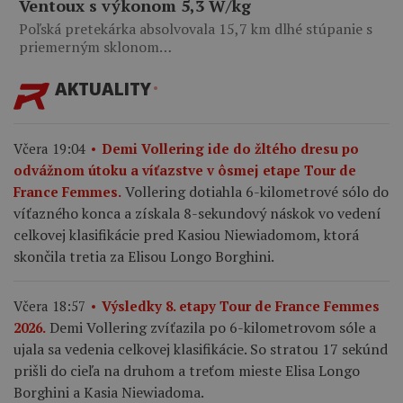
Ventoux s výkonom 5,3 W/kg
Poľská pretekárka absolvovala 15,7 km dlhé stúpanie s
priemerným sklonom…
AKTUALITY
Včera 19:04
Demi Vollering ide do žltého dresu po
odvážnom útoku a víťazstve v ôsmej etape Tour de
Vollering dotiahla 6-kilometrové sólo do
France Femmes.
víťazného konca a získala 8-sekundový náskok vo vedení
celkovej klasifikácie pred Kasiou Niewiadomom, ktorá
skončila tretia za Elisou Longo Borghini.
Včera 18:57
Výsledky 8. etapy Tour de France Femmes
Demi Vollering zvíťazila po 6-kilometrovom sóle a
2026.
ujala sa vedenia celkovej klasifikácie. So stratou 17 sekúnd
prišli do cieľa na druhom a treťom mieste Elisa Longo
Borghini a Kasia Niewiadoma.