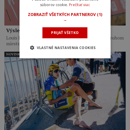
súborov cookie.
Prečítať viac
ZOBRAZIŤ VŠETKÝCH PARTNEROV
(1)
→
Výsledky 6. etapy Okolo Poľska 2026
PRIJAŤ VŠETKO
Louis Barré vyhral po 14-kilometrovom sóle. Na druhom
mieste skončil…
VLASTNÉ NASTAVENIA COOKIES
NOVINKY