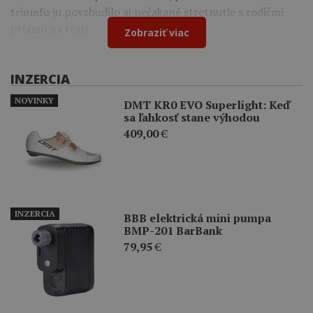
triumfu ju povzbudilo aj nečakané stretnutie s rodičmi
priamo na trati.
Zobraziť viac
INZERCIA
NOVINKY
DMT KR0 EVO Superlight: Keď
sa ľahkosť stane výhodou
409,00
€
INZERCIA
BBB elektrická mini pumpa
BMP-201 BarBank
79,95
€