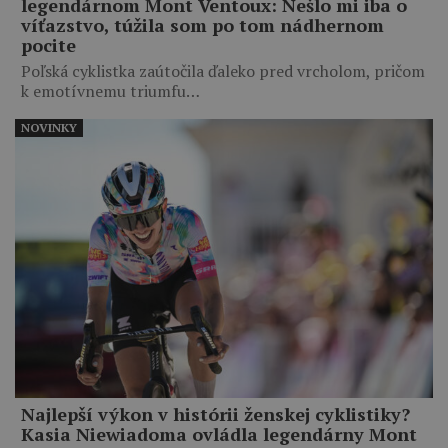
legendárnom Mont Ventoux: Nešlo mi iba o
víťazstvo, túžila som po tom nádhernom
pocite
Poľská cyklistka zaútočila ďaleko pred vrcholom, pričom
k emotívnemu triumfu…
NOVINKY
Najlepší výkon v histórii ženskej cyklistiky?
Kasia Niewiadoma ovládla legendárny Mont