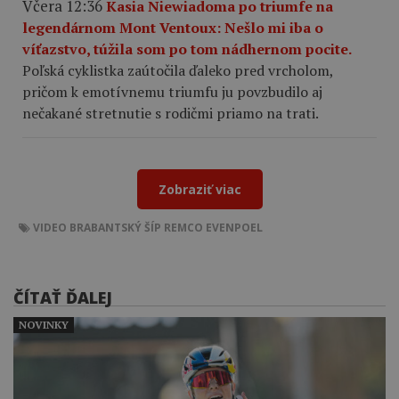
Včera 12:36
Kasia Niewiadoma po triumfe na
legendárnom Mont Ventoux: Nešlo mi iba o
víťazstvo, túžila som po tom nádhernom pocite.
Poľská cyklistka zaútočila ďaleko pred vrcholom,
pričom k emotívnemu triumfu ju povzbudilo aj
nečakané stretnutie s rodičmi priamo na trati.
Zobraziť viac
VIDEO
BRABANTSKÝ ŠÍP
REMCO EVENPOEL
ČÍTAŤ ĎALEJ
NOVINKY