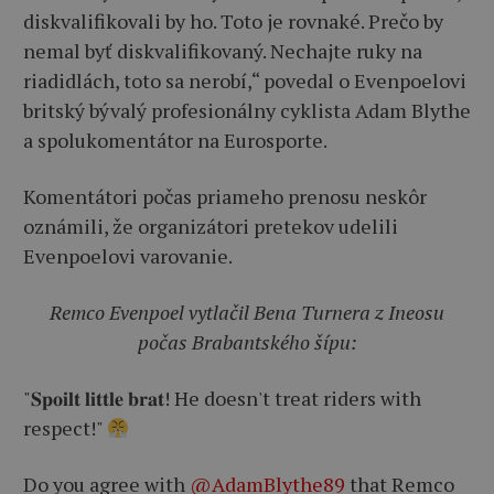
diskvalifikovali by ho. Toto je rovnaké. Prečo by
nemal byť diskvalifikovaný. Nechajte ruky na
riadidlách, toto sa nerobí,“ povedal o Evenpoelovi
britský bývalý profesionálny cyklista Adam Blythe
a spolukomentátor na Eurosporte.
Komentátori počas priameho prenosu neskôr
oznámili, že organizátori pretekov udelili
Evenpoelovi varovanie.
Remco Evenpoel vytlačil Bena Turnera z Ineosu
počas Brabantského šípu:
"𝐒𝐩𝐨𝐢𝐥𝐭 𝐥𝐢𝐭𝐭𝐥𝐞 𝐛𝐫𝐚𝐭! He doesn't treat riders with
respect!"
Do you agree with
@AdamBlythe89
that Remco