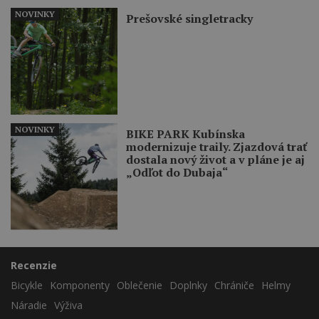
NOVINKY
Prešovské singletracky
NOVINKY
BIKE PARK Kubínska
modernizuje traily. Zjazdová trať
dostala nový život a v pláne je aj
„Odľot do Dubaja“
Recenzie
Bicykle
Komponenty
Oblečenie
Doplnky
Chrániče
Helmy
Náradie
Výživa