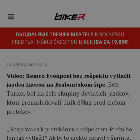
DVOJBALENIE TRENIEK MEATFLY
K ROČNÉMU
PREDPLATNÉMU ČASOPISU BIKER
IBA ZA 19,80€!
13. APRÍLA 2022 16:14
Video: Remco Evenpoel bez rešpektu vytlačil
Ben
jazdca Ineosu na Brabantskom šípe.
Turner bol na čele skupiny deviatich jazdcov,
ktorí prenasledovali únik 69km pred cieľom
pretekov.
„Nespráva sa k pretekárom s rešpektom. Prečo ho
len tak vytlačil? Ak by to niekto spravil v šprinte,