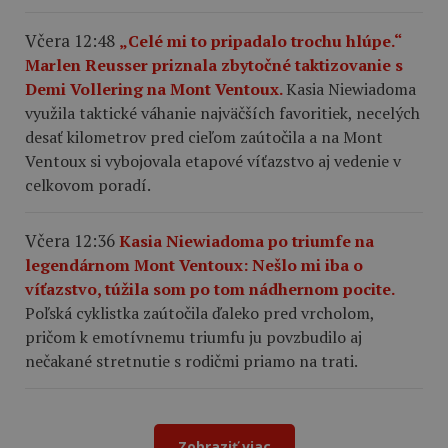
Včera 12:48
„Celé mi to pripadalo trochu hlúpe.“
Marlen Reusser priznala zbytočné taktizovanie s
Demi Vollering na Mont Ventoux.
Kasia Niewiadoma
využila taktické váhanie najväčších favoritiek, necelých
desať kilometrov pred cieľom zaútočila a na Mont
Ventoux si vybojovala etapové víťazstvo aj vedenie v
celkovom poradí.
Včera 12:36
Kasia Niewiadoma po triumfe na
legendárnom Mont Ventoux: Nešlo mi iba o
víťazstvo, túžila som po tom nádhernom pocite.
Poľská cyklistka zaútočila ďaleko pred vrcholom,
pričom k emotívnemu triumfu ju povzbudilo aj
nečakané stretnutie s rodičmi priamo na trati.
Zobraziť viac