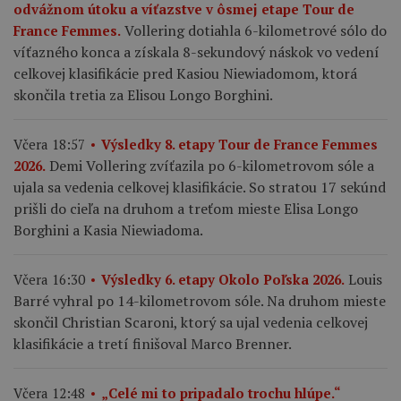
odvážnom útoku a víťazstve v ôsmej etape Tour de
Vollering dotiahla 6-kilometrové sólo do
France Femmes.
víťazného konca a získala 8-sekundový náskok vo vedení
celkovej klasifikácie pred Kasiou Niewiadomom, ktorá
skončila tretia za Elisou Longo Borghini.
Včera 18:57
Výsledky 8. etapy Tour de France Femmes
Demi Vollering zvíťazila po 6-kilometrovom sóle a
2026.
ujala sa vedenia celkovej klasifikácie. So stratou 17 sekúnd
prišli do cieľa na druhom a treťom mieste Elisa Longo
Borghini a Kasia Niewiadoma.
Louis
Včera 16:30
Výsledky 6. etapy Okolo Poľska 2026.
Barré vyhral po 14-kilometrovom sóle. Na druhom mieste
skončil Christian Scaroni, ktorý sa ujal vedenia celkovej
klasifikácie a tretí finišoval Marco Brenner.
Včera 12:48
„Celé mi to pripadalo trochu hlúpe.“