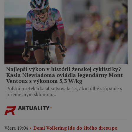
Najlepší výkon v histórii ženskej cyklistiky?
Kasia Niewiadoma ovládla legendárny Mont
Ventoux s výkonom 5,3 W/kg
Poľská pretekárka absolvovala 15,7 km dlhé stúpanie s
priemerným sklonom…
AKTUALITY
Včera 19:04
Demi Vollering ide do žltého dresu po