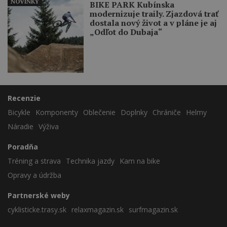
NOVINKY
BIKE PARK Kubínska
modernizuje traily. Zjazdová trať
dostala nový život a v pláne je aj
„Odľot do Dubaja“
Recenzie
Bicykle
Komponenty
Oblečenie
Doplnky
Chrániče
Helmy
Náradie
Výživa
Poradňa
Tréning a strava
Technika jazdy
Kam na bike
Opravy a údržba
Partnerské weby
cyklisticke.trasy.sk
relaxmagazin.sk
surfmagazin.sk