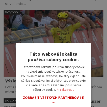
sa vedenia…
NOVINKY
Táto webová lokalita
používa súbory cookie.
Táto webová lokalita používa súbory cookie
na zlepšenie používateľskej skúsenosti.
Používaním našej webovej lokality vyjadrujete
Výsledky 6. etapy Okolo Poľska 2026
súhlas s používaním všetkých súborov cookie
v súlade s našimi zásadami používania
Louis Barré vyhral po 14-kilometrovom sóle. Na druhom
súborov cookie.
Prečítať viac
mieste skončil…
ZOBRAZIŤ VŠETKÝCH PARTNEROV
(1)
NOVINKY
→