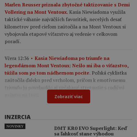
Marlen Reusser priznala zbytočné taktizovanie s Demi
Kasia Niewiadoma využila
Vollering na Mont Ventoux.
taktické váhanie najväčších favoritiek, necelých desať
kilometrov pred cieľom zaútočila a na Mont Ventoux si
vybojovala etapové víťazstvo aj vedenie v celkovom
poradí.
Včera 12:36
Kasia Niewiadoma po triumfe na
legendárnom Mont Ventoux: Nešlo mi iba o víťazstvo,
Poľská cyklistka
túžila som po tom nádhernom pocite.
zaútočila ďaleko pred vrcholom, pričom k emotívnemu
triumfu ju povzbudilo aj nečakané stretnutie s rodičmi
priamo na trati.
Zobraziť viac
INZERCIA
NOVINKY
DMT KR0 EVO Superlight: Keď
sa ľahkosť stane výhodou