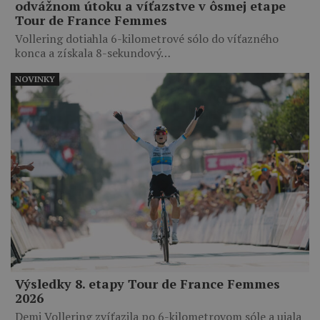
odvážnom útoku a víťazstve v ôsmej etape
Tour de France Femmes
Vollering dotiahla 6-kilometrové sólo do víťazného
konca a získala 8-sekundový…
NOVINKY
Výsledky 8. etapy Tour de France Femmes
2026
Demi Vollering zvíťazila po 6-kilometrovom sóle a ujala