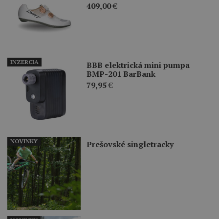
409,00
€
INZERCIA
BBB elektrická mini pumpa
BMP-201 BarBank
79,95
€
NOVINKY
Prešovské singletracky