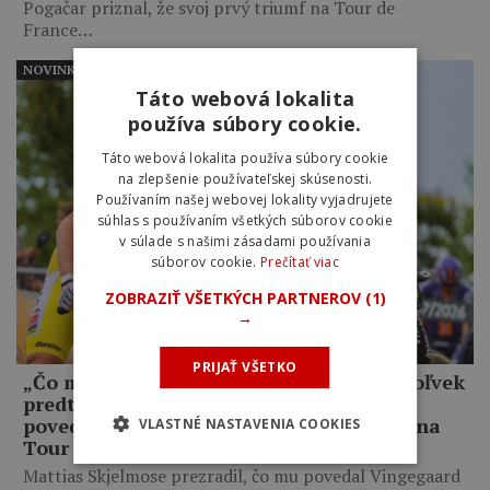
Pogačar priznal, že svoj prvý triumf na Tour de
France…
NOVINKY
Táto webová lokalita
používa súbory cookie.
Táto webová lokalita používa súbory cookie
na zlepšenie používateľskej skúsenosti.
Používaním našej webovej lokality vyjadrujete
súhlas s používaním všetkých súborov cookie
v súlade s našimi zásadami používania
súborov cookie.
Prečítať viac
ZOBRAZIŤ VŠETKÝCH PARTNEROV
(1)
→
PRIJAŤ VŠETKO
„Čo mám robiť, keď som lepší ako kedykoľvek
predtým, a on mi napriek tomu odíde?,“
povedal Jonas Vingegaard o Pogačarovi na
VLASTNÉ NASTAVENIA COOKIES
Tour de France
Mattias Skjelmose prezradil, čo mu povedal Vingegaard