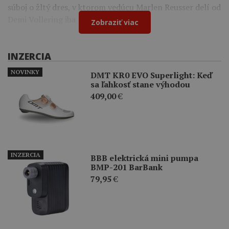
súboj o žltý dres, v ktorom vedúcu Marlen Reusser delí od
Demi Vollering iba 12 sekúnd.
Zobraziť viac
INZERCIA
NOVINKY
DMT KR0 EVO Superlight: Keď
sa ľahkosť stane výhodou
409,00
€
INZERCIA
BBB elektrická mini pumpa
BMP-201 BarBank
79,95
€