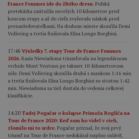
France Femmes ide do žltého dresu.
Poľská
pretekárka zaútočila necelých 10 kilometrov pred
koncom etapy a až do cieľa zvyšovala náskok pred
prenasledovateľkami. Na druhom mieste skončila Demi
Vollering a tretia finišovala Elisa Longo Borghini.
17:46
Výsledky 7. etapy Tour de France Femmes
2026.
Kasia Niewiadoma triumfovala na legendárnom
vrchole Mont Ventoux po takmer 10-kilometrovom
sóle. Demi Vollering skončila druhá s mankom 1:16 min
a tretia finišovala Elisa Longo Borghini so stratou 1:42
min. Niewiadoma sa tiež dostala do vedenia celkovej
klasifikácie.
14:20
Tadej Pogačar o kolapse Primoža Rogliča na
Tour de France 2020: Keď som ho videl v cieli,
zlomilo mi to srdce.
Pogačar priznal, že svoj prvý
triumf na Tour de France nedokázal naplno osláviť,