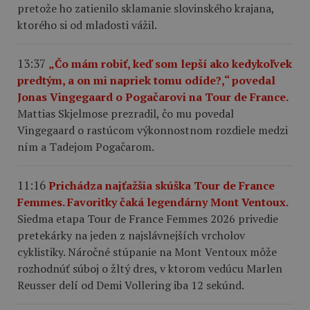
pretože ho zatienilo sklamanie slovinského krajana,
ktorého si od mladosti vážil.
13:37
„Čo mám robiť, keď som lepší ako kedykoľvek
predtým, a on mi napriek tomu odíde?,“ povedal
Jonas Vingegaard o Pogačarovi na Tour de France.
Mattias Skjelmose prezradil, čo mu povedal
Vingegaard o rastúcom výkonnostnom rozdiele medzi
ním a Tadejom Pogačarom.
11:16
Prichádza najťažšia skúška Tour de France
Femmes. Favoritky čaká legendárny Mont Ventoux.
Siedma etapa Tour de France Femmes 2026 privedie
pretekárky na jeden z najslávnejších vrcholov
cyklistiky. Náročné stúpanie na Mont Ventoux môže
rozhodnúť súboj o žltý dres, v ktorom vedúcu Marlen
Reusser delí od Demi Vollering iba 12 sekúnd.