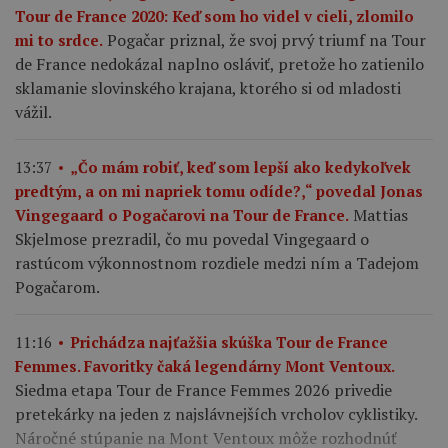
Tour de France 2020: Keď som ho videl v cieli, zlomilo
Pogačar priznal, že svoj prvý triumf na Tour
mi to srdce.
de France nedokázal naplno osláviť, pretože ho zatienilo
sklamanie slovinského krajana, ktorého si od mladosti
vážil.
13:37
„Čo mám robiť, keď som lepší ako kedykoľvek
predtým, a on mi napriek tomu odíde?,“ povedal Jonas
Mattias
Vingegaard o Pogačarovi na Tour de France.
Skjelmose prezradil, čo mu povedal Vingegaard o
rastúcom výkonnostnom rozdiele medzi ním a Tadejom
Pogačarom.
11:16
Prichádza najťažšia skúška Tour de France
Femmes. Favoritky čaká legendárny Mont Ventoux.
Siedma etapa Tour de France Femmes 2026 privedie
pretekárky na jeden z najslávnejších vrcholov cyklistiky.
Náročné stúpanie na Mont Ventoux môže rozhodnúť