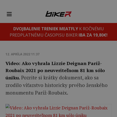
DVOJBALENIE TRENIEK MEATFLY
K ROČNÉMU
PREDPLATNÉMU ČASOPISU BIKER
IBA ZA 19,80€!
12. APRÍLA 2022 11:37
Video: Ako vyhrala Lizzie Deignan Paríž-
Roubaix 2021 po neuveriteľnom 81 km sólo
Pozrite si krátky dokument, ako sa
úniku.
zrodilo víťazstvo historicky prvého ženského
monumentu Paríž-Roubaix.