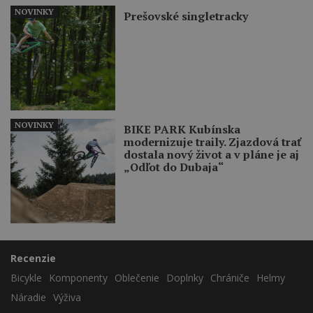
NOVINKY
Prešovské singletracky
NOVINKY
BIKE PARK Kubínska
modernizuje traily. Zjazdová trať
dostala nový život a v pláne je aj
„Odľot do Dubaja“
Recenzie
Bicykle
Komponenty
Oblečenie
Doplnky
Chrániče
Helmy
Náradie
Výživa