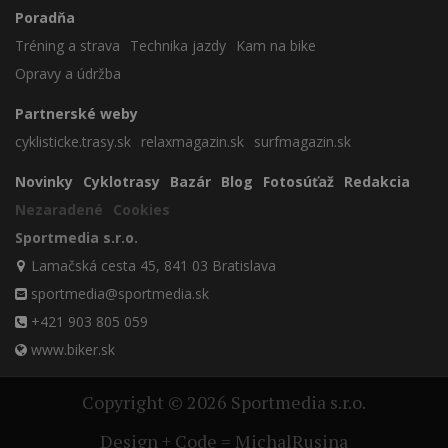
Poradňa
Tréning a strava
Technika jazdy
Kam na bike
Opravy a údržba
Partnerské weby
cyklisticke.trasy.sk
relaxmagazin.sk
surfmagazin.sk
Novinky
Cyklotrasy
Bazár
Blog
Fotosúťaž
Redakcia
Nezaradené
Cookies
Sportmedia s.r.o.
Lamačská cesta 45, 841 03 Bratislava
sportmedia@sportmedia.sk
+421 903 805 059
www.biker.sk
Copyright © 2026 Sportmedia s.r.o.
Design + Code = MichalRusina